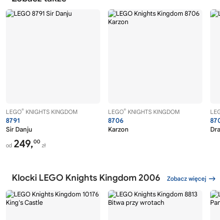
®
®
LEGO
KNIGHTS KINGDOM
LEGO
KNIGHTS KINGDOM
LE
8791
8706
87
Sir Danju
Karzon
Dr
249,
00
od
zł
Klocki LEGO Knights Kingdom 2006
Zobacz więcej