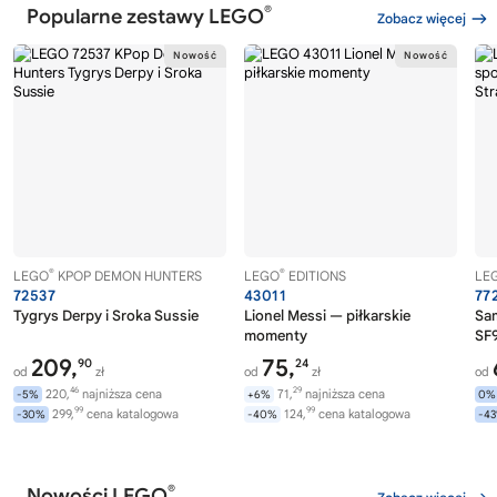
®
Popularne zestawy LEGO
Zobacz więcej
®
®
LEGO
KPOP DEMON HUNTERS
LEGO
EDITIONS
LE
72537
43011
77
Tygrys Derpy i Sroka Sussie
Lionel Messi — piłkarskie
Sa
momenty
SF9
209,
75,
90
24
od
zł
od
zł
od
46
29
220,
najniższa cena
71,
najniższa cena
-5%
+6%
0%
99
99
299,
cena katalogowa
124,
cena katalogowa
-30%
-40%
-4
®
Nowości LEGO