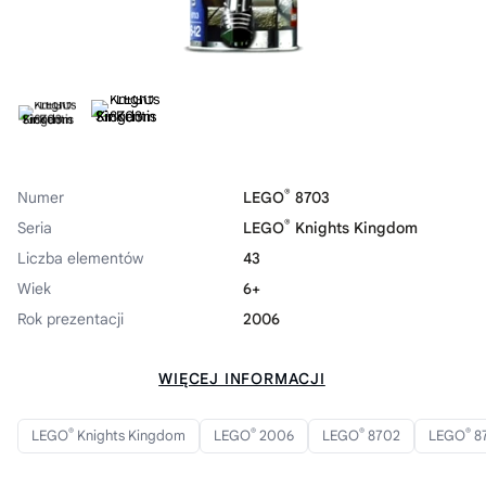
®
Numer
LEGO
8703
®
Seria
LEGO
Knights Kingdom
Liczba elementów
43
Wiek
6+
Rok prezentacji
2006
WIĘCEJ INFORMACJI
®
®
®
®
LEGO
Knights Kingdom
LEGO
2006
LEGO
8702
LEGO
8