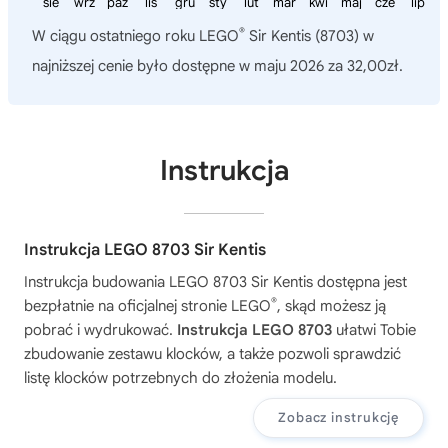
sie
wrz
paź
lis
gru
sty
lut
mar
kwi
maj
cze
lip
®
W ciągu ostatniego roku
LEGO
Sir Kentis (8703)
w
najniższej cenie było dostępne w maju 2026 za 32,00zł.
Instrukcja
Instrukcja LEGO 8703 Sir Kentis
Instrukcja budowania
LEGO 8703 Sir Kentis
dostępna jest
®
bezpłatnie na oficjalnej stronie LEGO
, skąd możesz ją
pobrać i wydrukować.
Instrukcja LEGO 8703
ułatwi Tobie
zbudowanie zestawu klocków, a także pozwoli sprawdzić
listę klocków potrzebnych do złożenia modelu.
Zobacz instrukcję