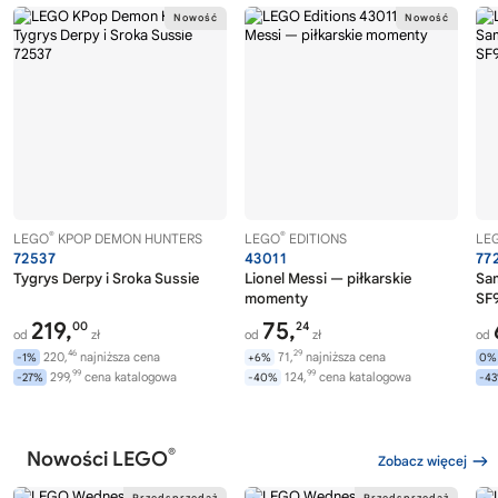
®
®
LEGO
KPOP DEMON HUNTERS
LEGO
EDITIONS
LE
72537
43011
77
Tygrys Derpy i Sroka Sussie
Lionel Messi — piłkarskie
Sa
momenty
SF9
219,
75,
00
24
od
zł
od
zł
od
46
29
220,
najniższa cena
71,
najniższa cena
-1%
+6%
0%
99
99
299,
cena katalogowa
124,
cena katalogowa
-27%
-40%
-4
®
Nowości LEGO
Zobacz więcej