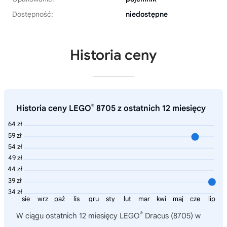
Dostępność:
niedostępne
Historia ceny
®
Historia ceny LEGO
8705 z ostatnich 12 miesięcy
64 zł
59 zł
54 zł
49 zł
44 zł
39 zł
34 zł
sie
wrz
paź
lis
gru
sty
lut
mar
kwi
maj
cze
lip
®
W ciągu ostatnich 12 miesięcy
LEGO
Dracus (8705)
w