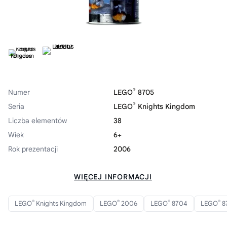
®
Numer
LEGO
8705
®
Seria
LEGO
Knights Kingdom
Liczba elementów
38
Wiek
6+
Rok prezentacji
2006
WIĘCEJ INFORMACJI
®
®
®
®
LEGO
Knights Kingdom
LEGO
2006
LEGO
8704
LEGO
8