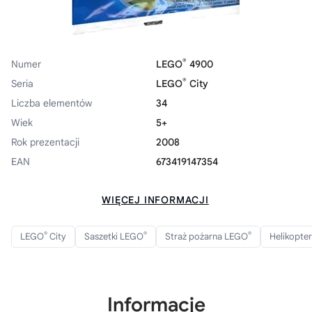
®
Numer
LEGO
4900
®
Seria
LEGO
City
Liczba elementów
34
Wiek
5+
Rok prezentacji
2008
EAN
673419147354
WIĘCEJ INFORMACJI
®
®
®
LEGO
City
Saszetki LEGO
Straż pożarna LEGO
Helikopte
Informacje