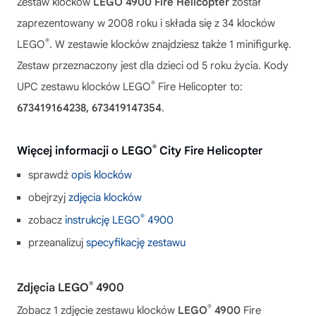
Zestaw klocków
LEGO 4900 Fire Helicopter
został
zaprezentowany w 2008 roku i składa się z 34 klocków
®
LEGO
. W zestawie klocków znajdziesz także 1 minifigurkę.
Zestaw przeznaczony jest dla dzieci od 5 roku życia. Kody
®
UPC zestawu klocków LEGO
Fire Helicopter to:
673419164238, 673419147354
.
®
Więcej informacji o LEGO
City Fire Helicopter
sprawdź
opis klocków
obejrzyj
zdjęcia klocków
®
zobacz
instrukcję LEGO
4900
przeanalizuj
specyfikację zestawu
®
Zdjęcia LEGO
4900
®
Zobacz 1 zdjęcie zestawu klocków
LEGO
4900
Fire