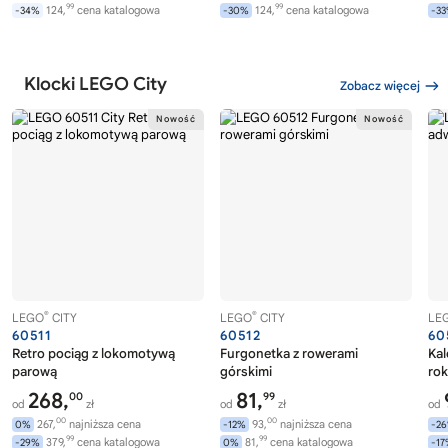
99
99
124,
cena katalogowa
124,
cena katalogowa
-34%
-30%
-3
Klocki LEGO City
Zobacz więcej
®
®
LEGO
CITY
LEGO
CITY
LE
60511
60512
60
Retro pociąg z lokomotywą
Furgonetka z rowerami
Ka
parową
górskimi
rok
268,
81,
00
99
od
zł
od
zł
od
00
00
267,
najniższa cena
93,
najniższa cena
0%
-12%
-2
99
99
379,
cena katalogowa
81,
cena katalogowa
-29%
0%
-1