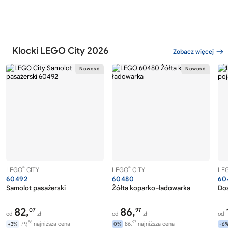
Klocki LEGO City 2026
Zobacz więcej
®
®
LEGO
CITY
LEGO
CITY
LE
60492
60480
60
Samolot pasażerski
Żółta koparko-ładowarka
Dos
82,
86,
07
97
od
zł
od
zł
od
56
97
79,
najniższa cena
86,
najniższa cena
+3%
0%
-6