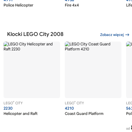
Police Helicopter
Fire 4x4
Lif
Klocki LEGO City 2008
Zobacz więcej
®
®
LEGO
CITY
LEGO
CITY
LE
2230
4210
56
Helicopter and Raft
Coast Guard Platform
Pol
od