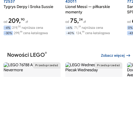
72537
43011
77
Tygrys Derpy i Sroka Sussie
Lionel Messi — piłkarskie
Sa
momenty
SF9
209,
75,
90
24
od
zł
od
zł
od
00
29
219,
najniższa cena
71,
najniższa cena
-4%
+6%
0%
99
99
299,
cena katalogowa
124,
cena katalogowa
-30%
-40%
-4
®
Nowości LEGO
Zobacz więcej
®
®
LEGO
WEDNESDAY
LEGO
WEDNESDAY
LE
76788
76787
76