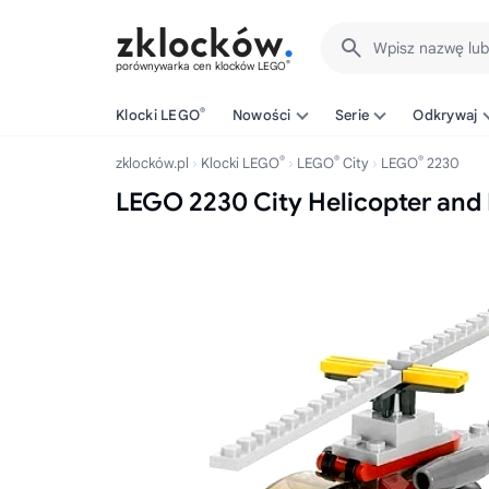
Wpisz nazwę lu
®
porównywarka cen klocków LEGO
®
Klocki LEGO
Nowości
Serie
Odkrywaj
®
®
®
zklocków.pl
Klocki LEGO
LEGO
City
LEGO
2230
LEGO 2230 City Helicopter and 