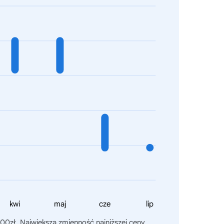
kwi
maj
cze
lip
00zł. Największa zmienność najniższej ceny