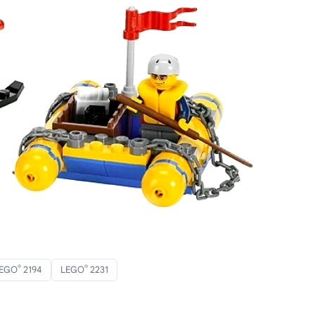
®
®
EGO
2194
LEGO
2231