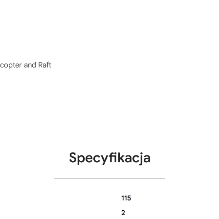
copter and Raft
Specyfikacja
115
2