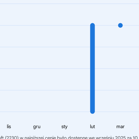
lis
gru
sty
lut
mar
ft (2230)
w najniższej cenie było dostępne we wrześniu 2025 za 10,