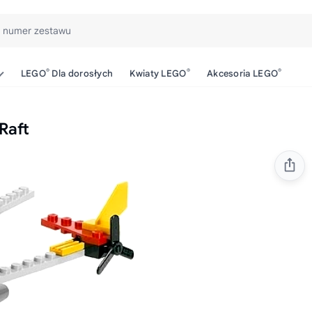
b numer zestawu
®
®
®
LEGO
Dla dorosłych
Kwiaty LEGO
Akcesoria LEGO
Raft