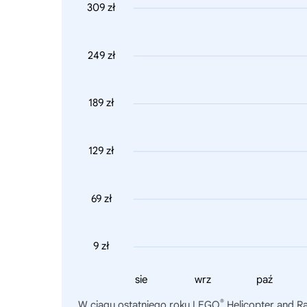
309 zł
249 zł
189 zł
129 zł
69 zł
9 zł
sie
wrz
paź
®
W ciągu ostatniego roku
LEGO
Helicopter and Ra