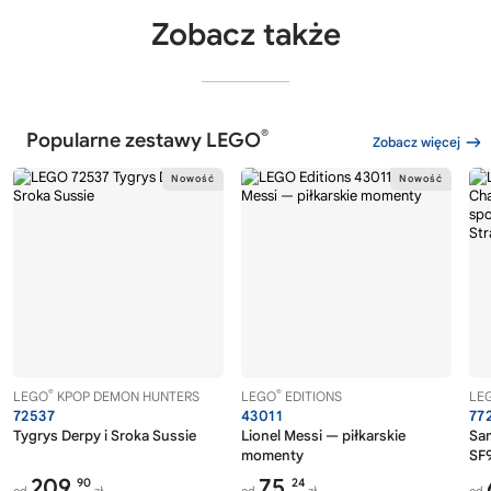
Zobacz także
®
Popularne zestawy LEGO
Zobacz więcej
®
®
LEGO
KPOP DEMON HUNTERS
LEGO
EDITIONS
LE
72537
43011
77
Tygrys Derpy i Sroka Sussie
Lionel Messi — piłkarskie
Sa
momenty
SF9
209,
75,
90
24
od
zł
od
zł
od