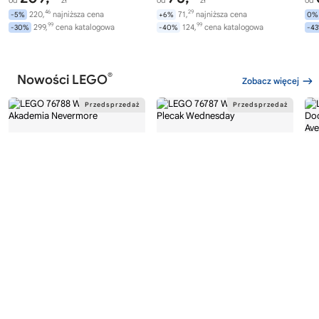
46
29
220,
najniższa cena
71,
najniższa cena
-5%
+6%
0%
99
99
299,
cena katalogowa
124,
cena katalogowa
-30%
-40%
-4
®
Nowości LEGO
Zobacz więcej
®
®
LEGO
WEDNESDAY
LEGO
WEDNESDAY
LE
76788
76787
76
Akademia Nevermore
Plecak Wednesday
Av
Wi
282,
169,
00
99
od
zł
od
zł
od