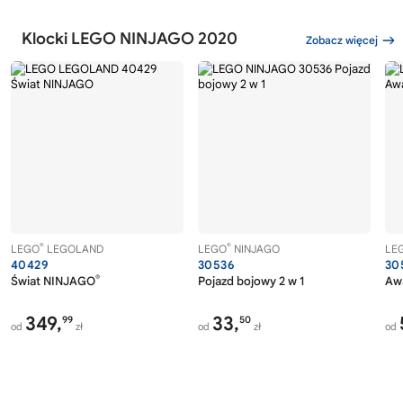
Klocki LEGO NINJAGO 2020
Zobacz więcej
®
®
LEGO
LEGOLAND
LEGO
NINJAGO
LE
40429
30536
30
®
Świat NINJAGO
Pojazd bojowy 2 w 1
Awa
349,
33,
99
50
od
zł
od
zł
od