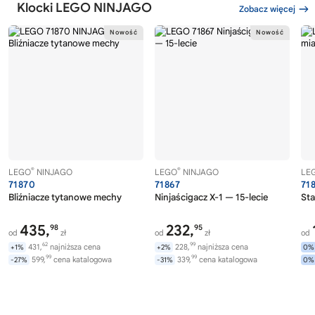
Klocki LEGO NINJAGO
Zobacz więcej
®
®
LEGO
NINJAGO
LEGO
NINJAGO
LE
71870
71867
71
Bliźniacze tytanowe mechy
Ninjaścigacz X-1 — 15-lecie
Sta
435,
232,
98
95
od
zł
od
zł
od
62
99
431,
najniższa cena
228,
najniższa cena
+1%
+2%
0%
99
99
599,
cena katalogowa
339,
cena katalogowa
-27%
-31%
0%