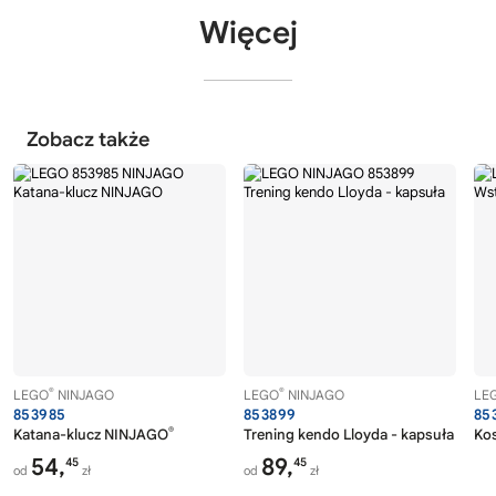
Więcej
Zobacz także
®
®
LEGO
NINJAGO
LEGO
NINJAGO
LE
853985
853899
85
®
Katana-klucz NINJAGO
Trening kendo Lloyda - kapsuła
Ko
54,
89,
45
45
od
zł
od
zł