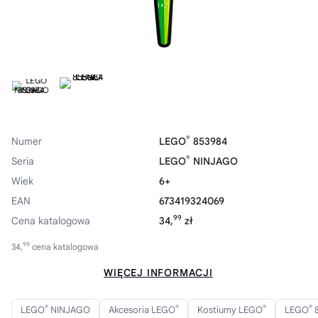
®
Numer
LEGO
853984
®
Seria
LEGO
NINJAGO
Wiek
6+
EAN
673419324069
99
Cena katalogowa
34,
zł
99
34,
cena katalogowa
WIĘCEJ INFORMACJI
®
®
®
®
LEGO
NINJAGO
Akcesoria LEGO
Kostiumy LEGO
LEGO
8