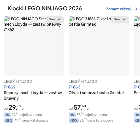
Klocki LEGO NINJAGO 2026
Zobacz więcej
®
®
LEGO
NINJAGO
LEGO
NINJAGO
LE
71862
71863
71
Smoczy mech Lloyda — zestaw
Zilvar i smocza bestia Grimtak
Per
bitewny
29,
57,
81
53
od
zł
od
zł
od
94
59
29,
najniższa cena
57,
najniższa cena
0%
0%
0%
99
99
41,
cena katalogowa
81,
cena katalogowa
-29%
-30%
-2