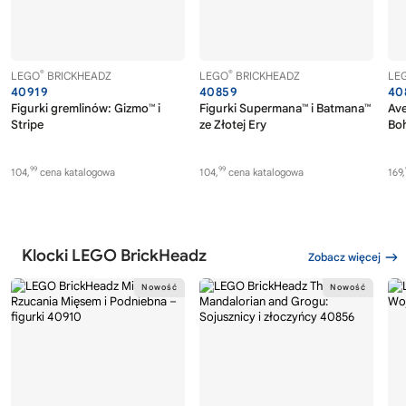
®
®
LEGO
BRICKHEADZ
LEGO
BRICKHEADZ
LE
40919
40859
40
Figurki gremlinów: Gizmo™ i
Figurki Supermana™ i Batmana™
Av
Stripe
ze Złotej Ery
Boh
99
99
104,
cena katalogowa
104,
cena katalogowa
169,
Klocki LEGO BrickHeadz
Zobacz więcej