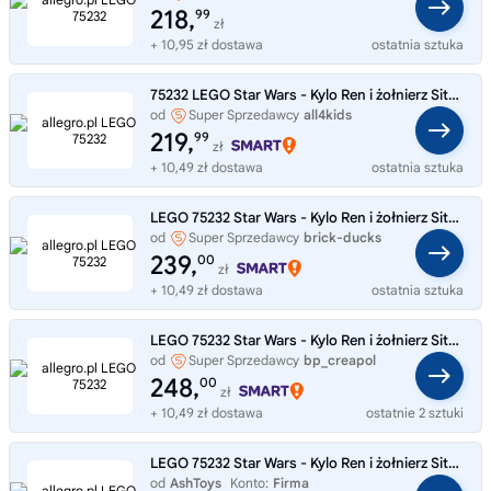
218,
99
zł
+ 10,95 zł dostawa
ostatnia sztuka
75232 LEGO Star Wars - Kylo Ren i żołnierz Sithów ZESTAW KOLEKCJONERSKI
od
Super Sprzedawcy
all4kids
219,
99
zł
+ 10,49 zł dostawa
ostatnia sztuka
LEGO 75232 Star Wars - Kylo Ren i żołnierz Sithów
od
Super Sprzedawcy
brick-ducks
239,
00
zł
+ 10,49 zł dostawa
ostatnia sztuka
LEGO 75232 Star Wars - Kylo Ren i żołnierz Sithów
od
Super Sprzedawcy
bp_creapol
248,
00
zł
+ 10,49 zł dostawa
ostatnie 2 sztuki
LEGO 75232 Star Wars - Kylo Ren i żołnierz Sithów
od
AshToys
Konto:
Firma