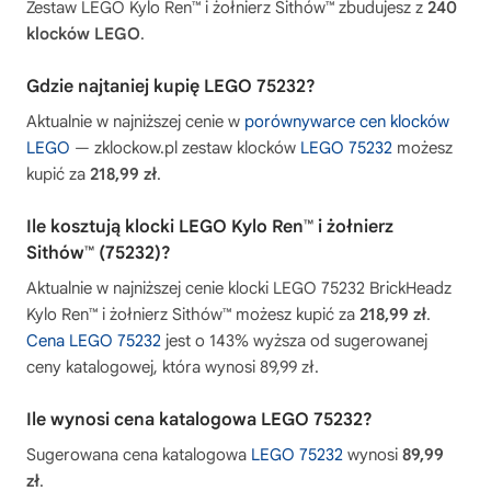
Zestaw LEGO Kylo Ren™ i żołnierz Sithów™ zbudujesz z
240
klocków LEGO
.
Gdzie najtaniej kupię LEGO 75232?
Aktualnie w najniższej cenie w
porównywarce cen klocków
LEGO
— zklockow.pl zestaw klocków
LEGO 75232
możesz
kupić za
218,99 zł
.
Ile kosztują klocki LEGO Kylo Ren™ i żołnierz
Sithów™ (75232)?
Aktualnie w najniższej cenie klocki LEGO 75232 BrickHeadz
Kylo Ren™ i żołnierz Sithów™ możesz kupić za
218,99 zł
.
Cena LEGO 75232
jest o 143% wyższa od sugerowanej
ceny katalogowej, która wynosi 89,99 zł.
Ile wynosi cena katalogowa LEGO 75232?
Sugerowana cena katalogowa
LEGO 75232
wynosi
89,99
zł
.