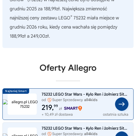
grudniu 2025 za 188,99zł. Największa zmienność
®
najniższej ceny zestawu LEGO
75232 miała miejsce w
grudniu 2026 roku, kiedy cena wachała się pomiędzy
188,99zł a 249,00zł.
Oferty Allegro
75232 LEGO Star Wars - Kylo Ren i żołnierz Sithów ZESTAW KOLEKCJONERSKI
od
Super Sprzedawcy
all4kids
219,
99
zł
+ 10,49 zł dostawa
ostatnia sztuka
75232 LEGO Star Wars - Kylo Ren i żołnierz Sithów ZESTAW KOLEKCJONERSKI
od
Super Sprzedawcy
all4kids