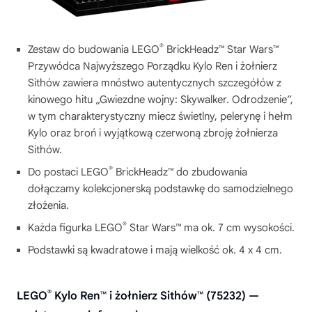
®
Zestaw do budowania LEGO
BrickHeadz™ Star Wars™
Przywódca Najwyższego Porządku Kylo Ren i żołnierz
Sithów zawiera mnóstwo autentycznych szczegółów z
kinowego hitu „Gwiezdne wojny: Skywalker. Odrodzenie”,
w tym charakterystyczny miecz świetlny, pelerynę i hełm
Kylo oraz broń i wyjątkową czerwoną zbroję żołnierza
Sithów.
®
Do postaci LEGO
BrickHeadz™ do zbudowania
dołączamy kolekcjonerską podstawkę do samodzielnego
złożenia.
®
Każda figurka LEGO
Star Wars™ ma ok. 7 cm wysokości.
Podstawki są kwadratowe i mają wielkość ok. 4 x 4 cm.
®
LEGO
Kylo Ren™ i żołnierz Sithów™ (75232) —