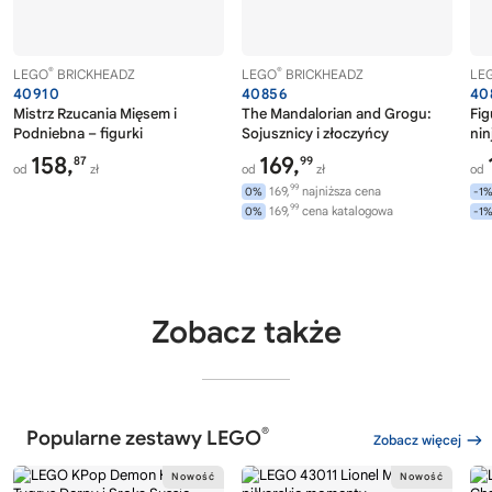
®
®
LEGO
BRICKHEADZ
LEGO
BRICKHEADZ
LE
40910
40856
40
Mistrz Rzucania Mięsem i
The Mandalorian and Grogu:
Fig
Podniebna – figurki
Sojusznicy i złoczyńcy
nin
158,
169,
87
99
od
zł
od
zł
od
99
169,
najniższa cena
0%
-1
99
169,
cena katalogowa
0%
-1
Zobacz także
®
Popularne zestawy LEGO
Zobacz więcej