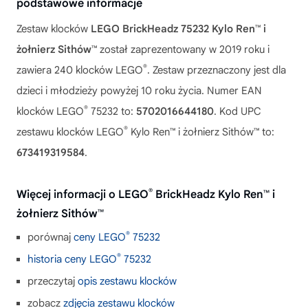
podstawowe informacje
Zestaw klocków
LEGO BrickHeadz 75232 Kylo Ren™ i
żołnierz Sithów™
został zaprezentowany w 2019 roku i
®
zawiera 240 klocków LEGO
. Zestaw przeznaczony jest dla
dzieci i młodzieży powyżej 10 roku życia. Numer EAN
®
klocków LEGO
75232 to:
5702016644180
. Kod UPC
®
zestawu klocków LEGO
Kylo Ren™ i żołnierz Sithów™ to:
673419319584
.
®
Więcej informacji o LEGO
BrickHeadz Kylo Ren™ i
żołnierz Sithów™
®
porównaj
ceny LEGO
75232
®
historia ceny LEGO
75232
przeczytaj
opis zestawu klocków
zobacz
zdjęcia zestawu klocków