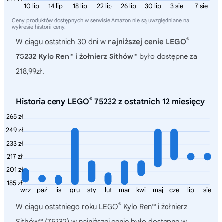
10 lip
14 lip
18 lip
22 lip
26 lip
30 lip
3 sie
7 sie
Ceny produktów dostępnych w serwisie Amazon nie są uwzględniane na
wykresie historii ceny.
®
W ciągu ostatnich 30 dni w
najniższej cenie LEGO
75232 Kylo Ren™ i żołnierz Sithów™
było dostępne za
218,99zł.
®
Historia ceny LEGO
75232 z ostatnich 12 miesięcy
265 zł
249 zł
233 zł
217 zł
201 zł
185 zł
wrz
paź
lis
gru
sty
lut
mar
kwi
maj
cze
lip
sie
®
W ciągu ostatniego roku
LEGO
Kylo Ren™ i żołnierz
Sithów™ (75232)
w najniższej cenie było dostępne w