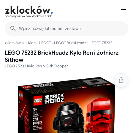
®
porównywarka cen klocków LEGO
Wpisz nazwę lub numer zestawu
®
®
®
zklocków.pl
Klocki LEGO
LEGO
BrickHeadz
LEGO
75232
LEGO 75232 BrickHeadz Kylo Ren i żołnierz
Sithów
LEGO 75232 Kylo Ren & Sith Trooper