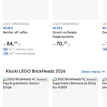
®
®
LEGO
BRICKHEADZ
LEGO
BRICKHEADZ
LE
40353
40352
40
Renifer, elf i elfka
Strach na Święto
Du
Dziękczynienia
84,
70,
00
00
od
zł
od
zł
od
00
84,
najniższa cena
0%
-6
99
89,
cena katalogowa
-7%
Klocki LEGO BrickHeadz 2026
Zobacz więcej