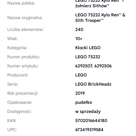
LEGO 75232 Kylo Ren™ i
Nazwa polska:
żołnierz Sithów™
LEGO 75232 Kylo Ren™ &
Nazwa oryginalna:
Sith Trooper™
Liczba elementów:
240
Wiek:
10+
Kategoria:
Klocki LEGO
Numer produktu:
LEGO 75232
Numer artykułu:
6292507, 6292506
Producent:
LEGO
Seria:
LEGO BrickHeadz
Rok prezentacji:
2019
Opakowanie:
pudełko
Dostępność:
w sprzedaży
EAN:
5702016644180
UPC:
673419319584