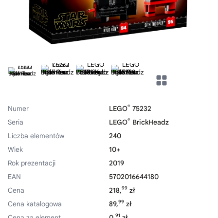
®
Numer
LEGO
75232
®
Seria
LEGO
BrickHeadz
Liczba elementów
240
Wiek
10+
Rok prezentacji
2019
EAN
5702016644180
99
Cena
218,
zł
99
Cena katalogowa
89,
zł
91
Cena za element
0,
zł