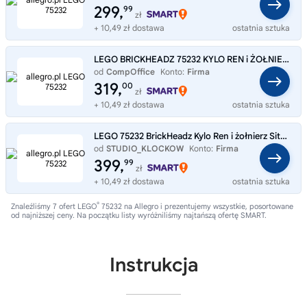
299,
99
zł
+ 10,49 zł dostawa
ostatnia sztuka
LEGO BRICKHEADZ 75232 KYLO REN i ŻOŁNIERZ SITHÓW
od
CompOffice
Konto:
Firma
319,
00
zł
+ 10,49 zł dostawa
ostatnia sztuka
LEGO 75232 BrickHeadz Kylo Ren i żołnierz Sithów
od
STUDIO_KLOCKOW
Konto:
Firma
399,
99
zł
+ 10,49 zł dostawa
ostatnia sztuka
®
Znaleźliśmy 7 ofert LEGO
75232 na Allegro i prezentujemy wszystkie, posortowane
od najniższej ceny. Na początku listy wyróżniliśmy najtańszą ofertę SMART.
Instrukcja