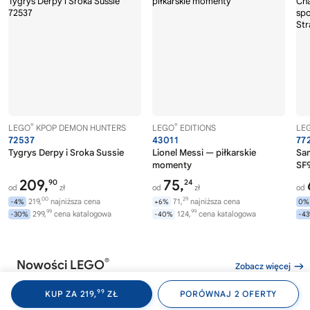
®
®
LEGO
KPOP DEMON HUNTERS
LEGO
EDITIONS
LE
72537
43011
77
Tygrys Derpy i Sroka Sussie
Lionel Messi — piłkarskie
Sa
momenty
SF9
209,
75,
90
24
od
zł
od
zł
od
00
29
219,
najniższa cena
71,
najniższa cena
-4%
+6%
0%
99
99
299,
cena katalogowa
124,
cena katalogowa
-30%
-40%
-4
®
Nowości LEGO
Zobacz więcej
99
KUP ZA 219,
ZŁ
PORÓWNAJ 2 OFERTY