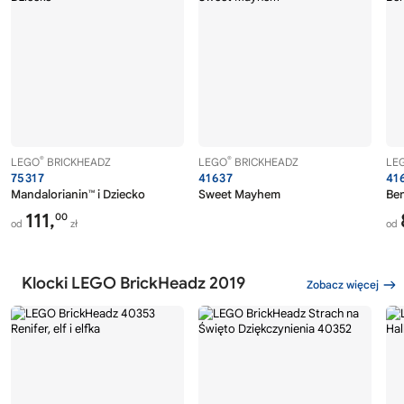
®
®
LEGO
BRICKHEADZ
LEGO
BRICKHEADZ
LE
75317
41637
41
Mandalorianin™ i Dziecko
Sweet Mayhem
Be
111,
00
od
zł
od
Klocki LEGO BrickHeadz 2019
Zobacz więcej