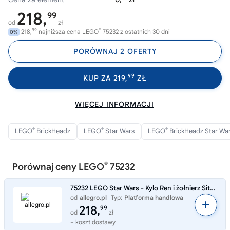
218,
99
od
zł
99
®
218,
najniższa cena LEGO
75232 z ostatnich 30 dni
0%
PORÓWNAJ 2 OFERTY
99
KUP ZA 219,
ZŁ
WIĘCEJ INFORMACJI
®
®
®
LEGO
BrickHeadz
LEGO
Star Wars
LEGO
BrickHeadz Star Wa
®
Porównaj ceny LEGO
75232
75232 LEGO Star Wars - Kylo Ren i żołnierz Sithów ZESTAW KOLEKCJONERSKI
od
allegro.pl
Typ:
Platforma handlowa
218,
99
od
zł
+ koszt dostawy