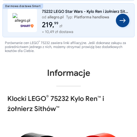
75232 LEGO Star Wars - Kylo Ren i żołnierz Sithów ZESTAW KOLEKCJONERSKI
od
allegro.pl
Typ:
Platforma handlowa
219,
99
zł
+ 10,49 zł dostawa
®
Porównanie cen LEGO
75232 zawiera linki afiliacyjne. Jeśli dokonasz zakupu za
pośrednictwem jednego z nich, możemy otrzymać prowizję bez dodatkowych
kosztów dla Ciebie.
Informacje
®
Klocki LEGO
75232 Kylo Ren™ i
żołnierz Sithów™