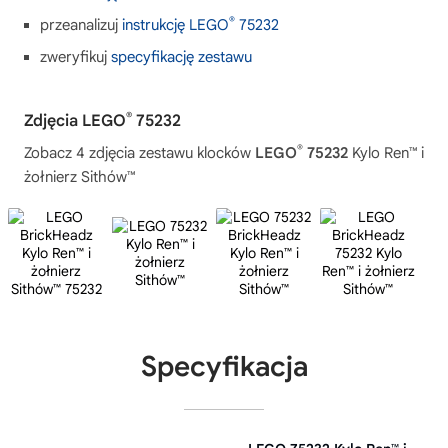
®
przeanalizuj
instrukcję LEGO
75232
zweryfikuj
specyfikację zestawu
®
Zdjęcia LEGO
75232
®
Zobacz 4 zdjęcia zestawu klocków
LEGO
75232
Kylo Ren™ i
żołnierz Sithów™
Specyfikacja