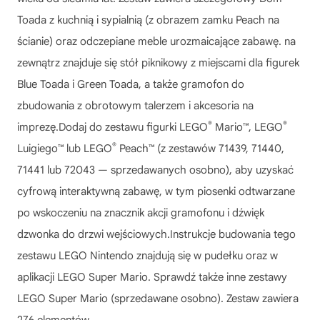
Toada z kuchnią i sypialnią (z obrazem zamku Peach na
ścianie) oraz odczepiane meble urozmaicające zabawę. na
zewnątrz znajduje się stół piknikowy z miejscami dla figurek
Blue Toada i Green Toada, a także gramofon do
zbudowania z obrotowym talerzem i akcesoria na
®
®
imprezę.Dodaj do zestawu figurki LEGO
Mario™, LEGO
®
Luigiego™ lub LEGO
Peach™ (z zestawów 71439, 71440,
71441 lub 72043 — sprzedawanych osobno), aby uzyskać
cyfrową interaktywną zabawę, w tym piosenki odtwarzane
po wskoczeniu na znacznik akcji gramofonu i dźwięk
dzwonka do drzwi wejściowych.Instrukcje budowania tego
zestawu LEGO Nintendo znajdują się w pudełku oraz w
aplikacji LEGO Super Mario. Sprawdź także inne zestawy
LEGO Super Mario (sprzedawane osobno). Zestaw zawiera
276 elementów.