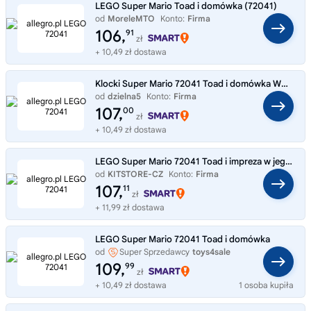
LEGO Super Mario Toad i domówka (72041)
od
MoreleMTO
Konto:
Firma
106,
91
zł
+ 10,49 zł dostawa
Klocki Super Mario 72041 Toad i domówka WND D5
od
dzielna5
Konto:
Firma
107,
00
zł
+ 10,49 zł dostawa
LEGO Super Mario 72041 Toad i impreza w jego domku
od
KITSTORE-CZ
Konto:
Firma
107,
11
zł
+ 11,99 zł dostawa
LEGO Super Mario 72041 Toad i domówka
od
Super Sprzedawcy
toys4sale
109,
99
zł
+ 10,49 zł dostawa
1 osoba kupiła