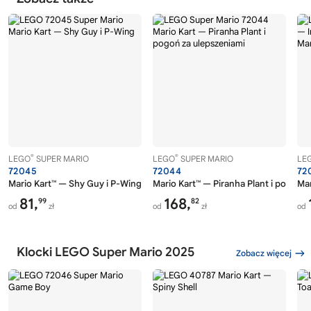
®
®
LEGO
SUPER MARIO
LEGO
SUPER MARIO
LE
72045
72044
72
Mario Kart™ — Shy Guy i P-Wing
Mario Kart™ — Piranha Plant i pogoń z
Mar
81,
168,
99
82
od
zł
od
zł
od
Klocki LEGO Super Mario 2025
Zobacz więcej