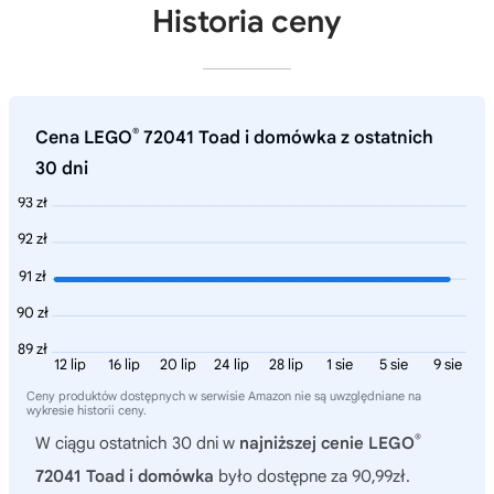
Historia ceny
®
Cena LEGO
72041 Toad i domówka z ostatnich
30 dni
93 zł
92 zł
91 zł
90 zł
89 zł
12 lip
16 lip
20 lip
24 lip
28 lip
1 sie
5 sie
9 sie
Ceny produktów dostępnych w serwisie Amazon nie są uwzględniane na
wykresie historii ceny.
®
W ciągu ostatnich 30 dni w
najniższej cenie LEGO
72041 Toad i domówka
było dostępne za 90,99zł.