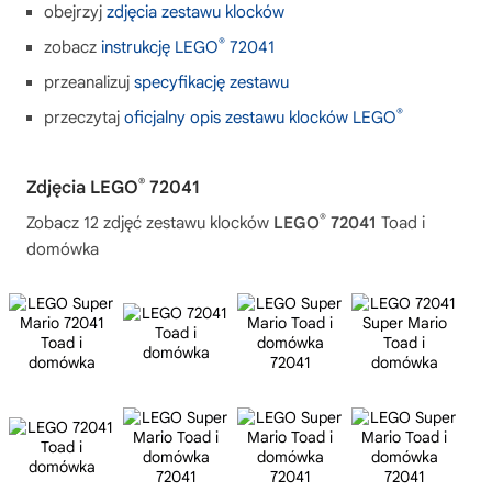
obejrzyj
zdjęcia zestawu klocków
®
zobacz
instrukcję LEGO
72041
przeanalizuj
specyfikację zestawu
®
przeczytaj
oficjalny opis zestawu klocków LEGO
®
Zdjęcia LEGO
72041
®
Zobacz 12 zdjęć zestawu klocków
LEGO
72041
Toad i
domówka