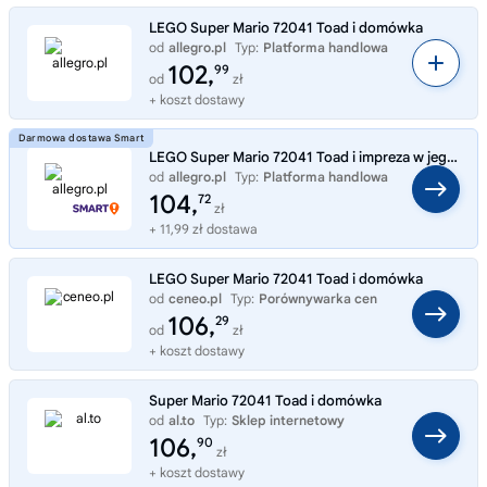
LEGO Super Mario 72041 Toad i domówka
od
allegro.pl
Typ:
Platforma handlowa
102,
99
od
zł
+ koszt dostawy
LEGO Super Mario 72041 Toad i impreza w jego domku
od
allegro.pl
Typ:
Platforma handlowa
104,
72
zł
+ 11,99 zł dostawa
LEGO Super Mario 72041 Toad i domówka
od
ceneo.pl
Typ:
Porównywarka cen
106,
29
od
zł
+ koszt dostawy
Super Mario 72041 Toad i domówka
od
al.to
Typ:
Sklep internetowy
106,
90
zł
+ koszt dostawy