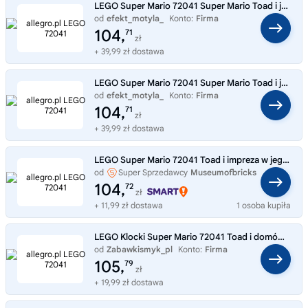
LEGO Super Mario 72041 Super Mario Toad i jego przyjęcie domowe
od
efekt_motyla_
Konto:
Firma
104,
71
zł
+ 39,99 zł dostawa
LEGO Super Mario 72041 Super Mario Toad i jego przyjęcie domowe
od
efekt_motyla_
Konto:
Firma
104,
71
zł
+ 39,99 zł dostawa
LEGO Super Mario 72041 Toad i impreza w jego domku
od
Super Sprzedawcy
Museumofbricks
104,
72
zł
+ 11,99 zł dostawa
1 osoba kupiła
LEGO Klocki Super Mario 72041 Toad i domówka
od
Zabawkismyk_pl
Konto:
Firma
105,
79
zł
+ 19,99 zł dostawa