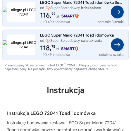
LEGO Super Mario 72041 Toad i domówka Super Zestaw Klocków 276 elementów
od
Super Sprzedawcy
bricksplace
116,
99
zł
+ 10,49 zł dostawa
ostatnie 3 sztuki
LEGO Super Mario 72041 Toad i domówka
od
Super Sprzedawcy
swiatskrzata
118,
75
zł
+ 10,49 zł dostawa
ostatnia sztuka
®
Prezentujemy 20 najtańszych ofert LEGO
72041 z Allegro, posortowanych od
najniższej ceny. Na początku listy wyróżniliśmy najtańszą ofertę SMART.
Instrukcja
Instrukcja LEGO 72041 Toad i domówka
Instrukcję budowania zestawu
LEGO Super Mario 72041
Toad i domówka
możesz bezpłatnie pobrać i wydrukować z