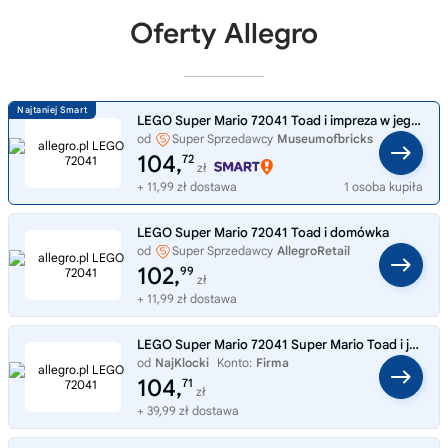
Oferty Allegro
LEGO Super Mario 72041 Toad i impreza w jego domku
od
Super Sprzedawcy
Museumofbricks
104,
72
zł
+ 11,99 zł dostawa
1 osoba kupiła
LEGO Super Mario 72041 Toad i domówka
od
Super Sprzedawcy
AllegroRetail
102,
99
zł
+ 11,99 zł dostawa
LEGO Super Mario 72041 Super Mario Toad i jego przyjęcie domowe
od
NajKlocki
Konto:
Firma
104,
71
zł
+ 39,99 zł dostawa