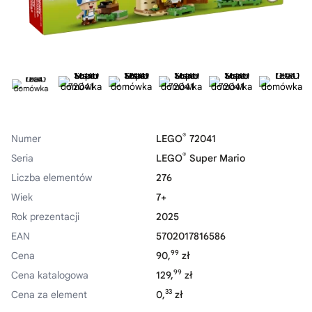
®
Numer
LEGO
72041
®
Seria
LEGO
Super Mario
Liczba elementów
276
Wiek
7+
Rok prezentacji
2025
EAN
5702017816586
99
Cena
90,
zł
99
Cena katalogowa
129,
zł
33
Cena za element
0,
zł