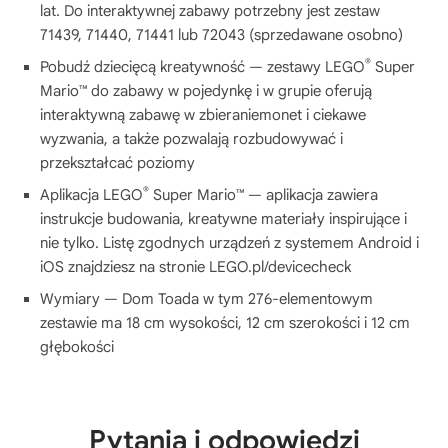
lat. Do interaktywnej zabawy potrzebny jest zestaw
71439, 71440, 71441 lub 72043 (sprzedawane osobno)
®
Pobudź dziecięcą kreatywność — zestawy LEGO
Super
Mario™ do zabawy w pojedynkę i w grupie oferują
interaktywną zabawę w zbieraniemonet i ciekawe
wyzwania, a także pozwalają rozbudowywać i
przekształcać poziomy
®
Aplikacja LEGO
Super Mario™ — aplikacja zawiera
instrukcje budowania, kreatywne materiały inspirujące i
nie tylko. Listę zgodnych urządzeń z systemem Android i
iOS znajdziesz na stronie LEGO.pl/devicecheck
Wymiary — Dom Toada w tym 276-elementowym
zestawie ma 18 cm wysokości, 12 cm szerokości i 12 cm
głębokości
Pytania i odpowiedzi