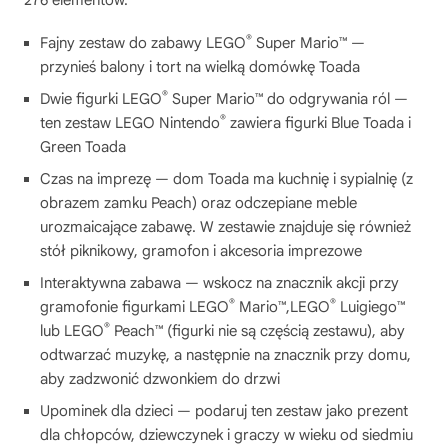
®
Fajny zestaw do zabawy LEGO
Super Mario™ —
przynieś balony i tort na wielką domówkę Toada
®
Dwie figurki LEGO
Super Mario™ do odgrywania ról —
®
ten zestaw LEGO Nintendo
zawiera figurki Blue Toada i
Green Toada
Czas na imprezę — dom Toada ma kuchnię i sypialnię (z
obrazem zamku Peach) oraz odczepiane meble
urozmaicające zabawę. W zestawie znajduje się również
stół piknikowy, gramofon i akcesoria imprezowe
Interaktywna zabawa — wskocz na znacznik akcji przy
®
®
gramofonie figurkami LEGO
Mario™,LEGO
Luigiego™
®
lub LEGO
Peach™ (figurki nie są częścią zestawu), aby
odtwarzać muzykę, a następnie na znacznik przy domu,
aby zadzwonić dzwonkiem do drzwi
Upominek dla dzieci — podaruj ten zestaw jako prezent
dla chłopców, dziewczynek i graczy w wieku od siedmiu