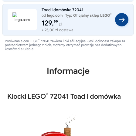
Toad i domówka 72041
®
od
lego.com
Typ:
Oficjalny sklep LEGO
129,
99
zł
+ 25,00 zł dostawa
®
Porównanie cen LEGO
72041 zawiera linki afiliacyjne. Jeśli dokonasz zakupu za
pośrednictwem jednego z nich, możemy otrzymać prowizję bez dodatkowych
kosztów dla Ciebie.
Informacje
®
Klocki LEGO
72041 Toad i domówka