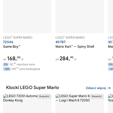
®
®
LEGO
SUPER MARIO
LEGO
SUPER MARIO
LE
72046
40787
30
Game Boy™
Mario Kart™ — Spiny Shell
Mar
168,
284,
00
90
od
zł
od
zł
od
99
167,
najniższa cena
0%
0%
99
249,
cena katalogowa
-33%
-1
Klocki LEGO Super Mario
Zobacz więcej