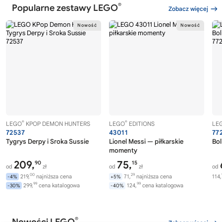
®
Popularne zestawy LEGO
Zobacz więcej
®
®
LEGO
KPOP DEMON HUNTERS
LEGO
EDITIONS
LE
72537
43011
77
Tygrys Derpy i Sroka Sussie
Lionel Messi — piłkarskie
Bol
momenty
209,
75,
90
15
od
zł
od
zł
od
00
29
219,
najniższa cena
71,
najniższa cena
114,
-4%
+5%
99
99
299,
cena katalogowa
124,
cena katalogowa
-30%
-40%
®
Nowości LEGO