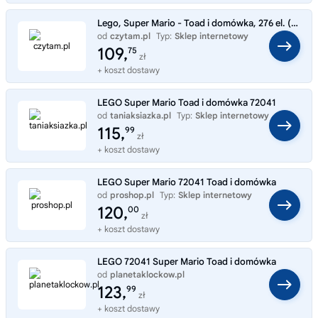
Lego, Super Mario - Toad i domówka, 276 el. (72041)
od
czytam.pl
Typ:
Sklep internetowy
109,
75
zł
+ koszt dostawy
LEGO Super Mario Toad i domówka 72041
od
taniaksiazka.pl
Typ:
Sklep internetowy
115,
99
zł
+ koszt dostawy
LEGO Super Mario 72041 Toad i domówka
od
proshop.pl
Typ:
Sklep internetowy
120,
00
zł
+ koszt dostawy
LEGO 72041 Super Mario Toad i domówka
od
planetaklockow.pl
Typ:
Sklep internetowy
123,
99
zł
+ koszt dostawy