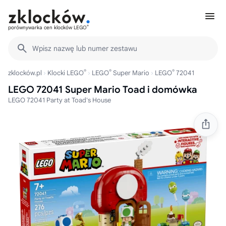
®
porównywarka cen klocków LEGO
Wpisz nazwę lub numer zestawu
®
®
®
zklocków.pl
Klocki LEGO
LEGO
Super Mario
LEGO
72041
LEGO 72041 Super Mario Toad i domówka
LEGO 72041 Party at Toad's House