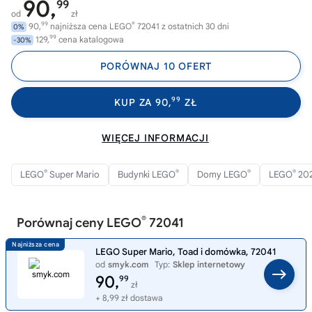
90,
99
od
zł
99
®
90,
najniższa cena LEGO
72041 z ostatnich 30 dni
0%
99
129,
cena katalogowa
-30%
PORÓWNAJ 10 OFERT
99
KUP ZA 90,
ZŁ
WIĘCEJ INFORMACJI
®
®
®
®
LEGO
Super Mario
Budynki LEGO
Domy LEGO
LEGO
20
®
Porównaj ceny LEGO
72041
LEGO Super Mario, Toad i domówka, 72041
od
smyk.com
Typ:
Sklep internetowy
90,
99
zł
+ 8,99 zł dostawa