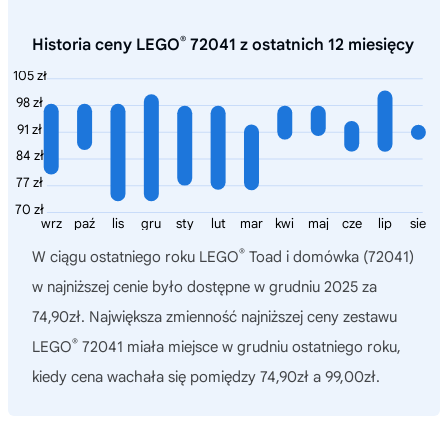
®
Historia ceny LEGO
72041 z ostatnich 12 miesięcy
105 zł
98 zł
91 zł
84 zł
77 zł
70 zł
wrz
paź
lis
gru
sty
lut
mar
kwi
maj
cze
lip
sie
®
W ciągu ostatniego roku
LEGO
Toad i domówka (72041)
w najniższej cenie było dostępne w grudniu 2025 za
74,90zł. Największa zmienność najniższej ceny zestawu
®
LEGO
72041 miała miejsce w grudniu ostatniego roku,
kiedy cena wachała się pomiędzy 74,90zł a 99,00zł.