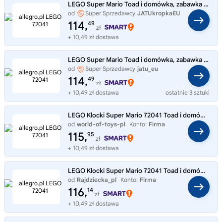
LEGO Super Mario Toad i domówka, zabawka konstrukcyjna 72041
od
Super Sprzedawcy
JATUkropkaEU
114,
49
zł
+ 10,49 zł dostawa
LEGO Super Mario Toad i domówka, zabawka konstrukcyjna 72041
od
Super Sprzedawcy
jatu_eu
114,
49
zł
+ 10,49 zł dostawa
ostatnie 3 sztuki
LEGO Klocki Super Mario 72041 Toad i domówka
od
world-of-toys-pl
Konto:
Firma
115,
95
zł
+ 10,49 zł dostawa
LEGO Klocki Super Mario 72041 Toad i domówka
od
Rajdziecka_pl
Konto:
Firma
116,
14
zł
+ 10,49 zł dostawa