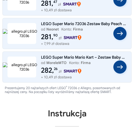
281,
47
zł
+ 10,49 zł dostawa
LEGO Super Mario 72036 Zestaw Baby Peach i Grand Prix
od
Neonet
Konto:
Firma
281,
90
zł
+ 7,99 zł dostawa
LEGO Super Mario Mario Kart – Zestaw Baby Peach i Grand Prix (72036)
od
MoreleMTO
Konto:
Firma
282,
26
zł
+ 10,49 zł dostawa
®
Prezentujemy 20 najtańszych ofert LEGO
72036 z Allegro, posortowanych od
najniższej ceny. Na początku listy wyróżniliśmy najtańszą ofertę SMART.
Instrukcja