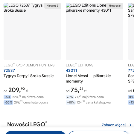
®
®
LEGO
KPOP DEMON HUNTERS
LEGO
EDITIONS
LE
72537
43011
77
Tygrys Derpy i Sroka Sussie
Lionel Messi — piłkarskie
Sa
momenty
SF9
209,
75,
90
24
od
zł
od
zł
od
46
29
220,
najniższa cena
71,
najniższa cena
-5%
+6%
0%
99
99
299,
cena katalogowa
124,
cena katalogowa
-30%
-40%
-4
®
Nowości LEGO
Zobacz więcej