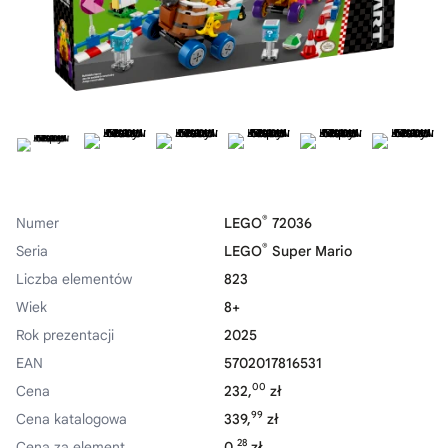
®
Numer
LEGO
72036
®
Seria
LEGO
Super Mario
Liczba elementów
823
Wiek
8+
Rok prezentacji
2025
EAN
5702017816531
00
Cena
232,
zł
99
Cena katalogowa
339,
zł
28
Cena za element
0,
zł