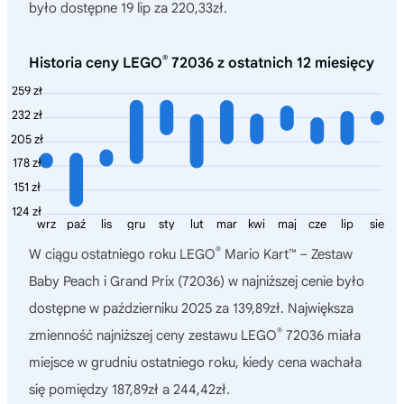
było dostępne 19 lip za 220,33zł.
®
Historia ceny LEGO
72036 z ostatnich 12 miesięcy
259 zł
232 zł
205 zł
178 zł
151 zł
124 zł
wrz
paź
lis
gru
sty
lut
mar
kwi
maj
cze
lip
sie
®
W ciągu ostatniego roku
LEGO
Mario Kart™ – Zestaw
Baby Peach i Grand Prix (72036)
w najniższej cenie było
dostępne w październiku 2025 za 139,89zł. Największa
®
zmienność najniższej ceny zestawu LEGO
72036 miała
miejsce w grudniu ostatniego roku, kiedy cena wachała
się pomiędzy 187,89zł a 244,42zł.