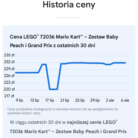
Historia ceny
®
Cena LEGO
72036 Mario Kart™ – Zestaw Baby
Peach i Grand Prix z ostatnich 30 dni
235 zł
232 zł
229 zł
226 zł
223 zł
220 zł
217 zł
9 lip
13 lip
17 lip
21 lip
25 lip
29 lip
2 sie
6 sie
Ceny produktów dostępnych w serwisie Amazon nie są uwzględniane na
wykresie historii ceny.
®
W ciągu ostatnich 30 dni w
najniższej cenie LEGO
72036 Mario Kart™ – Zestaw Baby Peach i Grand Prix