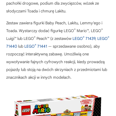
pachołki drogowe, podium dla zwycięzców, wózek ze
słodyczami Toada i chmurę Lakitu.
Zestaw zawiera figurki Baby Peach, Lakitu, Lemmy’ego i
®
®
Toada. Wystarczy dodać figurkę LEGO
Mario™, LEGO
®
®
®
Luigi™ lub LEGO
Peach™ (z zestawów
LEGO
71439
,
LEGO
®
71440
lub
LEGO
71441
— sprzedawane osobno), aby
rozpocząć interaktywną zabawę. Umożliwią one
wywoływanie fajnych cyfrowych reakcji, kiedy prowadzą
pojazdy lub stoją na dwóch skrzyniach z przedmiotami lub
znacznikach akcji w innych modelach.