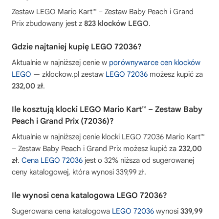
Zestaw LEGO Mario Kart™ – Zestaw Baby Peach i Grand
Prix zbudowany jest z
823 klocków LEGO
.
Gdzie najtaniej kupię LEGO 72036?
Aktualnie w najniższej cenie w
porównywarce cen klocków
LEGO
— zklockow.pl zestaw
LEGO 72036
możesz kupić za
232,00 zł
.
Ile kosztują klocki LEGO Mario Kart™ – Zestaw Baby
Peach i Grand Prix (72036)?
Aktualnie w najniższej cenie klocki LEGO 72036 Mario Kart™
– Zestaw Baby Peach i Grand Prix możesz kupić za
232,00
zł
.
Cena LEGO 72036
jest o 32% niższa od sugerowanej
ceny katalogowej, która wynosi 339,99 zł.
Ile wynosi cena katalogowa LEGO 72036?
Sugerowana cena katalogowa
LEGO 72036
wynosi
339,99