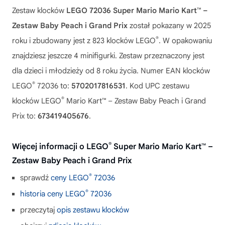
Zestaw klocków
LEGO 72036 Super Mario Mario Kart™ –
Zestaw Baby Peach i Grand Prix
został pokazany w 2025
®
roku i zbudowany jest z 823 klocków LEGO
. W opakowaniu
znajdziesz jeszcze 4 minifigurki. Zestaw przeznaczony jest
dla dzieci i młodzieży od 8 roku życia. Numer EAN klocków
®
LEGO
72036 to:
5702017816531
. Kod UPC zestawu
®
klocków LEGO
Mario Kart™ – Zestaw Baby Peach i Grand
Prix to:
673419405676
.
®
Więcej informacji o LEGO
Super Mario Mario Kart™ –
Zestaw Baby Peach i Grand Prix
®
sprawdź
ceny LEGO
72036
®
historia ceny LEGO
72036
przeczytaj
opis zestawu klocków