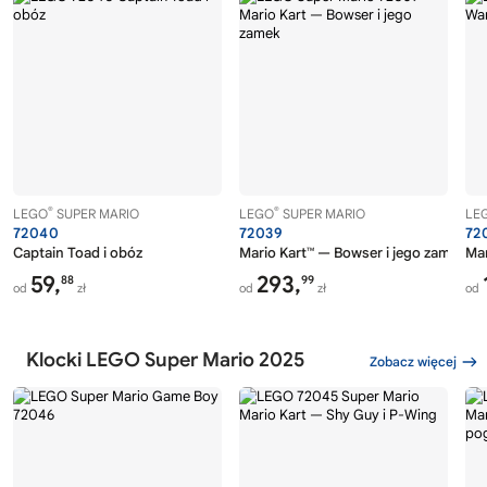
®
®
LEGO
SUPER MARIO
LEGO
SUPER MARIO
LE
72040
72039
72
Captain Toad i obóz
Mario Kart™ — Bowser i jego zamek
Mar
59,
293,
88
99
od
zł
od
zł
od
Klocki LEGO Super Mario 2025
Zobacz więcej