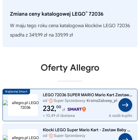
®
Zmiana ceny katalogowej LEGO
72036
W maju tego roku cena katalogowa klocków LEGO 72036
spadła z 349,99 zł na 339,99 zł
Oferty Allegro
LEGO 72036 SUPER MARIO Mario Kart Zestaw Baby Peach i Grand Prix
od
Super Sprzedawcy
KrainaZabawy_pl
232,
00
zł
+ 10,49 zł dostawa
6 osób kupiło
Klocki LEGO Super Mario Kart - Zestaw Baby Peach i Grand Prix (72036) Wielo
od
Super Sprzedawcy