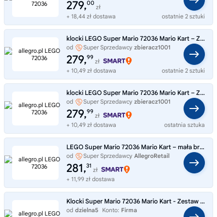
279,
00
zł
+ 18,44 zł dostawa
ostatnie 2 sztuki
klocki LEGO Super Mario 72036 Mario Kart – Zestaw Baby Peach i Grand Prix
od
Super Sprzedawcy
zbieracz1001
279,
99
zł
+ 10,49 zł dostawa
ostatnie 2 sztuki
klocki LEGO Super Mario 72036 Mario Kart – Zestaw Baby Peach i Grand Prix
od
Super Sprzedawcy
zbieracz1001
279,
99
zł
+ 10,49 zł dostawa
ostatnia sztuka
LEGO Super Mario 72036 Mario Kart – mała brzoskwinia i zestaw Grand Prix
od
Super Sprzedawcy
AllegroRetail
281,
31
zł
+ 11,99 zł dostawa
Klocki Super Mario 72036 Mario Kart - Zestaw Baby Peach i Grand Prix WND D5
od
dzielna5
Konto:
Firma