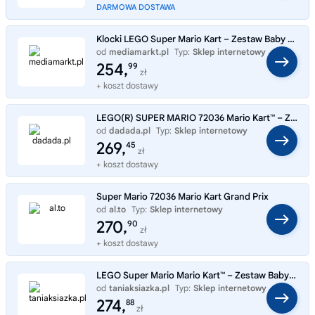
DARMOWA DOSTAWA
Klocki LEGO Super Mario Kart – Zestaw Baby Peach i Grand Prix (72036) Wielokolorowy
od
mediamarkt.pl
Typ:
Sklep internetowy
254,
99
zł
+ koszt dostawy
LEGO(R) SUPER MARIO 72036 Mario Kart™ – Zestaw Baby Peach i Grand Prix
od
dadada.pl
Typ:
Sklep internetowy
269,
45
zł
+ koszt dostawy
Super Mario 72036 Mario Kart Grand Prix
od
al.to
Typ:
Sklep internetowy
270,
90
zł
+ koszt dostawy
LEGO Super Mario Mario Kart™ – Zestaw Baby Peach i Grand Prix 72036
od
taniaksiazka.pl
Typ:
Sklep internetowy
274,
88
zł