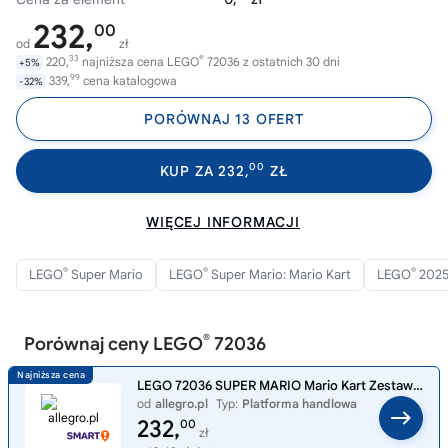
232,
00
od
zł
33
®
220,
najniższa cena LEGO
72036 z ostatnich 30 dni
+5%
99
339,
cena katalogowa
-32%
PORÓWNAJ 13 OFERT
00
KUP ZA 232,
ZŁ
WIĘCEJ INFORMACJI
®
®
®
LEGO
Super Mario
LEGO
Super Mario: Mario Kart
LEGO
202
®
Porównaj ceny LEGO
72036
LEGO 72036 SUPER MARIO Mario Kart Zestaw Baby Peach i Grand Prix
od
allegro.pl
Typ:
Platforma handlowa
232,
00
zł