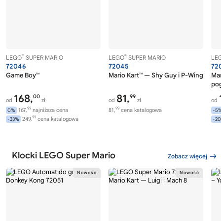
®
®
LEGO
SUPER MARIO
LEGO
SUPER MARIO
LE
72046
72045
72
Game Boy™
Mario Kart™ — Shy Guy i P-Wing
Mar
pog
168,
81,
00
99
od
zł
od
zł
od
99
99
167,
najniższa cena
81,
cena katalogowa
0%
-5
99
249,
cena katalogowa
-33%
-2
Klocki LEGO Super Mario
Zobacz więcej