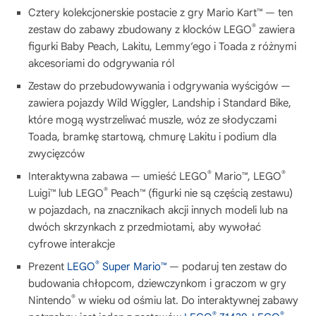
Cztery kolekcjonerskie postacie z gry Mario Kart™ — ten
®
zestaw do zabawy zbudowany z klocków LEGO
zawiera
figurki Baby Peach, Lakitu, Lemmy’ego i Toada z różnymi
akcesoriami do odgrywania ról
Zestaw do przebudowywania i odgrywania wyścigów —
zawiera pojazdy Wild Wiggler, Landship i Standard Bike,
które mogą wystrzeliwać muszle, wóz ze słodyczami
Toada, bramkę startową, chmurę Lakitu i podium dla
zwycięzców
®
®
Interaktywna zabawa — umieść LEGO
Mario™, LEGO
®
Luigi™ lub LEGO
Peach™ (figurki nie są częścią zestawu)
w pojazdach, na znacznikach akcji innych modeli lub na
dwóch skrzynkach z przedmiotami, aby wywołać
cyfrowe interakcje
®
Prezent
LEGO
Super Mario™
— podaruj ten zestaw do
budowania chłopcom, dziewczynkom i graczom w gry
®
Nintendo
w wieku od ośmiu lat. Do interaktywnej zabawy
®
®