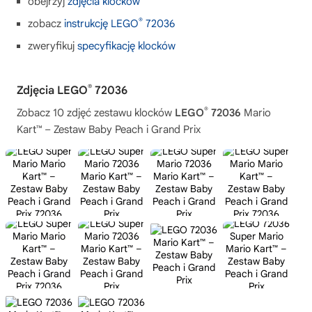
obejrzyj
zdjęcia klocków
®
zobacz
instrukcję LEGO
72036
zweryfikuj
specyfikację klocków
®
Zdjęcia LEGO
72036
®
Zobacz 10 zdjęć zestawu klocków
LEGO
72036
Mario
Kart™ – Zestaw Baby Peach i Grand Prix