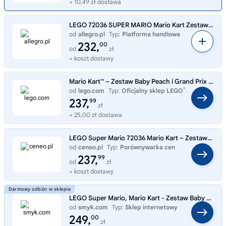
+ 10,49 zł dostawa
LEGO 72036 SUPER MARIO Mario Kart Zestaw Baby Peach i Grand Prix
od
allegro.pl
Typ:
Platforma handlowa
232,
00
od
zł
+ koszt dostawy
Mario Kart™ – Zestaw Baby Peach i Grand Prix 72036
®
od
lego.com
Typ:
Oficjalny sklep LEGO
237,
99
zł
+ 25,00 zł dostawa
LEGO Super Mario 72036 Mario Kart – Zestaw Baby Peach i Grand Prix
od
ceneo.pl
Typ:
Porównywarka cen
237,
99
od
zł
+ koszt dostawy
LEGO Super Mario, Mario Kart - Zestaw Baby Peach i Grand Prix, 72036
od
smyk.com
Typ:
Sklep internetowy
249,
00
zł