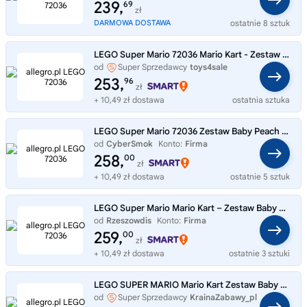
MediaMarktPolska
239,
69
zł
DARMOWA DOSTAWA
ostatnie 8 sztuk
LEGO Super Mario 72036 Mario Kart - Zestaw Baby Peach i Grand Prix
od
Super Sprzedawcy
toys4sale
253,
96
zł
+ 10,49 zł dostawa
ostatnia sztuka
LEGO Super Mario 72036 Zestaw Baby Peach i Grand Prix
od
CyberSmok
Konto:
Firma
258,
00
zł
+ 10,49 zł dostawa
ostatnie 5 sztuk
LEGO Super Mario Mario Kart – Zestaw Baby Peach i Grand Prix 72036
od
Rzeszowdis
Konto:
Firma
259,
00
zł
+ 10,49 zł dostawa
ostatnie 3 sztuki
LEGO SUPER MARIO Mario Kart Zestaw Baby Peach i Grand Prix 72036
od
Super Sprzedawcy
KrainaZabawy_pl