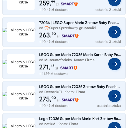
259,
99
zł
+ 10,49 zł dostawa
ostatnie 2 sztuki
72036 | LEGO Super Mario Zestaw Baby Peach i Grand Prix
od
Super Sprzedawcy
grupamiki
263,
90
zł
+ 10,49 zł dostawa
ostatnie 3 sztuki
LEGO Super Mario 72036 Mario Kart - Baby Peach i zestaw Grand Prix
od
Museumofbricks
Konto:
Firma
271,
45
zł
+ 11,99 zł dostawa
LEGO Super Mario 72036 Zestaw Baby Peach i Grand Prix
od
DecorrDST
Konto:
Firma
275,
00
zł
+ 10,49 zł dostawa
ostatnia sztuka
Lego 72036 Super Mario Mario Kart Zestaw Baby Peach i Grand Prix 816531
od
netDM
Konto:
Firma