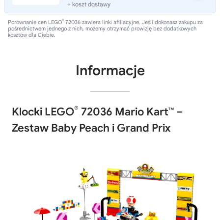
+ koszt dostawy
®
Porównanie cen LEGO
72036 zawiera linki afiliacyjne. Jeśli dokonasz zakupu za
pośrednictwem jednego z nich, możemy otrzymać prowizję bez dodatkowych
kosztów dla Ciebie.
Informacje
®
Klocki LEGO
72036 Mario Kart™ –
Zestaw Baby Peach i Grand Prix