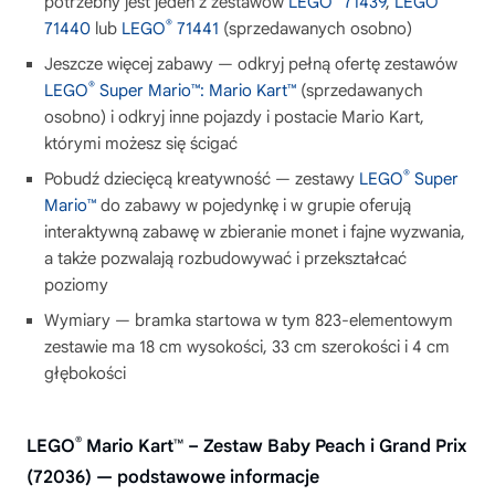
potrzebny jest jeden z zestawów
LEGO
71439
,
LEGO
®
71440
lub
LEGO
71441
(sprzedawanych osobno)
Jeszcze więcej zabawy — odkryj pełną ofertę zestawów
®
LEGO
Super Mario™: Mario Kart™
(sprzedawanych
osobno) i odkryj inne pojazdy i postacie Mario Kart,
którymi możesz się ścigać
®
Pobudź dziecięcą kreatywność — zestawy
LEGO
Super
Mario™
do zabawy w pojedynkę i w grupie oferują
interaktywną zabawę w zbieranie monet i fajne wyzwania,
a także pozwalają rozbudowywać i przekształcać
poziomy
Wymiary — bramka startowa w tym 823-elementowym
zestawie ma 18 cm wysokości, 33 cm szerokości i 4 cm
głębokości
®
LEGO
Mario Kart™ – Zestaw Baby Peach i Grand Prix
(72036) — podstawowe informacje