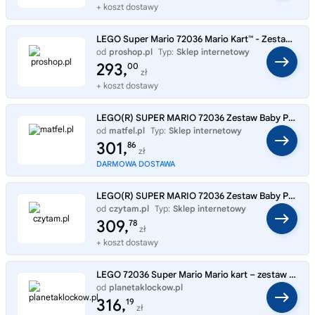
+ koszt dostawy
LEGO Super Mario 72036 Mario Kart™ - Zestaw Baby Peach i Grand Prix
od
proshop.pl
Typ:
Sklep internetowy
293,
00
zł
+ koszt dostawy
LEGO(R) SUPER MARIO 72036 Zestaw Baby Peach i Grand
od
matfel.pl
Typ:
Sklep internetowy
301,
86
zł
DARMOWA DOSTAWA
LEGO(R) SUPER MARIO 72036 Zestaw Baby Peach i Grand
od
czytam.pl
Typ:
Sklep internetowy
309,
78
zł
+ koszt dostawy
LEGO 72036 Super Mario Mario kart – zestaw baby Peach i Grand Prix
od
planetaklockow.pl
Typ:
Sklep internetowy
316,
19
zł