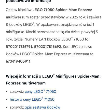
podstawowe informacje
Zestaw klocków
LEGO 71050 Spider-Man: Poprzez
multiwersum
został przedstawiony w 2025 roku i zawiera
®
8 klocków LEGO
. W opakowaniu znajdziesz również 1
minifigurkę. Klocki przeznaczone są dla dzieci powyżej 5
®
roku życia. Numery EAN klocków LEGO
71050 to:
5702017816791, 5702017816692
. Kod UPC zestawu
®
klocków LEGO
Spider-Man: Poprzez multiwersum to:
673419405911
.
®
Więcej informacji o LEGO
Minifigures Spider-Man:
Poprzez multiwersum
®
sprawdź
ceny LEGO
71050
®
historia ceny LEGO
71050
sprawdź
opis zestawu klocków