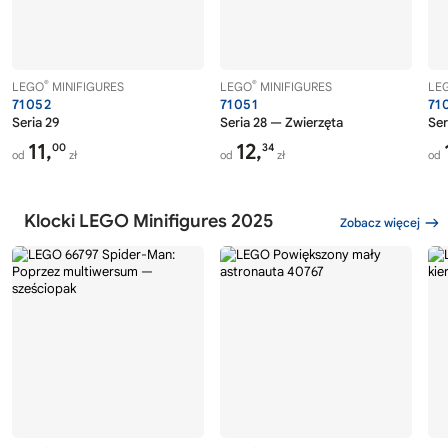
®
®
LEGO
MINIFIGURES
LEGO
MINIFIGURES
LE
71052
71051
71
Seria 29
Seria 28 — Zwierzęta
Ser
11,
12,
00
34
od
zł
od
zł
od
Klocki LEGO Minifigures 2025
Zobacz więcej