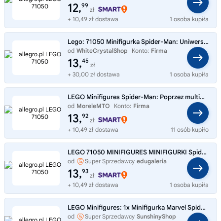
12,
99
zł
+ 10,49 zł dostawa
1 osoba kupiła
Lego: 71050 Minifigurka Spider-Man: Uniwersum połączone
od
WhiteCrystalShop
Konto:
Firma
13,
45
zł
+ 30,00 zł dostawa
1 osoba kupiła
LEGO Minifigures Spider-Man: Poprzez multiwersum (71050)
od
MoreleMTO
Konto:
Firma
13,
92
zł
+ 10,49 zł dostawa
11 osób kupiło
LEGO 71050 MINIFIGURES MINIFIGURKI Spider-man
od
Super Sprzedawcy
edugaleria
13,
93
zł
+ 10,49 zł dostawa
1 osoba kupiła
LEGO Minifigures: 1x Minifigurka Marvel Spider-Man Multiwersum (71050) Mix
od
Super Sprzedawcy
SunshinyShop