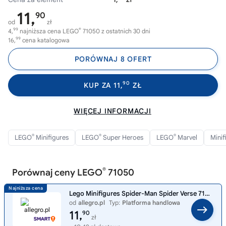
11,
90
od
zł
99
®
4,
najniższa cena LEGO
71050 z ostatnich 30 dni
99
16,
cena katalogowa
PORÓWNAJ 8 OFERT
90
KUP ZA 11,
ZŁ
WIĘCEJ INFORMACJI
®
®
®
LEGO
Minifigures
LEGO
Super Heroes
LEGO
Marvel
Minif
®
Porównaj ceny LEGO
71050
Lego Minifigures Spider-Man Spider Verse 71050 Sun-Spider #8
od
allegro.pl
Typ:
Platforma handlowa
11,
90
zł