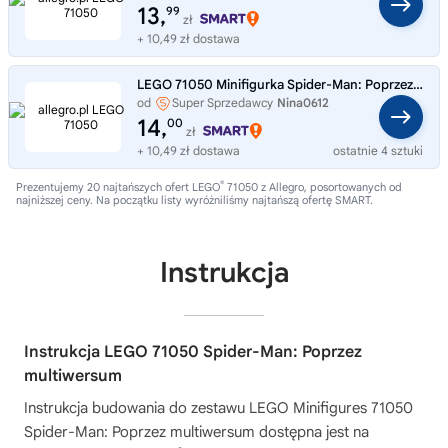
13,
99
zł
+ 10,49 zł dostawa
LEGO 71050 Minifigurka Spider-Man: Poprzez multiwersum 1 szt losowa figurka
od
Super Sprzedawcy
Nina0612
14,
00
zł
+ 10,49 zł dostawa
ostatnie 4 sztuki
®
Prezentujemy 20 najtańszych ofert LEGO
71050 z Allegro, posortowanych od
najniższej ceny. Na początku listy wyróżniliśmy najtańszą ofertę SMART.
Instrukcja
Instrukcja LEGO 71050 Spider-Man: Poprzez
multiwersum
Instrukcja budowania do zestawu
LEGO Minifigures 71050
Spider-Man: Poprzez multiwersum
dostępna jest na