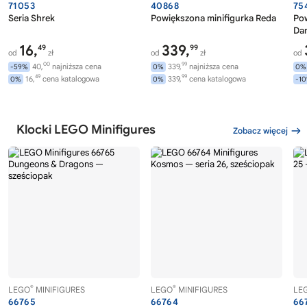
71053
40868
75
Seria Shrek
Powiększona minifigurka Reda
Pow
Dar
16,
339,
49
99
od
zł
od
zł
od
00
99
40,
najniższa cena
339,
najniższa cena
-59%
0%
0%
49
99
16,
cena katalogowa
339,
cena katalogowa
0%
0%
-1
Klocki LEGO Minifigures
Zobacz więcej
®
®
LEGO
MINIFIGURES
LEGO
MINIFIGURES
LE
66765
66764
66