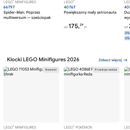
®
®
LEGO
MINIFIGURES
LEGO
LE
66797
40767
40
Spider-Man: Poprzez
Powiększony mały astronauta
Duż
multiwersum — sześciopak
wy
175,
29
od
zł
od
0%
0%
Klocki LEGO Minifigures 2026
Zobacz więcej
®
®
LEGO
MINIFIGURES
LEGO
POKÉMON
LE