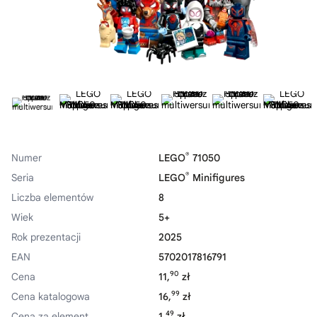
®
Numer
LEGO
71050
®
Seria
LEGO
Minifigures
Liczba elementów
8
Wiek
5+
Rok prezentacji
2025
EAN
5702017816791
90
Cena
11,
zł
99
Cena katalogowa
16,
zł
49
Cena za element
1,
zł