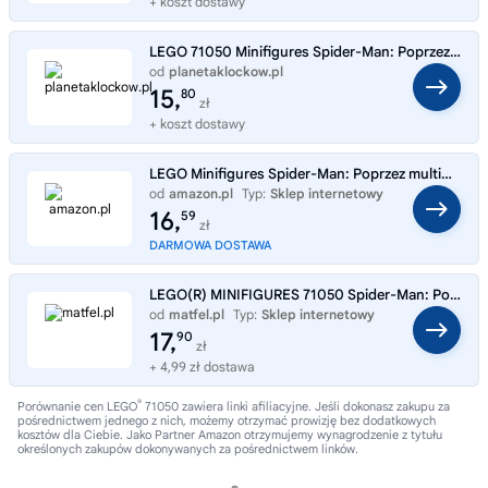
+ koszt dostawy
LEGO 71050 Minifigures Spider-Man: Poprzez multiwersum
od
planetaklockow.pl
Typ:
Sklep internetowy
15,
80
zł
+ koszt dostawy
LEGO Minifigures Spider-Man: Poprzez multiwersum, superbohaterowie Marvela do kolekcji, w tym Miles Morales i Peter Park
od
amazon.pl
Typ:
Sklep internetowy
16,
59
zł
DARMOWA DOSTAWA
LEGO(R) MINIFIGURES 71050 Spider-Man: Poprzez multiw
od
matfel.pl
Typ:
Sklep internetowy
17,
90
zł
+ 4,99 zł dostawa
®
Porównanie cen LEGO
71050 zawiera linki afiliacyjne. Jeśli dokonasz zakupu za
pośrednictwem jednego z nich, możemy otrzymać prowizję bez dodatkowych
kosztów dla Ciebie. Jako Partner Amazon otrzymujemy wynagrodzenie z tytułu
określonych zakupów dokonywanych za pośrednictwem linków.