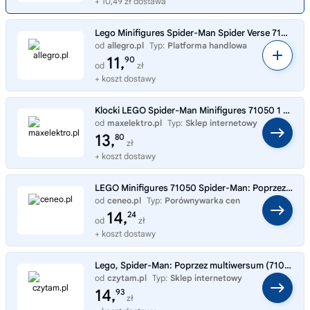
+ 10,49 zł dostawa
Lego Minifigures Spider-Man Spider Verse 71050 Sun-Spider #8
od
allegro.pl
Typ:
Platforma handlowa
11,
90
od
zł
+ koszt dostawy
Klocki LEGO Spider-Man Minifigures 71050 1 szt.
od
maxelektro.pl
Typ:
Sklep internetowy
13,
80
zł
+ koszt dostawy
LEGO Minifigures 71050 Spider-Man: Poprzez multiwersum
od
ceneo.pl
Typ:
Porównywarka cen
14,
24
od
zł
+ koszt dostawy
Lego, Spider-Man: Poprzez multiwersum (71050)
od
czytam.pl
Typ:
Sklep internetowy
14,
93
zł