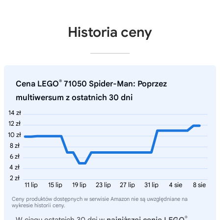
Historia ceny
®
Cena LEGO
71050 Spider-Man: Poprzez
multiwersum z ostatnich 30 dni
14 zł
12 zł
10 zł
8 zł
6 zł
4 zł
2 zł
11 lip
15 lip
19 lip
23 lip
27 lip
31 lip
4 sie
8 sie
Ceny produktów dostępnych w serwisie Amazon nie są uwzględniane na
wykresie historii ceny.
®