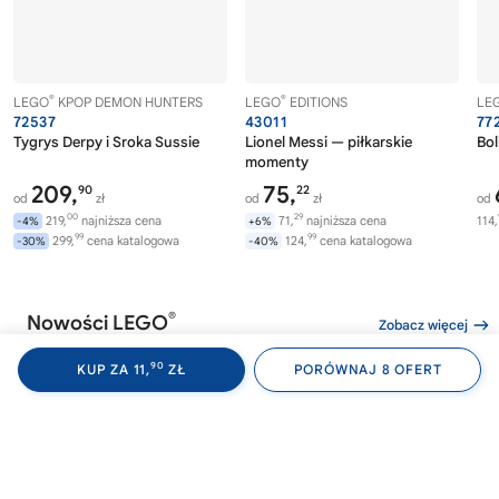
®
®
LEGO
KPOP DEMON HUNTERS
LEGO
EDITIONS
LE
72537
43011
77
Tygrys Derpy i Sroka Sussie
Lionel Messi — piłkarskie
Bol
momenty
209,
75,
90
22
od
zł
od
zł
od
00
29
219,
najniższa cena
71,
najniższa cena
114,
-4%
+6%
99
99
299,
cena katalogowa
124,
cena katalogowa
-30%
-40%
®
Nowości LEGO
Zobacz więcej
90
KUP ZA 11,
ZŁ
PORÓWNAJ 8 OFERT