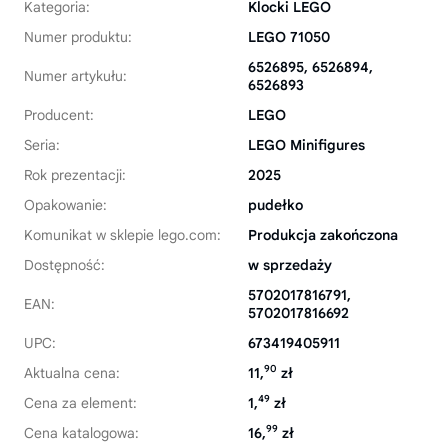
Kategoria:
Klocki LEGO
Numer produktu:
LEGO 71050
6526895, 6526894,
Numer artykułu:
6526893
Producent:
LEGO
Seria:
LEGO Minifigures
Rok prezentacji:
2025
Opakowanie:
pudełko
Komunikat w sklepie lego.com:
Produkcja zakończona
Dostępność:
w sprzedaży
5702017816791,
EAN:
5702017816692
UPC:
673419405911
90
Aktualna cena:
11,
zł
49
Cena za element:
1,
zł
99
Cena katalogowa:
16,
zł