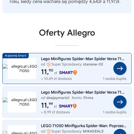
roku, kiedy cena wachała się pomiędzy 4,64zł a 11,97zł.
Oferty Allegro
Lego Minifigures Spider-Man Spider Verse 71050 Sun-Spider #8
od
Super Sprzedawcy
stansow-02
11,
90
zł
+ 10,49 zł dostawa
1 osoba kupiła
Lego Minifigures Spider-Man Spider Verse 71050 Sun-Spider #8
od
deejaymario1
Konto:
Firma
11,
99
zł
+ 8,99 zł dostawa
1 osoba kupiła
LEGO 71050 Minifigurka Spider-Man: Poprzez multiwersum 1 szt.
od
Super Sprzedawcy
MIKADEALS