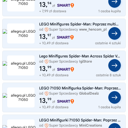
13,
94
zł
+ 7,99 zł dostawa
1 osoba kupiła
LEGO Minifigures Spider-Man: Poprzez multiwersum (71050) - 1 sztuka
od
Super Sprzedawcy
www_hencom_pl
13,
97
zł
+ 10,49 zł dostawa
ostatnie 4 sztuki
Lego Minifigures Spider-Man Across Spider Verse 71050 Spider-Man India #6
od
Super Sprzedawcy
IgiStore
13,
99
zł
+ 10,49 zł dostawa
ostatnie 8 sztuk
LEGO 71050 Minifigurka Spider-Man: Poprzez multiwersum 1 szt.
od
Super Sprzedawcy
GlobalDealz
13,
99
zł
+ 10,49 zł dostawa
1 osoba kupiła
LEGO Minifigurki 71050 Spider-Man: Poprzez multiwersum 1 szt.
od
Super Sprzedawcy
MiniCreations