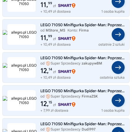
11,
99
zł
+ 10,49 zł dostawa
1 osoba kupiła
LEGO 71050 Minifigurka Spider-Man: Poprzez multiwersum 1 szt losowa figurka
od
MStore_MS
Konto:
Firma
11,
99
zł
+ 10,49 zł dostawa
ostatnie 2 sztuki
LEGO 71050 Minifigurka Spider-Man: Poprzez multiwersum 1 szt losowa figurka
od
Super Sprzedawcy
zakupywBM
12,
14
zł
+ 10,49 zł dostawa
ostatnia sztuka
LEGO 71050 Minifigurka Spider-Man: Poprzez multiwersum 1 szt losowa figurka
od
Super Sprzedawcy
FirmaZSK
12,
15
zł
+ 7,99 zł dostawa
1 osoba kupiła
LEGO 71050 Minifigurka Spider-Man: Poprzez multiwersum 1 szt.
od
Super Sprzedawcy
Dudi997