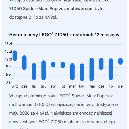
W ciągu ostatnich 30 dni w
najniższej cenie LEGO
71050 Spider-Man: Poprzez multiwersum
było
dostępne 21 lip za 4,99zł.
®
Historia ceny LEGO
71050 z ostatnich 12 miesięcy
18 zł
15 zł
12 zł
9 zł
6 zł
3 zł
wrz
paź
lis
gru
sty
lut
mar
kwi
maj
cze
lip
sie
®
W ciągu ostatniego roku
LEGO
Spider-Man: Poprzez
multiwersum (71050)
w najniższej cenie było dostępne w
maju 2026 za 4,64zł. Największa zmienność najniższej
®
ceny zestawu LEGO
71050 miała miejsce w maju tego