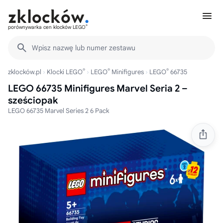
®
porównywarka cen klocków LEGO
Wpisz nazwę lub numer zestawu
®
®
®
zklocków.pl
Klocki LEGO
LEGO
Minifigures
LEGO
66735
LEGO 66735 Minifigures Marvel Seria 2 –
sześciopak
LEGO 66735 Marvel Series 2 6 Pack