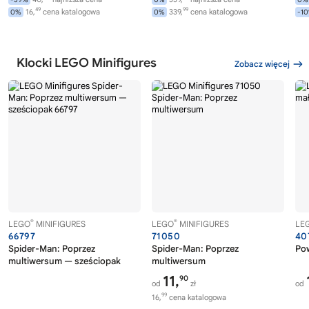
49
99
16,
cena katalogowa
339,
cena katalogowa
0%
0%
-1
Klocki LEGO Minifigures
Zobacz więcej
®
®
LEGO
MINIFIGURES
LEGO
MINIFIGURES
LE
66797
71050
40
Spider-Man: Poprzez
Spider-Man: Poprzez
Po
multiwersum — sześciopak
multiwersum
11,
90
od
zł
od
99
16,
cena katalogowa