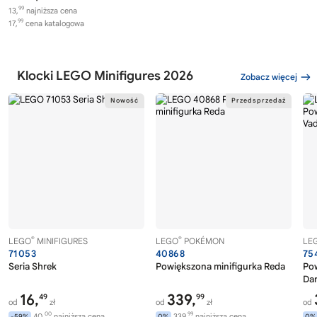
99
13,
najniższa cena
99
17,
cena katalogowa
Klocki LEGO Minifigures 2026
Zobacz więcej
®
®
LEGO
MINIFIGURES
LEGO
POKÉMON
LE
71053
40868
75
Seria Shrek
Powiększona minifigurka Reda
Pow
Dar
16,
339,
49
99
od
zł
od
zł
od
00
99
40,
najniższa cena
339,
najniższa cena
-59%
0%
0%