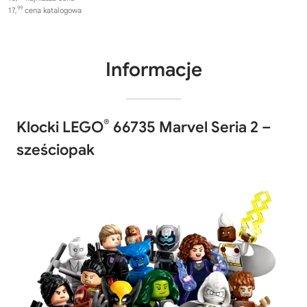
99
17,
cena katalogowa
Informacje
®
Klocki LEGO
66735 Marvel Seria 2 –
sześciopak