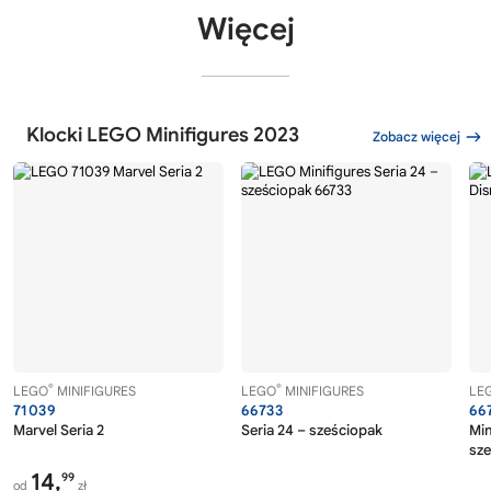
Więcej
Klocki LEGO Minifigures 2023
Zobacz więcej
®
®
LEGO
MINIFIGURES
LEGO
MINIFIGURES
LE
71039
66733
66
Marvel Seria 2
Seria 24 – sześciopak
Min
sz
14,
99
od
zł