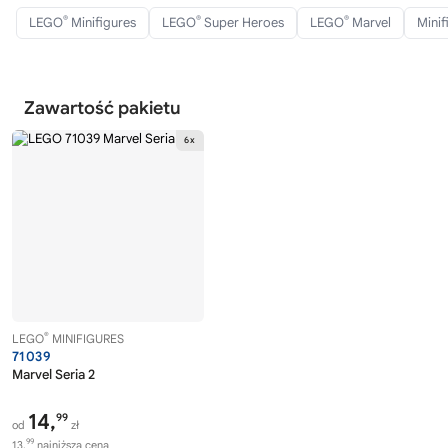
®
®
®
LEGO
Minifigures
LEGO
Super Heroes
LEGO
Marvel
Minif
Zawartość pakietu
®
LEGO
MINIFIGURES
71039
Marvel Seria 2
14,
99
od
zł
99
13,
najniższa cena