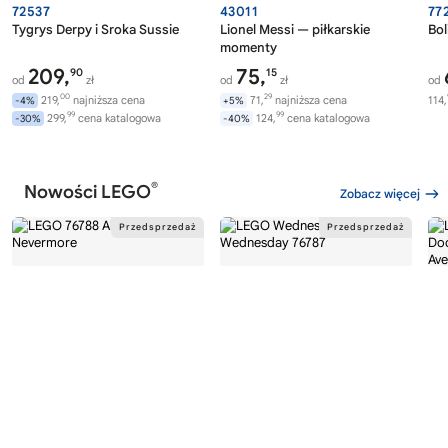
72537
43011
77
Tygrys Derpy i Sroka Sussie
Lionel Messi — piłkarskie
Bol
momenty
209,
75,
90
15
od
zł
od
zł
od
00
29
219,
najniższa cena
71,
najniższa cena
114,
-4%
+5%
99
99
299,
cena katalogowa
124,
cena katalogowa
-30%
-40%
®
Nowości LEGO
Zobacz więcej
®
®
LEGO
WEDNESDAY
LEGO
WEDNESDAY
LE
76788
76787
76