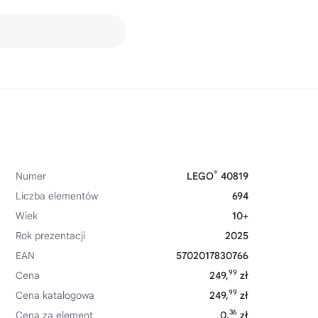
®
Numer
LEGO
40819
Liczba elementów
694
Wiek
10+
Rok prezentacji
2025
EAN
5702017830766
99
Cena
249,
zł
99
Cena katalogowa
249,
zł
36
Cena za element
0,
zł