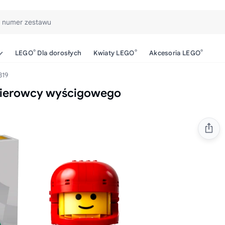
b numer zestawu
®
®
®
LEGO
Dla dorosłych
Kwiaty LEGO
Akcesoria LEGO
819
kierowcy wyścigowego