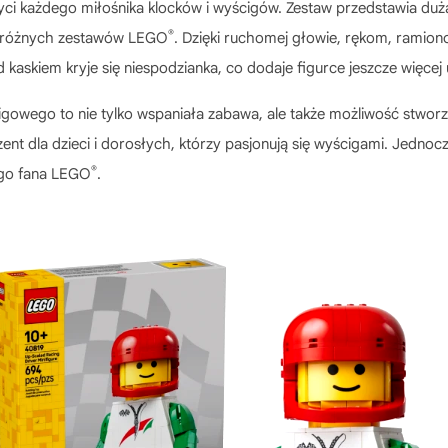
yci każdego miłośnika klocków i wyścigów. Zestaw przedstawia duż
®
lu różnych zestawów LEGO
. Dzięki ruchomej głowie, rękom, ramio
d kaskiem kryje się niespodzianka, co dodaje figurce jeszcze więce
cigowego
to nie tylko wspaniała zabawa, ale także możliwość stworz
ent dla dzieci i dorosłych, którzy pasjonują się wyścigami. Jednocz
®
dego fana LEGO
.