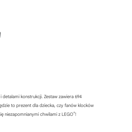
 i detalami konstrukcji. Zestaw zawiera 694
ędzie to prezent dla dziecka, czy fanów klocków
®
 się niezapomnianymi chwilami z LEGO
!