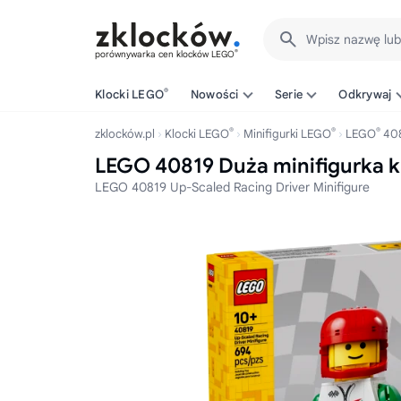
Wpisz nazwę lu
®
porównywarka cen klocków LEGO
®
Klocki LEGO
Nowości
Serie
Odkrywaj
®
®
®
zklocków.pl
Klocki LEGO
Minifigurki LEGO
LEGO
40
LEGO 40819 Duża minifigurka 
LEGO 40819 Up-Scaled Racing Driver Minifigure