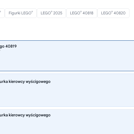
®
®
®
®
®
Figurki LEGO
LEGO
2025
LEGO
40818
LEGO
40820
ego 40819
®
igurka kierowcy wyścigowego
igurka kierowcy wyścigowego