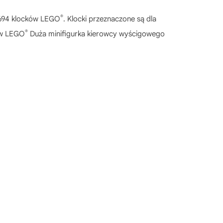
®
z 694 klocków LEGO
. Klocki przeznaczone są dla
®
ów LEGO
Duża minifigurka kierowcy wyścigowego