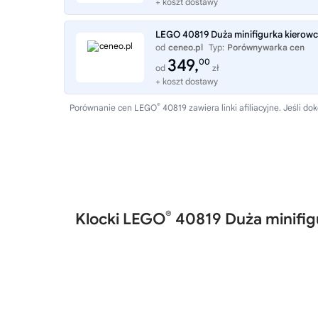
+ koszt dostawy
LEGO 40819 Duża minifigurka kierow
od
ceneo.pl
Typ:
Porównywarka cen
349,
00
od
zł
+ koszt dostawy
®
Porównanie cen LEGO
40819 zawiera linki afiliacyjne. Jeśli
®
Klocki LEGO
40819 Duża minifi