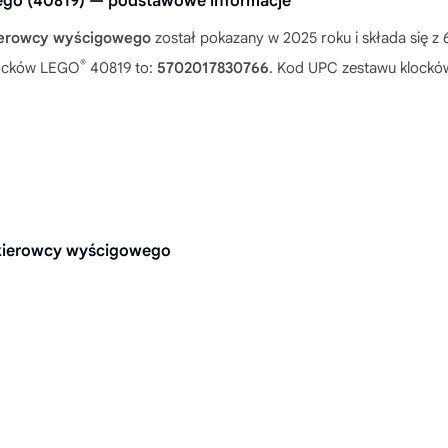
ego (40819) — podstawowe informacje
ierowcy wyścigowego
został pokazany w 2025 roku i składa się 
®
klocków LEGO
40819 to:
5702017830766
. Kod UPC zestawu klock
 kierowcy wyścigowego