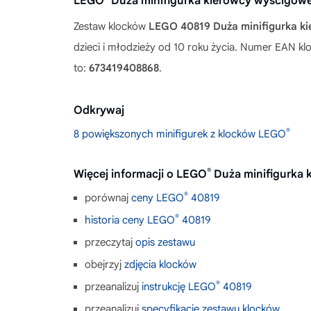
LEGO
Duża minifigurka kierowcy wyścigow
Zestaw klocków
LEGO 40819 Duża minifigurka k
dzieci i młodzieży od 10 roku życia. Numer EAN 
to:
673419408868
.
Odkrywaj
®
8 powiększonych minifigurek z klocków LEGO
®
Więcej informacji o LEGO
Duża minifigurka
®
porównaj
ceny LEGO
40819
®
historia ceny LEGO
40819
przeczytaj
opis zestawu
obejrzyj
zdjęcia klocków
®
przeanalizuj
instrukcję LEGO
40819
przeanalizuj
specyfikację zestawu klocków