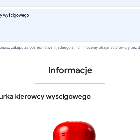
cy wyścigowego
 dokonasz zakupu za pośrednictwem jednego z nich, możemy otrzymać prowizję bez 
Informacje
gurka kierowcy wyścigowego