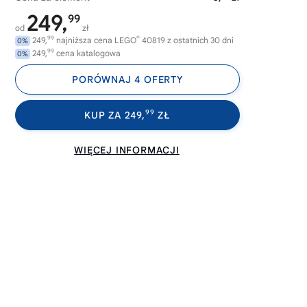
249,
99
od
zł
99
®
249,
najniższa cena LEGO
40819 z ostatnich 30 dni
0%
99
249,
cena katalogowa
0%
PORÓWNAJ 4 OFERTY
99
KUP ZA 249,
ZŁ
WIĘCEJ INFORMACJI