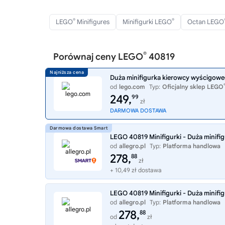
®
®
LEGO
Minifigures
Minifigurki LEGO
Octan LEGO
®
Porównaj ceny LEGO
40819
Duża minifigurka kierowcy wyścigow
od
lego.com
Typ:
Oficjalny sklep LEGO
249,
99
zł
DARMOWA DOSTAWA
LEGO 40819 Minifigurki - Duża minif
od
allegro.pl
Typ:
Platforma handlowa
278,
88
zł
+ 10,49 zł dostawa
LEGO 40819 Minifigurki - Duża minif
od
allegro.pl
Typ:
Platforma handlowa
278,
88
od
zł