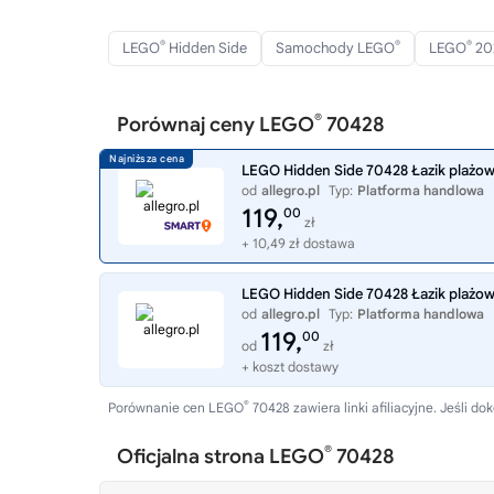
®
®
®
LEGO
Hidden Side
Samochody LEGO
LEGO
20
®
Porównaj ceny LEGO
70428
LEGO Hidden Side 70428 Łazik plażo
od
allegro.pl
Typ:
Platforma handlowa
119,
00
zł
+ 10,49 zł dostawa
LEGO Hidden Side 70428 Łazik plażo
od
allegro.pl
Typ:
Platforma handlowa
119,
00
od
zł
+ koszt dostawy
®
Porównanie cen LEGO
70428 zawiera linki afiliacyjne. Jeśli
®
Oficjalna strona LEGO
70428