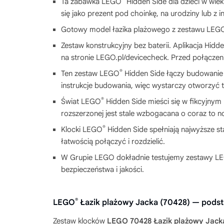
Ta zabawka LEGO
Hidden Side dla dzieci w wie
się jako prezent pod choinkę, na urodziny lub z in
Gotowy model łazika plażowego z zestawu LEG
Zestaw konstrukcyjny bez baterii. Aplikacja Hi
na stronie LEGO.pl/devicecheck. Przed połączeni
®
Ten zestaw LEGO
Hidden Side łączy budowanie z
instrukcje budowania, więc wystarczy otworzyć to
®
Świat LEGO
Hidden Side mieści się w fikcyjnym
rozszerzonej jest stale wzbogacana o coraz to 
®
Klocki LEGO
Hidden Side spełniają najwyższe s
łatwością połączyć i rozdzielić.
W Grupie LEGO dokładnie testujemy zestawy L
bezpieczeństwa i jakości.
®
LEGO
Łazik plażowy Jacka (70428) — pods
Zestaw klocków
LEGO 70428 Łazik plażowy Jack