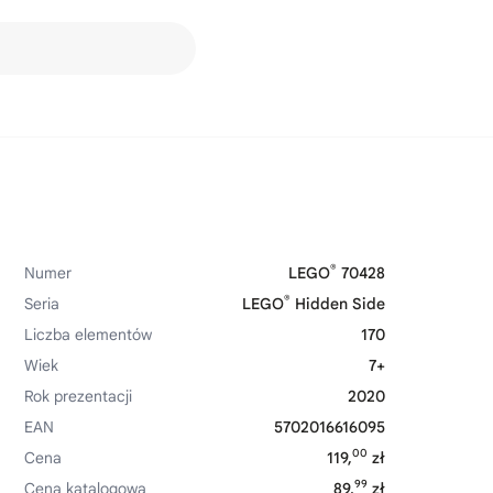
®
Numer
LEGO
70428
®
Seria
LEGO
Hidden Side
Liczba elementów
170
Wiek
7+
Rok prezentacji
2020
EAN
5702016616095
00
Cena
119,
zł
99
Cena katalogowa
89,
zł