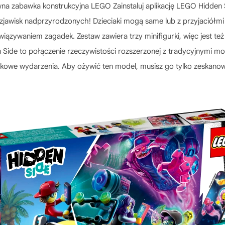
wna zabawka konstrukcyjna LEGO Zainstaluj aplikację LEGO Hidden S
 zjawisk nadprzyrodzonych! Dzieciaki mogą same lub z przyjaciółm
wiązywaniem zagadek. Zestaw zawiera trzy minifigurki, więc jest t
en Side to połączenie rzeczywistości rozszerzonej z tradycyjnym
kowe wydarzenia. Aby ożywić ten model, musisz go tylko zeskanow