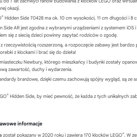
ku od 7 lat zachwyci fanów budowania z klocków LEGO oraz wirtualn
nej okazji.
®
O
Hidden Side 70428 ma ok. 10 cm wysokości, 11 cm długości i 8 c
dden Side AR jest zgodna z wybranymi urządzeniami z systemem iOS
em się z siecią dzieci powinny zapytać rodziców o zgodę.
 rzeczywistością rozszerzoną, a rozpoczęcie zabawy jest bardzo pr
rebki z klockami i brać się do dzieła!
 miasteczku Newbury, którego mieszkańcy i budynki zostały opanow
nową zawartość, duchy i wydarzenia.
tandardy branżowe, dzięki czemu zachowują spójny wygląd, są ze 
®
EGO
Hidden Side, by mieć pewność, że każda z tych unikalnych za
tawowe informacje
®
a
został pokazany w 2020 roku i zawiera 170 klocków LEGO
. W ze