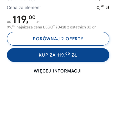
70
Cena za element
0,
zł
119,
00
od
zł
00
®
99,
najniższa cena LEGO
70428 z ostatnich 30 dni
PORÓWNAJ 2 OFERTY
00
KUP ZA 119,
ZŁ
WIĘCEJ INFORMACJI