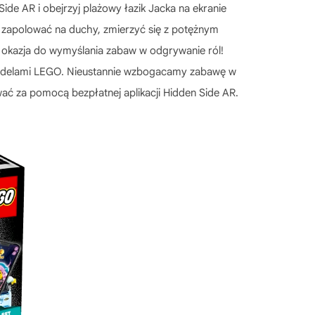
ide AR i obejrzyj plażowy łazik Jacka na ekranie
i zapolować na duchy, zmierzyć się z potężnym
eż okazja do wymyślania zabaw w odgrywanie ról!
i modelami LEGO. Nieustannie wzbogacamy zabawę w
ać za pomocą bezpłatnej aplikacji Hidden Side AR.