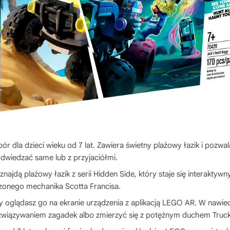
r dla dzieci wieku od 7 lat. Zawiera świetny plażowy łazik i pozw
odwiedzać same lub z przyjaciółmi.
znajdą plażowy łazik z serii Hidden Side, który staje się interakty
edzonego mechanika Scotta Francisa.
dy oglądasz go na ekranie urządzenia z aplikacją LEGO AR. W nawi
ozwiązywaniem zagadek albo zmierzyć się z potężnym duchem Truc