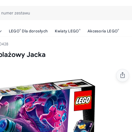
b numer zestawu
®
®
®
LEGO
Dla dorosłych
Kwiaty LEGO
Akcesoria LEGO
0428
 plażowy Jacka