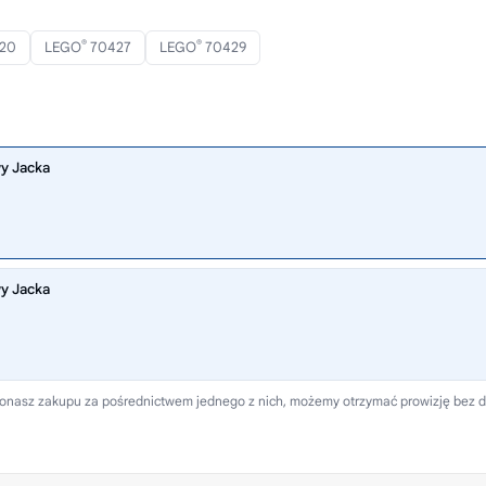
®
®
20
LEGO
70427
LEGO
70429
wy Jacka
wy Jacka
 dokonasz zakupu za pośrednictwem jednego z nich, możemy otrzymać prowizję bez 