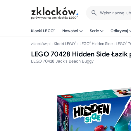
Wpisz nazwę lu
®
porównywarka cen klocków LEGO
®
Klocki LEGO
Nowości
Serie
Odkrywaj
®
®
®
zklocków.pl
Klocki LEGO
LEGO
Hidden Side
LEGO
7
LEGO 70428 Hidden Side Łazik
LEGO 70428 Jack's Beach Buggy