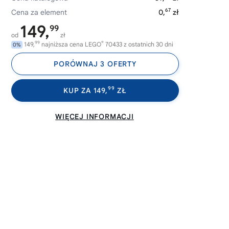
67
Cena za element
0,
zł
149,
99
od
zł
99
®
149,
najniższa cena LEGO
70433 z ostatnich 30 dni
0%
PORÓWNAJ 3 OFERTY
99
KUP ZA 149,
ZŁ
WIĘCEJ INFORMACJI