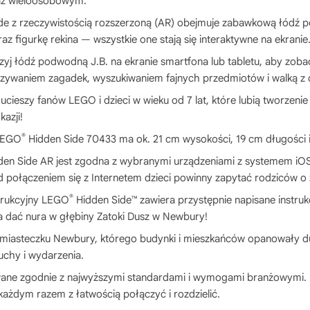
raz wieloosobowym.
e z rzeczywistością rozszerzoną (AR) obejmuje zabawkową łódź po
raz figurkę rekina — wszystkie one stają się interaktywne na ekranie
zyj łódź podwodną J.B. na ekranie smartfona lub tabletu, aby zob
ązywaniem zagadek, wyszukiwaniem fajnych przedmiotów i walką z
cieszy fanów LEGO i dzieci w wieku od 7 lat, które lubią tworzeni
azji!
®
 LEGO
Hidden Side 70433 ma ok. 21 cm wysokości, 19 cm długości i
idden Side AR jest zgodna z wybranymi urządzeniami z systemem iO
d połączeniem się z Internetem dzieci powinny zapytać rodziców o
®
trukcyjny LEGO
Hidden Side™ zawiera przystępnie napisane instruk
a dać nura w głębiny Zatoki Dusz w Newbury!
 miasteczku Newbury, którego budynki i mieszkańców opanowały duc
uchy i wydarzenia.
wane zgodnie z najwyższymi standardami i wymogami branżowymi. D
każdym razem z łatwością połączyć i rozdzielić.