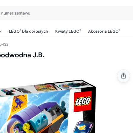
b numer zestawu
®
®
®
LEGO
Dla dorosłych
Kwiaty LEGO
Akcesoria LEGO
0433
podwodna J.B.