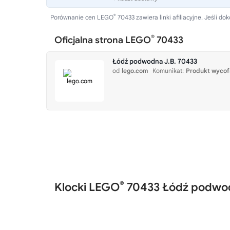
®
Porównanie cen LEGO
70433 zawiera linki afiliacyjne. Jeśli
®
Oficjalna strona LEGO
70433
Łódź podwodna J.B. 70433
od
lego.com
Komunikat:
Produkt wycof
®
Klocki LEGO
70433 Łódź podwod