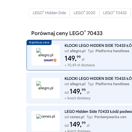
®
®
®
LEGO
Hidden Side
LEGO
2020
LEGO
70432
®
Porównaj ceny LEGO
70433
KLOCKI LEGO HIDDEN SIDE 70433 
od
allegro.pl
Typ:
Platforma handlowa
149,
99
zł
+ 10,49 zł dostawa
KLOCKI LEGO HIDDEN SIDE 70433 
od
allegro.pl
Typ:
Platforma handlowa
149,
99
od
zł
+ koszt dostawy
LEGO Hidden Side 70433 Łódź podwo
od
ceneo.pl
Typ:
Porównywarka cen
149,
99
od
zł
+ koszt dostawy