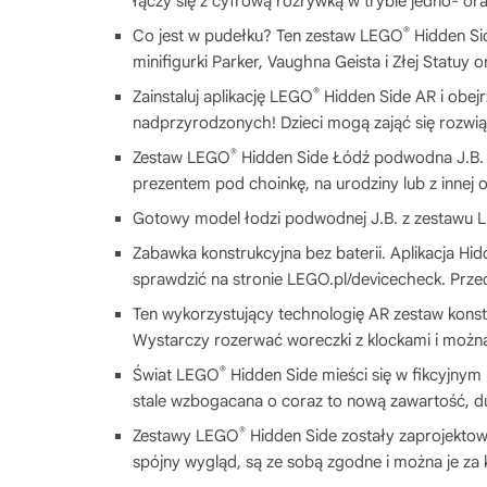
łączy się z cyfrową rozrywką w trybie jedno- o
®
Co jest w pudełku? Ten zestaw LEGO
Hidden Sid
minifigurki Parker, Vaughna Geista i Złej Statuy o
®
Zainstaluj aplikację LEGO
Hidden Side AR i obejr
nadprzyrodzonych! Dzieci mogą zająć się rozwi
®
Zestaw LEGO
Hidden Side Łódź podwodna J.B. u
prezentem pod choinkę, na urodziny lub z innej ok
Gotowy model łodzi podwodnej J.B. z zestawu
Zabawka konstrukcyjna bez baterii. Aplikacja H
sprawdzić na stronie LEGO.pl/devicecheck. Prze
Ten wykorzystujący technologię AR zestaw kons
Wystarczy rozerwać woreczki z klockami i możn
®
Świat LEGO
Hidden Side mieści się w fikcyjnym
stale wzbogacana o coraz to nową zawartość, d
®
Zestawy LEGO
Hidden Side zostały zaprojekto
spójny wygląd, są ze sobą zgodne i można je za 