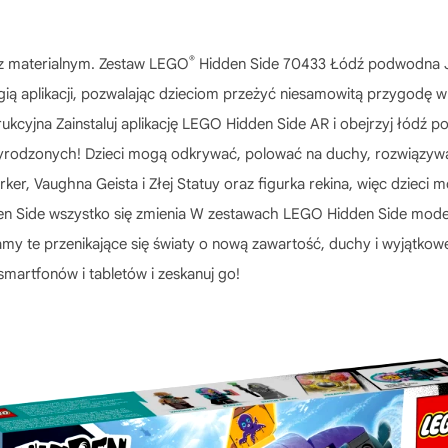
®
ę z materialnym. Zestaw LEGO
Hidden Side 70433 Łódź podwodna J.
 aplikacji, pozwalając dzieciom przeżyć niesamowitą przygodę w rz
kcyjna Zainstaluj aplikację LEGO Hidden Side AR i obejrzyj łódź p
rodzonych! Dzieci mogą odkrywać, polować na duchy, rozwiązywać 
rker, Vaughna Geista i Złej Statuy oraz figurka rekina, więc dzieci
 Side wszystko się zmienia W zestawach LEGO Hidden Side modele
my te przenikające się światy o nową zawartość, duchy i wyjątkowe
martfonów i tabletów i zeskanuj go!