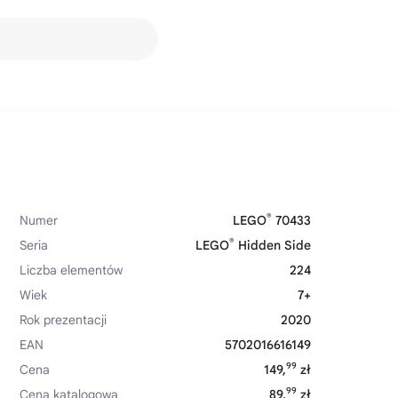
®
Numer
LEGO
70433
®
Seria
LEGO
Hidden Side
Liczba elementów
224
Wiek
7+
Rok prezentacji
2020
EAN
5702016616149
99
Cena
149,
zł
99
Cena katalogowa
89,
zł