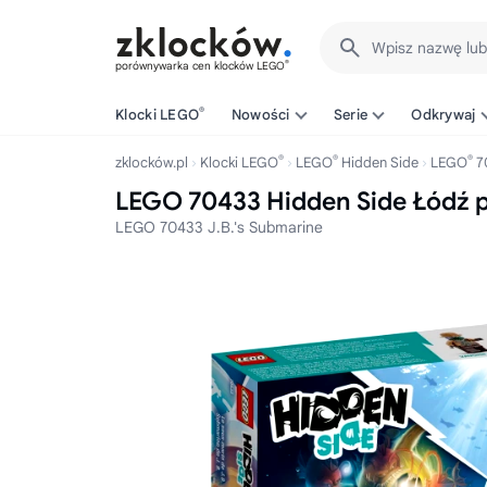
Wpisz nazwę lu
®
porównywarka cen klocków LEGO
®
Klocki LEGO
Nowości
Serie
Odkrywaj
®
®
®
zklocków.pl
Klocki LEGO
LEGO
Hidden Side
LEGO
7
LEGO 70433 Hidden Side Łódź 
LEGO 70433 J.B.'s Submarine