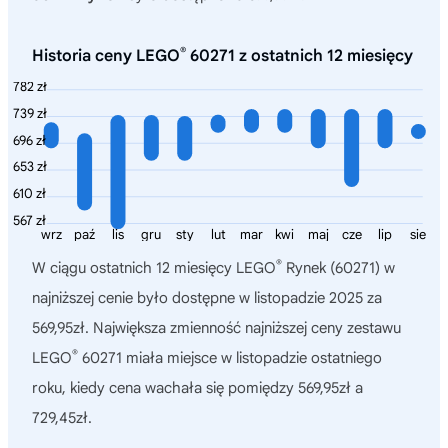
®
Historia ceny LEGO
60271 z ostatnich 12 miesięcy
782 zł
739 zł
696 zł
653 zł
610 zł
567 zł
wrz
paź
lis
gru
sty
lut
mar
kwi
maj
cze
lip
sie
®
W ciągu ostatnich 12 miesięcy
LEGO
Rynek (60271)
w
najniższej cenie było dostępne w listopadzie 2025 za
569,95zł. Największa zmienność najniższej ceny zestawu
®
LEGO
60271 miała miejsce w listopadzie ostatniego
roku, kiedy cena wachała się pomiędzy 569,95zł a
729,45zł.