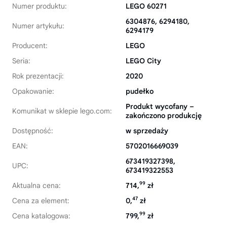
Numer produktu:
LEGO 60271
6304876, 6294180,
Numer artykułu:
6294179
Producent:
LEGO
Seria:
LEGO City
Rok prezentacji:
2020
Opakowanie:
pudełko
Produkt wycofany –
Komunikat w sklepie lego.com:
zakończono produkcję
Dostępność:
w sprzedaży
EAN:
5702016669039
673419327398,
UPC:
673419322553
99
Aktualna cena:
714,
zł
47
Cena za element:
0,
zł
99
Cena katalogowa:
799,
zł