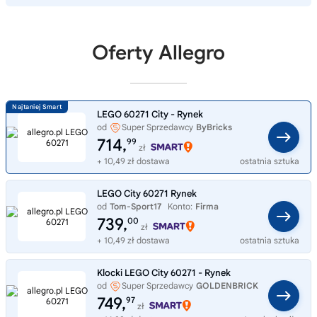
Oferty Allegro
LEGO 60271 City - Rynek
od
Super Sprzedawcy
ByBricks
714,
99
zł
+ 10,49 zł dostawa
ostatnia sztuka
LEGO City 60271 Rynek
od
Tom-Sport17
Konto:
Firma
739,
00
zł
+ 10,49 zł dostawa
ostatnia sztuka
Klocki LEGO City 60271 - Rynek
od
Super Sprzedawcy
GOLDENBRICK
749,
97
zł