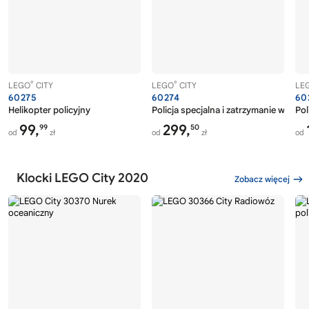
®
®
LEGO
CITY
LEGO
CITY
LE
60275
60274
60
Helikopter policyjny
Policja specjalna i zatrzymanie w latar
Pol
99,
299,
99
50
od
zł
od
zł
od
Klocki LEGO City 2020
Zobacz więcej