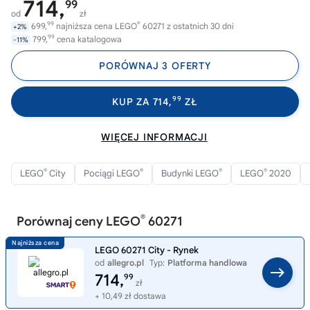
714,
99
od
zł
99
®
699,
najniższa cena LEGO
60271 z ostatnich 30 dni
+2%
99
799,
cena katalogowa
-11%
PORÓWNAJ 3 OFERTY
99
KUP ZA 714,
ZŁ
WIĘCEJ INFORMACJI
®
®
®
®
LEGO
City
Pociągi LEGO
Budynki LEGO
LEGO
2020
®
Porównaj ceny LEGO
60271
LEGO 60271 City - Rynek
od
allegro.pl
Typ:
Platforma handlowa
714,
99
zł
+ 10,49 zł dostawa