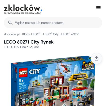
®
porównywarka cen klocków LEGO
Wpisz nazwę lub numer zestawu
®
®
®
zklocków.pl
Klocki LEGO
LEGO
City
LEGO
60271
LEGO 60271 City Rynek
LEGO 60271 Main Square