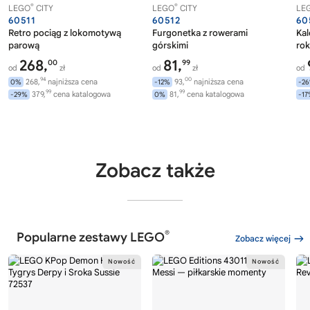
®
®
LEGO
CITY
LEGO
CITY
LE
60511
60512
60
Retro pociąg z lokomotywą
Furgonetka z rowerami
Ka
parową
górskimi
rok
268,
81,
00
99
od
zł
od
zł
od
94
00
268,
najniższa cena
93,
najniższa cena
0%
-12%
-2
99
99
379,
cena katalogowa
81,
cena katalogowa
-29%
0%
-1
Zobacz także
®
Popularne zestawy LEGO
Zobacz więcej