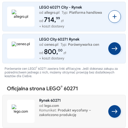
LEGO 60271 City - Rynek
od
allegro.pl
Typ:
Platforma handlowa
714,
99
od
zł
+ koszt dostawy
LEGO City 60271 Rynek
od
ceneo.pl
Typ:
Porównywarka cen
800,
00
od
zł
+ koszt dostawy
®
Porównanie cen LEGO
60271 zawiera linki afiliacyjne. Jeśli dokonasz zakupu za
pośrednictwem jednego z nich, możemy otrzymać prowizję bez dodatkowych
kosztów dla Ciebie.
®
Oficjalna strona LEGO
60271
Rynek 60271
od
lego.com
Komunikat:
Produkt wycofany –
zakończono produkcję