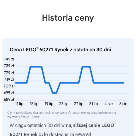
Historia ceny
®
Cena LEGO
60271 Rynek z ostatnich 30 dni
749 zł
739 zł
729 zł
719 zł
709 zł
699 zł
689 zł
11 lip
15 lip
19 lip
23 lip
27 lip
31 lip
4 sie
8 sie
Ceny produktów dostępnych w serwisie Amazon nie są uwzględniane na
wykresie historii ceny.
®
W ciągu ostatnich 30 dni w
najniższej cenie LEGO
60271 Rynek
było dostępne za 699,99zł.