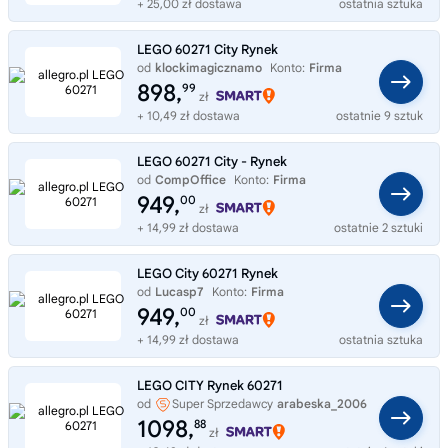
+ 25,00 zł dostawa
ostatnia sztuka
LEGO 60271 City Rynek
od
klockimagicznamo
Konto:
Firma
898,
99
zł
+ 10,49 zł dostawa
ostatnie 9 sztuk
LEGO 60271 City - Rynek
od
CompOffice
Konto:
Firma
949,
00
zł
+ 14,99 zł dostawa
ostatnie 2 sztuki
LEGO City 60271 Rynek
od
Lucasp7
Konto:
Firma
949,
00
zł
+ 14,99 zł dostawa
ostatnia sztuka
LEGO CITY Rynek 60271
od
Super Sprzedawcy
arabeska_2006
1098,
88
zł