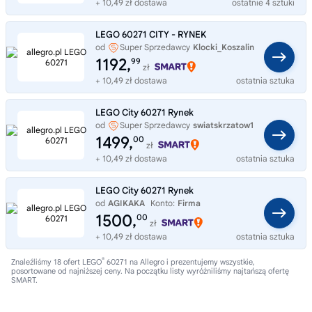
+ 10,49 zł dostawa
ostatnie 4 sztuki
LEGO 60271 CITY - RYNEK
od
Super Sprzedawcy
Klocki_Koszalin
1192,
99
zł
+ 10,49 zł dostawa
ostatnia sztuka
LEGO City 60271 Rynek
od
Super Sprzedawcy
swiatskrzatow1
1499,
00
zł
+ 10,49 zł dostawa
ostatnia sztuka
LEGO City 60271 Rynek
od
AGIKAKA
Konto:
Firma
1500,
00
zł
+ 10,49 zł dostawa
ostatnia sztuka
®
Znaleźliśmy 18 ofert LEGO
60271 na Allegro i prezentujemy wszystkie,
posortowane od najniższej ceny. Na początku listy wyróżniliśmy najtańszą ofertę
SMART.