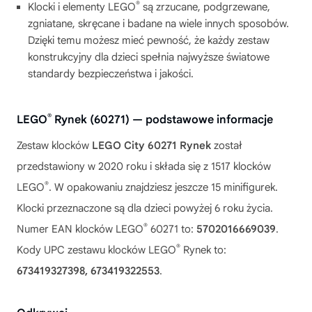
®
Klocki i elementy LEGO
są zrzucane, podgrzewane,
zgniatane, skręcane i badane na wiele innych sposobów.
Dzięki temu możesz mieć pewność, że każdy zestaw
konstrukcyjny dla dzieci spełnia najwyższe światowe
standardy bezpieczeństwa i jakości.
®
LEGO
Rynek (60271) — podstawowe informacje
Zestaw klocków
LEGO City 60271 Rynek
został
przedstawiony w 2020 roku i składa się z 1517 klocków
®
LEGO
. W opakowaniu znajdziesz jeszcze 15 minifigurek.
Klocki przeznaczone są dla dzieci powyżej 6 roku życia.
®
Numer EAN klocków LEGO
60271 to:
5702016669039
.
®
Kody UPC zestawu klocków LEGO
Rynek to:
673419327398, 673419322553
.