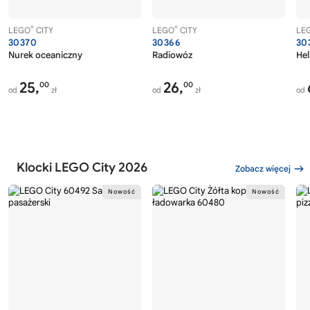
®
®
LEGO
CITY
LEGO
CITY
LE
30370
30366
30
Nurek oceaniczny
Radiowóz
Hel
25,
26,
00
00
od
zł
od
zł
od
Klocki LEGO City 2026
Zobacz więcej