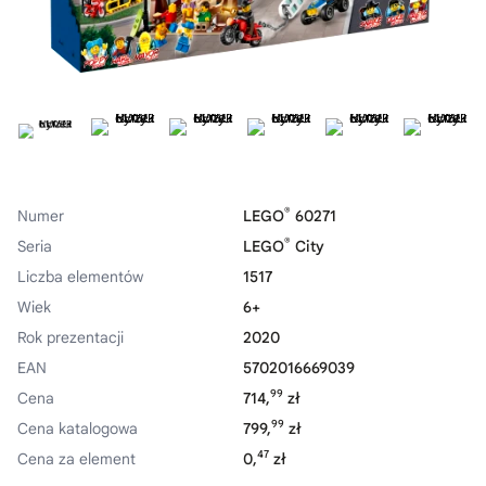
®
Numer
LEGO
60271
®
Seria
LEGO
City
Liczba elementów
1517
Wiek
6+
Rok prezentacji
2020
EAN
5702016669039
99
Cena
714,
zł
99
Cena katalogowa
799,
zł
47
Cena za element
0,
zł