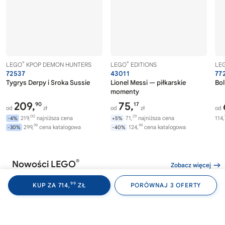
®
®
LEGO
KPOP DEMON HUNTERS
LEGO
EDITIONS
LE
72537
43011
77
Tygrys Derpy i Sroka Sussie
Lionel Messi — piłkarskie
Bol
momenty
209,
75,
90
17
od
zł
od
zł
od
00
29
219,
najniższa cena
71,
najniższa cena
114,
-4%
+5%
99
99
299,
cena katalogowa
124,
cena katalogowa
-30%
-40%
®
Nowości LEGO
Zobacz więcej
99
KUP ZA 714,
ZŁ
PORÓWNAJ 3 OFERTY