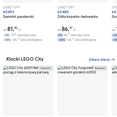
®
®
LEGO
CITY
LEGO
CITY
LE
60492
60480
60
Samolot pasażerski
Żółta koparko-ładowarka
Dos
81,
86,
82
97
od
zł
od
zł
od
56
97
79,
najniższa cena
86,
najniższa cena
+3%
0%
-6
99
99
124,
cena katalogowa
124,
cena katalogowa
-35%
-30%
-3
Klocki LEGO City
Zobacz więcej