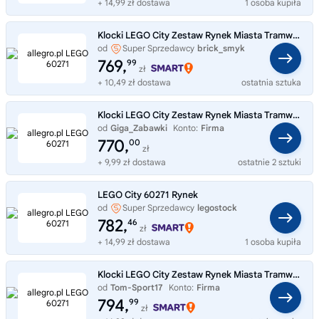
+ 14,99 zł dostawa
1 osoba kupiła
Klocki LEGO City Zestaw Rynek Miasta Tramwaj Limuzyna Helikopter 60271
od
Super Sprzedawcy
brick_smyk
769,
99
zł
+ 10,49 zł dostawa
ostatnia sztuka
Klocki LEGO City Zestaw Rynek Miasta Tramwaj Limuzyna Helikopter 60271
od
Giga_Zabawki
Konto:
Firma
770,
00
zł
+ 9,99 zł dostawa
ostatnie 2 sztuki
LEGO City 60271 Rynek
od
Super Sprzedawcy
legostock
782,
46
zł
+ 14,99 zł dostawa
1 osoba kupiła
Klocki LEGO City Zestaw Rynek Miasta Tramwaj Limuzyna Helikopter 60271
od
Tom-Sport17
Konto:
Firma
794,
99
zł