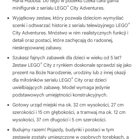
Harla Hubbsa. Do tego w pudełku czeka cała gama
®
minifigurek z serialu LEGO
City Adventures.
Wyjątkowy zestaw, który pozwala dzieciom wymyślać
®
scenki i odtwarzać historie z serialu telewizyjnego LEGO
City Adventures. Mnóstwo w nim realistycznych funkcji i
detali oraz postaci, które zachęcają do radosnej,
nieskrępowanej zabawy.
Szukasz fajnych zabawek dla dzieci w wieku od 5 lat?
®
Zestaw LEGO
City z rynkiem doskonale sprawdzi się jako
prezent na Boże Narodzenie, urodziny lub z innej okazji
®
dla miłośników serialu LEGO
City oraz dzieci
uwielbiających zabawę. Model wymaga jedynie
podstawowych umiejętności konstrukcyjnych.
Gotowy urząd miejski ma ok. 32 cm wysokości, 27 cm
szerokości i 15 cm głębokości, a tramwaj ma ok. 12 cm
wysokości, 37 cm długości i 5 cm szerokości.
Budujmy razem! Pojazdy, budynki i postaci w tym
zestawie zostały umieszczone w osobnych torebkach, a