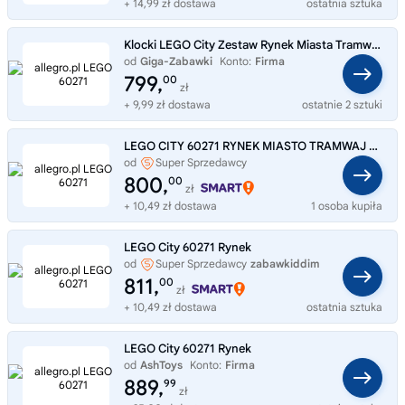
+ 14,99 zł dostawa
ostatnia sztuka
Klocki LEGO City Zestaw Rynek Miasta Tramwaj Limuzyna Helikopter 60271
od
Giga-Zabawki
Konto:
Firma
799,
00
zł
+ 9,99 zł dostawa
ostatnie 2 sztuki
LEGO CITY 60271 RYNEK MIASTO TRAMWAJ POCIĄG klocki
od
Super Sprzedawcy
PiasecznoZabawki
800,
00
zł
+ 10,49 zł dostawa
1 osoba kupiła
LEGO City 60271 Rynek
od
Super Sprzedawcy
zabawkiddim
811,
00
zł
+ 10,49 zł dostawa
ostatnia sztuka
LEGO City 60271 Rynek
od
AshToys
Konto:
Firma
889,
99
zł