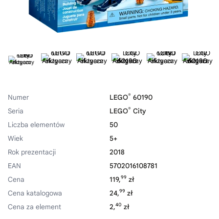
®
Numer
LEGO
60190
®
Seria
LEGO
City
Liczba elementów
50
Wiek
5+
Rok prezentacji
2018
EAN
5702016108781
99
Cena
119,
zł
99
Cena katalogowa
24,
zł
40
Cena za element
2,
zł