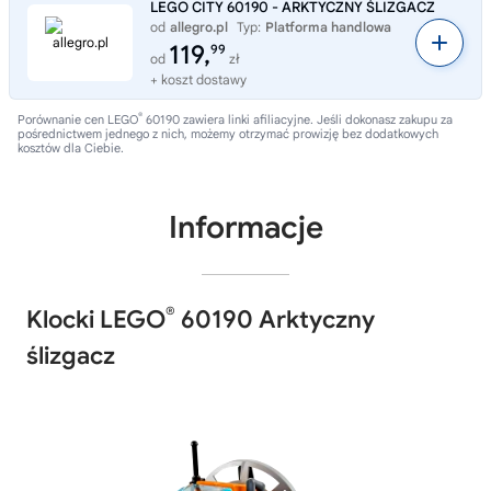
LEGO CITY 60190 - ARKTYCZNY ŚLIZGACZ
od
allegro.pl
Typ:
Platforma handlowa
119,
99
od
zł
+ koszt dostawy
®
Porównanie cen LEGO
60190 zawiera linki afiliacyjne. Jeśli dokonasz zakupu za
pośrednictwem jednego z nich, możemy otrzymać prowizję bez dodatkowych
kosztów dla Ciebie.
Informacje
®
Klocki LEGO
60190 Arktyczny
ślizgacz