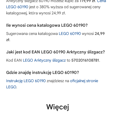
Arktyczny ślizgacz 60190 możesz kupić za
119,99 zł
.
Cena
LEGO 60190
jest o 380% wyższa od sugerowanej ceny
katalogowej, która wynosi 24,99 zł.
Ile wynosi cena katalogowa LEGO 60190?
Sugerowana cena katalogowa
LEGO 60190
wynosi
24,99
zł
.
Jaki jest kod EAN LEGO 60190 Arktyczny ślizgacz?
Kod EAN
LEGO Arktyczny ślizgacz
to
5702016108781
.
Gdzie znajdę instrukcję LEGO 60190?
Instrukcję LEGO 60190
znajdziesz na
oficjalnej stronie
LEGO
.
Więcej