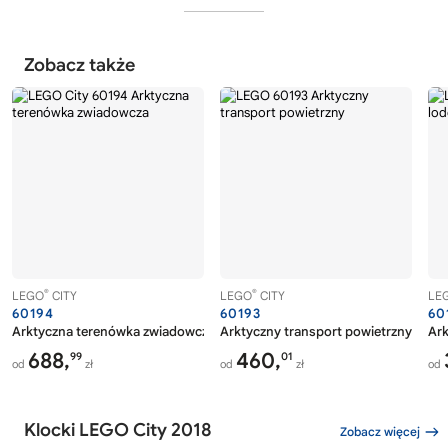
Zobacz także
®
®
LEGO
CITY
LEGO
CITY
LE
60194
60193
60
Arktyczna terenówka zwiadowcza
Arktyczny transport powietrzny
Ark
688,
460,
99
01
od
zł
od
zł
od
Klocki LEGO City 2018
Zobacz więcej