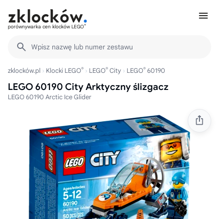
®
porównywarka cen klocków LEGO
Wpisz nazwę lub numer zestawu
®
®
®
zklocków.pl
Klocki LEGO
LEGO
City
LEGO
60190
LEGO 60190 City Arktyczny ślizgacz
LEGO 60190 Arctic Ice Glider