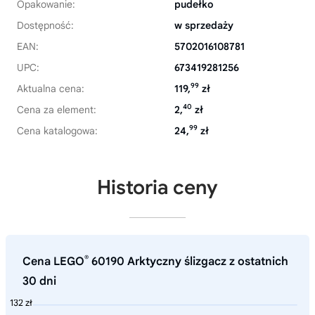
Opakowanie:
pudełko
Dostępność:
w sprzedaży
EAN:
5702016108781
UPC:
673419281256
99
Aktualna cena:
119,
zł
40
Cena za element:
2,
zł
99
Cena katalogowa:
24,
zł
Historia ceny
®
Cena LEGO
60190 Arktyczny ślizgacz z ostatnich
30 dni
132 zł