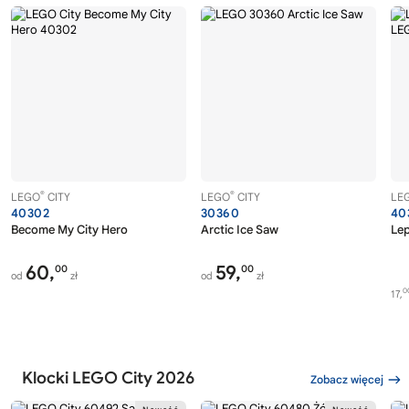
®
®
LEGO
CITY
LEGO
CITY
LE
40302
30360
40
Become My City Hero
Arctic Ice Saw
Lep
60,
59,
00
00
od
zł
od
zł
0
17,
Klocki LEGO City 2026
Zobacz więcej