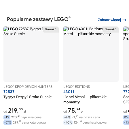
®
Popularne zestawy LEGO
Zobacz więcej
®
®
LEGO
KPOP DEMON HUNTERS
LEGO
EDITIONS
LE
72537
43011
77
Tygrys Derpy i Sroka Sussie
Lionel Messi — piłkarskie
Sa
momenty
SF9
219,
75,
00
24
od
zł
od
zł
od
46
29
220,
najniższa cena
71,
najniższa cena
-1%
+6%
0%
99
99
299,
cena katalogowa
124,
cena katalogowa
-27%
-40%
-4