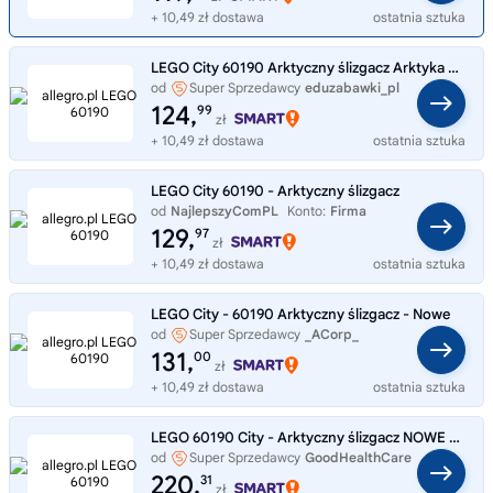
+ 10,49 zł dostawa
ostatnia sztuka
LEGO City 60190 Arktyczny ślizgacz Arktyka Arktic
od
Super Sprzedawcy
eduzabawki_pl
124,
99
zł
+ 10,49 zł dostawa
ostatnia sztuka
LEGO City 60190 - Arktyczny ślizgacz
od
NajlepszyComPL
Konto:
Firma
129,
97
zł
+ 10,49 zł dostawa
ostatnia sztuka
LEGO City - 60190 Arktyczny ślizgacz - Nowe
od
Super Sprzedawcy
_ACorp_
131,
00
zł
+ 10,49 zł dostawa
ostatnia sztuka
LEGO 60190 City - Arktyczny ślizgacz NOWE klocki SUPER prezent dla dziecka
od
Super Sprzedawcy
GoodHealthCare
220,
31
zł