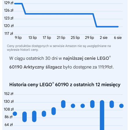
129 zł
126 zł
123 zł
120 zł
117 zł
9 lip
13 lip
17 lip
21 lip
25 lip
29 lip
2 sie
6 sie
Ceny produktów dostępnych w serwisie Amazon nie są uwzględniane na
wykresie historii ceny.
®
W ciągu ostatnich 30 dni w
najniższej cenie LEGO
60190 Arktyczny ślizgacz
było dostępne za 119,99zł.
®
Historia ceny LEGO
60190 z ostatnich 12 miesięcy
152 zł
130 zł
108 zł
86 zł
64 zł