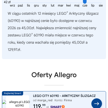
42 zł
wrz
paź
lis
gru
sty
lut
mar
kwi
maj
cze
lip
sie
®
W ciągu ostatnich 12 miesięcy
LEGO
Arktyczny ślizgacz
(60190)
w najniższej cenie było dostępne w czerwcu
2026 za 45,00zł. Największa zmienność najniższej ceny
®
zestawu LEGO
60190 miała miejsce w czerwcu tego
roku, kiedy cena wachała się pomiędzy 45,00zł a
129,97zł.
Oferty Allegro
LEGO CITY 60190 - ARKTYCZNY ŚLIZGACZ
od
marga_red
Konto:
Firma
119,
99
zł