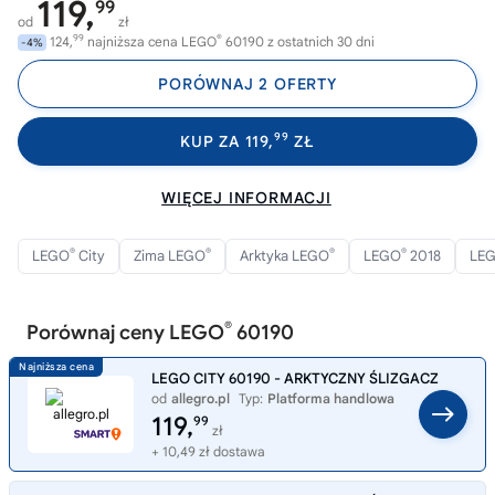
119,
99
od
zł
99
®
124,
najniższa cena LEGO
60190 z ostatnich 30 dni
-4%
PORÓWNAJ 2 OFERTY
99
KUP ZA 119,
ZŁ
WIĘCEJ INFORMACJI
®
®
®
®
LEGO
City
Zima LEGO
Arktyka LEGO
LEGO
2018
LE
®
Porównaj ceny LEGO
60190
LEGO CITY 60190 - ARKTYCZNY ŚLIZGACZ
od
allegro.pl
Typ:
Platforma handlowa
119,
99
zł
+ 10,49 zł dostawa