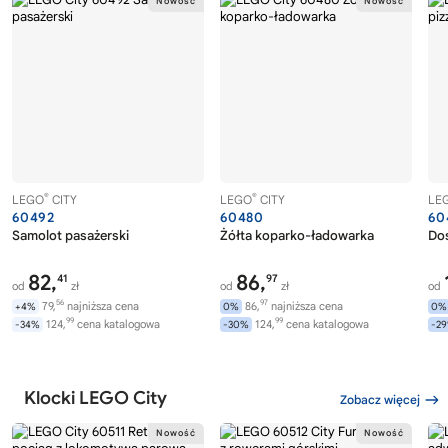
®
®
LEGO
CITY
LEGO
CITY
LE
60492
60480
60
Samolot pasażerski
Żółta koparko-ładowarka
Dos
82,
86,
41
97
od
zł
od
zł
od
56
97
79,
najniższa cena
86,
najniższa cena
+4%
0%
0%
99
99
124,
cena katalogowa
124,
cena katalogowa
-34%
-30%
-2
Klocki LEGO City
Zobacz więcej