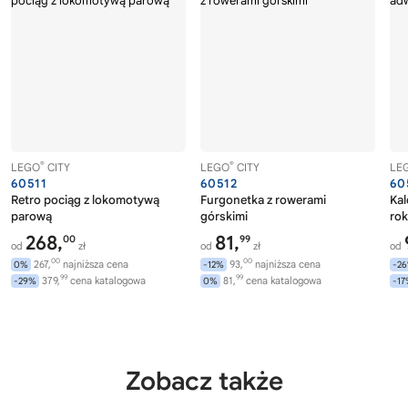
®
®
LEGO
CITY
LEGO
CITY
LE
60511
60512
60
Retro pociąg z lokomotywą
Furgonetka z rowerami
Ka
parową
górskimi
rok
268,
81,
00
99
od
zł
od
zł
od
00
00
267,
najniższa cena
93,
najniższa cena
0%
-12%
-2
99
99
379,
cena katalogowa
81,
cena katalogowa
-29%
0%
-1
Zobacz także