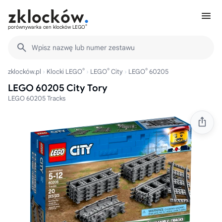
®
porównywarka cen klocków LEGO
Wpisz nazwę lub numer zestawu
®
®
®
zklocków.pl
Klocki LEGO
LEGO
City
LEGO
60205
LEGO 60205 City Tory
LEGO 60205 Tracks