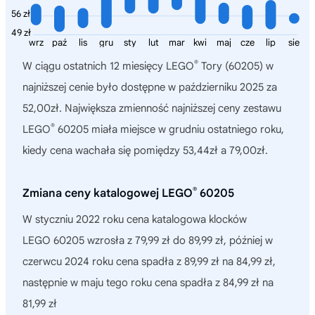
56 zł
49 zł
wrz
paź
lis
gru
sty
lut
mar
kwi
maj
cze
lip
sie
®
W ciągu ostatnich 12 miesięcy
LEGO
Tory (60205)
w
najniższej cenie było dostępne w październiku 2025 za
52,00zł. Największa zmienność najniższej ceny zestawu
®
LEGO
60205 miała miejsce w grudniu ostatniego roku,
kiedy cena wachała się pomiędzy 53,44zł a 79,00zł.
®
Zmiana ceny katalogowej LEGO
60205
W styczniu 2022 roku cena katalogowa klocków
LEGO 60205 wzrosła z 79,99 zł do 89,99 zł, później w
czerwcu 2024 roku cena spadła z 89,99 zł na 84,99 zł,
następnie w maju tego roku cena spadła z 84,99 zł na
81,99 zł