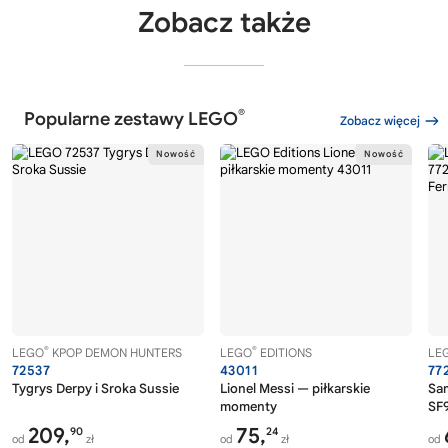
Zobacz także
®
Popularne zestawy LEGO
Zobacz więcej
®
®
LEGO
KPOP DEMON HUNTERS
LEGO
EDITIONS
LE
72537
43011
77
Tygrys Derpy i Sroka Sussie
Lionel Messi — piłkarskie
Sa
momenty
SF9
209,
75,
90
24
od
zł
od
zł
od