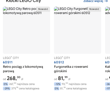
Klocki LEGO City
Zobacz więcej
®
®
LEGO
CITY
LEGO
CITY
LE
60511
60512
60
Retro pociąg z lokomotywą
Furgonetka z rowerami
Ka
parową
górskimi
rok
268,
81,
00
99
od
zł
od
zł
od
00
00
267,
najniższa cena
93,
najniższa cena
0%
-12%
-2
99
99
379,
cena katalogowa
81,
cena katalogowa
-29%
0%
-1