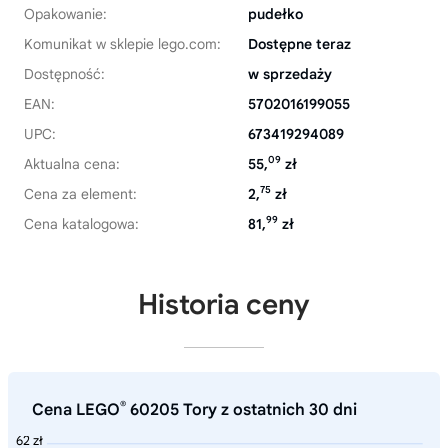
Opakowanie:
pudełko
Komunikat w sklepie lego.com:
Dostępne teraz
Dostępność:
w sprzedaży
EAN:
5702016199055
UPC:
673419294089
09
Aktualna cena:
55,
zł
75
Cena za element:
2,
zł
99
Cena katalogowa:
81,
zł
Historia ceny
®
Cena LEGO
60205 Tory z ostatnich 30 dni
62 zł