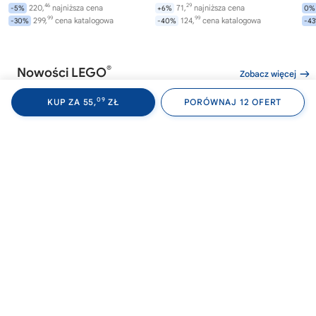
46
29
220,
najniższa cena
71,
najniższa cena
-5%
+6%
0%
99
99
299,
cena katalogowa
124,
cena katalogowa
-30%
-40%
-4
®
Nowości LEGO
Zobacz więcej
09
KUP ZA 55,
ZŁ
PORÓWNAJ 12 OFERT
®
®
LEGO
WEDNESDAY
LEGO
WEDNESDAY
LE
76788
76787
76
Akademia Nevermore
Plecak Wednesday
Av
Wi
282,
169,
00
99
od
zł
od
zł
od
99
99
299,
najniższa cena
169,
najniższa cena
-6%
0%
0%