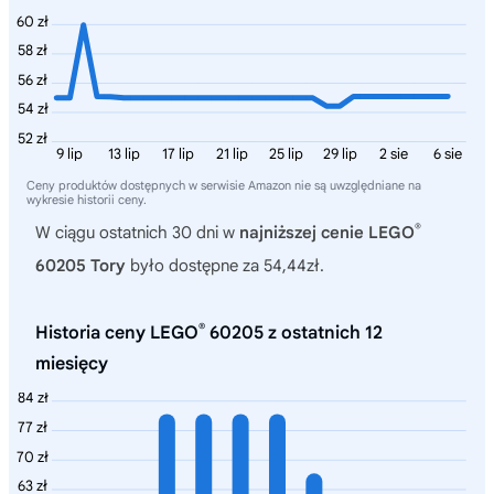
60 zł
58 zł
56 zł
54 zł
52 zł
9 lip
13 lip
17 lip
21 lip
25 lip
29 lip
2 sie
6 sie
Ceny produktów dostępnych w serwisie Amazon nie są uwzględniane na
wykresie historii ceny.
®
W ciągu ostatnich 30 dni w
najniższej cenie LEGO
60205 Tory
było dostępne za 54,44zł.
®
Historia ceny LEGO
60205 z ostatnich 12
miesięcy
84 zł
77 zł
70 zł
63 zł