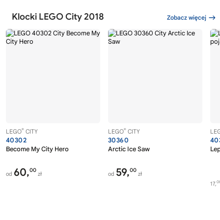
Klocki LEGO City 2018
Zobacz więcej
®
®
LEGO
CITY
LEGO
CITY
LE
40302
30360
40
Become My City Hero
Arctic Ice Saw
Lep
60,
59,
00
00
od
zł
od
zł
0
17,