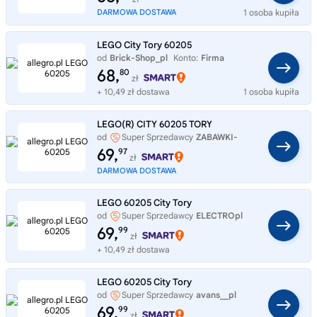
DARMOWA DOSTAWA
1 osoba kupiła
LEGO City Tory 60205
od
Brick-Shop_pl
Konto:
Firma
68,
80
zł
+ 10,49 zł dostawa
1 osoba kupiła
LEGO(R) CITY 60205 TORY
od
Super Sprzedawcy
ZABAWKI-
SZYBKO
69,
97
zł
DARMOWA DOSTAWA
LEGO 60205 City Tory
od
Super Sprzedawcy
ELECTROpl
69,
99
zł
+ 10,49 zł dostawa
LEGO 60205 City Tory
od
Super Sprzedawcy
avans__pl
69,
99
zł