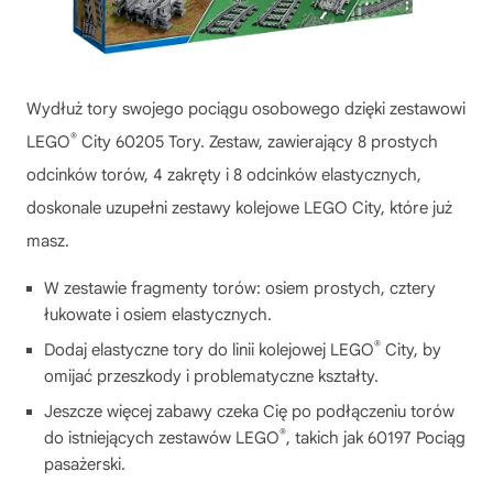
Wydłuż tory swojego pociągu osobowego dzięki zestawowi
®
LEGO
City 60205 Tory. Zestaw, zawierający 8 prostych
odcinków torów, 4 zakręty i 8 odcinków elastycznych,
doskonale uzupełni zestawy kolejowe LEGO City, które już
masz.
W zestawie fragmenty torów: osiem prostych, cztery
łukowate i osiem elastycznych.
®
Dodaj elastyczne tory do linii kolejowej LEGO
City, by
omijać przeszkody i problematyczne kształty.
Jeszcze więcej zabawy czeka Cię po podłączeniu torów
®
do istniejących zestawów LEGO
, takich jak 60197 Pociąg
pasażerski.