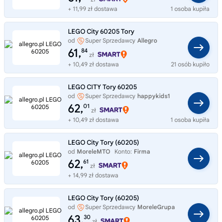
+ 11,99 zł dostawa
1 osoba kupiła
LEGO City 60205 Tory
od
Super Sprzedawcy
Allegro
61,
84
zł
+ 10,49 zł dostawa
21 osób kupiło
LEGO CITY Tory 60205
od
Super Sprzedawcy
happykids1
62,
01
zł
+ 10,49 zł dostawa
1 osoba kupiła
LEGO City Tory (60205)
od
MoreleMTO
Konto:
Firma
62,
61
zł
+ 14,99 zł dostawa
LEGO City Tory (60205)
od
Super Sprzedawcy
MoreleGrupa
63,
30
zł