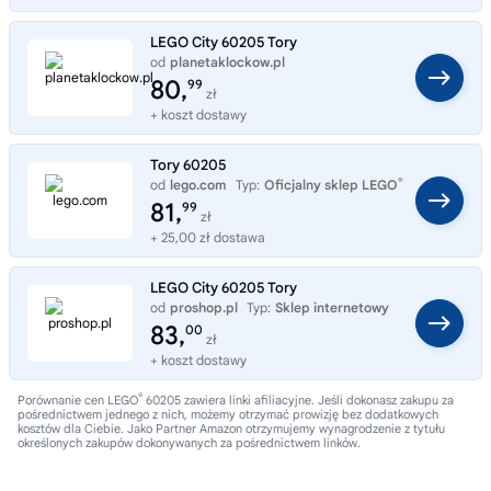
LEGO City 60205 Tory
od
planetaklockow.pl
Typ:
Sklep internetowy
80,
99
zł
+ koszt dostawy
Tory 60205
®
od
lego.com
Typ:
Oficjalny sklep LEGO
81,
99
zł
+ 25,00 zł dostawa
LEGO City 60205 Tory
od
proshop.pl
Typ:
Sklep internetowy
83,
00
zł
+ koszt dostawy
®
Porównanie cen LEGO
60205 zawiera linki afiliacyjne. Jeśli dokonasz zakupu za
pośrednictwem jednego z nich, możemy otrzymać prowizję bez dodatkowych
kosztów dla Ciebie. Jako Partner Amazon otrzymujemy wynagrodzenie z tytułu
określonych zakupów dokonywanych za pośrednictwem linków.