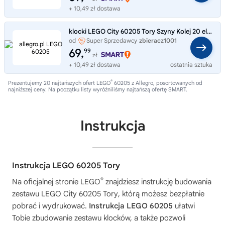
+ 10,49 zł dostawa
klocki LEGO City 60205 Tory Szyny Kolej 20 elementów
od
Super Sprzedawcy
zbieracz1001
69,
99
zł
+ 10,49 zł dostawa
ostatnia sztuka
®
Prezentujemy 20 najtańszych ofert LEGO
60205 z Allegro, posortowanych od
najniższej ceny. Na początku listy wyróżniliśmy najtańszą ofertę SMART.
Instrukcja
Instrukcja LEGO 60205 Tory
®
Na oficjalnej stronie LEGO
znajdziesz instrukcję budowania
zestawu
LEGO City 60205 Tory
, którą możesz bezpłatnie
pobrać i wydrukować.
Instrukcja LEGO 60205
ułatwi
Tobie zbudowanie zestawu klocków, a także pozwoli