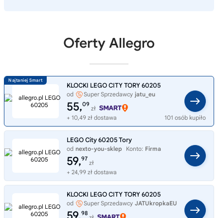
Oferty Allegro
KLOCKI LEGO CITY TORY 60205
od
Super Sprzedawcy
jatu_eu
55,
09
zł
+ 10,49 zł dostawa
101 osób kupiło
LEGO City 60205 Tory
od
nexto-you-sklep
Konto:
Firma
59,
97
zł
+ 24,99 zł dostawa
KLOCKI LEGO CITY TORY 60205
od
Super Sprzedawcy
JATUkropkaEU
59,
98
zł