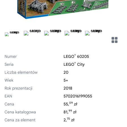
®
Numer
LEGO
60205
®
Seria
LEGO
City
Liczba elementów
20
Wiek
5+
Rok prezentacji
2018
EAN
5702016199055
09
Cena
55,
zł
99
Cena katalogowa
81,
zł
75
Cena za element
2,
zł