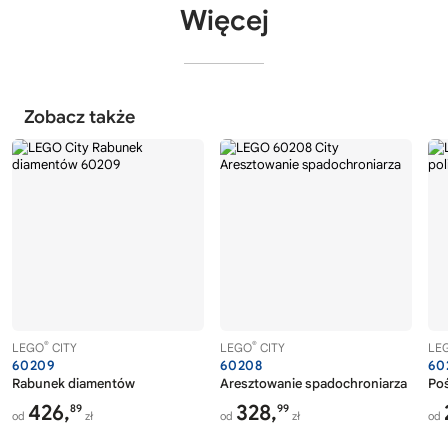
Więcej
Zobacz także
®
®
LEGO
CITY
LEGO
CITY
LE
60209
60208
60
Rabunek diamentów
Aresztowanie spadochroniarza
Poś
426,
328,
89
99
od
zł
od
zł
od