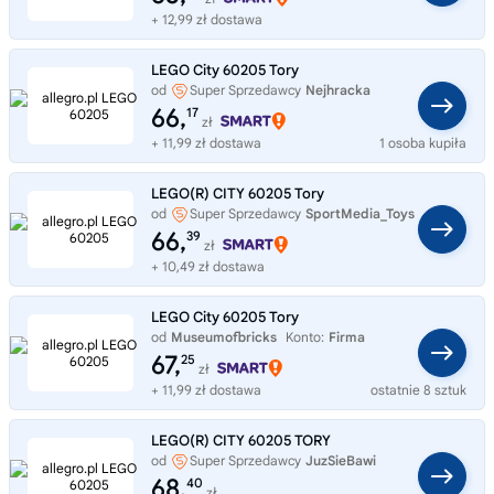
+ 12,99 zł dostawa
LEGO City 60205 Tory
od
Super Sprzedawcy
Nejhracka
66,
17
zł
+ 11,99 zł dostawa
1 osoba kupiła
LEGO(R) CITY 60205 Tory
od
Super Sprzedawcy
SportMedia_Toys
66,
39
zł
+ 10,49 zł dostawa
LEGO City 60205 Tory
od
Museumofbricks
Konto:
Firma
67,
25
zł
+ 11,99 zł dostawa
ostatnie 8 sztuk
LEGO(R) CITY 60205 TORY
od
Super Sprzedawcy
JuzSieBawi
68,
40
zł