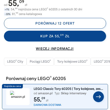
55,
09
od
zł
44
®
54,
najniższa cena LEGO
60205 z ostatnich 30 dni
+1%
99
81,
cena katalogowa
-33%
PORÓWNAJ 12 OFERT
09
KUP ZA 55,
ZŁ
WIĘCEJ INFORMACJI
®
®
®
®
LEGO
City
Pociągi LEGO
Tory kolejowe LEGO
LEGO
201
®
Porównaj ceny LEGO
60205
LEGO Classic Tory 60205 | Tory kolejowe, zestaw rozszerzający, klocki konstrukcyjne dla dzieci od 5 lat, dla chłopców i
od
amazon.pl
Typ:
Sklep internetowy
55,
09
zł
DARMOWA DOSTAWA