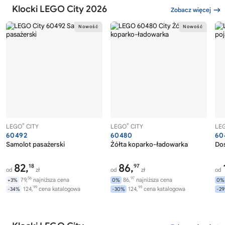
Klocki LEGO City 2026
Zobacz więcej
®
®
LEGO
CITY
LEGO
CITY
LE
60492
60480
60
Samolot pasażerski
Żółta koparko-ładowarka
Dos
82,
86,
18
97
od
zł
od
zł
od
56
97
79,
najniższa cena
86,
najniższa cena
+3%
0%
0%
99
99
124,
cena katalogowa
124,
cena katalogowa
-34%
-30%
-2