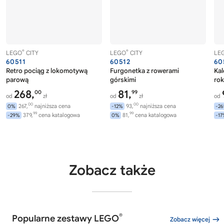
®
®
LEGO
CITY
LEGO
CITY
LE
60511
60512
60
Retro pociąg z lokomotywą
Furgonetka z rowerami
Ka
parową
górskimi
rok
268,
81,
00
99
od
zł
od
zł
od
00
00
267,
najniższa cena
93,
najniższa cena
0%
-12%
-2
99
99
379,
cena katalogowa
81,
cena katalogowa
-29%
0%
-1
Zobacz także
®
Popularne zestawy LEGO
Zobacz więcej