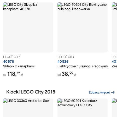
®
®
LEGO
CITY
LEGO
CITY
LE
40578
40526
40
Sklepik z kanapkami
Elektryczne hulajnogi i ładowarka
Zes
118,
38,
49
00
od
zł
od
zł
Klocki LEGO City 2018
Zobacz więcej