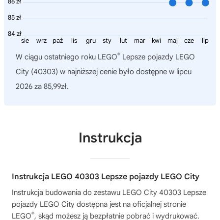
86 zł
85 zł
84 zł
sie
wrz
paź
lis
gru
sty
lut
mar
kwi
maj
cze
lip
®
W ciągu ostatniego roku
LEGO
Lepsze pojazdy LEGO
City (40303)
w najniższej cenie było dostępne w lipcu
2026 za 85,99zł.
Instrukcja
Instrukcja LEGO 40303 Lepsze pojazdy LEGO City
Instrukcja budowania do zestawu
LEGO City 40303 Lepsze
pojazdy LEGO City
dostępna jest na oficjalnej stronie
®
LEGO
, skąd możesz ją bezpłatnie pobrać i wydrukować.