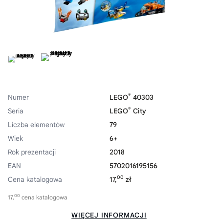
®
Numer
LEGO
40303
®
Seria
LEGO
City
Liczba elementów
79
Wiek
6+
Rok prezentacji
2018
EAN
5702016195156
00
Cena katalogowa
17,
zł
00
17,
cena katalogowa
WIĘCEJ INFORMACJI