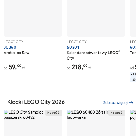
®
®
LEGO
CITY
LEGO
CITY
LE
30360
60201
60
®
Arctic Ice Saw
Kalendarz adwentowy LEGO
To
City
59,
218,
00
00
od
zł
od
zł
od
+1
-3
Klocki LEGO City 2026
Zobacz więcej