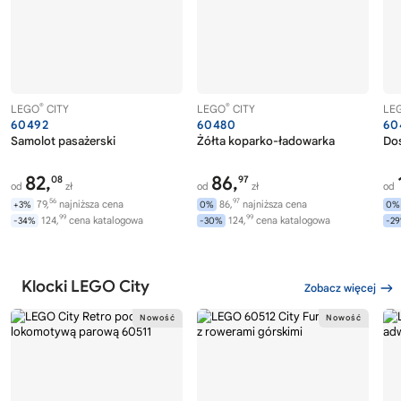
®
®
LEGO
CITY
LEGO
CITY
LE
60492
60480
60
Samolot pasażerski
Żółta koparko-ładowarka
Dos
82,
86,
08
97
od
zł
od
zł
od
56
97
79,
najniższa cena
86,
najniższa cena
+3%
0%
0%
99
99
124,
cena katalogowa
124,
cena katalogowa
-34%
-30%
-2
Klocki LEGO City
Zobacz więcej