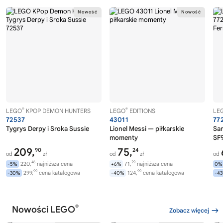
®
®
LEGO
KPOP DEMON HUNTERS
LEGO
EDITIONS
LE
72537
43011
77
Tygrys Derpy i Sroka Sussie
Lionel Messi — piłkarskie
Sa
momenty
SF9
209,
75,
90
24
od
zł
od
zł
od
46
29
220,
najniższa cena
71,
najniższa cena
-5%
+6%
0%
99
99
299,
cena katalogowa
124,
cena katalogowa
-30%
-40%
-4
®
Nowości LEGO
Zobacz więcej