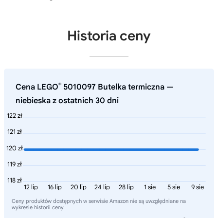
Historia ceny
®
Cena LEGO
5010097 Butelka termiczna —
niebieska z ostatnich 30 dni
122 zł
121 zł
120 zł
119 zł
118 zł
12 lip
16 lip
20 lip
24 lip
28 lip
1 sie
5 sie
9 sie
Ceny produktów dostępnych w serwisie Amazon nie są uwzględniane na
wykresie historii ceny.