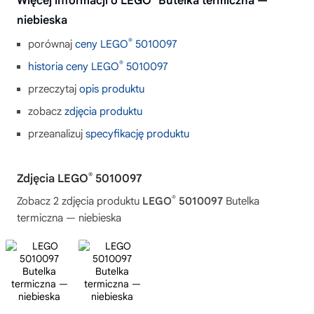
Więcej informacji o LEGO
Butelka termiczna —
niebieska
®
porównaj
ceny LEGO
5010097
®
historia ceny LEGO
5010097
przeczytaj
opis produktu
zobacz
zdjęcia produktu
przeanalizuj
specyfikację produktu
®
Zdjęcia LEGO
5010097
®
Zobacz 2 zdjęcia produktu
LEGO
5010097
Butelka
termiczna — niebieska