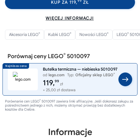
99
KUP ZA 119,
ZŁ
WIĘCEJ INFORMACJI
®
®
®
®
Akcesoria LEGO
Kubki LEGO
Nowości LEGO
LEGO
5010
®
Porównaj ceny LEGO
5010097
Butelka termiczna — niebieska 5010097
®
od
lego.com
Typ:
Oficjalny sklep LEGO
119,
99
zł
+ 25,00 zł dostawa
®
Porównanie cen LEGO
5010097 zawiera linki afiliacyjne. Jeśli dokonasz zakupu za
pośrednictwem jednego z nich, możemy otrzymać prowizję bez dodatkowych
kosztów dla Ciebie.
Informacje