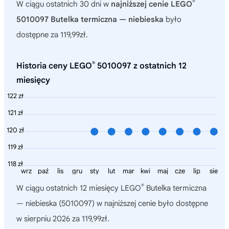
®
W ciągu ostatnich 30 dni w
najniższej cenie LEGO
5010097 Butelka termiczna — niebieska
było
dostępne za 119,99zł.
®
Historia ceny LEGO
5010097 z ostatnich 12
miesięcy
122 zł
121 zł
120 zł
119 zł
118 zł
wrz
paź
lis
gru
sty
lut
mar
kwi
maj
cze
lip
sie
®
W ciągu ostatnich 12 miesięcy
LEGO
Butelka termiczna
— niebieska (5010097)
w najniższej cenie było dostępne
w sierpniu 2026 za 119,99zł.