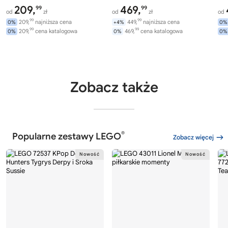
209,
469,
99
99
od
zł
od
zł
od
99
99
209,
najniższa cena
449,
najniższa cena
0%
+4%
0%
99
99
209,
cena katalogowa
469,
cena katalogowa
0%
0%
0%
Zobacz także
®
Popularne zestawy LEGO
Zobacz więcej