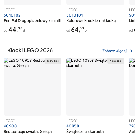
®
®
LEGO
LEGO
LE
5010102
5010101
50
Pen Pal Długopis żelowy z minifigurką — niebieski
Kolorowe kredki z nakładką
Lin
44,
64,
99
99
od
zł
od
zł
od
Klocki LEGO 2026
Zobacz więcej
®
®
LEGO
LEGO
LE
40908
40958
72
Restauracje świata: Grecja
Świąteczna skarpeta
Au