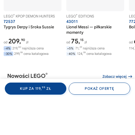
®
®
LEGO
KPOP DEMON HUNTERS
LEGO
EDITIONS
LE
72537
43011
77
Tygrys Derpy i Sroka Sussie
Lionel Messi — piłkarskie
Bol
momenty
209,
75,
90
15
od
zł
od
zł
od
00
29
219,
najniższa cena
71,
najniższa cena
114,
-4%
+5%
99
99
299,
cena katalogowa
124,
cena katalogowa
-30%
-40%
®
Nowości LEGO
Zobacz więcej
99
KUP ZA 119,
ZŁ
POKAŻ OFERTĘ