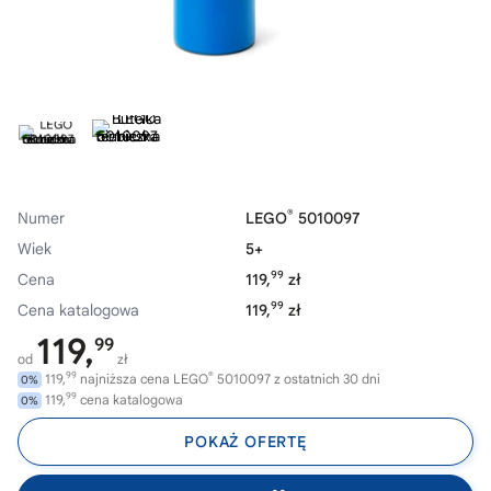
®
Numer
LEGO
5010097
Wiek
5+
99
Cena
119,
zł
99
Cena katalogowa
119,
zł
119,
99
od
zł
99
®
119,
najniższa cena LEGO
5010097 z ostatnich 30 dni
0%
99
119,
cena katalogowa
0%
POKAŻ OFERTĘ