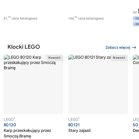
od
99
99
81,
cena katalogowa
144,
cena katalogowa
-1
-2
Klocki LEGO
Zobacz więcej
®
®
LEGO
LEGO
LE
80120
80121
50
Karp przeskakujący przez
Stary zajazd
Des
Smoczą Bramę