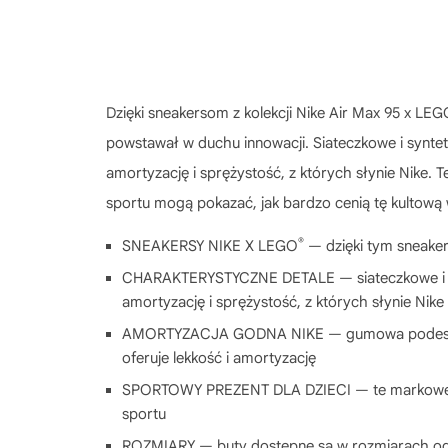
Dzięki sneakersom z kolekcji Nike Air Max 95 x LE
powstawał w duchu innowacji. Siateczkowe i synte
amortyzację i sprężystość, z których słynie Nike.
sportu mogą pokazać, jak bardzo cenią tę kultową
®
SNEAKERSY NIKE X LEGO
— dzięki tym sneaker
CHARAKTERYSTYCZNE DETALE — siateczkowe i syn
amortyzację i sprężystość, z których słynie Nike
AMORTYZACJA GODNA NIKE — gumowa podeszwa 
oferuje lekkość i amortyzację
SPORTOWY PREZENT DLA DZIECI — te markowe snea
sportu
ROZMIARY — buty dostępne są w rozmiarach od