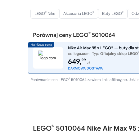
®
®
®
LEGO
Nike
Akcesoria LEGO
Buty LEGO
Odz
®
Porównaj ceny LEGO
5010064
Nike Air Max 95 x LEGO® — buty dla s
od
lego.com
Typ:
Oficjalny sklep LEGO
649,
99
zł
DARMOWA DOSTAWA
®
Porównanie cen LEGO
5010064 zawiera linki afiliacyjne. Jeś
®
LEGO
5010064 Nike Air Max 95