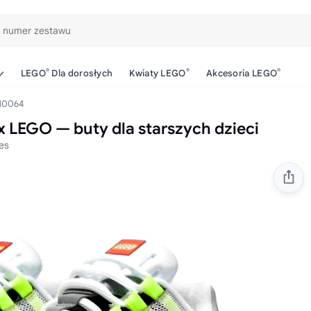
b numer zestawu
®
®
®
LEGO
Dla dorosłych
Kwiaty LEGO
Akcesoria LEGO
10064
 LEGO — buty dla starszych dzieci
es