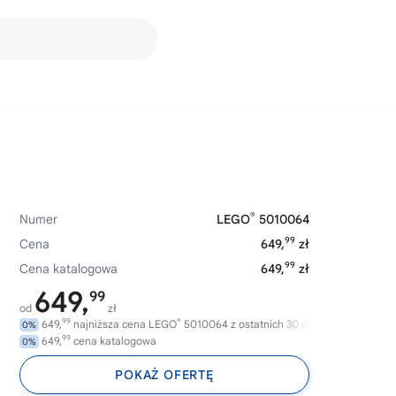
®
Numer
LEGO
5010064
99
Cena
649,
zł
99
Cena katalogowa
649,
zł
649,
99
od
zł
99
®
649,
najniższa cena LEGO
5010064 z ostatnich 30 dni
0%
99
649,
cena katalogowa
0%
POKAŻ OFERTĘ