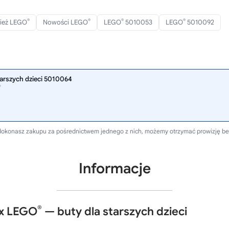
®
®
®
®
ież LEGO
Nowości LEGO
LEGO
5010053
LEGO
5010092
tarszych dzieci 5010064
®
li dokonasz zakupu za pośrednictwem jednego z nich, możemy otrzymać prowizję b
Informacje
®
 x LEGO
— buty dla starszych dzieci