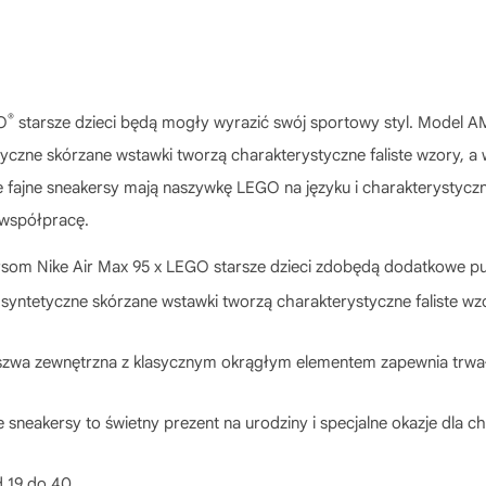
®
GO
starsze dzieci będą mogły wyrazić swój sportowy styl. Model A
tyczne skórzane wstawki tworzą charakterystyczne faliste wzory, 
 Te fajne sneakersy mają naszywkę LEGO na języku i charakterystyc
 współpracę.
som Nike Air Max 95 x LEGO starsze dzieci zdobędą dodatkowe pun
tetyczne skórzane wstawki tworzą charakterystyczne faliste wzo
zewnętrzna z klasycznym okrągłym elementem zapewnia trwałą
kersy to świetny prezent na urodziny i specjalne okazje dla ch
 19 do 40