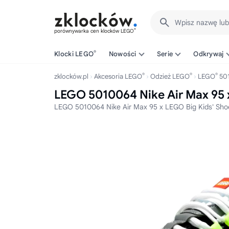
Wpisz nazwę lu
®
porównywarka cen klocków LEGO
®
Klocki LEGO
Nowości
Serie
Odkrywaj
®
®
®
zklocków.pl
Akcesoria LEGO
Odzież LEGO
LEGO
50
LEGO 5010064 Nike Air Max 95 x
LEGO 5010064 Nike Air Max 95 x LEGO Big Kids' Sho