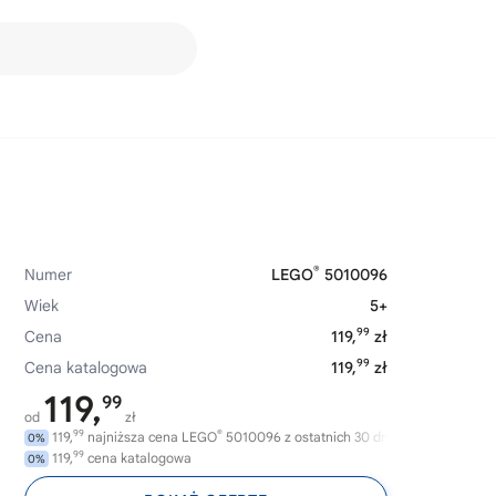
®
Numer
LEGO
5010096
Wiek
5+
99
Cena
119,
zł
99
Cena katalogowa
119,
zł
119,
99
od
zł
99
®
119,
najniższa cena LEGO
5010096 z ostatnich 30 dni
0%
99
119,
cena katalogowa
0%