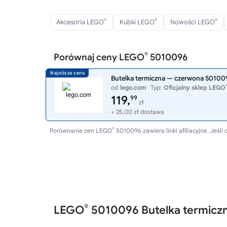
®
®
®
Akcesoria LEGO
Kubki LEGO
Nowości LEGO
®
Porównaj ceny LEGO
5010096
Butelka termiczna — czerwona 50100
od
lego.com
Typ:
Oficjalny sklep LEGO
119,
99
zł
+ 25,00 zł dostawa
®
Porównanie cen LEGO
5010096 zawiera linki afiliacyjne. Jeś
®
LEGO
5010096 Butelka termicz