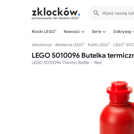
Wpisz nazwę lu
®
porównywarka cen klocków LEGO
®
Klocki LEGO
Nowości
Serie
Odkrywaj
®
®
®
zklocków.pl
Akcesoria LEGO
Kubki LEGO
LEGO
501
LEGO 5010096 Butelka termicz
LEGO 5010096 Thermo Bottle – Red