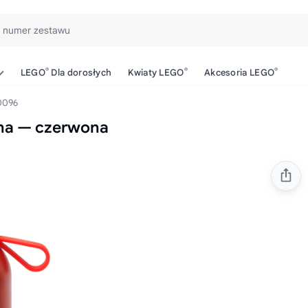
b numer zestawu
®
®
®
LEGO
Dla dorosłych
Kwiaty LEGO
Akcesoria LEGO
0096
na — czerwona