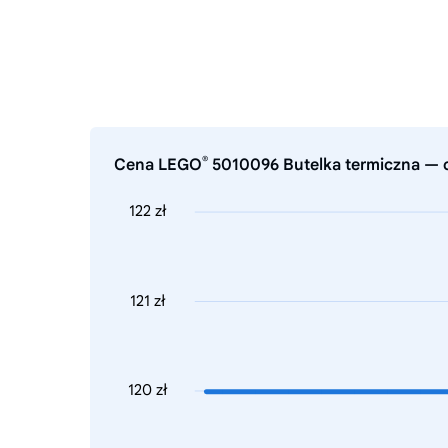
®
Cena LEGO
5010096 Butelka termiczna — c
122 zł
121 zł
120 zł