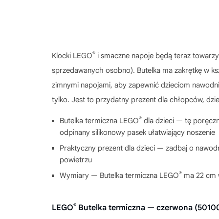
®
Klocki LEGO
i smaczne napoje będą teraz towarzy
sprzedawanych osobno). Butelka ma zakrętkę w kszt
zimnymi napojami, aby zapewnić dzieciom nawodnien
tylko. Jest to przydatny prezent dla chłopców, dzi
®
Butelka termiczna LEGO
dla dzieci — tę poręcz
odpinany silikonowy pasek ułatwiający noszenie
Praktyczny prezent dla dzieci — zadbaj o nawodn
powietrzu
®
Wymiary — Butelka termiczna LEGO
ma 22 cm w
®
LEGO
Butelka termiczna — czerwona (5010