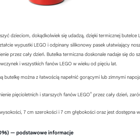
szyć dzieciom, dokądkolwiek się udadzą, dzięki termicznej butelc
ałcie wypustki LEGO i odpinany silikonowy pasek ułatwiający nosz
ie przez cały dzień. Butelka termiczna doskonale nadaje się do sz
ewczynek i wszystkich fanów LEGO w wieku od pięciu lat.
ną butelkę można z łatwością napełnić gorącymi lub zimnymi napoj
®
ienie pięcioletnich i starszych fanów LEGO
przez cały dzień, zaró
ysokości, 7 cm szerokości i 7 cm głębokości oraz jest dostępna
096) — podstawowe informacje