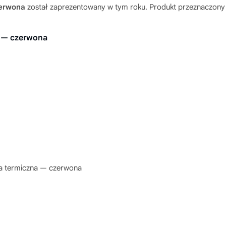
zerwona
został zaprezentowany w tym roku. Produkt przeznaczony je
a — czerwona
a termiczna — czerwona