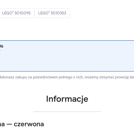
®
®
LEGO
5010093
LEGO
5010353
96
®
li dokonasz zakupu za pośrednictwem jednego z nich, możemy otrzymać prowizję b
Informacje
na — czerwona