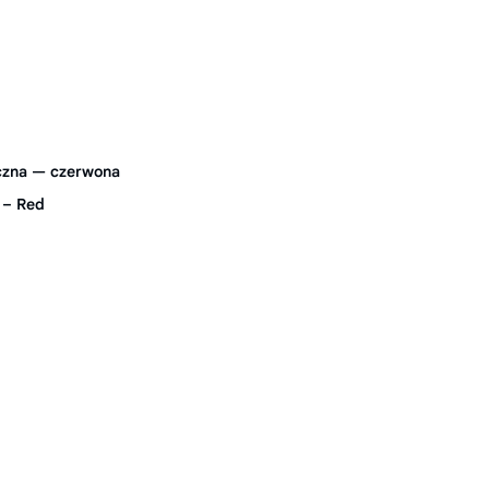
czna — czerwona
 – Red