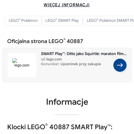
WIĘCEJ INFORMACJI
®
®
®
LEGO
Pokémon
LEGO
SMART Play
LEGO
Pokémon SMART Pl
®
Oficjalna strona LEGO
40887
SMART Play™: Ditto jako Squirtle: maraton filmowy 40887
od
lego.com
Komunikat:
Upominek przy zakupie
Informacje
®
Klocki LEGO
40887 SMART Play™: