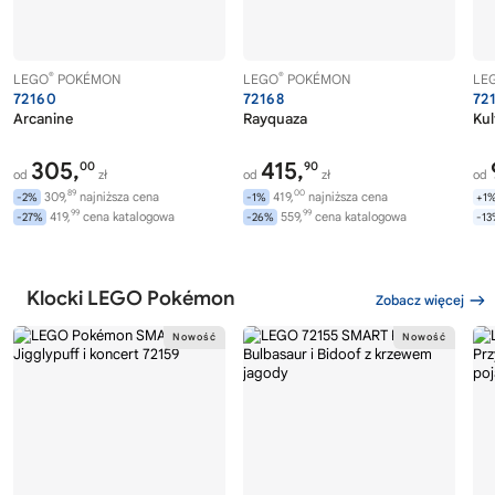
®
®
LEGO
POKÉMON
LEGO
POKÉMON
LE
72160
72168
72
Arcanine
Rayquaza
Kul
305,
415,
00
90
od
zł
od
zł
od
89
00
309,
najniższa cena
419,
najniższa cena
-2%
-1%
+1
99
99
419,
cena katalogowa
559,
cena katalogowa
-27%
-26%
-1
Klocki LEGO Pokémon
Zobacz więcej