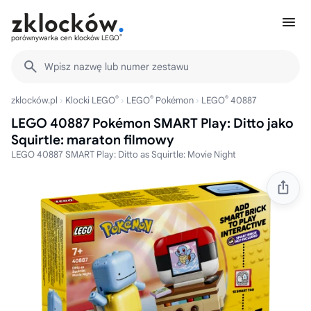
®
porównywarka cen klocków LEGO
Wpisz nazwę lub numer zestawu
®
®
®
zklocków.pl
Klocki LEGO
LEGO
Pokémon
LEGO
40887
LEGO 40887 Pokémon SMART Play: Ditto jako
Squirtle: maraton filmowy
LEGO 40887 SMART Play: Ditto as Squirtle: Movie Night