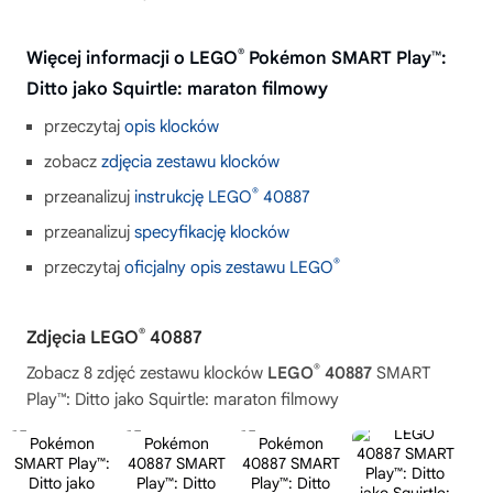
®
Więcej informacji o LEGO
Pokémon SMART Play™:
Ditto jako Squirtle: maraton filmowy
przeczytaj
opis klocków
zobacz
zdjęcia zestawu klocków
®
przeanalizuj
instrukcję LEGO
40887
przeanalizuj
specyfikację klocków
®
przeczytaj
oficjalny opis zestawu LEGO
®
Zdjęcia LEGO
40887
®
Zobacz 8 zdjęć zestawu klocków
LEGO
40887
SMART
Play™: Ditto jako Squirtle: maraton filmowy