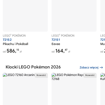
®
®
LEGO
POKÉMON
LEGO
POKÉMON
LE
72152
72151
72
Pikachu i Pokéball
Eevee
Mu
586,
164,
15
47
od
zł
od
zł
od
Klocki LEGO Pokémon 2026
Zobacz więcej