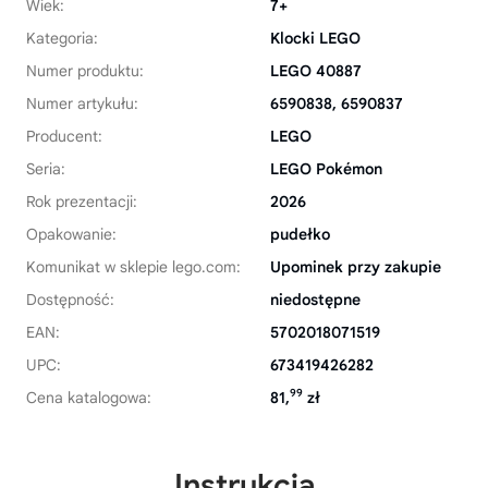
Wiek:
7+
Kategoria:
Klocki LEGO
Numer produktu:
LEGO 40887
Numer artykułu:
6590838, 6590837
Producent:
LEGO
Seria:
LEGO Pokémon
Rok prezentacji:
2026
Opakowanie:
pudełko
Komunikat w sklepie lego.com:
Upominek przy zakupie
Dostępność:
niedostępne
EAN:
5702018071519
UPC:
673419426282
99
Cena katalogowa:
81,
zł
Instrukcja