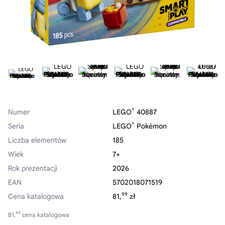
®
Numer
LEGO
40887
®
Seria
LEGO
Pokémon
Liczba elementów
185
Wiek
7+
Rok prezentacji
2026
EAN
5702018071519
99
Cena katalogowa
81,
zł
99
81,
cena katalogowa