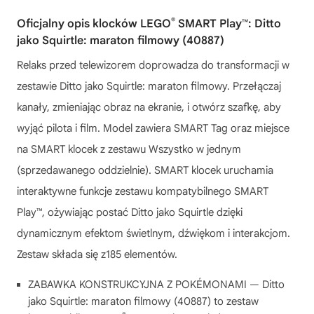
®
Oficjalny opis klocków LEGO
SMART Play™: Ditto
jako Squirtle: maraton filmowy (40887)
Relaks przed telewizorem doprowadza do transformacji w
zestawie Ditto jako Squirtle: maraton filmowy. Przełączaj
kanały, zmieniając obraz na ekranie, i otwórz szafkę, aby
wyjąć pilota i film. Model zawiera SMART Tag oraz miejsce
na SMART klocek z zestawu Wszystko w jednym
(sprzedawanego oddzielnie). SMART klocek uruchamia
interaktywne funkcje zestawu kompatybilnego SMART
Play™, ożywiając postać Ditto jako Squirtle dzięki
dynamicznym efektom świetlnym, dźwiękom i interakcjom.
Zestaw składa się z185 elementów.
ZABAWKA KONSTRUKCYJNA Z POKÉMONAMI — Ditto
jako Squirtle: maraton filmowy (40887) to zestaw