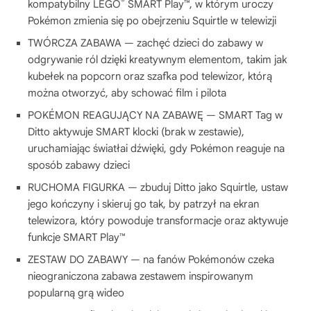
®
kompatybilny LEGO
SMART Play™, w którym uroczy
Pokémon zmienia się po obejrzeniu Squirtle w telewizji
TWÓRCZA ZABAWA — zachęć dzieci do zabawy w
odgrywanie ról dzięki kreatywnym elementom, takim jak
kubełek na popcorn oraz szafka pod telewizor, którą
można otworzyć, aby schować film i pilota
POKÉMON REAGUJĄCY NA ZABAWĘ — SMART Tag w
Ditto aktywuje SMART klocki (brak w zestawie),
uruchamiając światłai dźwięki, gdy Pokémon reaguje na
sposób zabawy dzieci
RUCHOMA FIGURKA — zbuduj Ditto jako Squirtle, ustaw
jego kończyny i skieruj go tak, by patrzył na ekran
telewizora, który powoduje transformacje oraz aktywuje
funkcje SMART Play™
ZESTAW DO ZABAWY — na fanów Pokémonów czeka
nieograniczona zabawa zestawem inspirowanym
popularną grą wideo