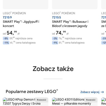
®
®
LEGO
POKÉMON
LEGO
POKÉMON
LE
72159
72155
72
SMART Play™: Jigglypuff i
SMART Play™: Bulbasaur i
SMA
koncert
Bidoof z krzewem jagody
ze 
te
54,
74,
99
99
od
zł
od
zł
od
89
99
59,
najniższa cena
76,
najniższa cena
-8%
-3%
-5
99
99
61,
cena katalogowa
81,
cena katalogowa
-11%
-9%
-1
Zobacz także
®
Popularne zestawy LEGO
Zobacz więcej