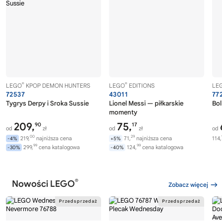
®
®
LEGO
KPOP DEMON HUNTERS
LEGO
EDITIONS
LE
72537
43011
77
Tygrys Derpy i Sroka Sussie
Lionel Messi — piłkarskie
Bol
momenty
209,
75,
90
17
od
zł
od
zł
od
00
29
219,
najniższa cena
71,
najniższa cena
114,
-4%
+5%
99
99
299,
cena katalogowa
124,
cena katalogowa
-30%
-40%
®
Nowości LEGO
Zobacz więcej