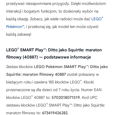
przeżywać niezapomniane przygody. Dzięki możliwościom
interakcji i bogatym funkcjom, to doskonały wybór na
®
każdą okazję. Zobacz, jak wiele radości może dać
LEGO
Pokémon™
, i przekonaj się, jak model ten może ożywić
każdą zabawę!
®
LEGO
SMART Play™: Ditto jako Squirtle: maraton
filmowy (40887) — podstawowe informacje
Zestaw klocków
LEGO Pokémon SMART Play™: Ditto jako
Squirtle: maraton filmowy 40887
został pokazany w
®
bieżącym roku i zawiera 185 klocków LEGO
. Klocki
przeznaczone są dla dzieci od 7 roku życia. Numer EAN
®
klocków LEGO
40887 to:
5702018071519
. Kod UPC
®
zestawu klocków LEGO
SMART Play™: Ditto jako Squirtle:
maraton filmowy to:
673419426282
.