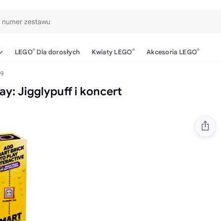
b numer zestawu
®
®
®
LEGO
Dla dorosłych
Kwiaty LEGO
Akcesoria LEGO
9
: Jigglypuff i koncert