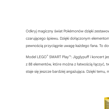
Odkryj magiczny świat Pokémonów dzięki zestawo
czarującego śpiewu. Dzięki dołączonym elementom,
pewnością przyciągnie uwagę każdego fana. To dos
®
Model
LEGO
SMART Play™: Jigglypuff i koncert
jes
z 88 elementów, które można z łatwością łączyć, t
staje się jeszcze bardziej angażująca. Dzięki temu