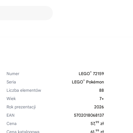
®
Numer
LEGO
72159
®
Seria
LEGO
Pokémon
Liczba elementów
88
Wiek
7+
Rok prezentacji
2026
EAN
5702018068137
99
Cena
57,
zł
99
Cena katalogowa
61,
zł