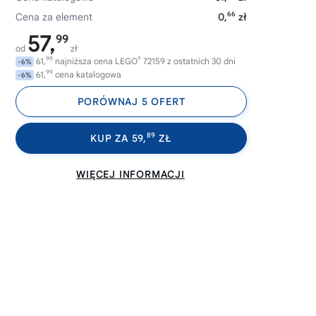
66
Cena za element
0,
zł
57,
99
od
zł
99
®
61,
najniższa cena LEGO
72159 z ostatnich 30 dni
-6%
99
61,
cena katalogowa
-6%
PORÓWNAJ 5 OFERT
89
KUP ZA 59,
ZŁ
WIĘCEJ INFORMACJI