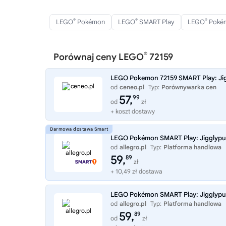
®
®
®
LEGO
Pokémon
LEGO
SMART Play
LEGO
Pokém
®
Porównaj ceny LEGO
72159
LEGO Pokemon 72159 SMART Play: Jigg
od
ceneo.pl
Typ:
Porównywarka cen
57,
99
od
zł
+ koszt dostawy
LEGO Pokémon SMART Play: Jigglypuff
od
allegro.pl
Typ:
Platforma handlowa
59,
89
zł
+ 10,49 zł dostawa
LEGO Pokémon SMART Play: Jigglypuff
od
allegro.pl
Typ:
Platforma handlowa
59,
89
od
zł