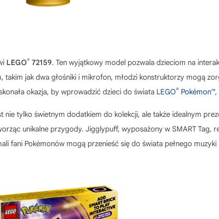
®
wi
LEGO
72159
. Ten wyjątkowy model pozwala dzieciom na intera
 takim jak dwa głośniki i mikrofon, młodzi konstruktorzy mogą zo
®
konała okazja, by wprowadzić dzieci do świata
LEGO
Pokémon™
,
t nie tylko świetnym dodatkiem do kolekcji, ale także idealnym prez
worząc unikalne przygody. Jigglypuff, wyposażony w SMART Tag, re
, mali fani Pokémonów mogą przenieść się do świata pełnego muzyki i