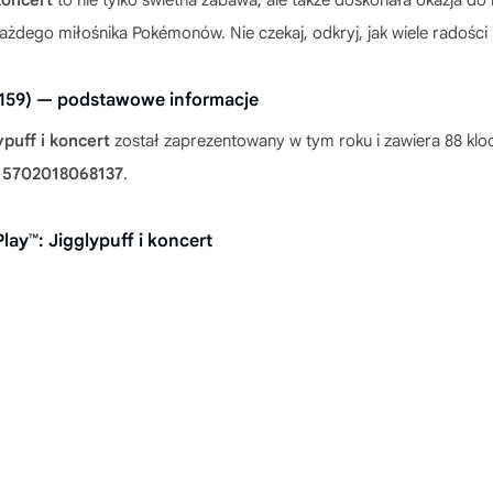
każdego miłośnika Pokémonów. Nie czekaj, odkryj, jak wiele radoś
2159) — podstawowe informacje
puff i koncert
został zaprezentowany w tym roku i zawiera 88 k
:
5702018068137
.
y™: Jigglypuff i koncert