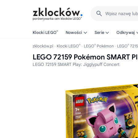
Wpisz nazwę lu
®
porównywarka cen klocków LEGO
®
Klocki LEGO
Nowości
Serie
Odkrywaj
®
®
®
zklocków.pl
Klocki LEGO
LEGO
Pokémon
LEGO
7215
LEGO 72159 Pokémon SMART Play
LEGO 72159 SMART Play: Jigglypuff Concert