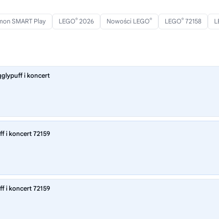
®
®
®
on SMART Play
LEGO
2026
Nowości LEGO
LEGO
72158
L
lypuff i koncert
 i koncert 72159
 i koncert 72159