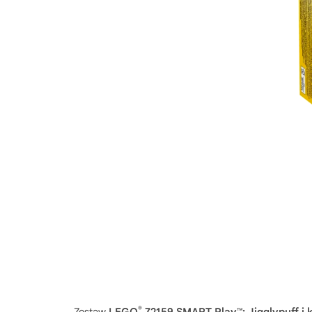
®
Zestaw
LEGO
72159 SMART Play™: Jigglypuff i 