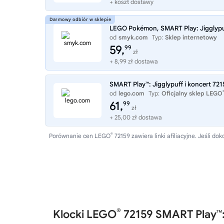
+ koszt dostawy
LEGO Pokémon, SMART Play: Jigglypuf
od
smyk.com
Typ:
Sklep internetowy
59,
99
zł
+ 8,99 zł dostawa
SMART Play™: Jigglypuff i koncert 721
od
lego.com
Typ:
Oficjalny sklep LEGO
61,
99
zł
+ 25,00 zł dostawa
®
Porównanie cen LEGO
72159 zawiera linki afiliacyjne. Jeśli 
®
Klocki LEGO
72159 SMART Play™: 