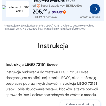
LEGO 72151 POKEMON EEVEE
od
Super Sprzedawcy
SIKULANDA
205,
00
zł
+ 10,49 zł dostawa
ostatnia sztuka
®
Prezentujemy 20 najtańszych ofert LEGO
72151 z Allegro, posortowanych od
najniższej ceny. Na początku listy wyróżniliśmy najtańszą ofertę SMART.
Instrukcja
Instrukcja LEGO 72151 Eevee
Instrukcja budowania do zestawu
LEGO 72151 Eevee
®
dostępna jest na oficjalnej stronie LEGO
, skąd możesz ją
bezpłatnie pobrać i wydrukować.
Instrukcja LEGO 72151
ułatwi Tobie zbudowanie zestawu klocków, a także pozwoli
sprawdzić listę klocków potrzebnych do złożenia modelu.
Zobacz instrukcję