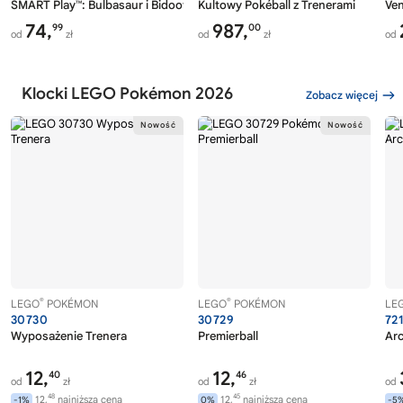
SMART Play™: Bulbasaur i Bidoof z krzewem jagody
Kultowy Pokéball z Trenerami
Ven
74,
987,
99
00
od
zł
od
zł
od
Klocki LEGO Pokémon 2026
Zobacz więcej
®
®
LEGO
POKÉMON
LEGO
POKÉMON
LE
30730
30729
72
Wyposażenie Trenera
Premierball
Ar
12,
12,
40
46
od
zł
od
zł
od
48
45
12,
najniższa cena
12,
najniższa cena
-1%
0%
-5