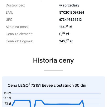
Dostępność:
w sprzedaży
EAN:
5702018069264
UPC:
673419424912
66
Aktualna cena:
164,
zł
28
Cena za element:
0,
zł
99
Cena katalogowa:
249,
zł
Historia ceny
®
Cena LEGO
72151 Eevee z ostatnich 30 dni
181 zł
177 zł
173 zł