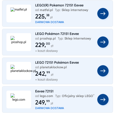
LEGO(R) Pokemon 72151 Eevee
od
matfel.pl
Typ:
Sklep internetowy
225,
38
zł
DARMOWA DOSTAWA
LEGO Pokémon 72151 Eevee
od
proshop.pl
Typ:
Sklep internetowy
229,
00
zł
+ koszt dostawy
LEGO 72151 Pokémon Eevee
od
planetaklockow.pl
Typ:
Sklep internetowy
242,
99
zł
+ koszt dostawy
Eevee 72151
®
od
lego.com
Typ:
Oficjalny sklep LEGO
249,
99
zł
DARMOWA DOSTAWA