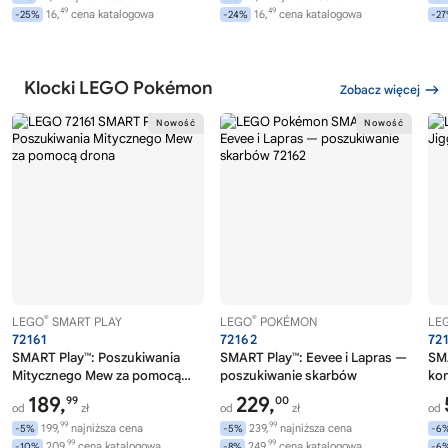
49
49
16,
cena katalogowa
16,
cena katalogowa
-25%
-24%
-2
Klocki LEGO Pokémon
Zobacz więcej
®
®
LEGO
SMART PLAY
LEGO
POKÉMON
LE
72161
72162
72
SMART Play™: Poszukiwania
SMART Play™: Eevee i Lapras —
SMA
Mitycznego Mew za pomocą
poszukiwanie skarbów
ko
drona
189,
229,
99
00
od
zł
od
zł
od
99
99
199,
najniższa cena
239,
najniższa cena
-5%
-5%
-6
99
99
209,
cena katalogowa
249,
cena katalogowa
-10%
-8%
-6