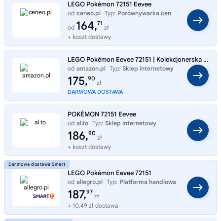
LEGO Pokémon 72151 Eevee
od
ceneo.pl
Typ:
Porównywarka cen
164,
71
od
zł
+ koszt dostawy
LEGO Pokémon Eevee 72151 | Kolekcjonerska figurka Pokémona, zestaw konstrukcyjny dla dorosłych, prezent dla fana gry, ga
od
amazon.pl
Typ:
Sklep internetowy
175,
90
zł
DARMOWA DOSTAWA
POKÉMON 72151 Eevee
od
al.to
Typ:
Sklep internetowy
186,
90
zł
+ koszt dostawy
LEGO Pokémon Eevee 72151
od
allegro.pl
Typ:
Platforma handlowa
187,
97
zł
+ 10,49 zł dostawa