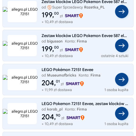
Zestaw klocków LEGO Pokemon Eevee 587 elementów 72151
od
Super Sprzedawcy
Rozetka_PL
199,
00
zł
+ 10,49 zł dostawa
Zestaw klocków LEGO Pokemon Eevee 587 elementów 72151
od
bigusson
Konto:
Firma
199,
00
zł
+ 10,49 zł dostawa
ostatnie 4 sztuki
LEGO Pokémon 72151 Eevee
od
Museumofbricks
Konto:
Firma
204,
01
zł
+ 11,99 zł dostawa
1 osoba kupiła
LEGO Pokemon 72151 Eevee, zestaw klocków 18+
od
korob_pl
Konto:
Firma
204,
90
zł
+ 10,49 zł dostawa
1 osoba kupiła