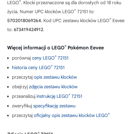
®
LEGO
. Klocki przeznaczone są dla dorosłych od 18 roku
®
życia. Numer UPC klocków LEGO
72151 to:
®
5702018069264
. Kod UPC zestawu klocków LEGO
Eevee
to:
673419424912
.
®
Więcej informacji o LEGO
Pokémon Eevee
®
porównaj
ceny LEGO
72151
®
historia ceny LEGO
72151
przeczytaj
opis zestawu klocków
obejrzyj
zdjęcia zestawu klocków
®
przeanalizuj
instrukcję LEGO
72151
zweryfikuj
specyfikację zestawu
®
przeczytaj
oficjalny opis zestawu klocków LEGO
®