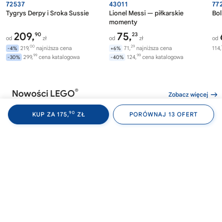
72537
43011
77
Tygrys Derpy i Sroka Sussie
Lionel Messi — piłkarskie
Bol
momenty
209,
75,
90
23
od
zł
od
zł
od
00
29
219,
najniższa cena
71,
najniższa cena
114,
-4%
+6%
99
99
299,
cena katalogowa
124,
cena katalogowa
-30%
-40%
®
Nowości LEGO
Zobacz więcej
90
KUP ZA 175,
ZŁ
PORÓWNAJ 13 OFERT
®
®
LEGO
WEDNESDAY
LEGO
WEDNESDAY
LE
76788
76787
76