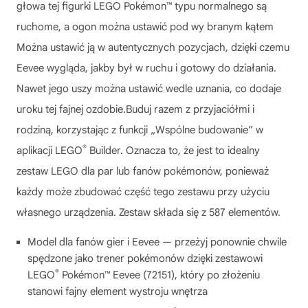
głowa tej figurki LEGO Pokémon™ typu normalnego są
ruchome, a ogon można ustawić pod wy branym kątem
Można ustawić ją w autentycznych pozycjach, dzięki czemu
Eevee wygląda, jakby był w ruchu i gotowy do działania.
Nawet jego uszy można ustawić wedle uznania, co dodaje
uroku tej fajnej ozdobie.Buduj razem z przyjaciółmi i
rodziną, korzystając z funkcji „Wspólne budowanie” w
®
aplikacji LEGO
Builder. Oznacza to, że jest to idealny
zestaw LEGO dla par lub fanów pokémonów, ponieważ
każdy może zbudować część tego zestawu przy użyciu
własnego urządzenia. Zestaw składa się z 587 elementów.
Model dla fanów gier i Eevee — przeżyj ponownie chwile
spędzone jako trener pokémonów dzięki zestawowi
®
LEGO
Pokémon™ Eevee (72151), który po złożeniu
stanowi fajny element wystroju wnętrza