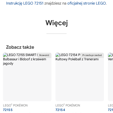
Instrukcję LEGO 72151
znajdziesz na
oficjalnej stronie LEGO
.
Więcej
Zobacz także
®
®
LEGO
POKÉMON
LEGO
POKÉMON
LE
72155
72154
72