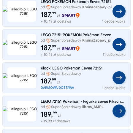
LEGO POKEMON Pokémon Eevee 72151
od
Super Sprzedawcy
KrainaZabawy-pl
187,
99
zł
+ 10,49 zł dostawa
1 osoba kupiła
LEGO 72151 POKEMON Pokémon Eevee
od
Super Sprzedawcy
KrainaZabawy_pl
187,
99
zł
+ 10,49 zł dostawa
11 osób kupiło
Klocki LEGO Pokemon Eevee 72151
od
Super Sprzedawcy
MediaMarktPolska
187,
99
zł
DARMOWA DOSTAWA
1 osoba kupiła
LEGO 72151 Pokemon - Figurka Eevee Pikachu LEGO na prezent
od
Super Sprzedawcy
libros_AMPL
189,
99
zł
+ 19,99 zł dostawa