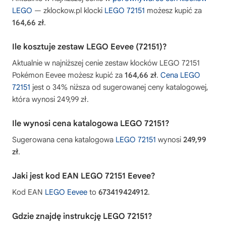
LEGO
— zklockow.pl klocki
LEGO 72151
możesz kupić za
164,66 zł
.
Ile kosztuje zestaw LEGO Eevee (72151)?
Aktualnie w najniższej cenie zestaw klocków LEGO 72151
Pokémon Eevee możesz kupić za
164,66 zł
.
Cena LEGO
72151
jest o 34% niższa od sugerowanej ceny katalogowej,
która wynosi 249,99 zł.
Ile wynosi cena katalogowa LEGO 72151?
Sugerowana cena katalogowa
LEGO 72151
wynosi
249,99
zł
.
Jaki jest kod EAN LEGO 72151 Eevee?
Kod EAN
LEGO Eevee
to
673419424912
.
Gdzie znajdę instrukcję LEGO 72151?