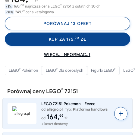
od
zł
00
®
160,
najniższa cena LEGO
72151 z ostatnich 30 dni
+3%
99
249,
cena katalogowa
-34%
PORÓWNAJ 13 OFERT
90
KUP ZA 175,
ZŁ
WIĘCEJ INFORMACJI
®
®
®
®
LEGO
Pokémon
LEGO
Dla dorosłych
Figurki LEGO
LEGO
®
Porównaj ceny LEGO
72151
LEGO 72151 Pokemon - Eevee
od
allegro.pl
Typ:
Platforma handlowa
164,
66
od
zł
+ koszt dostawy