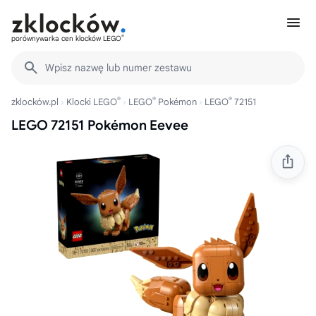
®
porównywarka cen klocków LEGO
Wpisz nazwę lub numer zestawu
®
®
®
zklocków.pl
Klocki LEGO
LEGO
Pokémon
LEGO
72151
LEGO 72151 Pokémon Eevee