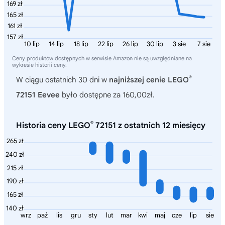
169 zł
165 zł
161 zł
157 zł
10 lip
14 lip
18 lip
22 lip
26 lip
30 lip
3 sie
7 sie
Ceny produktów dostępnych w serwisie Amazon nie są uwzględniane na
wykresie historii ceny.
®
W ciągu ostatnich 30 dni w
najniższej cenie LEGO
72151 Eevee
było dostępne za 160,00zł.
®
Historia ceny LEGO
72151 z ostatnich 12 miesięcy
265 zł
240 zł
215 zł
190 zł
165 zł
140 zł
wrz
paź
lis
gru
sty
lut
mar
kwi
maj
cze
lip
sie