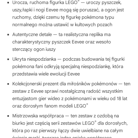
®
Urocza, ruchoma figurka LEGO
— uroczy pyszczek,
uszy,łapki i nogi Eevee mogą się poruszać, a ogon jest
ruchomy, dzięki czemu tę figurkę pokémona typu
normalnego można ustawić w kultowych pozach
Autentyczne detale — ta realistyczna replika ma
charakterystyczny pyszczek Eevee oraz wesoło
sterczący ogon iuszy
Ukryta niespodzianka — podczas budowania tej figurki
pokémona fani odkryją specjalną niespodziankę, która
przedstawia wiele ewolucji Eevee
Kolekcjonerski prezent dla miłośników pokémonów — ten
zestaw z Eevee sprawi nostalgiczną radość wszystkim
entuzjastom gier wideo z pokémonami w wieku od 18 lat
®
oraz dorosłym fanom modeli LEGO
Mistrzowska współpraca — ten zestaw z ozdobą na
®
biurko jest częścią serii zestawów LEGO
dla dorosłych,
która po raz pierwszy łączy dwie uwielbiane na całym
świecie marki, tworząc jedną epicką współpracę