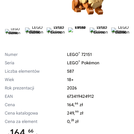
®
Numer
LEGO
72151
®
Seria
LEGO
Pokémon
Liczba elementów
587
Wiek
18+
Rok prezentacji
2026
EAN
673419424912
66
Cena
164,
zł
99
Cena katalogowa
249,
zł
28
Cena za element
0,
zł
164,
66