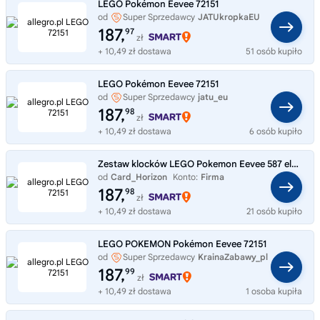
LEGO Pokémon Eevee 72151
od
Super Sprzedawcy
JATUkropkaEU
187,
97
zł
+ 10,49 zł dostawa
51 osób kupiło
LEGO Pokémon Eevee 72151
od
Super Sprzedawcy
jatu_eu
187,
98
zł
+ 10,49 zł dostawa
6 osób kupiło
Zestaw klocków LEGO Pokemon Eevee 587 elementów 72151
od
Card_Horizon
Konto:
Firma
187,
98
zł
+ 10,49 zł dostawa
21 osób kupiło
LEGO POKEMON Pokémon Eevee 72151
od
Super Sprzedawcy
KrainaZabawy_pl
187,
99
zł
+ 10,49 zł dostawa
1 osoba kupiła