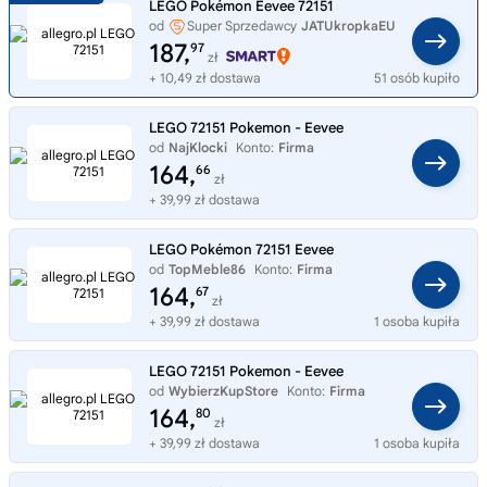
LEGO Pokémon Eevee 72151
od
Super Sprzedawcy
JATUkropkaEU
187,
97
zł
+ 10,49 zł dostawa
51 osób kupiło
LEGO 72151 Pokemon - Eevee
od
NajKlocki
Konto:
Firma
164,
66
zł
+ 39,99 zł dostawa
LEGO Pokémon 72151 Eevee
od
TopMeble86
Konto:
Firma
164,
67
zł
+ 39,99 zł dostawa
1 osoba kupiła
LEGO 72151 Pokemon - Eevee
od
WybierzKupStore
Konto:
Firma
164,
80
zł
+ 39,99 zł dostawa
1 osoba kupiła