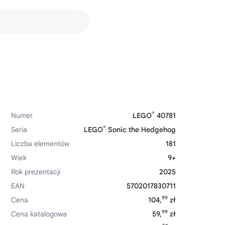
®
Numer
LEGO
40781
®
Seria
LEGO
Sonic the Hedgehog
Liczba elementów
181
Wiek
9+
Rok prezentacji
2025
EAN
5702017830711
99
Cena
104,
zł
99
Cena katalogowa
59,
zł