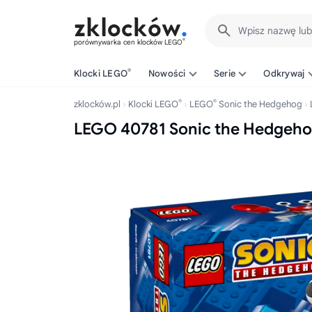
Wpisz nazwę lu
®
porównywarka cen klocków LEGO
®
Klocki LEGO
Nowości
Serie
Odkrywaj
®
®
zklocków.pl
Klocki LEGO
LEGO
Sonic the Hedgehog
LEGO 40781 Sonic the Hedgeho