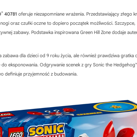
®
O
40781
oferuje niezapomniane wrażenia. Przedstawiający złego k
 nogi oraz czułki oczne to dopiero początek możliwości. Szczypce,
wnej zabawy. Podstawka inspirowana Green Hill Zone dodaje aute
na zabawa dla dzieci od 9 roku życia, ale również prawdziwa gratk
ę do eksponowania. Odgrywanie scenek z gry Sonic the Hedgehog™ t
wo definiuje przyjemność z budowania.