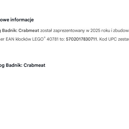
owe informacje
 Badnik: Crabmeat
został zaprezentowany w 2025 roku i zbudowa
®
Numer EAN klocków LEGO
40781 to:
5702017830711
. Kod UPC zest
og Badnik: Crabmeat