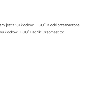
®
ny jest z 181 klocków LEGO
. Klocki przeznaczone
®
awu klocków LEGO
Badnik: Crabmeat to: