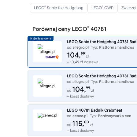
®
®
LEGO
Sonic the Hedgehog
LEGO
GWP
Zwierzę
®
Porównaj ceny LEGO
40781
LEGO Sonic the Hedgehog 40781 Bad
od
allegro.pl
Typ:
Platforma handlowa
104,
99
zł
+ 10,49 zł dostawa
LEGO Sonic the Hedgehog 40781 Bad
od
allegro.pl
Typ:
Platforma handlowa
104,
99
od
zł
+ koszt dostawy
LEGO 40781 Badnik Crabmeat
od
ceneo.pl
Typ:
Porównywarka cen
115,
00
od
zł
+ koszt dostawy