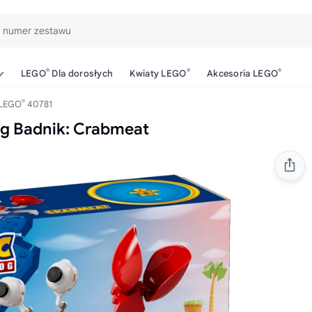
b numer zestawu
®
®
®
LEGO
Dla dorosłych
Kwiaty LEGO
Akcesoria LEGO
®
LEGO
40781
g Badnik: Crabmeat