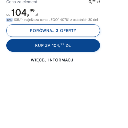
58
Cena za element
0,
zł
104,
99
od
zł
00
®
105,
najniższa cena LEGO
40781 z ostatnich 30 dni
0%
PORÓWNAJ 3 OFERTY
99
KUP ZA 104,
ZŁ
WIĘCEJ INFORMACJI