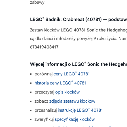
zabawy!
®
LEGO
Badnik: Crabmeat (40781) — podstaw
Zestaw klocków
LEGO 40781 Sonic the Hedgehog
są dla dzieci i młodzieży powyżej 9 roku życia. 
673419408417
.
®
Więcej informacji o LEGO
Sonic the Hedgeh
®
porównaj
ceny LEGO
40781
®
historia ceny LEGO
40781
przeczytaj
opis klocków
zobacz
zdjęcia zestawu klocków
®
przeanalizuj
instrukcję LEGO
40781
zweryfikuj
specyfikację klocków