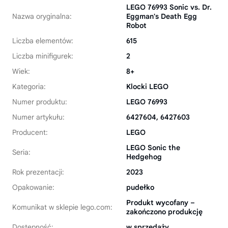
LEGO 76993 Sonic vs. Dr.
Nazwa oryginalna:
Eggman's Death Egg
Robot
Liczba elementów:
615
Liczba minifigurek:
2
Wiek:
8+
Kategoria:
Klocki LEGO
Numer produktu:
LEGO 76993
Numer artykułu:
6427604, 6427603
Producent:
LEGO
LEGO Sonic the
Seria:
Hedgehog
Rok prezentacji:
2023
Opakowanie:
pudełko
Produkt wycofany –
Komunikat w sklepie lego.com:
zakończono produkcję
Dostępność:
w sprzedaży