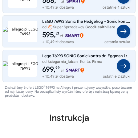
568,
zł
+ 10,49 zł dostawa
ostatnie 4 sztuki
LEGO 76993 Sonic the Hedgehog - Sonic kontra dr. Eggman i robot Death
od
Super Sprzedawcy
GoodHealthCare
595,
21
zł
+ 10,49 zł dostawa
ostatnia sztuka
Lego 76993 SONIC Sonic kontra dr. Eggman i robot Death Egg
od
ksiegarnia_luban
Konto:
Firma
699,
99
zł
+ 10,49 zł dostawa
ostatnie 2 sztuki
®
Znaleźliśmy 6 ofert LEGO
76993 na Allegro i prezentujemy wszystkie, posortowane
od najniższej ceny. Na początku listy wyróżniliśmy ofertę z najniższą łączną ceną
produktu i dostawy.
Instrukcja