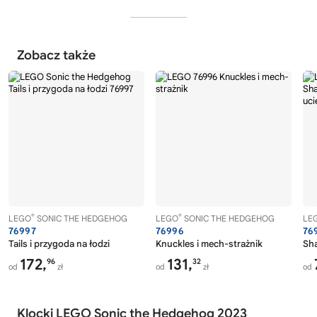
Zobacz także
®
®
LEGO
SONIC THE HEDGEHOG
LEGO
SONIC THE HEDGEHOG
LE
76997
76996
76
Tails i przygoda na łodzi
Knuckles i mech-strażnik
Sh
172,
131,
96
32
od
zł
od
zł
od
Klocki LEGO Sonic the Hedgehog 2023