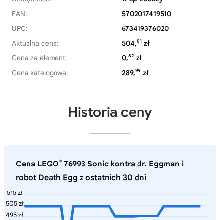
EAN:
5702017419510
UPC:
673419376020
01
Aktualna cena:
504,
zł
82
Cena za element:
0,
zł
99
Cena katalogowa:
289,
zł
Historia ceny
®
Cena LEGO
76993 Sonic kontra dr. Eggman i
robot Death Egg z ostatnich 30 dni
515 zł
505 zł
495 zł