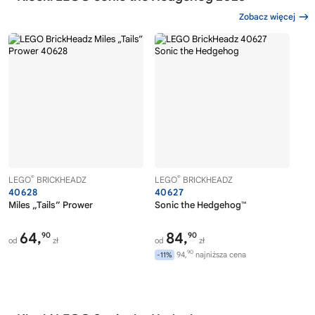
Zobacz więcej
®
®
LEGO
BRICKHEADZ
LEGO
BRICKHEADZ
40628
40627
Miles „Tails” Prower
Sonic the Hedgehog™
64,
84,
90
90
od
zł
od
zł
90
94,
najniższa cena
-11%