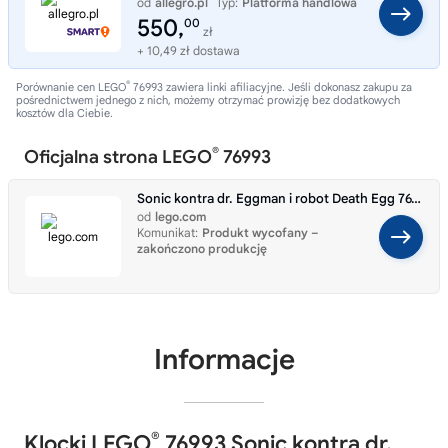
od
allegro.pl
Typ:
Platforma handlowa
550,
00
zł
+ 10,49 zł dostawa
®
Porównanie cen LEGO
76993 zawiera linki afiliacyjne. Jeśli dokonasz zakupu za
pośrednictwem jednego z nich, możemy otrzymać prowizję bez dodatkowych
kosztów dla Ciebie.
®
Oficjalna strona LEGO
76993
Sonic kontra dr. Eggman i robot Death Egg 76993
od
lego.com
Komunikat:
Produkt wycofany –
zakończono produkcję
Informacje
®
Klocki LEGO
76993 Sonic kontra dr.