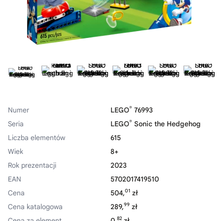
®
Numer
LEGO
76993
®
Seria
LEGO
Sonic the Hedgehog
Liczba elementów
615
Wiek
8+
Rok prezentacji
2023
EAN
5702017419510
01
Cena
504,
zł
99
Cena katalogowa
289,
zł
82
Cena za element
0,
zł