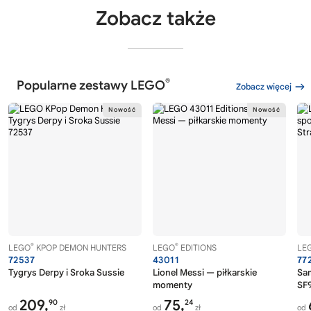
Zobacz także
®
Popularne zestawy LEGO
Zobacz więcej
®
®
LEGO
KPOP DEMON HUNTERS
LEGO
EDITIONS
LE
72537
43011
77
Tygrys Derpy i Sroka Sussie
Lionel Messi — piłkarskie
Sa
momenty
SF9
209,
75,
90
24
od
zł
od
zł
od