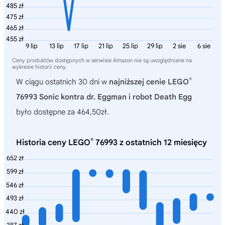
485 zł
475 zł
465 zł
455 zł
9 lip
13 lip
17 lip
21 lip
25 lip
29 lip
2 sie
6 sie
Ceny produktów dostępnych w serwisie Amazon nie są uwzględniane na
wykresie historii ceny.
®
W ciągu ostatnich 30 dni w
najniższej cenie LEGO
76993 Sonic kontra dr. Eggman i robot Death Egg
było dostępne za 464,50zł.
®
Historia ceny LEGO
76993 z ostatnich 12 miesięcy
652 zł
599 zł
546 zł
493 zł
440 zł