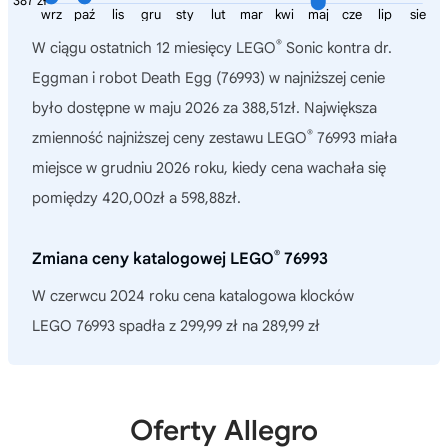
387 zł
wrz
paź
lis
gru
sty
lut
mar
kwi
maj
cze
lip
sie
®
W ciągu ostatnich 12 miesięcy
LEGO
Sonic kontra dr.
Eggman i robot Death Egg (76993)
w najniższej cenie
było dostępne w maju 2026 za 388,51zł. Największa
®
zmienność najniższej ceny zestawu LEGO
76993 miała
miejsce w grudniu 2026 roku, kiedy cena wachała się
pomiędzy 420,00zł a 598,88zł.
®
Zmiana ceny katalogowej LEGO
76993
W czerwcu 2024 roku cena katalogowa klocków
LEGO 76993 spadła z 299,99 zł na 289,99 zł
Oferty Allegro