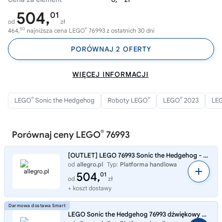
504,
01
od
zł
50
®
464,
najniższa cena LEGO
76993 z ostatnich 30 dni
PORÓWNAJ 2 OFERTY
WIĘCEJ INFORMACJI
®
®
®
LEGO
Sonic the Hedgehog
Roboty LEGO
LEGO
2023
LE
®
Porównaj ceny LEGO
76993
[OUTLET] LEGO 76993 Sonic the Hedgehog - Sonic kontra dr. Eggman - OPIS/ZDJ
od
allegro.pl
Typ:
Platforma handlowa
504,
01
od
zł
+ koszt dostawy
LEGO Sonic the Hedgehog 76993 dźwiękowy vs. Robot Jajo Śmierci Dr. Eggman