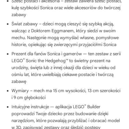
Sześć postaci i akcesoria – zestaw zawiera sześć postaci,
kulę szybkości Sonica oraz wiele akcesoriów do twórczej
zabawy
Świat zabawy – dzieci mogą cieszyć się szybką akcją,
walcząc z Doktorem Eggmanem, który siedzi w swoim
mechu. Następnie mogą wymyślać własne, pomysłowe
historie, opiekując się zwierzęcymi przyjaciółmi Sonica
Prezent dla fanów Sonica i gamerów — ten zestaw z serii
®
LEGO
Sonic the Hedgehog™ to świetny prezent na
urodziny, święta lub z innej okazji dla dzieci w wieku od
ośmiu lat, które uwielbiają ciekawe postacie i twórczą
zabawę
Wymiary – mech ma 15 cm wysokości, 13 cm szerokości
i 9 cm głębokości
®
Intuicyjne instrukcje — aplikacja LEGO
Builder
poprowadzi Twoje dziecko przez budowanie dzięki
narzędziom, które pozwalają przybliżać i obracać model
w 3D, zapisywać zestawy oraz śledzić postępy