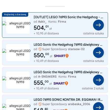
[OUTLET] LEGO 76993 Sonic the Hedgehog - Sonic kontra dr. Eggman - OPIS/ZDJ
od
Askir_
Konto:
Firma
504,
01
zł
+ 10,95 zł dostawa
ostatnia sztuka
LEGO Sonic the Hedgehog 76993 dźwiękowy vs. Robot Jajo Śmierci Dr. Eggman
od
Super Sprzedawcy
stansow-02
550,
00
zł
+ 10,49 zł dostawa
ostatnia sztuka
LEGO Sonic the Hedgehog 76993 dźwiękowy vs. Robot Jajo Śmierci Dr. Eggman
od
A-SNEAKERS
Konto:
Firma
555,
00
zł
+ 10,49 zł dostawa
ostatnie 2 sztuki
LEGO 76993 SONIC KONTRA DR. EGGMAN I ROBOT DEATH
od
Super Sprzedawcy
arabeska_2006
80