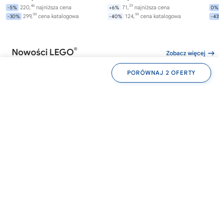
46
29
220,
najniższa cena
71,
najniższa cena
-5%
+6%
0%
99
99
299,
cena katalogowa
124,
cena katalogowa
-30%
-40%
-4
®
Nowości LEGO
Zobacz więcej
PORÓWNAJ 2 OFERTY
®
®
LEGO
WEDNESDAY
LEGO
WEDNESDAY
LE
76788
76787
76
Akademia Nevermore
Plecak Wednesday
Av
Wi
282,
169,
00
99
od
zł
od
zł
od
99
99
299,
najniższa cena
169,
najniższa cena
-6%
0%
0%