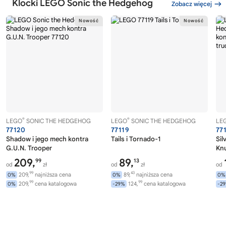
Klocki LEGO Sonic the Hedgehog
Zobacz więcej
®
®
LEGO
SONIC THE HEDGEHOG
LEGO
SONIC THE HEDGEHOG
LE
77120
77119
77
Shadow i jego mech kontra
Tails i Tornado-1
Sil
G.U.N. Trooper
Knu
209,
89,
99
13
od
zł
od
zł
od
99
43
209,
najniższa cena
89,
najniższa cena
0%
0%
0%
99
99
209,
cena katalogowa
124,
cena katalogowa
0%
-29%
-2