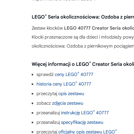
®
LEGO
Seria okolicznościowa: Ozdoba z pie
Zestaw klocków
LEGO 40777 Creator Seria okoli
Klocki przeznaczone są dla dzieci i młodzieży po
okolicznościowa: Ozdoba z piernikowym pociągiem
®
Więcej informacji o LEGO
Creator Seria oko
®
sprawdź
ceny LEGO
40777
®
historia ceny LEGO
40777
przeczytaj
opis zestawu
zobacz
zdjęcia zestawu
®
przeanalizuj
instrukcję LEGO
40777
przeanalizuj
specyfikację zestawu
®
przeczytaj
oficjalny opis zestawu LEGO