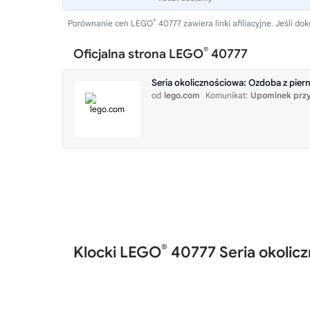
®
Porównanie cen LEGO
40777 zawiera linki afiliacyjne. Jeśli
®
Oficjalna strona LEGO
40777
Seria okolicznościowa: Ozdoba z pie
od
lego.com
Komunikat:
Upominek przy
®
Klocki LEGO
40777 Seria okolic