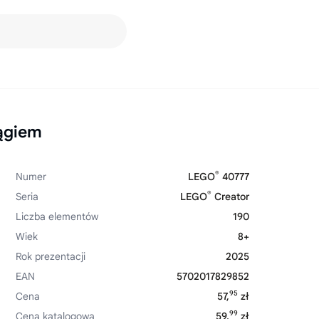
iągiem
®
Numer
LEGO
40777
®
Seria
LEGO
Creator
Liczba elementów
190
Wiek
8+
Rok prezentacji
2025
EAN
5702017829852
95
Cena
57,
zł
99
Cena katalogowa
59,
zł