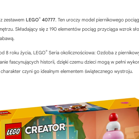
®
ę z zestawem
LEGO
40777
. Ten uroczy model piernikowego pociągu
trzu. Składający się z 190 elementów pociąg przyciąga wzrok słod
zabawą.
®
od 8 roku życia,
LEGO
Seria okolicznościowa: Ozdoba z pierniko
ie fascynujących historii, dzięki czemu dzieci mogą w pełni wyko
 charakter czyni go idealnym elementem świątecznego wystroju.