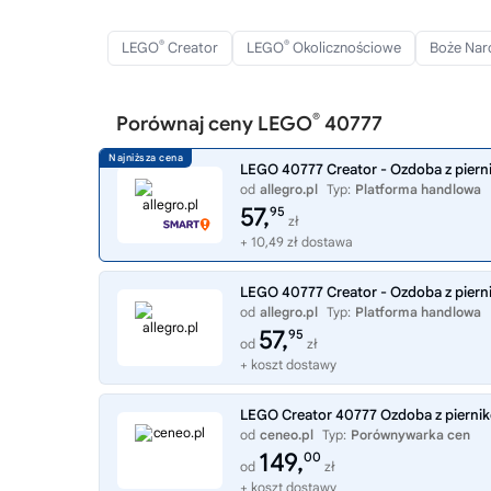
®
®
LEGO
Creator
LEGO
Okolicznościowe
Boże Nar
®
Porównaj ceny LEGO
40777
LEGO 40777 Creator - Ozdoba z pier
od
allegro.pl
Typ:
Platforma handlowa
57,
95
zł
+ 10,49 zł dostawa
LEGO 40777 Creator - Ozdoba z pier
od
allegro.pl
Typ:
Platforma handlowa
57,
95
od
zł
+ koszt dostawy
LEGO Creator 40777 Ozdoba z pierni
od
ceneo.pl
Typ:
Porównywarka cen
149,
00
od
zł
+ koszt dostawy