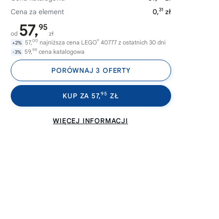
31
Cena za element
0,
zł
57,
95
od
zł
00
®
57,
najniższa cena LEGO
40777 z ostatnich 30 dni
+2%
99
59,
cena katalogowa
-3%
PORÓWNAJ 3 OFERTY
95
KUP ZA 57,
ZŁ
WIĘCEJ INFORMACJI