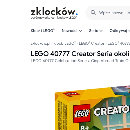
Wpisz nazwę lu
®
porównywarka cen klocków LEGO
®
Klocki LEGO
Nowości
Serie
Odkrywaj
®
®
®
zklocków.pl
Klocki LEGO
LEGO
Creator
LEGO
4077
LEGO 40777 Creator Seria okol
LEGO 40777 Celebration Series: Gingerbread Train 