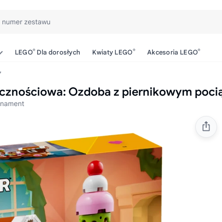
b numer zestawu
®
®
®
LEGO
Dla dorosłych
Kwiaty LEGO
Akcesoria LEGO
7
icznościowa: Ozdoba z piernikowym poc
Ornament