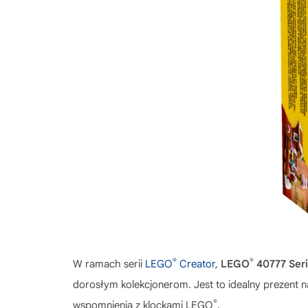
®
®
W ramach serii
LEGO
Creator
,
LEGO
40777 Seri
dorosłym kolekcjonerom. Jest to idealny prezent na
®
wspomnienia z klockami LEGO
.