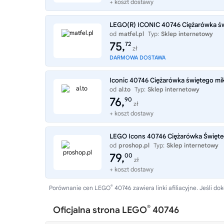
+ koszt dostawy
LEGO(R) ICONIC 40746 Ciężarówka św
od
matfel.pl
Typ:
Sklep internetowy
75,
72
zł
DARMOWA DOSTAWA
Iconic 40746 Ciężarówka świętego mi
od
al.to
Typ:
Sklep internetowy
76,
90
zł
+ koszt dostawy
LEGO Icons 40746 Ciężarówka Święte
od
proshop.pl
Typ:
Sklep internetowy
79,
00
zł
+ koszt dostawy
®
Porównanie cen LEGO
40746 zawiera linki afiliacyjne. Jeśli
®
Oficjalna strona LEGO
40746