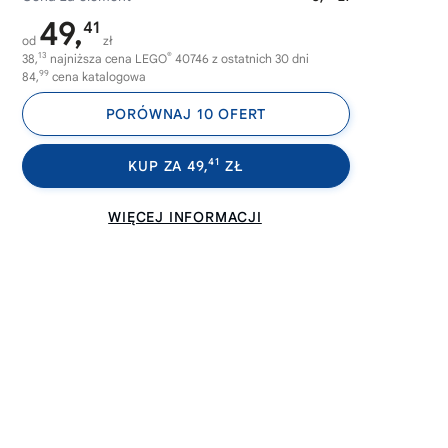
49,
41
od
zł
13
®
38,
najniższa cena LEGO
40746 z ostatnich 30 dni
99
84,
cena katalogowa
PORÓWNAJ 10 OFERT
41
KUP ZA 49,
ZŁ
WIĘCEJ INFORMACJI