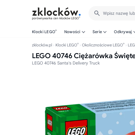
Wpisz nazwę lu
®
porównywarka cen klocków LEGO
®
Klocki LEGO
Nowości
Serie
Odkrywaj
®
®
zklocków.pl
Klocki LEGO
Okolicznościowe LEGO
LE
LEGO 40746 Ciężarówka Święte
LEGO 40746 Santa's Delivery Truck