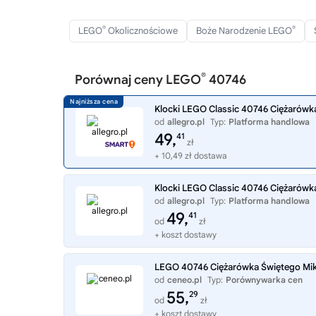
®
®
LEGO
Okolicznościowe
Boże Narodzenie LEGO
®
Porównaj ceny LEGO
40746
Klocki LEGO Classic 40746 Ciężarówk
od
allegro.pl
Typ:
Platforma handlowa
49,
41
zł
+ 10,49 zł dostawa
Klocki LEGO Classic 40746 Ciężarówk
od
allegro.pl
Typ:
Platforma handlowa
49,
41
od
zł
+ koszt dostawy
LEGO 40746 Ciężarówka Świętego Mik
od
ceneo.pl
Typ:
Porównywarka cen
55,
29
od
zł
+ koszt dostawy