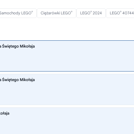
®
®
®
®
Samochody LEGO
Ciężarówki LEGO
LEGO
2024
LEGO
40744
a Świętego Mikołaja
a Świętego Mikołaja
ołaja