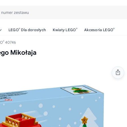
b numer zestawu
®
®
®
LEGO
Dla dorosłych
Kwiaty LEGO
Akcesoria LEGO
®
GO
40746
go Mikołaja