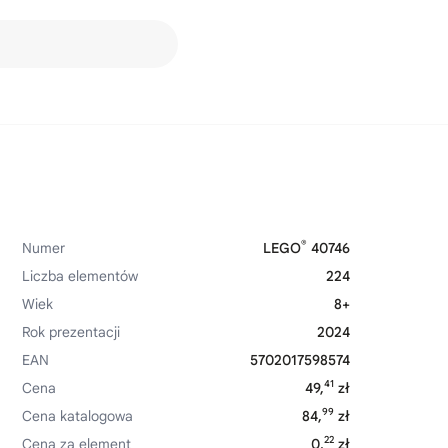
®
Numer
LEGO
40746
Liczba elementów
224
Wiek
8+
Rok prezentacji
2024
EAN
5702017598574
41
Cena
49,
zł
99
Cena katalogowa
84,
zł
22
Cena za element
0,
zł