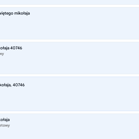
iętego mikołaja
ołaja 40746
owy
kołaja, 40746
ołaja
netowy