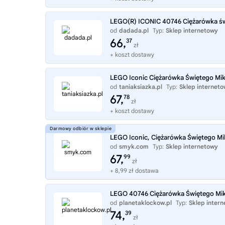
LEGO(R) ICONIC 40746 Ciężarówka św
od
dadada.pl
Typ:
Sklep internetowy
66,
37
zł
+ koszt dostawy
LEGO Iconic Ciężarówka Świętego Mik
od
taniaksiazka.pl
Typ:
Sklep internet
67,
78
zł
+ koszt dostawy
LEGO Iconic, Ciężarówka Świętego Mi
od
smyk.com
Typ:
Sklep internetowy
67,
99
zł
+ 8,99 zł dostawa
LEGO 40746 Ciężarówka Świętego Mik
od
planetaklockow.pl
Typ:
Sklep inter
74,
39
zł