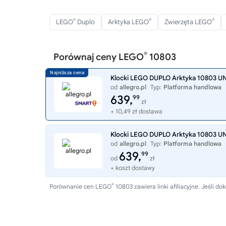
®
®
®
LEGO
Duplo
Arktyka LEGO
Zwierzęta LEGO
®
Porównaj ceny LEGO
10803
Klocki LEGO DUPLO Arktyka 10803 U
od
allegro.pl
Typ:
Platforma handlowa
639,
99
zł
+ 10,49 zł dostawa
Klocki LEGO DUPLO Arktyka 10803 U
od
allegro.pl
Typ:
Platforma handlowa
639,
99
od
zł
+ koszt dostawy
®
Porównanie cen LEGO
10803 zawiera linki afiliacyjne. Jeśli