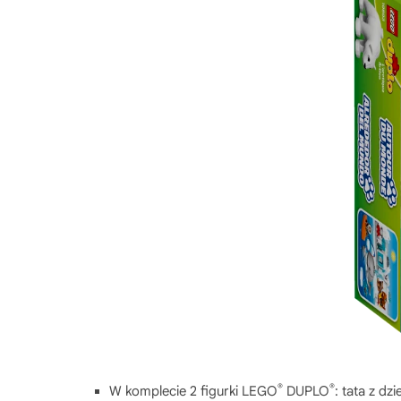
®
®
W komplecie 2 figurki LEGO
DUPLO
: tata z dz