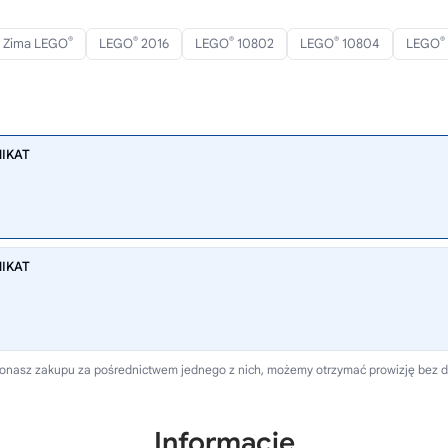
®
®
®
®
®
Zima LEGO
LEGO
2016
LEGO
10802
LEGO
10804
LEGO
NIKAT
NIKAT
 dokonasz zakupu za pośrednictwem jednego z nich, możemy otrzymać prowizję bez 
Informacje