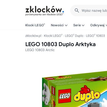
Wpisz nazwę lu
®
porównywarka cen klocków LEGO
®
Klocki LEGO
Nowości
Serie
Odkrywaj
®
®
®
zklocków.pl
Klocki LEGO
LEGO
Duplo
LEGO
10803
LEGO 10803 Duplo Arktyka
LEGO 10803 Arctic