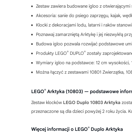
Zestaw zawiera budowane igloo z otwierającymi s
Akcesoria: sanie do psiego zaprzęgu, kajak, wędk
Klocki z dekoracjami lodu, latarni i raków stanow
Poznawaj zamarzniętą Arktykę i jej niezwykłą prz
Budowa igloo pozwala rozwijać podstawowe umiej
®
®
Produkty LEGO
DUPLO
zostały zaprojektowane
Wymiary igloo na podstawce: 12 cm wysokości, 1
Można łączyć z zestawami 10801 Zwierzątka, 10
®
LEGO
Arktyka (10803) — podstawowe infor
Zestaw klocków
LEGO Duplo 10803 Arktyka
zosta
przeznaczone są dla dzieci powyżej 2 roku życia
®
Więcej informacji o LEGO
Duplo Arktyka