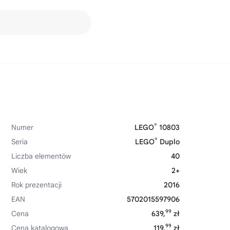
®
Numer
LEGO
10803
®
Seria
LEGO
Duplo
Liczba elementów
40
Wiek
2+
Rok prezentacji
2016
EAN
5702015597906
99
Cena
639,
zł
99
Cena katalogowa
119,
zł