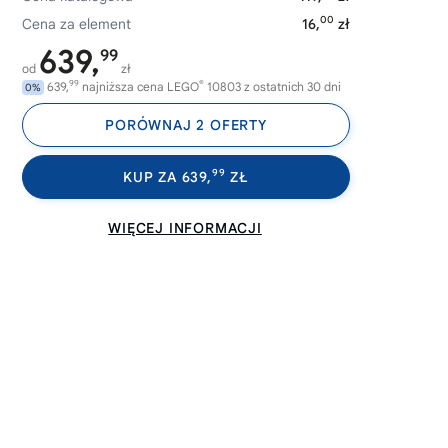
00
Cena za element
16,
zł
639,
99
od
zł
99
®
639,
najniższa cena LEGO
10803 z ostatnich 30 dni
0%
PORÓWNAJ 2 OFERTY
99
KUP ZA 639,
ZŁ
WIĘCEJ INFORMACJI