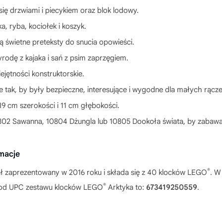
ię drzwiami i piecykiem oraz blok lodowy.
a, ryba, kociołek i koszyk.
ią świetne preteksty do snucia opowieści.
yrodę z kajaka i sań z psim zaprzęgiem.
ętności konstruktorskie.
 tak, by były bezpieczne, interesujące i wygodne dla małych rącze
9 cm szerokości i 11 cm głębokości.
802 Sawanna, 10804 Dżungla lub 10805 Dookoła świata, by zabawa 
macje
®
ł zaprezentowany w 2016 roku i składa się z 40 klocków LEGO
. W
®
. Kod UPC zestawu klocków LEGO
Arktyka to:
673419250559
.