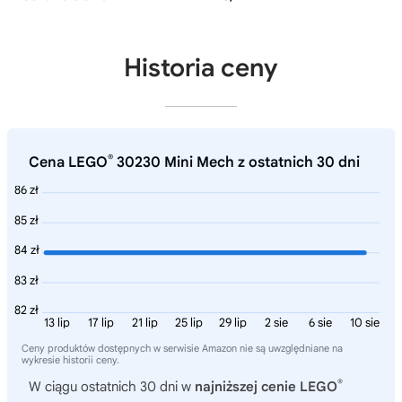
Historia ceny
®
Cena LEGO
30230 Mini Mech z ostatnich 30 dni
86 zł
85 zł
84 zł
83 zł
82 zł
13 lip
17 lip
21 lip
25 lip
29 lip
2 sie
6 sie
10 sie
Ceny produktów dostępnych w serwisie Amazon nie są uwzględniane na
wykresie historii ceny.
®
W ciągu ostatnich 30 dni w
najniższej cenie LEGO