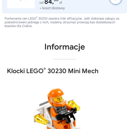
84,
00
od
zł
+ koszt dostawy
®
Porównanie cen LEGO
30230 zawiera linki afiliacyjne. Jeśli dokonasz zakupu za
pośrednictwem jednego z nich, możemy otrzymać prowizję bez dodatkowych
kosztów dla Ciebie.
Informacje
®
Klocki LEGO
30230 Mini Mech