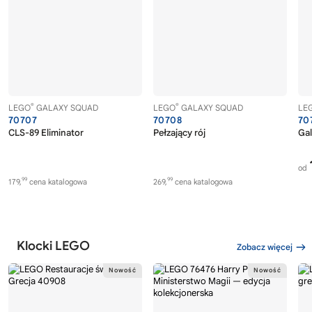
®
®
LEGO
GALAXY SQUAD
LEGO
GALAXY SQUAD
LE
70707
70708
70
CLS-89 Eliminator
Pełzający rój
Gal
od
99
99
179,
cena katalogowa
269,
cena katalogowa
Klocki LEGO
Zobacz więcej