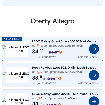
Oferty Allegro
LEGO Galaxy Quest Space 30230 Mini Mech saszetka klocki minifigurka
od
Super Sprzedawcy
LegoSchleich
84,
00
zł
+ 10,49 zł dostawa
ostatnie 4 sztuki
Nowy Polybag Lego 30230 Mini Mech Space Galaxy squad MISB 2013
od
Super Sprzedawcy
KLOCKOPOL
88,
85
zł
+ 10,49 zł dostawa
ostatnie 4 sztuki
LEGO Galaxy Squad 30230 - Mini Mech - POLYBAG UNIKAT 2013
od
Super Sprzedawcy
FunCrate
88,
88
zł