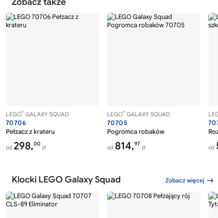
Zobacz także
®
®
LEGO
GALAXY SQUAD
LEGO
GALAXY SQUAD
LE
70706
70705
70
Pełzacz z krateru
Pogromca robaków
Ro
298,
814,
00
97
od
zł
od
zł
od
Klocki LEGO Galaxy Squad
Zobacz więcej