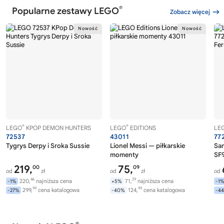
®
Popularne zestawy LEGO
Zobacz więcej
®
®
LEGO
KPOP DEMON HUNTERS
LEGO
EDITIONS
LE
72537
43011
77
Tygrys Derpy i Sroka Sussie
Lionel Messi — piłkarskie
Sa
momenty
SF9
219,
75,
00
09
od
zł
od
zł
od
46
29
220,
najniższa cena
71,
najniższa cena
-1%
+5%
-1
99
99
299,
cena katalogowa
124,
cena katalogowa
-27%
-40%
-4