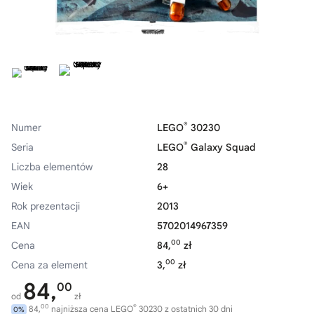
®
Numer
LEGO
30230
®
Seria
LEGO
Galaxy Squad
Liczba elementów
28
Wiek
6+
Rok prezentacji
2013
EAN
5702014967359
00
Cena
84,
zł
00
Cena za element
3,
zł
84,
00
od
zł
00
®
84,
najniższa cena LEGO
30230 z ostatnich 30 dni
0%