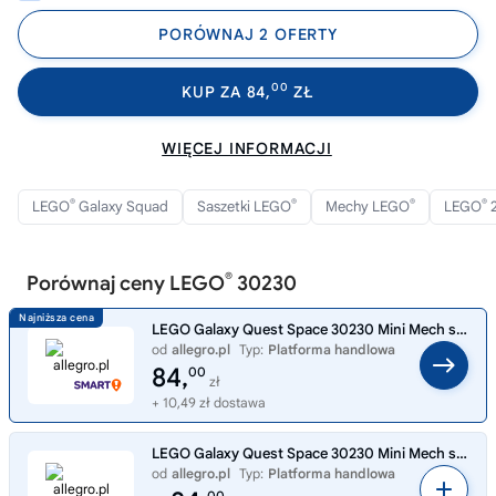
PORÓWNAJ 2 OFERTY
00
KUP ZA 84,
ZŁ
WIĘCEJ INFORMACJI
®
®
®
®
LEGO
Galaxy Squad
Saszetki LEGO
Mechy LEGO
LEGO
2
®
Porównaj ceny LEGO
30230
LEGO Galaxy Quest Space 30230 Mini Mech saszetka klocki minifigurka
od
allegro.pl
Typ:
Platforma handlowa
84,
00
zł
+ 10,49 zł dostawa
LEGO Galaxy Quest Space 30230 Mini Mech saszetka klocki minifigurka
od
allegro.pl
Typ:
Platforma handlowa