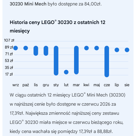
30230 Mini Mech
było dostępne za 84,00zł.
®
Historia ceny LEGO
30230 z ostatnich 12
miesięcy
107 zł
89 zł
71 zł
53 zł
35 zł
17 zł
wrz
paź
lis
gru
sty
lut
mar
kwi
maj
cze
lip
sie
®
W ciągu ostatnich 12 miesięcy
LEGO
Mini Mech (30230)
w najniższej cenie było dostępne w czerwcu 2026 za
17,39zł. Największa zmienność najniższej ceny zestawu
®
LEGO
30230 miała miejsce w czerwcu bieżącego roku,
kiedy cena wachała się pomiędzy 17,39zł a 88,88zł.