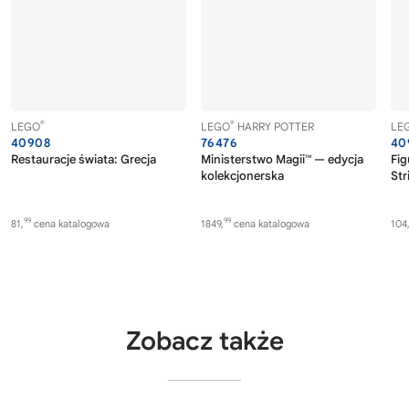
®
®
LEGO
LEGO
HARRY POTTER
LE
40908
76476
40
Restauracje świata: Grecja
Ministerstwo Magii™ — edycja
Fig
kolekcjonerska
Str
99
99
81,
cena katalogowa
1849,
cena katalogowa
104
Zobacz także