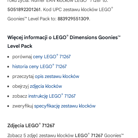
roku życia. Numer EAN klocków LEGO
71267 to:
®
5051892201261
. Kod UPC zestawu klocków LEGO
Goonies™ Level Pack to:
883929551309
.
®
Więcej informacji o LEGO
Dimensions Goonies™
Level Pack
®
porównaj
ceny LEGO
71267
®
historia ceny LEGO
71267
przeczytaj
opis zestawu klocków
obejrzyj
zdjęcia klocków
®
zobacz
instrukcję LEGO
71267
zweryfikuj
specyfikację zestawu klocków
®
Zdjęcia LEGO
71267
®
Zobacz 5 zdjęć zestawu klocków
LEGO
71267
Goonies™