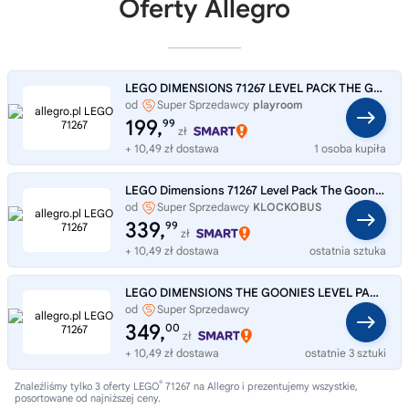
Oferty Allegro
LEGO DIMENSIONS 71267 LEVEL PACK THE GOONIES SLOTH PIRATE SHIP SKELETON
od
Super Sprzedawcy
playroom
199,
99
zł
+ 10,49 zł dostawa
1 osoba kupiła
LEGO Dimensions 71267 Level Pack The Goonies
od
Super Sprzedawcy
KLOCKOBUS
339,
99
zł
+ 10,49 zł dostawa
ostatnia sztuka
LEGO DIMENSIONS THE GOONIES LEVEL PACK 71267
od
Super Sprzedawcy
ONES_SWIATKONSOL
349,
00
zł
+ 10,49 zł dostawa
ostatnie 3 sztuki
®
Znaleźliśmy tylko 3 oferty LEGO
71267 na Allegro i prezentujemy wszystkie,
posortowane od najniższej ceny.