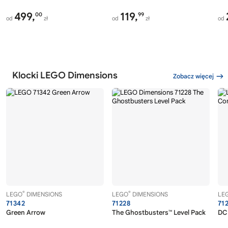
499,
119,
00
99
od
zł
od
zł
od
Klocki LEGO Dimensions
Zobacz więcej
®
®
LEGO
DIMENSIONS
LEGO
DIMENSIONS
LE
71342
71228
71
Green Arrow
The Ghostbusters™ Level Pack
DC