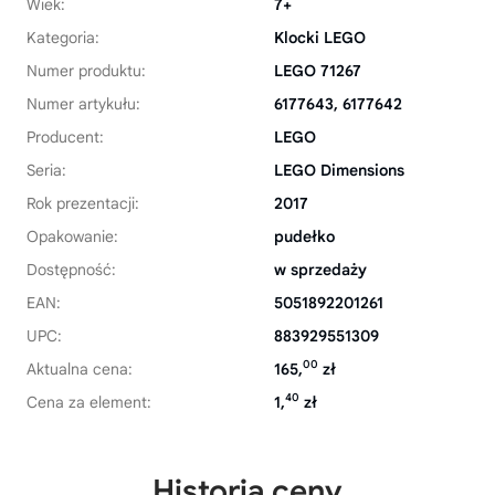
Wiek:
7+
Kategoria:
Klocki LEGO
Numer produktu:
LEGO 71267
Numer artykułu:
6177643, 6177642
Producent:
LEGO
Seria:
LEGO Dimensions
Rok prezentacji:
2017
Opakowanie:
pudełko
Dostępność:
w sprzedaży
EAN:
5051892201261
UPC:
883929551309
00
Aktualna cena:
165,
zł
40
Cena za element:
1,
zł
Historia ceny