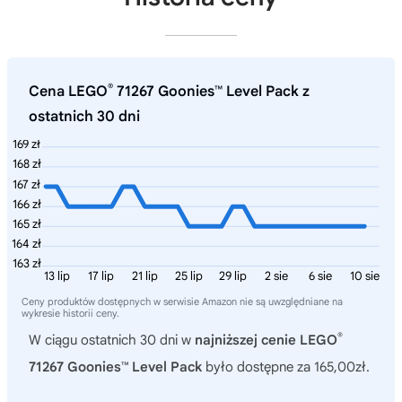
®
Cena LEGO
71267 Goonies™ Level Pack z
ostatnich 30 dni
169 zł
168 zł
167 zł
166 zł
165 zł
164 zł
163 zł
13 lip
17 lip
21 lip
25 lip
29 lip
2 sie
6 sie
10 sie
Ceny produktów dostępnych w serwisie Amazon nie są uwzględniane na
wykresie historii ceny.
®
W ciągu ostatnich 30 dni w
najniższej cenie LEGO
71267 Goonies™ Level Pack
było dostępne za 165,00zł.