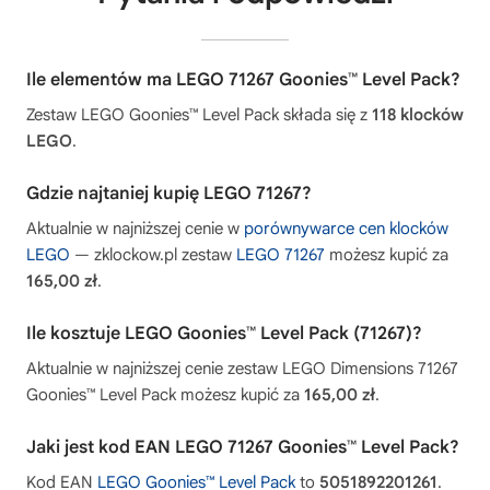
Ile elementów ma LEGO 71267 Goonies™ Level Pack?
Zestaw LEGO Goonies™ Level Pack składa się z
118 klocków
LEGO
.
Gdzie najtaniej kupię LEGO 71267?
Aktualnie w najniższej cenie w
porównywarce cen klocków
LEGO
— zklockow.pl zestaw
LEGO 71267
możesz kupić za
165,00 zł
.
Ile kosztuje LEGO Goonies™ Level Pack (71267)?
Aktualnie w najniższej cenie zestaw LEGO Dimensions 71267
Goonies™ Level Pack możesz kupić za
165,00 zł
.
Jaki jest kod EAN LEGO 71267 Goonies™ Level Pack?
Kod EAN
LEGO Goonies™ Level Pack
to
5051892201261
.