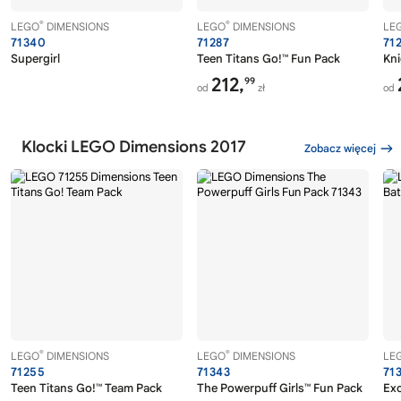
®
®
LEGO
DIMENSIONS
LEGO
DIMENSIONS
LE
71340
71287
71
Supergirl
Teen Titans Go!™ Fun Pack
Kni
212,
99
od
zł
od
Klocki LEGO Dimensions 2017
Zobacz więcej
®
®
LEGO
DIMENSIONS
LEGO
DIMENSIONS
LE
71255
71343
71
Teen Titans Go!™ Team Pack
The Powerpuff Girls™ Fun Pack
Exc