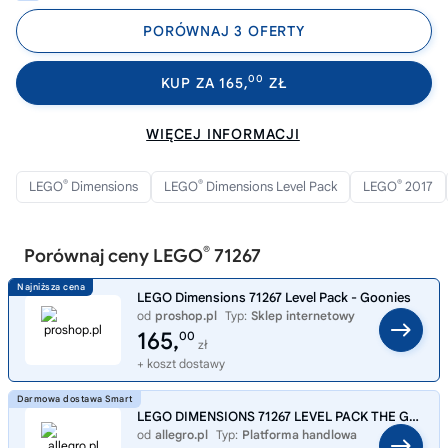
PORÓWNAJ 3 OFERTY
00
KUP ZA 165,
ZŁ
WIĘCEJ INFORMACJI
®
®
®
LEGO
Dimensions
LEGO
Dimensions Level Pack
LEGO
2017
®
Porównaj ceny LEGO
71267
LEGO Dimensions 71267 Level Pack - Goonies
od
proshop.pl
Typ:
Sklep internetowy
165,
00
zł
+ koszt dostawy
LEGO DIMENSIONS 71267 LEVEL PACK THE GOONIES SLOTH PIRATE SHIP SKELETON
od
allegro.pl
Typ:
Platforma handlowa