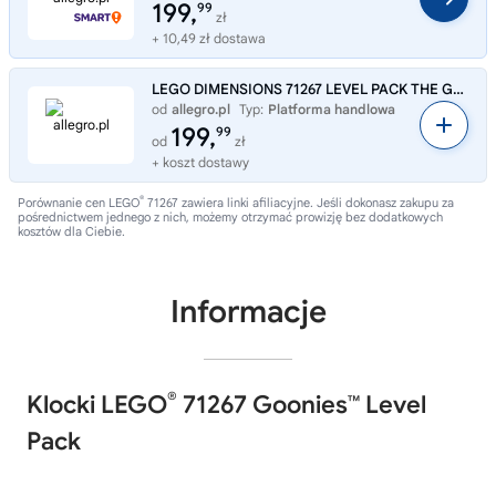
199,
99
zł
+ 10,49 zł dostawa
LEGO DIMENSIONS 71267 LEVEL PACK THE GOONIES SLOTH PIRATE SHIP SKELETON
od
allegro.pl
Typ:
Platforma handlowa
199,
99
od
zł
+ koszt dostawy
®
Porównanie cen LEGO
71267 zawiera linki afiliacyjne. Jeśli dokonasz zakupu za
pośrednictwem jednego z nich, możemy otrzymać prowizję bez dodatkowych
kosztów dla Ciebie.
Informacje
®
Klocki LEGO
71267 Goonies™ Level
Pack