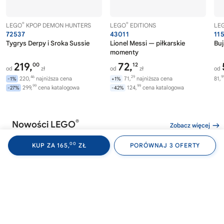
®
®
LEGO
KPOP DEMON HUNTERS
LEGO
EDITIONS
LE
72537
43011
11
Tygrys Derpy i Sroka Sussie
Lionel Messi — piłkarskie
Buj
momenty
219,
72,
00
12
od
zł
od
zł
od
46
29
9
220,
najniższa cena
71,
najniższa cena
81,
-1%
+1%
99
99
299,
cena katalogowa
124,
cena katalogowa
-27%
-42%
®
Nowości LEGO
Zobacz więcej
00
KUP ZA 165,
ZŁ
PORÓWNAJ 3 OFERTY