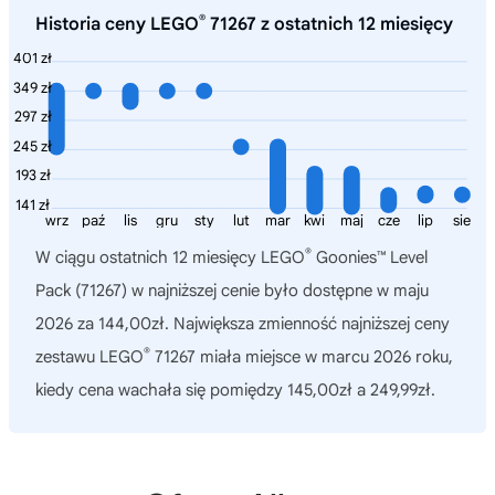
®
Historia ceny LEGO
71267 z ostatnich 12 miesięcy
401 zł
349 zł
297 zł
245 zł
193 zł
141 zł
wrz
paź
lis
gru
sty
lut
mar
kwi
maj
cze
lip
sie
®
W ciągu ostatnich 12 miesięcy
LEGO
Goonies™ Level
Pack (71267)
w najniższej cenie było dostępne w maju
2026 za 144,00zł. Największa zmienność najniższej ceny
®
zestawu LEGO
71267 miała miejsce w marcu 2026 roku,
kiedy cena wachała się pomiędzy 145,00zł a 249,99zł.