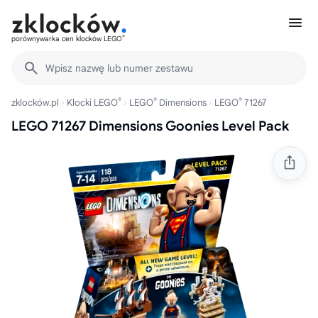
®
porównywarka cen klocków LEGO
Wpisz nazwę lub numer zestawu
®
®
®
zklocków.pl
Klocki LEGO
LEGO
Dimensions
LEGO
71267
LEGO 71267 Dimensions Goonies Level Pack