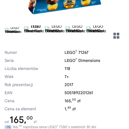
®
Numer
LEGO
71267
®
Seria
LEGO
Dimensions
Liczba elementów
118
Wiek
7+
Rok prezentacji
2017
EAN
5051892201261
00
Cena
165,
zł
40
Cena za element
1,
zł
165,
00
od
zł
00
®
166,
najniższa cena LEGO
71267 z ostatnich 30 dni
-1%