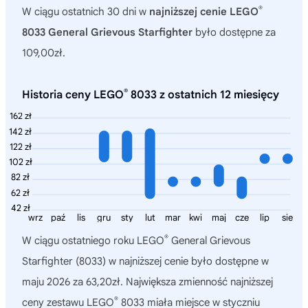
®
W ciągu ostatnich 30 dni w
najniższej cenie LEGO
8033 General Grievous Starfighter
było dostępne za
109,00zł.
®
Historia ceny LEGO
8033 z ostatnich 12 miesięcy
162 zł
142 zł
122 zł
102 zł
82 zł
62 zł
42 zł
wrz
paź
lis
gru
sty
lut
mar
kwi
maj
cze
lip
sie
®
W ciągu ostatniego roku
LEGO
General Grievous
Starfighter (8033)
w najniższej cenie było dostępne w
maju 2026 za 63,20zł. Największa zmienność najniższej
®
ceny zestawu LEGO
8033 miała miejsce w styczniu