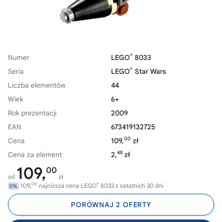
®
Numer
LEGO
8033
®
Seria
LEGO
Star Wars
Liczba elementów
44
Wiek
6+
Rok prezentacji
2009
EAN
673419132725
00
Cena
109,
zł
48
Cena za element
2,
zł
109,
00
od
zł
00
®
109,
najniższa cena LEGO
8033 z ostatnich 30 dni
0%
PORÓWNAJ 2 OFERTY