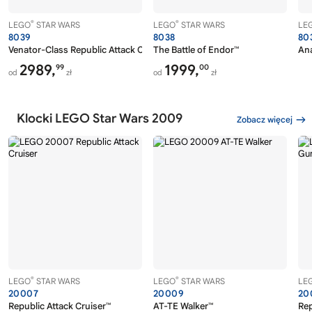
®
®
LEGO
STAR WARS
LEGO
STAR WARS
LE
8039
8038
80
Venator-Class Republic Attack Cruiser™
The Battle of Endor™
Ana
2989,
1999,
99
00
od
zł
od
zł
Klocki LEGO Star Wars 2009
Zobacz więcej
®
®
LEGO
STAR WARS
LEGO
STAR WARS
LE
20007
20009
20
Republic Attack Cruiser™
AT-TE Walker™
Re