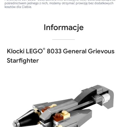
pośrednictwem jednego z nich, możemy otrzymać prowizję bez dodatkowych
kosztów dla Ciebie.
Informacje
®
Klocki LEGO
8033 General Grievous
Starfighter