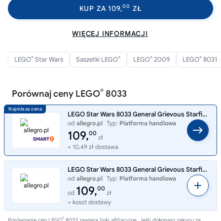
00
KUP ZA 109,
ZŁ
WIĘCEJ INFORMACJI
®
®
®
®
LEGO
Star Wars
Saszetki LEGO
LEGO
2009
LEGO
8031
®
Porównaj ceny LEGO
8033
LEGO Star Wars 8033 General Grievous Starfighter saszetka klocki statek
od
allegro.pl
Typ:
Platforma handlowa
109,
00
zł
+ 10,49 zł dostawa
LEGO Star Wars 8033 General Grievous Starfighter saszetka klocki statek
od
allegro.pl
Typ:
Platforma handlowa
109,
00
od
zł
+ koszt dostawy
®
Porównanie cen LEGO
8033 zawiera linki afiliacyjne. Jeśli dokonasz zakupu za