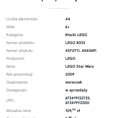
Liczba elementów:
44
Wiek:
6+
Kategoria:
Klocki LEGO
Numer produktu:
LEGO 8033
Numer artykułu:
4570711, 4540691
Producent:
LEGO
Seria:
LEGO Star Wars
Rok prezentacji:
2009
Opakowanie:
woreczek
Dostępność:
w sprzedaży
673419132725,
UPC:
673419112550
00
Aktualna cena:
109,
zł
48