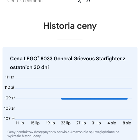
Cena za element:
2,
zł
Historia ceny
®
Cena LEGO
8033 General Grievous Starfighter z
ostatnich 30 dni
111 zł
110 zł
109 zł
108 zł
107 zł
11 lip
15 lip
19 lip
23 lip
27 lip
31 lip
4 sie
8 sie
Ceny produktów dostępnych w serwisie Amazon nie są uwzględniane na
wykresie historii ceny.