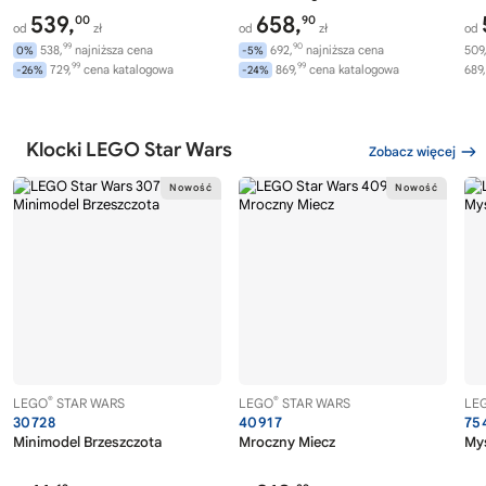
539,
658,
00
90
od
zł
od
zł
od
99
90
538,
najniższa cena
692,
najniższa cena
509
0%
-5%
99
99
729,
cena katalogowa
869,
cena katalogowa
689,
-26%
-24%
Klocki LEGO Star Wars
Zobacz więcej
®
®
LEGO
STAR WARS
LEGO
STAR WARS
LE
30728
40917
75
Minimodel Brzeszczota
Mroczny Miecz
Myś