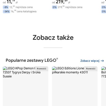
11,
219,
19
89
od
zł
od
zł
od
20
90
12,
najniższa cena
219,
najniższa cena
-8%
0%
0%
99
16,
cena katalogowa
-34%
0%
Zobacz także
®
Popularne zestawy LEGO
Zobacz więcej