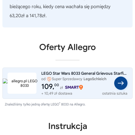
bieżącego roku, kiedy cena wachała się pomiędzy
63,20zł a 141,78zł.
Oferty Allegro
LEGO Star Wars 8033 General Grievous Starfighter saszetka klocki statek
od
Super Sprzedawcy
LegoSchleich
109,
00
zł
+ 10,49 zł dostawa
ostatnia sztuka
®
Znaleźliśmy tylko jedną ofertę LEGO
8033 na Allegro.
Instrukcja