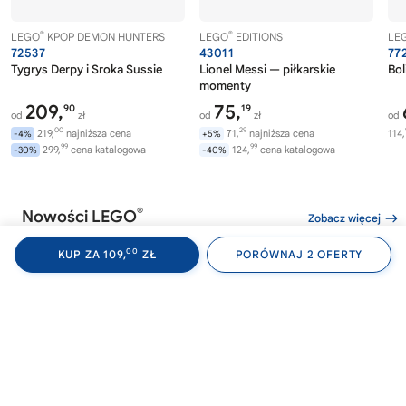
®
®
LEGO
KPOP DEMON HUNTERS
LEGO
EDITIONS
LE
72537
43011
77
Tygrys Derpy i Sroka Sussie
Lionel Messi — piłkarskie
Bol
momenty
209,
75,
90
19
od
zł
od
zł
od
00
29
219,
najniższa cena
71,
najniższa cena
114,
-4%
+5%
99
99
299,
cena katalogowa
124,
cena katalogowa
-30%
-40%
®
Nowości LEGO
Zobacz więcej
00
KUP ZA 109,
ZŁ
PORÓWNAJ 2 OFERTY