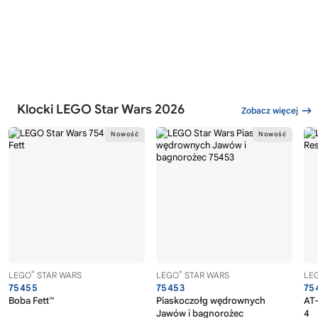
Klocki LEGO Star Wars 2026
Zobacz więcej
®
®
LEGO
STAR WARS
LEGO
STAR WARS
LE
75455
75453
75
Boba Fett™
Piaskoczołg wędrownych
AT-
Jawów i bagnorożec
4