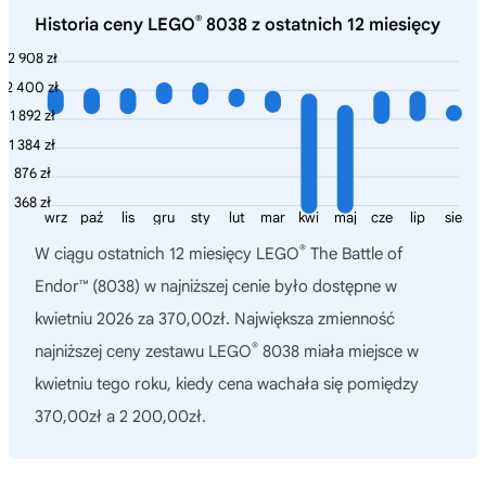
®
Historia ceny LEGO
8038 z ostatnich 12 miesięcy
2 908 zł
2 400 zł
1 892 zł
1 384 zł
876 zł
368 zł
wrz
paź
lis
gru
sty
lut
mar
kwi
maj
cze
lip
sie
®
W ciągu ostatnich 12 miesięcy
LEGO
The Battle of
Endor™ (8038)
w najniższej cenie było dostępne w
kwietniu 2026 za 370,00zł. Największa zmienność
®
najniższej ceny zestawu LEGO
8038 miała miejsce w
kwietniu tego roku, kiedy cena wachała się pomiędzy
370,00zł a 2 200,00zł.