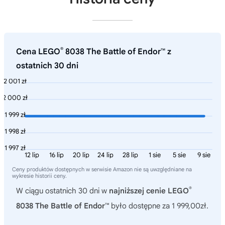
®
Cena LEGO
8038 The Battle of Endor™ z
ostatnich 30 dni
2 001 zł
2 000 zł
1 999 zł
1 998 zł
1 997 zł
12 lip
16 lip
20 lip
24 lip
28 lip
1 sie
5 sie
9 sie
Ceny produktów dostępnych w serwisie Amazon nie są uwzględniane na
wykresie historii ceny.
®
W ciągu ostatnich 30 dni w
najniższej cenie LEGO
8038 The Battle of Endor™
było dostępne za 1 999,00zł.