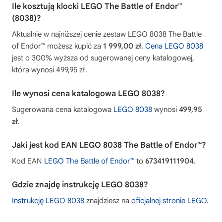
Ile kosztują klocki LEGO The Battle of Endor™
(8038)?
Aktualnie w najniższej cenie zestaw LEGO 8038 The Battle
of Endor™ możesz kupić za
1 999,00 zł
.
Cena LEGO 8038
jest o 300% wyższa od sugerowanej ceny katalogowej,
która wynosi 499,95 zł.
Ile wynosi cena katalogowa LEGO 8038?
Sugerowana cena katalogowa
LEGO 8038
wynosi
499,95
zł
.
Jaki jest kod EAN LEGO 8038 The Battle of Endor™?
Kod EAN
LEGO The Battle of Endor™
to
673419111904
.
Gdzie znajdę instrukcję LEGO 8038?
Instrukcję LEGO 8038
znajdziesz na
oficjalnej stronie LEGO
.