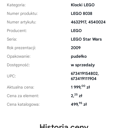
Kategoria:
Klocki LEGO
Numer produktu:
LEGO 8038
Numer artykułu:
4632917, 4540024
Producent:
LEGO
Seria:
LEGO Star Wars
Rok prezentacji:
2009
Opakowanie:
pudełko
Dostępność:
w sprzedaży
673419154802,
UPC:
673419111904
00
Aktualna cena:
1 999,
zł
25
Cena za element:
2,
zł
95
Cena katalogowa:
499,
zł
Historia ceny