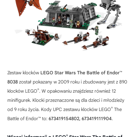
Zestaw klocków
LEGO Star Wars The Battle of Endor™
8038
został pokazany w 2009 roku i zbudowany jest z 890
®
klocków LEGO
. W opakowaniu znajdziesz również 12
minifigurek. Klocki przeznaczone są dla dzieci i młodzieży
®
od 9 roku życia. Kody UPC zestawu klocków LEGO
The
Battle of Endor™ to:
673419154802, 673419111904
.
®