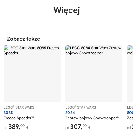
Więcej
Zobacz także
®
®
LEGO
STAR WARS
LEGO
STAR WARS
LE
8085
8084
80
Freeco Speeder™
Zestaw bojowy Snowtrooper™
Zes
389,
307,
00
00
od
zł
od
zł
od