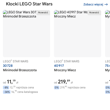
Klocki LEGO Star Wars
Zobacz więcej
®
®
LEGO
STAR WARS
LEGO
STAR WARS
LE
30728
40917
75
Minimodel Brzeszczota
Mroczny Miecz
Myś
11,
219,
19
89
od
zł
od
zł
od
20
90
12,
najniższa cena
219,
najniższa cena
-8%
0%
0%
99
16,
cena katalogowa
-34%
0%