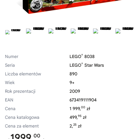
®
Numer
LEGO
8038
®
Seria
LEGO
Star Wars
Liczba elementów
890
Wiek
9+
Rok prezentacji
2009
EAN
673419111904
00
Cena
1 999,
zł
95
Cena katalogowa
499,
zł
25
Cena za element
2,
zł
1999,
00