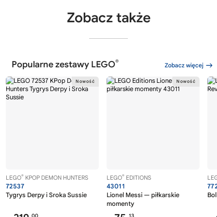
Zobacz także
®
Popularne zestawy LEGO
Zobacz więcej
®
®
LEGO
KPOP DEMON HUNTERS
LEGO
EDITIONS
LE
72537
43011
77
Tygrys Derpy i Sroka Sussie
Lionel Messi — piłkarskie
Bol
momenty
00
13