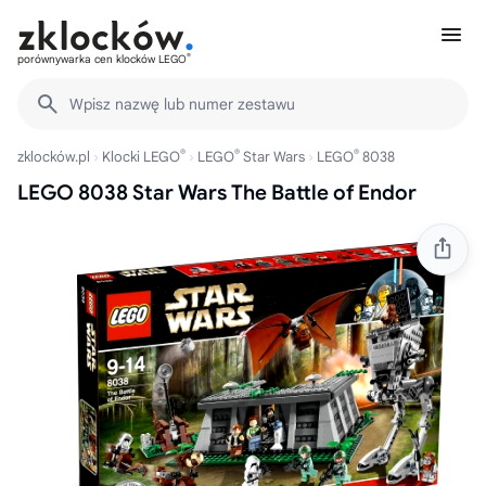
®
porównywarka cen klocków LEGO
Wpisz nazwę lub numer zestawu
®
®
®
zklocków.pl
Klocki LEGO
LEGO
Star Wars
LEGO
8038
LEGO 8038 Star Wars The Battle of Endor