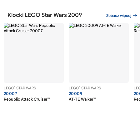
Klocki LEGO Star Wars 2009
Zobacz więcej
®
®
LEGO
STAR WARS
LEGO
STAR WARS
LE
20007
20009
20
Republic Attack Cruiser™
AT-TE Walker™
Re