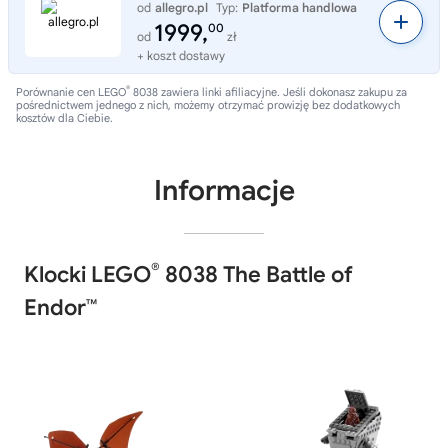
od
allegro.pl
Typ:
Platforma handlowa
1999,
00
od
zł
+ koszt dostawy
®
Porównanie cen LEGO
8038 zawiera linki afiliacyjne. Jeśli dokonasz zakupu za
pośrednictwem jednego z nich, możemy otrzymać prowizję bez dodatkowych
kosztów dla Ciebie.
Informacje
®
Klocki LEGO
8038 The Battle of
Endor™