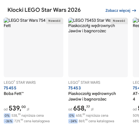
Klocki LEGO Star Wars 2026
Zobacz więcej
®
®
LEGO
STAR WARS
LEGO
STAR WARS
LE
75455
75453
75
Boba Fett™
Piaskoczołg wędrownych
AT-
Jawów i bagnorożec
4
539,
658,
00
77
od
zł
od
zł
od
99
89
538,
najniższa cena
658,
najniższa cena
509
0%
0%
99
99
729,
cena katalogowa
869,
cena katalogowa
689,
-26%
-24%