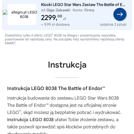
Klocki LEGO Star Wars Zestaw The Battle of Endor 8038
od
Giga-Zabawki
Konto:
Firma
2299,
00
zł
+ 9,99 zł dostawa
ostatnie 2 sztuki
®
Znaleźliśmy tylko 4 oferty LEGO
8038 na Allegro i prezentujemy wszystkie,
posortowane od najniższej ceny. Na początku listy wyróżniliśmy najtańszą ofertę
SMART.
Instrukcja
Instrukcja LEGO 8038 The Battle of Endor™
Instrukcja budowania do zestawu
LEGO Star Wars 8038
The Battle of Endor™
dostępna jest na oficjalnej stronie
®
LEGO
, skąd możesz ją bezpłatnie pobrać i wydrukować.
Instrukcja LEGO 8038
ułatwi Tobie złożenie zestawu, a
także pozwoli sprawdzić spis klocków potrzebnych do