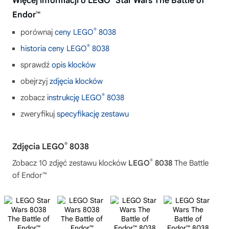
Więcej informacji o LEGO
Star Wars The Battle of
Endor™
®
porównaj
ceny LEGO
8038
®
historia ceny LEGO
8038
sprawdź
opis klocków
obejrzyj
zdjęcia klocków
®
zobacz
instrukcję LEGO
8038
zweryfikuj
specyfikację zestawu
®
Zdjęcia LEGO
8038
®
Zobacz 10 zdjęć zestawu klocków
LEGO
8038
The Battle
of Endor™