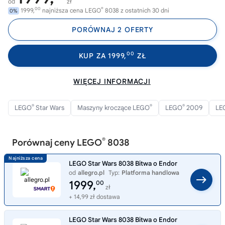
od
zł
00
®
1999,
najniższa cena LEGO
8038 z ostatnich 30 dni
0%
PORÓWNAJ 2 OFERTY
00
KUP ZA 1999,
ZŁ
WIĘCEJ INFORMACJI
®
®
®
LEGO
Star Wars
Maszyny kroczące LEGO
LEGO
2009
LE
®
Porównaj ceny LEGO
8038
LEGO Star Wars 8038 Bitwa o Endor
od
allegro.pl
Typ:
Platforma handlowa
1999,
00
zł
+ 14,99 zł dostawa
LEGO Star Wars 8038 Bitwa o Endor