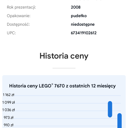
Rok prezentacji:
2008
Opakowanie:
pudełko
Dostępność:
niedostępne
UPC:
673419102612
Historia ceny
®
Historia ceny LEGO
7670 z ostatnich 12 miesięcy
1 162 zł
1 099 zł
1 036 zł
973 zł
910 zł