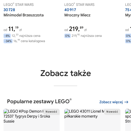
®
®
LEGO
STAR WARS
LEGO
STAR WARS
LE
30728
40917
75
Minimodel Brzeszczota
Mroczny Miecz
Myś
11,
219,
19
89
od
zł
od
zł
od
20
90
12,
najniższa cena
219,
najniższa cena
-8%
0%
0%
99
16,
cena katalogowa
-34%
0%
Zobacz także
®
Popularne zestawy LEGO
Zobacz więcej