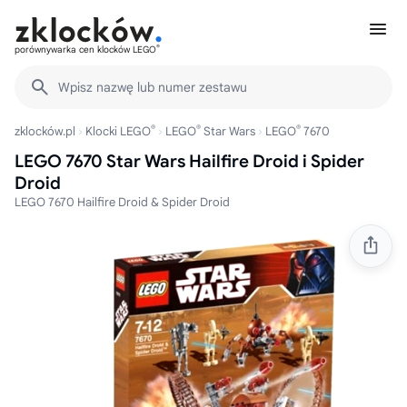
®
porównywarka cen klocków LEGO
Wpisz nazwę lub numer zestawu
®
®
®
zklocków.pl
Klocki LEGO
LEGO
Star Wars
LEGO
7670
LEGO 7670 Star Wars Hailfire Droid i Spider
Droid
LEGO 7670 Hailfire Droid & Spider Droid