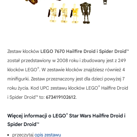
Zestaw klocków
LEGO 7670 Hailfire Droid i Spider Droid™
został przedstawiony w 2008 roku i zbudowany jest z 249
®
klocków LEGO
. W zestawie klocków znajdziesz również 4
minifigurki. Zestaw przeznaczony jest dla dzieci powyżej 7
®
roku życia. Kod UPC zestawu klocków LEGO
Hailfire Droid
i Spider Droid™ to:
673419102612
.
®
Więcej informacji o LEGO
Star Wars Hailfire Droid i
Spider Droid™
przeczytaj
opis zestawu