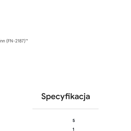
inn (FN-2187)™
Specyfikacja
5
1