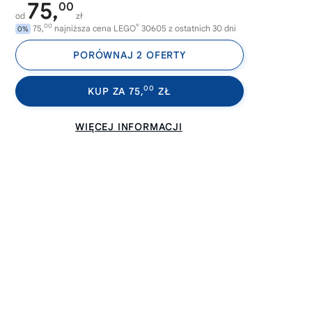
75,
00
od
zł
00
®
75,
najniższa cena LEGO
30605 z ostatnich 30 dni
0%
PORÓWNAJ 2 OFERTY
00
KUP ZA 75,
ZŁ
WIĘCEJ INFORMACJI