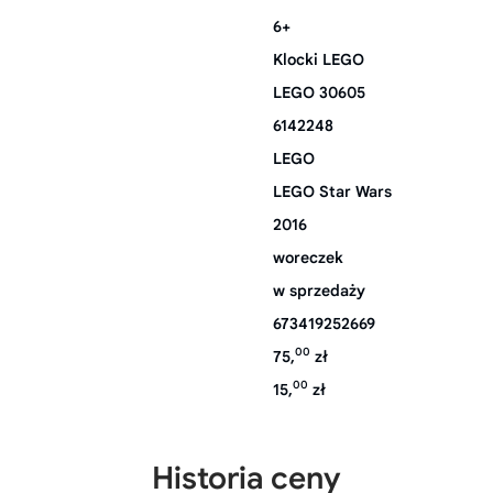
6+
Klocki LEGO
LEGO 30605
6142248
LEGO
LEGO Star Wars
2016
woreczek
w sprzedaży
673419252669
00
75,
zł
00
15,
zł
Historia ceny