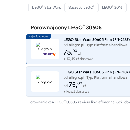
®
®
®
LEGO
Star Wars
Saszetki LEGO
LEGO
2016
®
Porównaj ceny LEGO
30605
LEGO Star Wars 30605 Finn (FN-2187) 
od
allegro.pl
Typ:
Platforma handlowa
75,
00
zł
+ 10,49 zł dostawa
LEGO Star Wars 30605 Finn (FN-2187) 
od
allegro.pl
Typ:
Platforma handlowa
75,
00
od
zł
+ koszt dostawy
®
Porównanie cen LEGO
30605 zawiera linki afiliacyjne. Jeśli