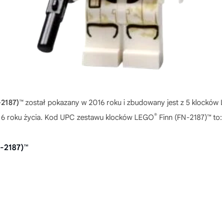
-2187)™
został pokazany w 2016 roku i zbudowany jest z 5 klockó
®
od 6 roku życia. Kod UPC zestawu klocków LEGO
Finn (FN-2187)™ to
N-2187)™