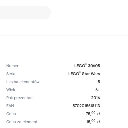
®
Numer
LEGO
30605
®
Seria
LEGO
Star Wars
Liczba elementów
5
Wiek
6+
Rok prezentacji
2016
EAN
5702015618113
00
Cena
75,
zł
00
Cena za element
15,
zł