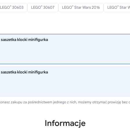
®
®
®
®
LEGO
30603
LEGO
30607
LEGO
Star Wars 2016
LEGO
Star W
saszetka klocki minifigurka
saszetka klocki minifigurka
 dokonasz zakupu za pośrednictwem jednego z nich, możemy otrzymać prowizję bez 
Informacje