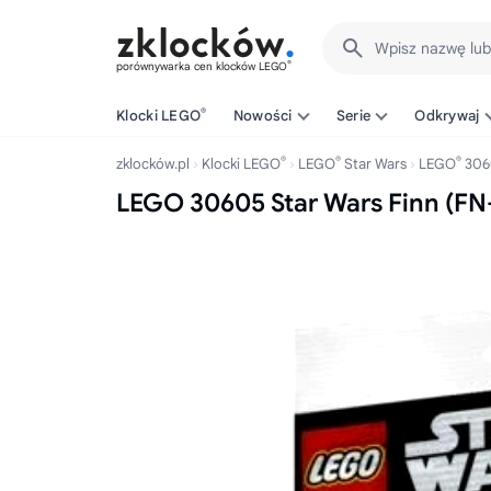
Wpisz nazwę lu
®
porównywarka cen klocków LEGO
®
Klocki LEGO
Nowości
Serie
Odkrywaj
®
®
®
zklocków.pl
Klocki LEGO
LEGO
Star Wars
LEGO
306
LEGO 30605 Star Wars Finn (FN