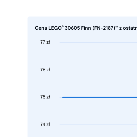
®
Cena LEGO
30605 Finn (FN-2187)™ z ostatn
77 zł
76 zł
75 zł
74 zł