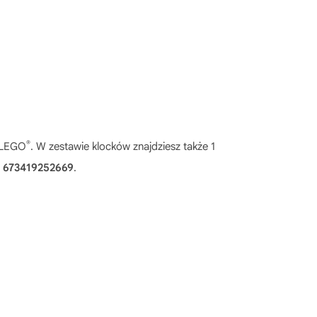
®
w LEGO
. W zestawie klocków znajdziesz także 1
:
673419252669
.