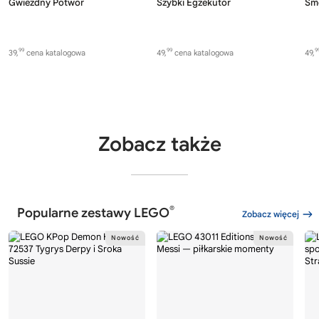
Gwiezdny Potwór
Szybki Egzekutor
Sm
99
99
9
39,
cena katalogowa
49,
cena katalogowa
49,
Zobacz także
®
Popularne zestawy LEGO
Zobacz więcej