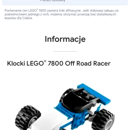
®
Porównanie cen LEGO
7800 zawiera linki afiliacyjne. Jeśli dokonasz zakupu za
pośrednictwem jednego z nich, możemy otrzymać prowizję bez dodatkowych
kosztów dla Ciebie.
Informacje
®
Klocki LEGO
7800 Off Road Racer