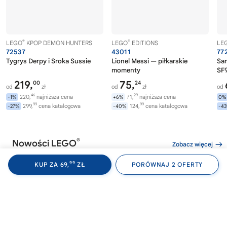
®
®
LEGO
KPOP DEMON HUNTERS
LEGO
EDITIONS
LE
72537
43011
77
Tygrys Derpy i Sroka Sussie
Lionel Messi — piłkarskie
Sa
momenty
SF9
219,
75,
00
24
od
zł
od
zł
od
46
29
220,
najniższa cena
71,
najniższa cena
-1%
+6%
0%
99
99
299,
cena katalogowa
124,
cena katalogowa
-27%
-40%
-4
®
Nowości LEGO
Zobacz więcej
99
KUP ZA 69,
ZŁ
PORÓWNAJ 2 OFERTY