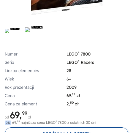
®
Numer
LEGO
7800
®
Seria
LEGO
Racers
Liczba elementów
28
Wiek
6+
Rok prezentacji
2009
99
Cena
69,
zł
50
Cena za element
2,
zł
69,
99
od
zł
99
®
69,
najniższa cena LEGO
7800 z ostatnich 30 dni
0%