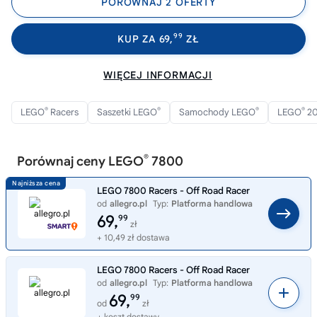
PORÓWNAJ 2 OFERTY
99
KUP ZA 69,
ZŁ
WIĘCEJ INFORMACJI
®
®
®
®
LEGO
Racers
Saszetki LEGO
Samochody LEGO
LEGO
2
®
Porównaj ceny LEGO
7800
LEGO 7800 Racers - Off Road Racer
od
allegro.pl
Typ:
Platforma handlowa
69,
99
zł
+ 10,49 zł dostawa
LEGO 7800 Racers - Off Road Racer
od
allegro.pl
Typ:
Platforma handlowa
69,
99
od
zł
+ koszt dostawy