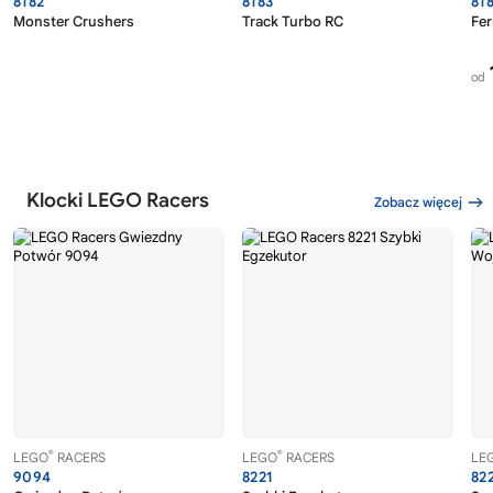
8182
8183
81
Monster Crushers
Track Turbo RC
Fer
od
Klocki LEGO Racers
Zobacz więcej
®
®
LEGO
RACERS
LEGO
RACERS
LE
9094
8221
82