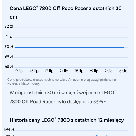
®
Cena LEGO
7800 Off Road Racer z ostatnich 30
dni
72 zł
71 zł
70 zł
69 zł
68 zł
9 lip
13 lip
17 lip
21 lip
25 lip
29 lip
2 sie
6 sie
Ceny produktów dostępnych w serwisie Amazon nie są uwzględniane na
wykresie historii ceny.
®
W ciągu ostatnich 30 dni w
najniższej cenie LEGO
7800 Off Road Racer
było dostępne za 69,99zł.
®
Historia ceny LEGO
7800 z ostatnich 12 miesięcy
594 zł