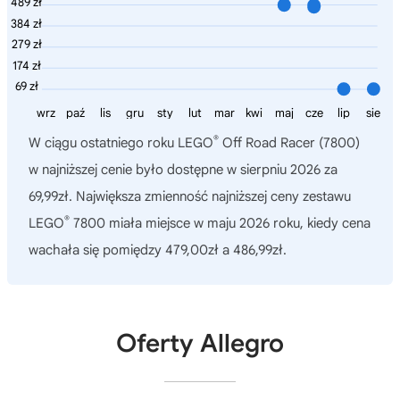
489 zł
384 zł
279 zł
174 zł
69 zł
wrz
paź
lis
gru
sty
lut
mar
kwi
maj
cze
lip
sie
®
W ciągu ostatniego roku
LEGO
Off Road Racer (7800)
w najniższej cenie było dostępne w sierpniu 2026 za
69,99zł. Największa zmienność najniższej ceny zestawu
®
LEGO
7800 miała miejsce w maju 2026 roku, kiedy cena
wachała się pomiędzy 479,00zł a 486,99zł.
Oferty Allegro