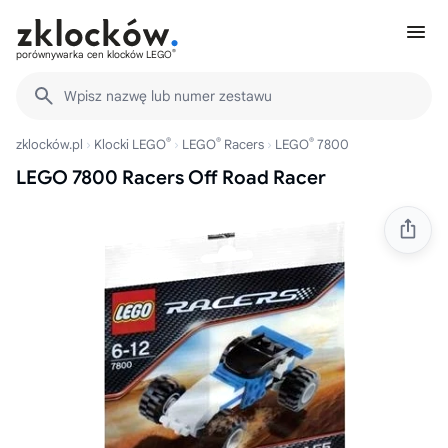
®
porównywarka cen klocków LEGO
Wpisz nazwę lub numer zestawu
®
®
®
zklocków.pl
Klocki LEGO
LEGO
Racers
LEGO
7800
LEGO 7800 Racers Off Road Racer