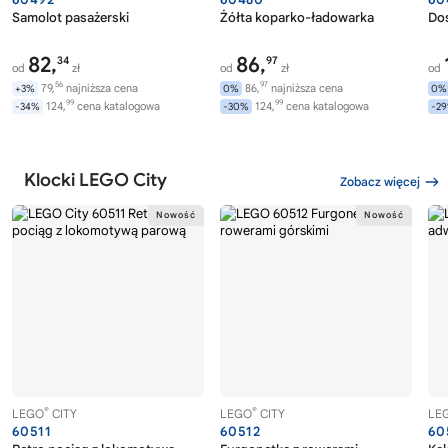
Samolot pasażerski
Żółta koparko-ładowarka
Dos
82,
86,
34
97
od
zł
od
zł
od
56
97
79,
najniższa cena
86,
najniższa cena
+3%
0%
0%
99
99
124,
cena katalogowa
124,
cena katalogowa
-34%
-30%
-2
Klocki LEGO City
Zobacz więcej
®
®
LEGO
CITY
LEGO
CITY
LE
60511
60512
60