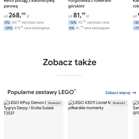
Retro pociąg z lokomotywą
Furgonetka z rowerami
Ka
parową
górskimi
rok
268,
81,
00
99
od
zł
od
zł
od
00
00
267,
najniższa cena
93,
najniższa cena
0%
-12%
-2
99
99
379,
cena katalogowa
81,
cena katalogowa
-29%
0%
-1
Zobacz także
®
Popularne zestawy LEGO
Zobacz więcej