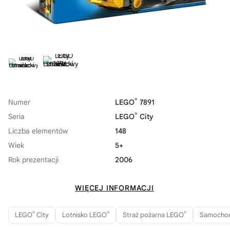
®
Numer
LEGO
7891
®
Seria
LEGO
City
Liczba elementów
148
Wiek
5+
Rok prezentacji
2006
WIĘCEJ INFORMACJI
®
®
®
LEGO
City
Lotnisko LEGO
Straż pożarna LEGO
Samocho