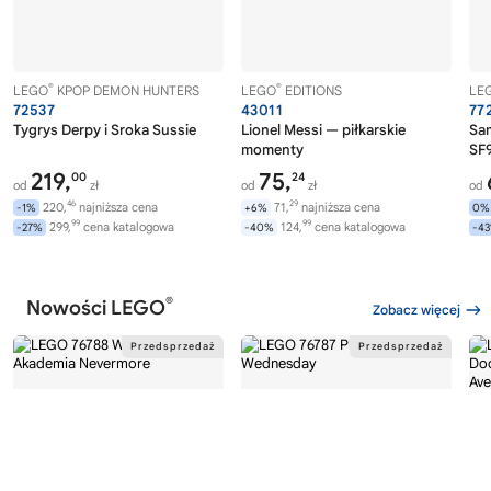
®
®
LEGO
KPOP DEMON HUNTERS
LEGO
EDITIONS
LE
72537
43011
77
Tygrys Derpy i Sroka Sussie
Lionel Messi — piłkarskie
Sa
momenty
SF9
219,
75,
00
24
od
zł
od
zł
od
46
29
220,
najniższa cena
71,
najniższa cena
-1%
+6%
0%
99
99
299,
cena katalogowa
124,
cena katalogowa
-27%
-40%
-4
®
Nowości LEGO
Zobacz więcej