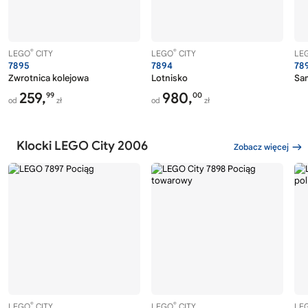
®
®
LEGO
CITY
LEGO
CITY
LE
7895
7894
78
Zwrotnica kolejowa
Lotnisko
Sam
259,
980,
99
00
od
zł
od
zł
Klocki LEGO City 2006
Zobacz więcej
®
®
LEGO
CITY
LEGO
CITY
LE