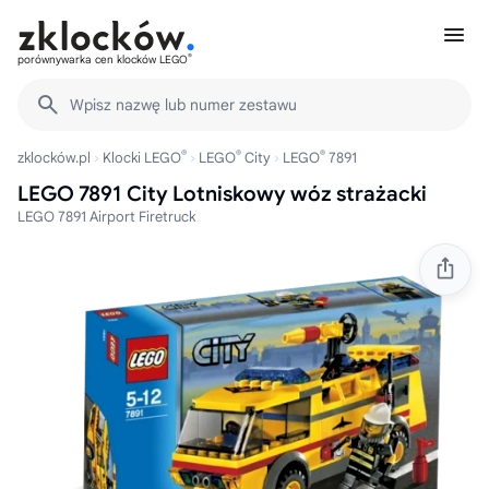
®
porównywarka cen klocków LEGO
Wpisz nazwę lub numer zestawu
®
®
®
zklocków.pl
Klocki LEGO
LEGO
City
LEGO
7891
LEGO 7891 City Lotniskowy wóz strażacki
LEGO 7891 Airport Firetruck