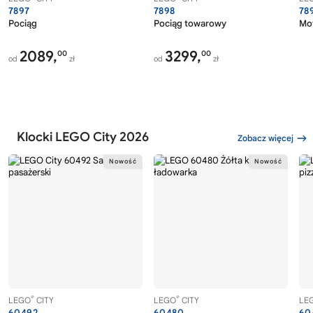
7897
7898
78
Pociąg
Pociąg towarowy
Mot
2089,
3299,
00
00
od
zł
od
zł
Klocki LEGO City 2026
Zobacz więcej
®
®
LEGO
CITY
LEGO
CITY
LE
60492
60480
60