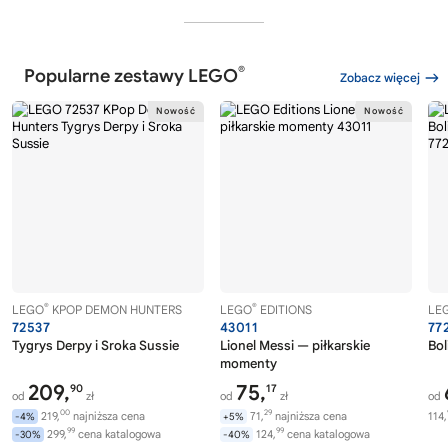
®
Popularne zestawy LEGO
Zobacz więcej
®
®
LEGO
KPOP DEMON HUNTERS
LEGO
EDITIONS
LE
72537
43011
77
Tygrys Derpy i Sroka Sussie
Lionel Messi — piłkarskie
Bol
momenty
209,
75,
90
17
od
zł
od
zł
od
00
29
219,
najniższa cena
71,
najniższa cena
114,
-4%
+5%
99
99
299,
cena katalogowa
124,
cena katalogowa
-30%
-40%