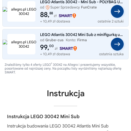
LEGO Atlantis 30042 - Mini Sub - POLYBAG UNIKAT 2010
od
Super Sprzedawcy
FunCrate
88,
88
zł
+ 10,49 zł dostawa
ostatnie 2 sztuki
LEGO Atlantis 30042 Mini Sub z minifigurką unikatowy zestaw NOWY
od
Grube-cus
Konto:
Firma
99,
00
zł
+ 10,49 zł dostawa
ostatnia sztuka
®
Znaleźliśmy tylko 4 oferty LEGO
30042 na Allegro i prezentujemy wszystkie,
posortowane od najniższej ceny. Na początku listy wyróżniliśmy najtańszą ofertę
SMART.
Instrukcja
Instrukcja LEGO 30042 Mini Sub
Instrukcja budowania
LEGO 30042 Atlantis Mini Sub