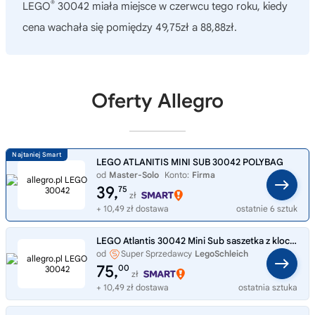
®
LEGO
30042 miała miejsce w czerwcu tego roku, kiedy
cena wachała się pomiędzy 49,75zł a 88,88zł.
Oferty Allegro
LEGO ATLANITIS MINI SUB 30042 POLYBAG
od
Master-Solo
Konto:
Firma
39,
75
zł
+ 10,49 zł dostawa
ostatnie 6 sztuk
LEGO Atlantis 30042 Mini Sub saszetka z klockami minifigurka
od
Super Sprzedawcy
LegoSchleich
75,
00
zł
+ 10,49 zł dostawa
ostatnia sztuka