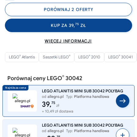
PORÓWNAJ 2 OFERTY
75
KUP ZA 39,
ZŁ
WIĘCEJ INFORMACJI
®
®
®
®
LEGO
Atlantis
Saszetki LEGO
LEGO
2010
LEGO
30041
®
Porównaj ceny LEGO
30042
LEGO ATLANITIS MINI SUB 30042 POLYBAG
od
allegro.pl
Typ:
Platforma handlowa
39,
75
zł
+ 10,49 zł dostawa
LEGO ATLANITIS MINI SUB 30042 POLYBAG
od
allegro.pl
Typ:
Platforma handlowa