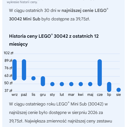
wykresie historii ceny.
®
W ciągu ostatnich 30 dni w
najniższej cenie LEGO
30042 Mini Sub
było dostępne za 39,75zł.
®
Historia ceny LEGO
30042 z ostatnich 12
miesięcy
102 zł
89 zł
76 zł
63 zł
50 zł
37 zł
wrz
paź
lis
gru
sty
lut
mar
kwi
maj
cze
lip
sie
®
W ciągu ostatniego roku
LEGO
Mini Sub (30042)
w
najniższej cenie było dostępne w sierpniu 2026 za
39,75zł. Największa zmienność najniższej ceny zestawu