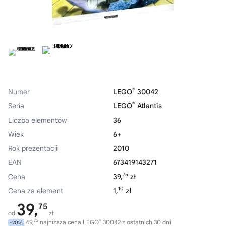
®
Numer
LEGO
30042
®
Seria
LEGO
Atlantis
Liczba elementów
36
Wiek
6+
Rok prezentacji
2010
EAN
673419143271
75
Cena
39,
zł
10
Cena za element
1,
zł
39,
75
od
zł
75
®
49,
najniższa cena LEGO
30042 z ostatnich 30 dni
-20%