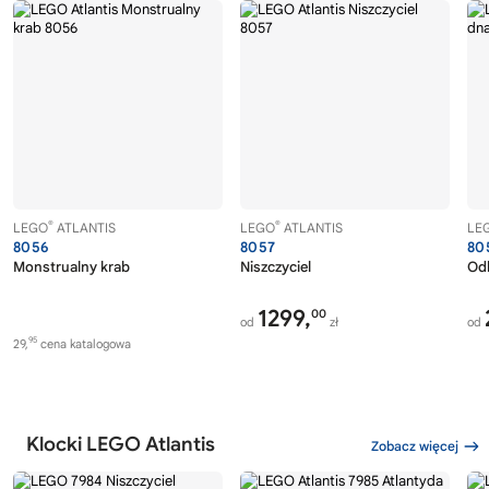
®
®
LEGO
ATLANTIS
LEGO
ATLANTIS
LE
8056
8057
80
Monstrualny krab
Niszczyciel
Od
1299,
00
od
zł
od
95
29,
cena katalogowa
Klocki LEGO Atlantis
Zobacz więcej