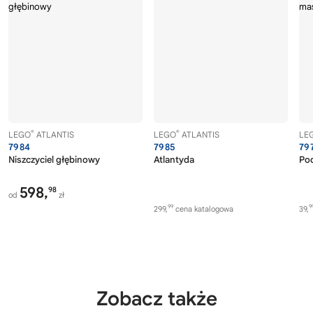
®
®
LEGO
ATLANTIS
LEGO
ATLANTIS
LE
7984
7985
79
Niszczyciel głębinowy
Atlantyda
Po
598,
98
od
zł
99
9
299,
cena katalogowa
39,
Zobacz także