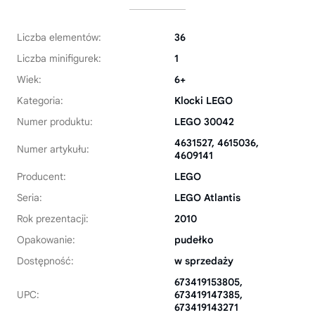
Liczba elementów:
36
Liczba minifigurek:
1
Wiek:
6+
Kategoria:
Klocki LEGO
Numer produktu:
LEGO 30042
4631527, 4615036,
Numer artykułu:
4609141
Producent:
LEGO
Seria:
LEGO Atlantis
Rok prezentacji:
2010
Opakowanie:
pudełko
Dostępność:
w sprzedaży
673419153805,
UPC:
673419147385,
673419143271