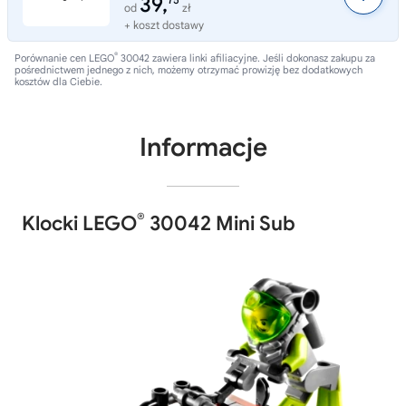
39,
75
od
zł
+ koszt dostawy
®
Porównanie cen LEGO
30042 zawiera linki afiliacyjne. Jeśli dokonasz zakupu za
pośrednictwem jednego z nich, możemy otrzymać prowizję bez dodatkowych
kosztów dla Ciebie.
Informacje
®
Klocki LEGO
30042 Mini Sub