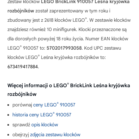
Zestaw klocków
LEGO BrickLink 910057 Leśna kryjówka
rozbójników
został zaprezentowany w tym roku i
®
zbudowany jest z 2618 klocków LEGO
. W zestawie klocków
znajdziesz również 10 minifigurek. Klocki przeznaczone są
dla dorosłych powyżej 18 roku życia. Numer EAN klocków
®
LEGO
910057 to:
5702017993058
. Kod UPC zestawu
®
klocków LEGO
Leśna kryjówka rozbójników to:
673419417884
.
®
Więcej informacji o LEGO
BrickLink Leśna kryjówka
rozbójników
®
porównaj
ceny LEGO
910057
®
historia ceny LEGO
910057
sprawdź
opis klocków
obejrzyj
zdjęcia zestawu klocków