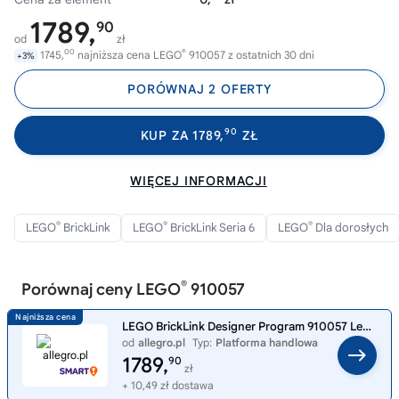
1789,
90
od
zł
00
®
1745,
najniższa cena LEGO
910057 z ostatnich 30 dni
+3%
PORÓWNAJ 2 OFERTY
90
KUP ZA 1789,
ZŁ
WIĘCEJ INFORMACJI
®
®
®
LEGO
BrickLink
LEGO
BrickLink Seria 6
LEGO
Dla dorosłych
®
Porównaj ceny LEGO
910057
LEGO BrickLink Designer Program 910057 Leśna kryjówka rozbójników
od
allegro.pl
Typ:
Platforma handlowa
1789,
90
zł
+ 10,49 zł dostawa