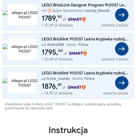
LEGO BrickLink Designer Program 910057 Leśna kryjówka rozbójników
od
Super Sprzedawcy
twardy_klocek
1789,
90
zł
+ 10,49 zł dostawa
ostatnie 2 sztuki
LEGO Bricklink 910057 Leśna kryjówka rozbójników
od
AnimeGM
Konto:
Firma
1795,
00
zł
+ 10,49 zł dostawa
ostatnie 2 sztuki
LEGO Bricklink 910057 Leśna kryjówka rozbójników
od
brick_hustler
Konto:
Firma
1876,
89
zł
+ 14,99 zł dostawa
ostatnia sztuka
®
Znaleźliśmy tylko 3 oferty LEGO
910057 na Allegro i prezentujemy wszystkie,
posortowane od najniższej ceny.
Instrukcja