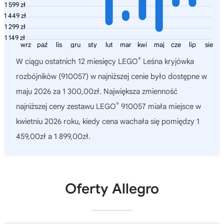
1 599 zł
1 449 zł
1 299 zł
1 149 zł
wrz
paź
lis
gru
sty
lut
mar
kwi
maj
cze
lip
sie
®
W ciągu ostatnich 12 miesięcy
LEGO
Leśna kryjówka
rozbójników (910057)
w najniższej cenie było dostępne w
maju 2026 za 1 300,00zł. Największa zmienność
®
najniższej ceny zestawu LEGO
910057 miała miejsce w
kwietniu 2026 roku, kiedy cena wachała się pomiędzy 1
459,00zł a 1 899,00zł.
Oferty Allegro