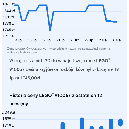
1 877 zł
1 844 zł
1 811 zł
1 778 zł
1 745 zł
1 712 zł
9 lip
13 lip
17 lip
21 lip
25 lip
29 lip
2 sie
6 sie
Ceny produktów dostępnych w serwisie Amazon nie są uwzględniane na
wykresie historii ceny.
®
W ciągu ostatnich 30 dni w
najniższej cenie LEGO
910057 Leśna kryjówka rozbójników
było dostępne 19
lip za 1 745,00zł.
®
Historia ceny LEGO
910057 z ostatnich 12
miesięcy
2 049 zł
1 899 zł
1 749 zł