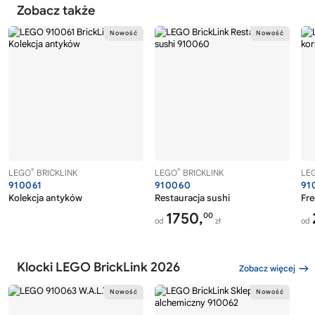
Zobacz także
®
®
LEGO
BRICKLINK
LEGO
BRICKLINK
LE
910061
910060
91
Kolekcja antyków
Restauracja sushi
Fre
1750,
00
od
zł
od
Klocki LEGO BrickLink 2026
Zobacz więcej