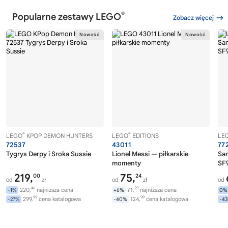
®
Popularne zestawy LEGO
Zobacz więcej
®
®
LEGO
KPOP DEMON HUNTERS
LEGO
EDITIONS
LE
72537
43011
77
Tygrys Derpy i Sroka Sussie
Lionel Messi — piłkarskie
Sa
momenty
SF9
219,
75,
00
24
od
zł
od
zł
od
46
29
220,
najniższa cena
71,
najniższa cena
-1%
+6%
0%
99
99
299,
cena katalogowa
124,
cena katalogowa
-27%
-40%
-4