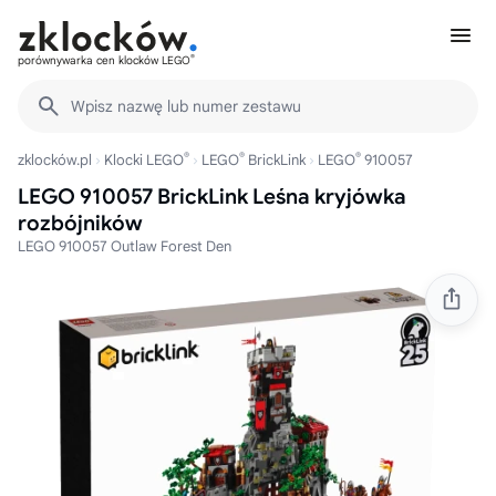
®
porównywarka cen klocków LEGO
Wpisz nazwę lub numer zestawu
®
®
®
zklocków.pl
Klocki LEGO
LEGO
BrickLink
LEGO
910057
LEGO 910057 BrickLink Leśna kryjówka
rozbójników
LEGO 910057 Outlaw Forest Den