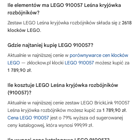
Ile elementów ma LEGO 910057 Leśna kryjówka
rozbójników?
Zestaw LEGO Leśna kryjówka rozbójników składa się z
2618
klocków LEGO
.
Gdzie najtaniej kupię LEGO 910057?
Aktualnie w najniższej cenie w
porównywarce cen klocków
LEGO
— zklockow.pl klocki
LEGO 910057
możesz kupić za
1 789,90 zł
.
Ile kosztuje LEGO Leśna kryjówka rozbójników
(910057)?
Aktualnie w najniższej cenie zestaw LEGO BrickLink 910057
Leśna kryjówka rozbójników możesz kupić za
1 789,90 zł
.
Cena LEGO 910057
jest o 79% wyższa od sugerowanej
ceny katalogowej, która wynosi 999,99 zł.