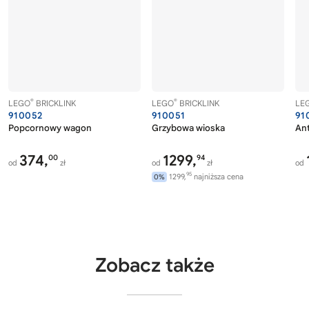
®
®
LEGO
BRICKLINK
LEGO
BRICKLINK
LE
910052
910051
91
Popcornowy wagon
Grzybowa wioska
Ant
374,
1299,
00
94
od
zł
od
zł
od
95
1299,
najniższa cena
0%
Zobacz także