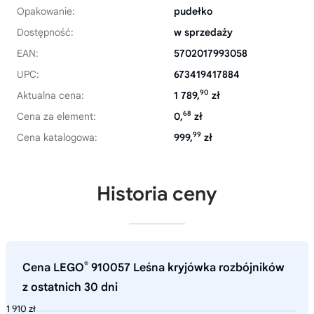
Opakowanie:
pudełko
Dostępność:
w sprzedaży
EAN:
5702017993058
UPC:
673419417884
90
Aktualna cena:
1 789,
zł
68
Cena za element:
0,
zł
99
Cena katalogowa:
999,
zł
Historia ceny
®
Cena LEGO
910057 Leśna kryjówka rozbójników
z ostatnich 30 dni
1 910 zł