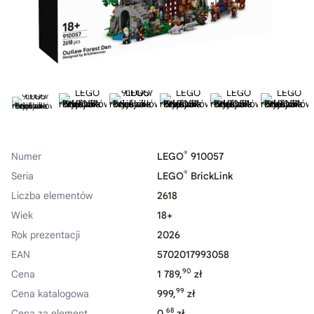
®
Numer
LEGO
910057
®
Seria
LEGO
BrickLink
Liczba elementów
2618
Wiek
18+
Rok prezentacji
2026
EAN
5702017993058
90
Cena
1 789,
zł
99
Cena katalogowa
999,
zł
68
Cena za element
0,
zł