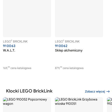
®
®
LEGO
BRICKLINK
LEGO
BRICKLINK
910063
910062
W.A.L.T.
Sklep alchemiczny
99
99
169,
cena katalogowa
879,
cena katalogowa
Klocki LEGO BrickLink
Zobacz więcej