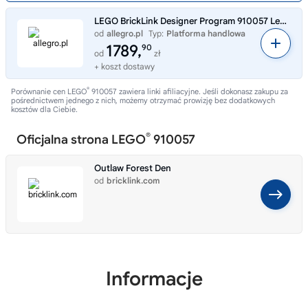
LEGO BrickLink Designer Program 910057 Leśna kryjówka rozbójników
od
allegro.pl
Typ:
Platforma handlowa
1789,
90
od
zł
+ koszt dostawy
®
Porównanie cen LEGO
910057 zawiera linki afiliacyjne. Jeśli dokonasz zakupu za
pośrednictwem jednego z nich, możemy otrzymać prowizję bez dodatkowych
kosztów dla Ciebie.
®
Oficjalna strona LEGO
910057
Outlaw Forest Den
od
bricklink.com
Informacje