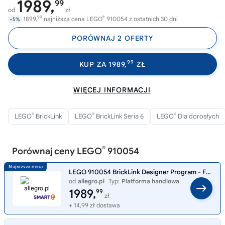
1989,
99
od
zł
99
®
1899,
najniższa cena LEGO
910054 z ostatnich 30 dni
+5%
PORÓWNAJ 2 OFERTY
99
KUP ZA 1989,
ZŁ
WIĘCEJ INFORMACJI
®
®
®
LEGO
BrickLink
LEGO
BrickLink Seria 6
LEGO
Dla dorosłych
®
Porównaj ceny LEGO
910054
LEGO 910054 BrickLink Designer Program - Fabryka Sztuki
od
allegro.pl
Typ:
Platforma handlowa
1989,
99
zł
+ 14,99 zł dostawa