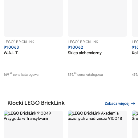
®
®
LEGO
BRICKLINK
LEGO
BRICKLINK
LE
910063
910062
91
W.A.L.T.
Sklep alchemiczny
Kol
99
99
169,
cena katalogowa
879,
cena katalogowa
479,
Klocki LEGO BrickLink
Zobacz więcej