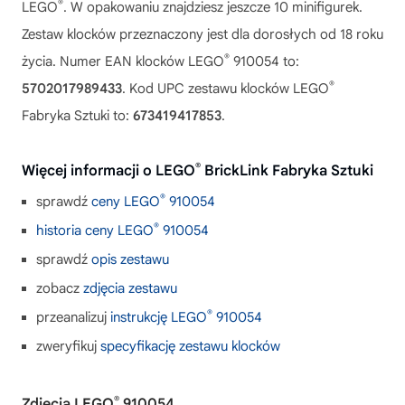
®
LEGO
. W opakowaniu znajdziesz jeszcze 10 minifigurek.
Zestaw klocków przeznaczony jest dla dorosłych od 18 roku
®
życia. Numer EAN klocków LEGO
910054 to:
®
5702017989433
. Kod UPC zestawu klocków LEGO
Fabryka Sztuki to:
673419417853
.
®
Więcej informacji o LEGO
BrickLink Fabryka Sztuki
®
sprawdź
ceny LEGO
910054
®
historia ceny LEGO
910054
sprawdź
opis zestawu
zobacz
zdjęcia zestawu
®
przeanalizuj
instrukcję LEGO
910054
zweryfikuj
specyfikację zestawu klocków
®
Zdjęcia LEGO
910054