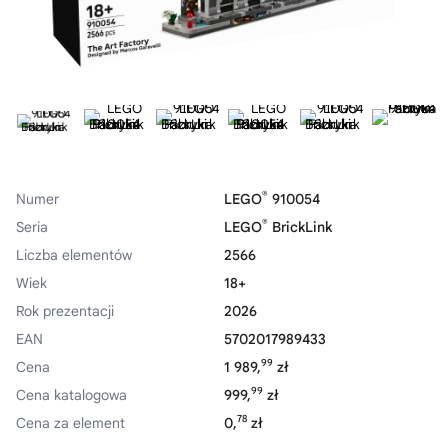
®
Numer
LEGO
910054
®
Seria
LEGO
BrickLink
Liczba elementów
2566
Wiek
18+
Rok prezentacji
2026
EAN
5702017989433
99
Cena
1 989,
zł
99
Cena katalogowa
999,
zł
78
Cena za element
0,
zł