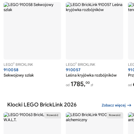
®
®
LEGO
BRICKLINK
LEGO
BRICKLINK
LE
910058
910057
91
Sekwojowy szlak
Leśna kryjówka rozbójników
Prz
1785,
00
od
zł
od
Klocki LEGO BrickLink 2026
Zobacz więcej