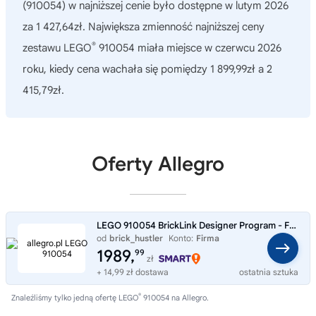
(910054)
w najniższej cenie było dostępne w lutym 2026
za 1 427,64zł. Największa zmienność najniższej ceny
®
zestawu LEGO
910054 miała miejsce w czerwcu 2026
roku, kiedy cena wachała się pomiędzy 1 899,99zł a 2
415,79zł.
Oferty Allegro
LEGO 910054 BrickLink Designer Program - Fabryka Sztuki
od
brick_hustler
Konto:
Firma
1989,
99
zł
+ 14,99 zł dostawa
ostatnia sztuka
®
Znaleźliśmy tylko jedną ofertę LEGO
910054 na Allegro.