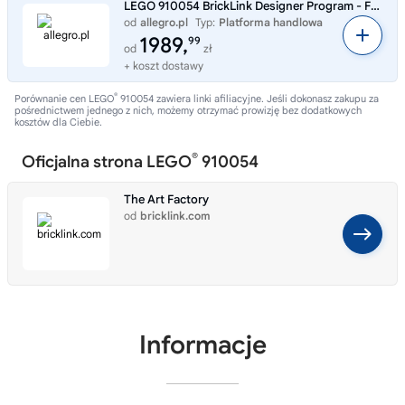
LEGO 910054 BrickLink Designer Program - Fabryka Sztuki
od
allegro.pl
Typ:
Platforma handlowa
1989,
99
od
zł
+ koszt dostawy
®
Porównanie cen LEGO
910054 zawiera linki afiliacyjne. Jeśli dokonasz zakupu za
pośrednictwem jednego z nich, możemy otrzymać prowizję bez dodatkowych
kosztów dla Ciebie.
®
Oficjalna strona LEGO
910054
The Art Factory
od
bricklink.com
Informacje