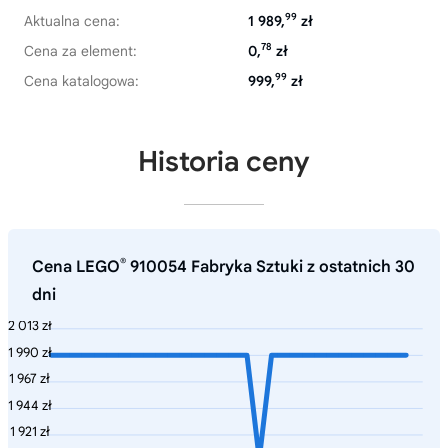
99
Aktualna cena:
1 989,
zł
78
Cena za element:
0,
zł
99
Cena katalogowa:
999,
zł
Historia ceny
®
Cena LEGO
910054 Fabryka Sztuki z ostatnich 30
dni
2 013 zł
1 990 zł
1 967 zł
1 944 zł
1 921 zł