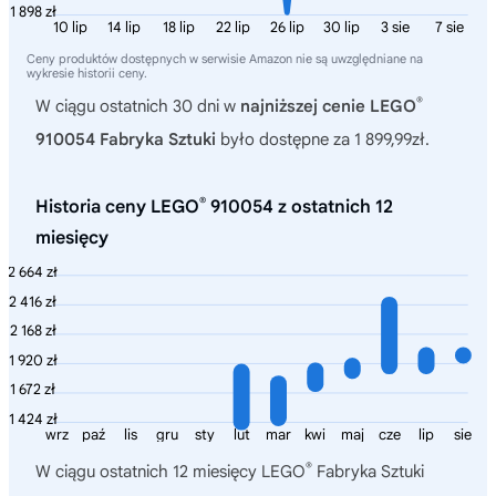
1 898 zł
10 lip
14 lip
18 lip
22 lip
26 lip
30 lip
3 sie
7 sie
Ceny produktów dostępnych w serwisie Amazon nie są uwzględniane na
wykresie historii ceny.
®
W ciągu ostatnich 30 dni w
najniższej cenie LEGO
910054 Fabryka Sztuki
było dostępne za 1 899,99zł.
®
Historia ceny LEGO
910054 z ostatnich 12
miesięcy
2 664 zł
2 416 zł
2 168 zł
1 920 zł
1 672 zł
1 424 zł
wrz
paź
lis
gru
sty
lut
mar
kwi
maj
cze
lip
sie
®
W ciągu ostatnich 12 miesięcy
LEGO
Fabryka Sztuki