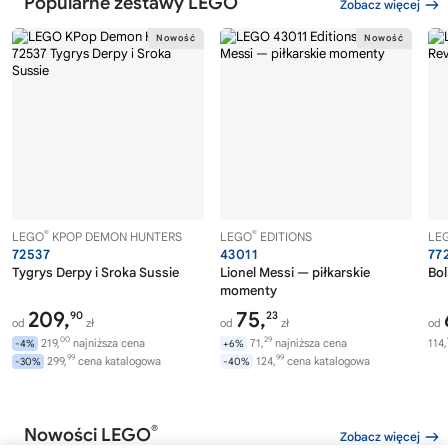
Popularne zestawy LEGO
Zobacz więcej
®
®
LEGO
KPOP DEMON HUNTERS
LEGO
EDITIONS
LE
72537
43011
77
Tygrys Derpy i Sroka Sussie
Lionel Messi — piłkarskie
Bol
momenty
209,
75,
90
23
od
zł
od
zł
od
00
29
219,
najniższa cena
71,
najniższa cena
114,
-4%
+6%
99
99
299,
cena katalogowa
124,
cena katalogowa
-30%
-40%
®
Nowości LEGO
Zobacz więcej