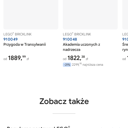
®
®
LEGO
BRICKLINK
LEGO
BRICKLINK
LE
910049
910048
91
Przygoda w Transylwanii
Akademia uczonych z
Śr
nadrzecza
ry
1889,
1822,
99
38
od
zł
od
zł
od
95
2299,
najniższa cena
-21%
Zobacz także
®