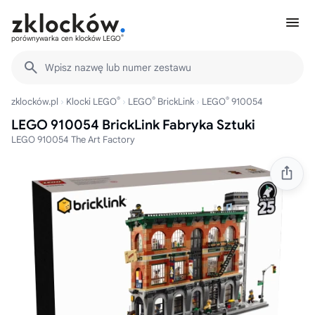
®
porównywarka cen klocków LEGO
Wpisz nazwę lub numer zestawu
®
®
®
zklocków.pl
Klocki LEGO
LEGO
BrickLink
LEGO
910054
LEGO 910054 BrickLink Fabryka Sztuki
LEGO 910054 The Art Factory