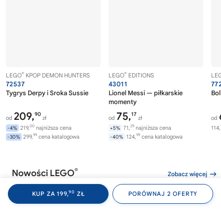
®
®
LEGO
KPOP DEMON HUNTERS
LEGO
EDITIONS
LE
72537
43011
77
Tygrys Derpy i Sroka Sussie
Lionel Messi — piłkarskie
Bol
momenty
209,
75,
90
17
od
zł
od
zł
od
00
29
219,
najniższa cena
71,
najniższa cena
114,
-4%
+5%
99
99
299,
cena katalogowa
124,
cena katalogowa
-30%
-40%
®
Nowości LEGO
Zobacz więcej
90
KUP ZA 199,
ZŁ
PORÓWNAJ 2 OFERTY