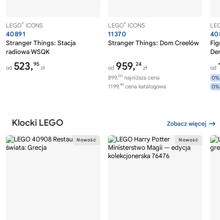
®
®
LEGO
ICONS
LEGO
ICONS
LE
40891
11370
40
Stranger Things: Stacja
Stranger Things: Dom Creelów
Fig
radiowa WSQK
Dem
523,
959,
95
24
od
zł
od
zł
od
00
899,
najniższa cena
0%
99
1199,
cena katalogowa
0%
Klocki LEGO
Zobacz więcej