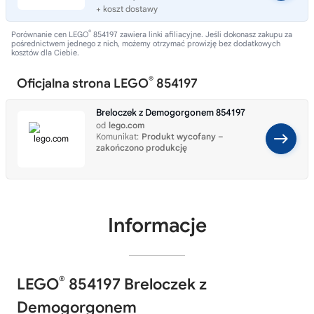
+ koszt dostawy
®
Porównanie cen LEGO
854197 zawiera linki afiliacyjne. Jeśli dokonasz zakupu za
pośrednictwem jednego z nich, możemy otrzymać prowizję bez dodatkowych
kosztów dla Ciebie.
®
Oficjalna strona LEGO
854197
Breloczek z Demogorgonem 854197
od
lego.com
Komunikat:
Produkt wycofany –
zakończono produkcję
Informacje
®
LEGO
854197 Breloczek z
Demogorgonem