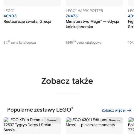
®
®
LEGO
LEGO
HARRY POTTER
LE
40908
76476
40
Restauracje świata: Grecja
Ministerstwo Magii™ — edycja
Fig
kolekcjonerska
Str
99
99
81,
cena katalogowa
1849,
cena katalogowa
104
Zobacz także
®
Popularne zestawy LEGO
Zobacz więcej