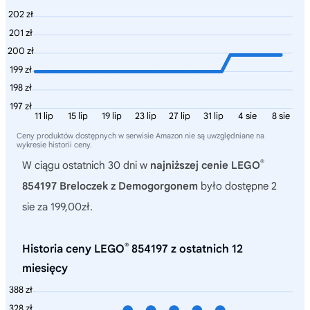
202 zł
201 zł
200 zł
199 zł
198 zł
197 zł
11 lip
15 lip
19 lip
23 lip
27 lip
31 lip
4 sie
8 sie
Ceny produktów dostępnych w serwisie Amazon nie są uwzględniane na
wykresie historii ceny.
®
W ciągu ostatnich 30 dni w
najniższej cenie LEGO
854197 Breloczek z Demogorgonem
było dostępne 2
sie za 199,00zł.
®
Historia ceny LEGO
854197 z ostatnich 12
miesięcy
388 zł
328 zł