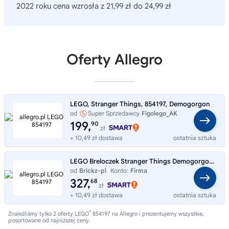
2022 roku cena wzrosła z 21,99 zł do 24,99 zł
Oferty Allegro
LEGO, Stranger Things, 854197, Demogorgon
od
Super Sprzedawcy
Figolego_AK
199,
90
zł
+ 10,49 zł dostawa
ostatnia sztuka
LEGO Breloczek Stranger Things Demogorgon 854197
od
Brickz-pl
Konto:
Firma
327,
68
zł
+ 10,49 zł dostawa
ostatnia sztuka
®
Znaleźliśmy tylko 2 oferty LEGO
854197 na Allegro i prezentujemy wszystkie,
posortowane od najniższej ceny.