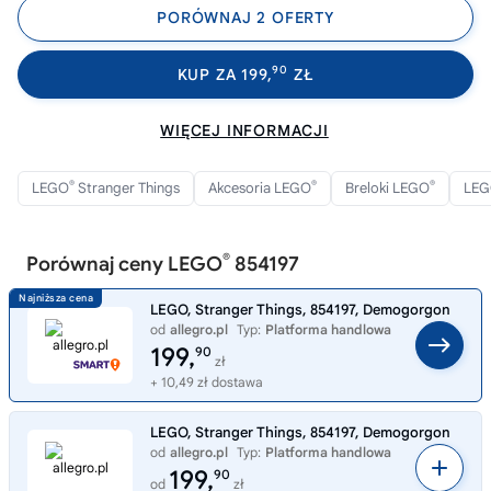
PORÓWNAJ 2 OFERTY
90
KUP ZA 199,
ZŁ
WIĘCEJ INFORMACJI
®
®
®
LEGO
Stranger Things
Akcesoria LEGO
Breloki LEGO
LE
®
Porównaj ceny LEGO
854197
LEGO, Stranger Things, 854197, Demogorgon
od
allegro.pl
Typ:
Platforma handlowa
199,
90
zł
+ 10,49 zł dostawa
LEGO, Stranger Things, 854197, Demogorgon
od
allegro.pl
Typ:
Platforma handlowa
199,
90
od
zł