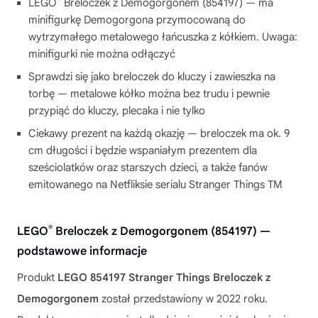
LEGO
Breloczek z Demogorgonem (854197) — ma
minifigurkę Demogorgona przymocowaną do
wytrzymałego metalowego łańcuszka z kółkiem. Uwaga:
minifigurki nie można odłączyć
Sprawdzi się jako breloczek do kluczy i zawieszka na
torbę — metalowe kółko można bez trudu i pewnie
przypiąć do kluczy, plecaka i nie tylko
Ciekawy prezent na każdą okazję — breloczek ma ok. 9
cm długości i będzie wspaniałym prezentem dla
sześciolatków oraz starszych dzieci, a także fanów
emitowanego na Netfliksie serialu Stranger Things TM
®
LEGO
Breloczek z Demogorgonem (854197) —
podstawowe informacje
Produkt
LEGO 854197 Stranger Things Breloczek z
Demogorgonem
został przedstawiony w 2022 roku.