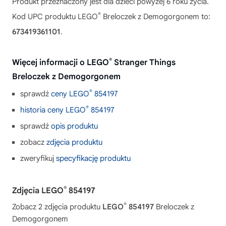
Produkt przeznaczony jest dla dzieci powyżej 6 roku życia.
®
Kod UPC produktu LEGO
Breloczek z Demogorgonem to:
673419361101
.
®
Więcej informacji o LEGO
Stranger Things
Breloczek z Demogorgonem
®
sprawdź
ceny LEGO
854197
®
historia ceny LEGO
854197
sprawdź
opis produktu
zobacz
zdjęcia produktu
zweryfikuj
specyfikację produktu
®
Zdjęcia LEGO
854197
®
Zobacz 2 zdjęcia produktu
LEGO
854197
Breloczek z
Demogorgonem