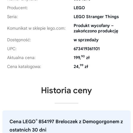
Producent:
LEGO
Seria:
LEGO Stranger Things
Produkt wycofany –
Komunikat w sklepie lego.com:
zakończono produkcję
Dostępność:
w sprzedaży
UPC:
673419361101
90
Aktualna cena:
199,
zł
99
Cena katalogowa:
24,
zł
Historia ceny
®
Cena LEGO
854197 Breloczek z Demogorgonem z
ostatnich 30 dni