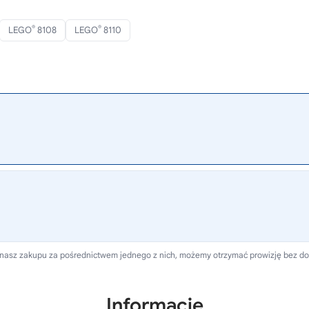
®
®
LEGO
8108
LEGO
8110
dokonasz zakupu za pośrednictwem jednego z nich, możemy otrzymać prowizję bez d
Informacje