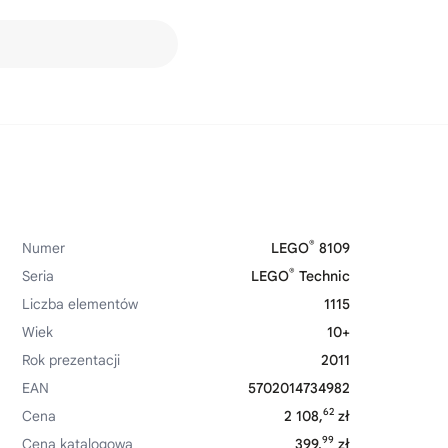
®
Numer
LEGO
8109
®
Seria
LEGO
Technic
Liczba elementów
1115
Wiek
10+
Rok prezentacji
2011
EAN
5702014734982
62
Cena
2 108,
zł
99
Cena katalogowa
399,
zł