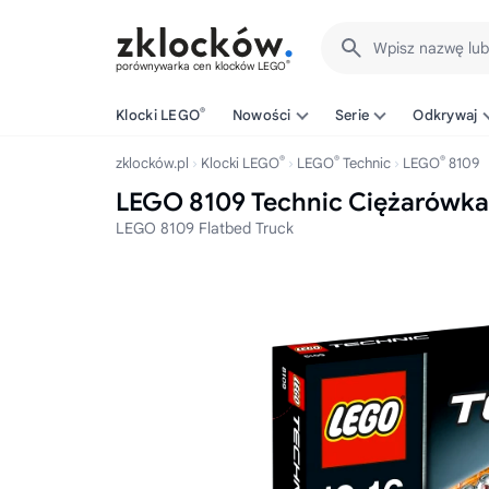
Wpisz nazwę lu
®
porównywarka cen klocków LEGO
®
Klocki LEGO
Nowości
Serie
Odkrywaj
®
®
®
zklocków.pl
Klocki LEGO
LEGO
Technic
LEGO
8109
LEGO 8109 Technic Ciężarówka 
LEGO 8109 Flatbed Truck