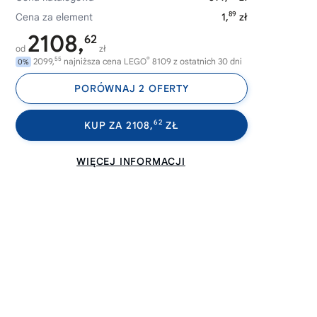
89
Cena za element
1,
zł
2108,
62
od
zł
55
®
2099,
najniższa cena LEGO
8109 z ostatnich 30 dni
0%
PORÓWNAJ 2 OFERTY
62
KUP ZA 2108,
ZŁ
WIĘCEJ INFORMACJI