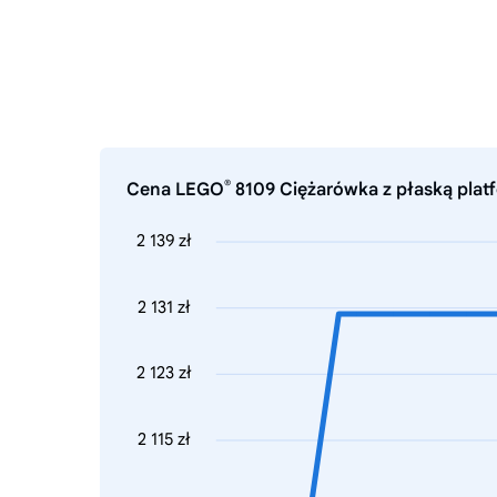
®
Cena LEGO
8109 Ciężarówka z płaską platf
2 139 zł
2 131 zł
2 123 zł
2 115 zł