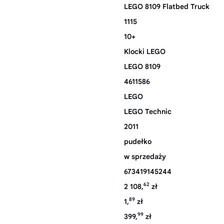
LEGO 8109 Flatbed Truck
1115
10+
Klocki LEGO
LEGO 8109
4611586
LEGO
LEGO Technic
2011
pudełko
w sprzedaży
673419145244
62
2 108,
zł
89
1,
zł
99
399,
zł