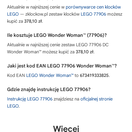
Aktualnie w najniższej cenie w
porównywarce cen klocków
LEGO
— zklockow.pl zestaw klocków
LEGO 77906
możesz
kupić za
378,10 zł
.
Ile kosztuje LEGO Wonder Woman™ (77906)?
Aktualnie w najniższej cenie zestaw LEGO 77906 DC
Wonder Woman™ możesz kupić za
378,10 zł
.
Jaki jest kod EAN LEGO 77906 Wonder Woman™?
Kod EAN
LEGO Wonder Woman™
to
673419333825
.
Gdzie znajdę instrukcję LEGO 77906?
Instrukcję LEGO 77906
znajdziesz na
oficjalnej stronie
LEGO
.
Więcej