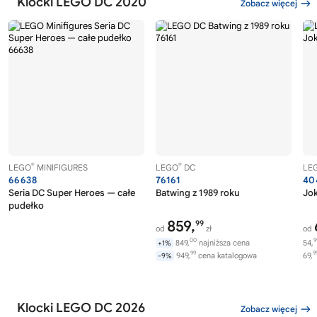
Klocki LEGO DC 2020
Zobacz więcej
®
®
LEGO
MINIFIGURES
LEGO
DC
LE
66638
76161
40
Seria DC Super Heroes — całe
Batwing z 1989 roku
Jo
pudełko
859,
99
od
zł
od
00
9
849,
najniższa cena
54,
+1%
99
9
949,
cena katalogowa
69,
-9%
Klocki LEGO DC 2026
Zobacz więcej