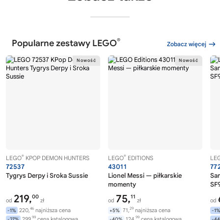
®
Popularne zestawy LEGO
Zobacz więcej
®
®
LEGO
KPOP DEMON HUNTERS
LEGO
EDITIONS
LE
72537
43011
77
Tygrys Derpy i Sroka Sussie
Lionel Messi — piłkarskie
Sa
momenty
SF9
219,
75,
00
11
od
zł
od
zł
od
46
29
220,
najniższa cena
71,
najniższa cena
-1%
+5%
-1
99
99
299,
cena katalogowa
124,
cena katalogowa
-27%
-40%
-4