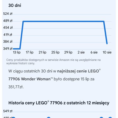
30 dni
524 zł
489 zł
454 zł
419 zł
384 zł
349 zł
13 lip
17 lip
21 lip
25 lip
29 lip
2 sie
6 sie
10 sie
Ceny produktów dostępnych w serwisie Amazon nie są uwzględniane na
wykresie historii ceny.
®
W ciągu ostatnich 30 dni w
najniższej cenie LEGO
77906 Wonder Woman™
było dostępne 15 lip za
351,77zł.
®
Historia ceny LEGO
77906 z ostatnich 12 miesięcy
549 zł