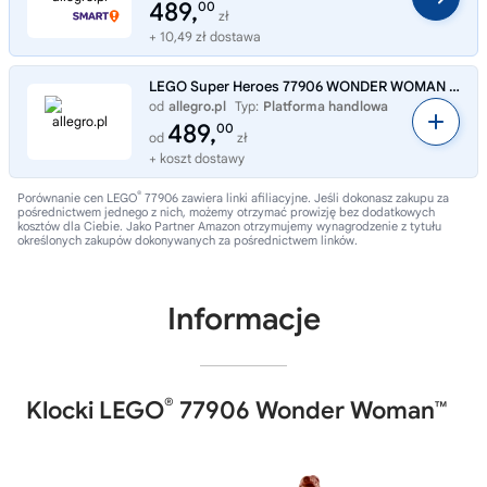
489,
00
zł
+ 10,49 zł dostawa
LEGO Super Heroes 77906 WONDER WOMAN DC SDCC San Diego Comic Con
od
allegro.pl
Typ:
Platforma handlowa
489,
00
od
zł
+ koszt dostawy
®
Porównanie cen LEGO
77906 zawiera linki afiliacyjne. Jeśli dokonasz zakupu za
pośrednictwem jednego z nich, możemy otrzymać prowizję bez dodatkowych
kosztów dla Ciebie. Jako Partner Amazon otrzymujemy wynagrodzenie z tytułu
określonych zakupów dokonywanych za pośrednictwem linków.
Informacje
®
Klocki LEGO
77906 Wonder Woman™