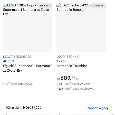
®
®
LEGO
BRICKHEADZ
LEGO
TECHNIC
40859
42239
Figurki Supermana™ i Batmana™
Batmobile™ Tumbler
ze Złotej Ery
609,
00
od
zł
99
18
104,
cena katalogowa
596,
najniższa cena
+2%
99
819,
cena katalogowa
-26%
Klocki LEGO DC
Zobacz więcej