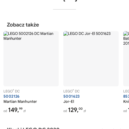
Zobacz także
®
®
LEGO
DC
LEGO
DC
LE
5002126
5001623
85
Martian Manhunter
Jor-El
Kni
149,
129,
99
00
od
zł
od
zł
od