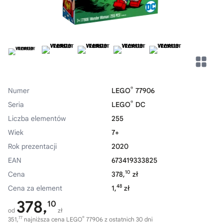
®
Numer
LEGO
77906
®
Seria
LEGO
DC
Liczba elementów
255
Wiek
7+
Rok prezentacji
2020
EAN
673419333825
10
Cena
378,
zł
48
Cena za element
1,
zł
378,
10
od
zł
77
®
351,
najniższa cena LEGO
77906 z ostatnich 30 dni