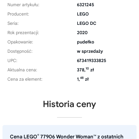
Numer artykułu:
6321245
Producent:
LEGO
Seria:
LEGO DC
Rok prezentacji:
2020
Opakowanie:
pudełko
Dostępność:
w sprzedaży
UPC:
673419333825
10
Aktualna cena:
378,
zł
48
Cena za element:
1,
zł
Historia ceny
®
Cena LEGO
77906 Wonder Woman™ z ostatnich