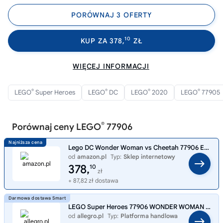
PORÓWNAJ 3 OFERTY
10
KUP ZA 378,
ZŁ
WIĘCEJ INFORMACJI
®
®
®
®
LEGO
Super Heroes
LEGO
DC
LEGO
2020
LEGO
77905
®
Porównaj ceny LEGO
77906
Lego DC Wonder Woman vs Cheetah 77906 Exclusive
od
amazon.pl
Typ:
Sklep internetowy
378,
10
zł
+ 87,82 zł dostawa
LEGO Super Heroes 77906 WONDER WOMAN DC SDCC San Diego Comic Con
od
allegro.pl
Typ:
Platforma handlowa