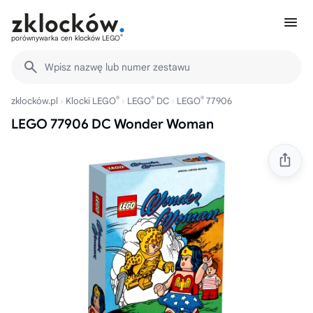
®
porównywarka cen klocków LEGO
Wpisz nazwę lub numer zestawu
®
®
®
zklocków.pl
Klocki LEGO
LEGO
DC
LEGO
77906
LEGO 77906 DC Wonder Woman