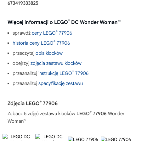
673419333825
.
®
Więcej informacji o LEGO
DC Wonder Woman™
®
sprawdź
ceny LEGO
77906
®
historia ceny LEGO
77906
przeczytaj
opis klocków
obejrzyj
zdjęcia zestawu klocków
®
przeanalizuj
instrukcję LEGO
77906
przeanalizuj
specyfikację zestawu
®
Zdjęcia LEGO
77906
®
Zobacz 5 zdjęć zestawu klocków
LEGO
77906
Wonder
Woman™