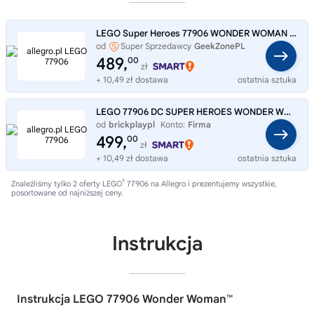
LEGO Super Heroes 77906 WONDER WOMAN DC SDCC San Diego Comic Con
od
Super Sprzedawcy
GeekZonePL
489,
00
zł
+ 10,49 zł dostawa
ostatnia sztuka
LEGO 77906 DC SUPER HEROES WONDER WOMAN UNIKAT
od
brickplaypl
Konto:
Firma
499,
00
zł
+ 10,49 zł dostawa
ostatnia sztuka
®
Znaleźliśmy tylko 2 oferty LEGO
77906 na Allegro i prezentujemy wszystkie,
posortowane od najniższej ceny.
Instrukcja
Instrukcja LEGO 77906 Wonder Woman™