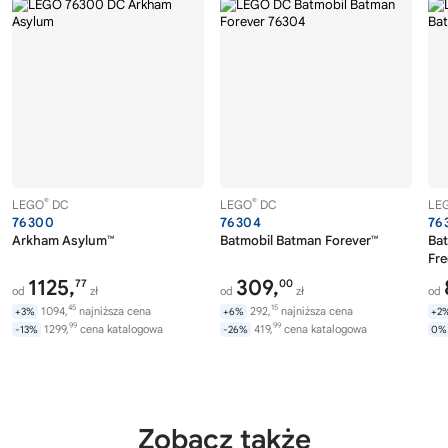
®
®
LEGO
DC
LEGO
DC
LE
76300
76304
76
Arkham Asylum™
Batmobil Batman Forever™
Bat
Fre
1125,
309,
77
00
od
zł
od
zł
od
45
15
1094,
najniższa cena
292,
najniższa cena
+3%
+6%
+2
99
99
1299,
cena katalogowa
419,
cena katalogowa
-13%
-26%
0%
Zobacz także