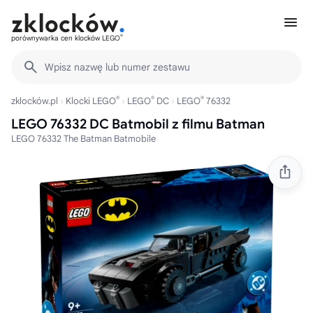
®
porównywarka cen klocków LEGO
Wpisz nazwę lub numer zestawu
®
®
®
zklocków.pl
Klocki LEGO
LEGO
DC
LEGO
76332
LEGO 76332 DC Batmobil z filmu Batman
LEGO 76332 The Batman Batmobile