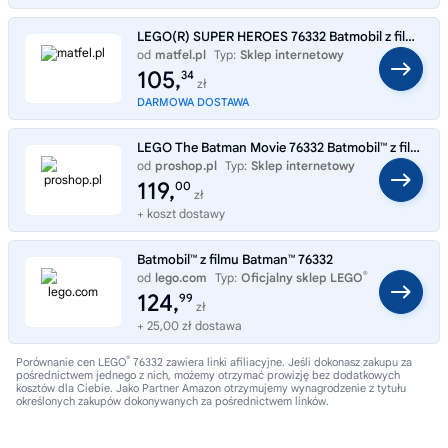
LEGO(R) SUPER HEROES 76332 Batmobil z filmu Batman
od
matfel.pl
Typ:
Sklep internetowy
105,
34
zł
DARMOWA DOSTAWA
LEGO The Batman Movie 76332 Batmobil™ z filmu Batman™
od
proshop.pl
Typ:
Sklep internetowy
119,
00
zł
+ koszt dostawy
Batmobil™ z filmu Batman™ 76332
®
od
lego.com
Typ:
Oficjalny sklep LEGO
124,
99
zł
+ 25,00 zł dostawa
®
Porównanie cen LEGO
76332 zawiera linki afiliacyjne. Jeśli dokonasz zakupu za
pośrednictwem jednego z nich, możemy otrzymać prowizję bez dodatkowych
kosztów dla Ciebie. Jako Partner Amazon otrzymujemy wynagrodzenie z tytułu
określonych zakupów dokonywanych za pośrednictwem linków.