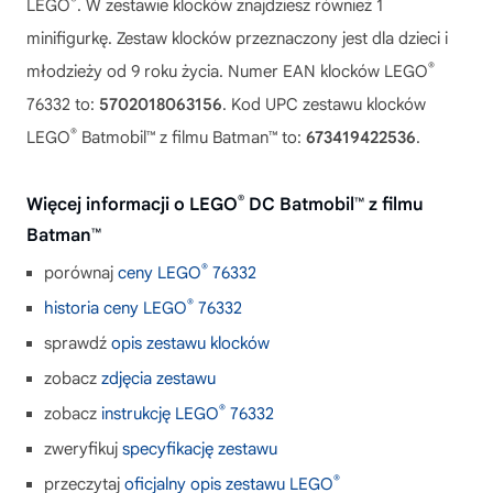
®
LEGO
. W zestawie klocków znajdziesz również 1
minifigurkę. Zestaw klocków przeznaczony jest dla dzieci i
®
młodzieży od 9 roku życia. Numer EAN klocków LEGO
76332 to:
5702018063156
. Kod UPC zestawu klocków
®
LEGO
Batmobil™ z filmu Batman™ to:
673419422536
.
®
Więcej informacji o LEGO
DC Batmobil™ z filmu
Batman™
®
porównaj
ceny LEGO
76332
®
historia ceny LEGO
76332
sprawdź
opis zestawu klocków
zobacz
zdjęcia zestawu
®
zobacz
instrukcję LEGO
76332
zweryfikuj
specyfikację zestawu
®
przeczytaj
oficjalny opis zestawu LEGO