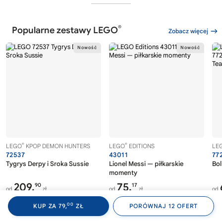
®
Popularne zestawy LEGO
Zobacz więcej
®
®
LEGO
KPOP DEMON HUNTERS
LEGO
EDITIONS
LE
72537
43011
77
Tygrys Derpy i Sroka Sussie
Lionel Messi — piłkarskie
Bol
momenty
209,
75,
90
17
od
zł
od
zł
od
00
29
219,
najniższa cena
71,
najniższa cena
114,
-4%
+5%
00
KUP ZA 79,
ZŁ
PORÓWNAJ 12 OFERT
99
99
299,
cena katalogowa
124,
cena katalogowa
-30%
-40%