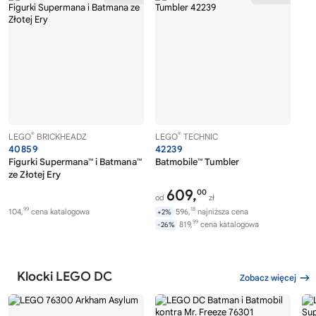
®
®
LEGO
BRICKHEADZ
LEGO
TECHNIC
40859
42239
Figurki Supermana™ i Batmana™
Batmobile™ Tumbler
ze Złotej Ery
609,
00
od
zł
99
18
104,
cena katalogowa
596,
najniższa cena
+2%
99
819,
cena katalogowa
-26%
Klocki LEGO DC
Zobacz więcej