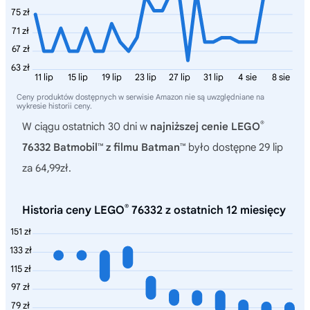
75 zł
71 zł
67 zł
63 zł
11 lip
15 lip
19 lip
23 lip
27 lip
31 lip
4 sie
8 sie
Ceny produktów dostępnych w serwisie Amazon nie są uwzględniane na
wykresie historii ceny.
®
W ciągu ostatnich 30 dni w
najniższej cenie LEGO
76332 Batmobil™ z filmu Batman™
było dostępne 29 lip
za 64,99zł.
®
Historia ceny LEGO
76332 z ostatnich 12 miesięcy
151 zł
133 zł
115 zł
97 zł
79 zł