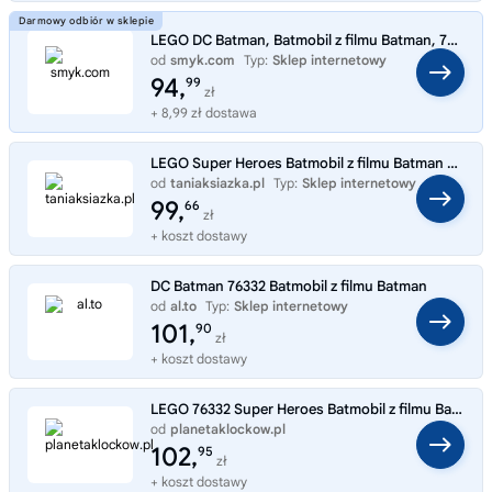
LEGO DC Batman, Batmobil z filmu Batman, 76332
od
smyk.com
Typ:
Sklep internetowy
94,
99
zł
+ 8,99 zł dostawa
LEGO Super Heroes Batmobil z filmu Batman 76332
od
taniaksiazka.pl
Typ:
Sklep internetowy
99,
66
zł
+ koszt dostawy
DC Batman 76332 Batmobil z filmu Batman
od
al.to
Typ:
Sklep internetowy
101,
90
zł
+ koszt dostawy
LEGO 76332 Super Heroes Batmobil z filmu Batman
od
planetaklockow.pl
Typ:
Sklep internetowy
102,
95
zł
+ koszt dostawy