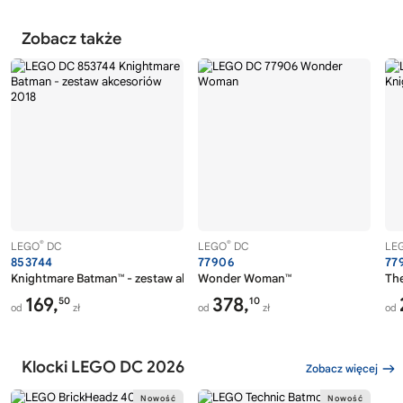
Zobacz także
®
®
LEGO
DC
LEGO
DC
LE
853744
77906
77
Knightmare Batman™ - zestaw akcesoriów 2018
Wonder Woman™
The
169,
378,
50
10
od
zł
od
zł
od
Klocki LEGO DC 2026
Zobacz więcej