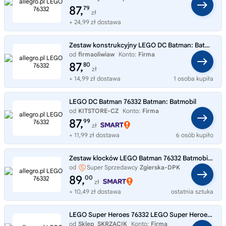
87,
79
zł
+ 24,99 zł dostawa
Zestaw konstrukcyjny LEGO DC Batman: Batmobil z filmu Batman 76332
od
firmaoliwiaw
Konto:
Firma
87,
80
zł
+ 14,99 zł dostawa
1 osoba kupiła
LEGO DC Batman 76332 Batman: Batmobil
od
KITSTORE-CZ
Konto:
Firma
87,
99
zł
+ 11,99 zł dostawa
6 osób kupiło
Zestaw klocków LEGO Batman 76332 Batmobil z filmu Batman
od
Super Sprzedawcy
Zgierska-DPK
89,
00
zł
+ 10,49 zł dostawa
ostatnia sztuka
LEGO Super Heroes 76332 LEGO Super Heroes 76332 Batmobil z filmu Batman
od
Sklep_SKRZACIK
Konto:
Firma