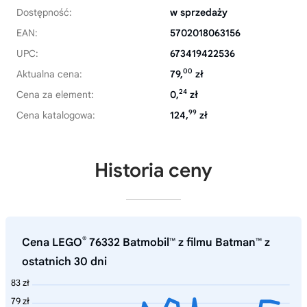
Dostępność:
w sprzedaży
EAN:
5702018063156
UPC:
673419422536
00
Aktualna cena:
79,
zł
24
Cena za element:
0,
zł
99
Cena katalogowa:
124,
zł
Historia ceny
®
Cena LEGO
76332 Batmobil™ z filmu Batman™ z
ostatnich 30 dni
83 zł
79 zł