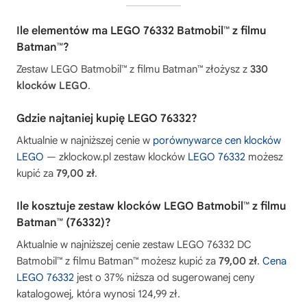
Ile elementów ma LEGO 76332 Batmobil™ z filmu
Batman™?
Zestaw LEGO Batmobil™ z filmu Batman™ złożysz z
330
klocków LEGO
.
Gdzie najtaniej kupię LEGO 76332?
Aktualnie w najniższej cenie w
porównywarce cen klocków
LEGO
— zklockow.pl zestaw klocków
LEGO 76332
możesz
kupić za
79,00 zł
.
Ile kosztuje zestaw klocków LEGO Batmobil™ z filmu
Batman™ (76332)?
Aktualnie w najniższej cenie zestaw LEGO 76332 DC
Batmobil™ z filmu Batman™ możesz kupić za
79,00 zł
.
Cena
LEGO 76332
jest o 37% niższa od sugerowanej ceny
katalogowej, która wynosi 124,99 zł.