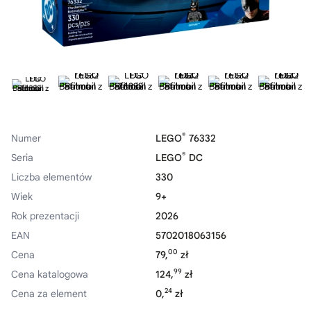
®
Numer
LEGO
76332
®
Seria
LEGO
DC
Liczba elementów
330
Wiek
9+
Rok prezentacji
2026
EAN
5702018063156
00
Cena
79,
zł
99
Cena katalogowa
124,
zł
24
Cena za element
0,
zł