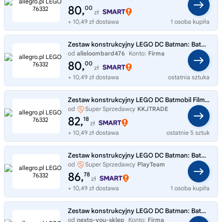
80,
00
zł
+ 10,49 zł dostawa
1 osoba kupiła
Zestaw konstrukcyjny LEGO DC Batman: Batmobil z filmu Batman 76332
od
alleloombard476
Konto:
Firma
80,
00
zł
+ 10,49 zł dostawa
ostatnia sztuka
Zestaw konstrukcyjny LEGO DC Batmobil Film Batman 76332 Wakacje KKJ Trade
od
Super Sprzedawcy
KKJTRADE
82,
18
zł
+ 10,49 zł dostawa
ostatnie 5 sztuk
Zestaw konstrukcyjny LEGO DC Batman: Batmobil z filmu Batman 76332
od
Super Sprzedawcy
PlayTeam
86,
78
zł
+ 10,49 zł dostawa
1 osoba kupiła
Zestaw konstrukcyjny LEGO DC Batman: Batmobil z filmu Batman 76332
od
nexto-you-sklep
Konto:
Firma