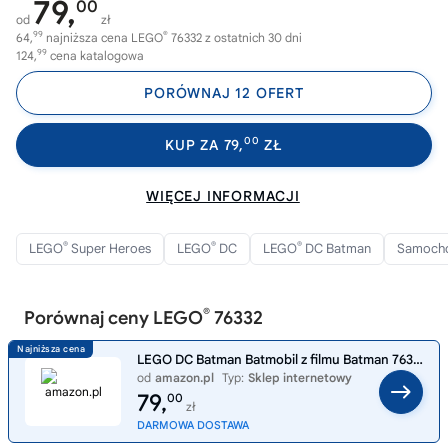
79,
00
od
zł
99
®
64,
najniższa cena LEGO
76332 z ostatnich 30 dni
99
124,
cena katalogowa
PORÓWNAJ 12 OFERT
00
KUP ZA 79,
ZŁ
WIĘCEJ INFORMACJI
®
®
®
LEGO
Super Heroes
LEGO
DC
LEGO
DC Batman
Samoch
®
Porównaj ceny LEGO
76332
LEGO DC Batman Batmobil z filmu Batman 76332 | Model kolekcjonerski, pojazd z minifigurką, prezent dla fana Batmana 9+,
od
amazon.pl
Typ:
Sklep internetowy
79,
00
zł
DARMOWA DOSTAWA