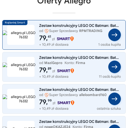
Oferty Allegro
Zestaw konstrukcyjny LEGO DC Batman: Batmobil z filmu Batman 76332
od
Super Sprzedawcy
RPMTRADING
79,
41
zł
+ 10,49 zł dostawa
1 osoba kupiła
Zestaw konstrukcyjny LEGO DC Batman: Batmobil z filmu Batman 76332
od
MaziGopro
Konto:
Firma
79,
89
zł
+ 10,49 zł dostawa
11 osób kupiło
Zestaw konstrukcyjny LEGO DC Batman: Batmobil z filmu Batman 76332
od
Super Sprzedawcy
alleloombard160
79,
99
zł
+ 10,49 zł dostawa
ostatnia sztuka
Zestaw konstrukcyjny LEGO DC Batman: Batmobil z filmu Batman 76332
od
noweOKAZJE24
Konto:
Firma