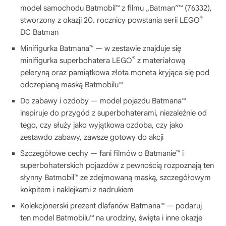
model samochodu Batmobil™ z filmu „Batman”™ (76332),
®
stworzony z okazji 20. rocznicy powstania serii LEGO
DC Batman
Minifigurka Batmana™ — w zestawie znajduje się
®
minifigurka superbohatera LEGO
z materiałową
peleryną oraz pamiątkowa złota moneta kryjąca się pod
odczepianą maską Batmobilu™
Do zabawy i ozdoby — model pojazdu Batmana™
inspiruje do przygód z superbohaterami, niezależnie od
tego, czy służy jako wyjątkowa ozdoba, czy jako
zestawdo zabawy, zawsze gotowy do akcji
Szczegółowe cechy — fani filmów o Batmanie™ i
superbohaterskich pojazdów z pewnością rozpoznają ten
słynny Batmobil™ ze zdejmowaną maską, szczegółowym
kokpitem i naklejkami z nadrukiem
Kolekcjonerski prezent dlafanów Batmana™ — podaruj
ten model Batmobilu™ na urodziny, święta i inne okazje