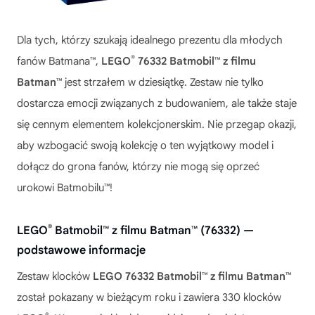
Dla tych, którzy szukają idealnego prezentu dla młodych
®
fanów Batmana™,
LEGO
76332 Batmobil™ z filmu
Batman™
jest strzałem w dziesiątkę. Zestaw nie tylko
dostarcza emocji związanych z budowaniem, ale także staje
się cennym elementem kolekcjonerskim. Nie przegap okazji,
aby wzbogacić swoją kolekcję o ten wyjątkowy model i
dołącz do grona fanów, którzy nie mogą się oprzeć
urokowi Batmobilu™!
®
LEGO
Batmobil™ z filmu Batman™ (76332) —
podstawowe informacje
Zestaw klocków
LEGO 76332 Batmobil™ z filmu Batman™
został pokazany w bieżącym roku i zawiera 330 klocków