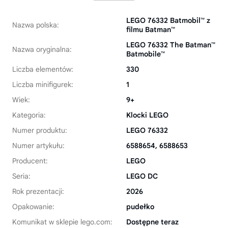
LEGO 76332 Batmobil™ z
Nazwa polska:
filmu Batman™
LEGO 76332 The Batman™
Nazwa oryginalna:
Batmobile™
Liczba elementów:
330
Liczba minifigurek:
1
Wiek:
9+
Kategoria:
Klocki LEGO
Numer produktu:
LEGO 76332
Numer artykułu:
6588654, 6588653
Producent:
LEGO
Seria:
LEGO DC
Rok prezentacji:
2026
Opakowanie:
pudełko
Komunikat w sklepie lego.com:
Dostępne teraz