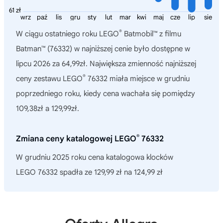
61 zł
wrz
paź
lis
gru
sty
lut
mar
kwi
maj
cze
lip
sie
®
W ciągu ostatniego roku
LEGO
Batmobil™ z filmu
Batman™ (76332)
w najniższej cenie było dostępne w
lipcu 2026 za 64,99zł. Największa zmienność najniższej
®
ceny zestawu LEGO
76332 miała miejsce w grudniu
poprzedniego roku, kiedy cena wachała się pomiędzy
109,38zł a 129,99zł.
®
Zmiana ceny katalogowej LEGO
76332
W grudniu 2025 roku cena katalogowa klocków
LEGO 76332 spadła ze 129,99 zł na 124,99 zł