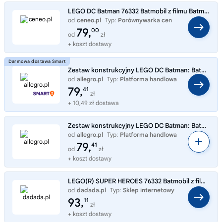
LEGO DC Batman 76332 Batmobil z filmu Batman
od
ceneo.pl
Typ:
Porównywarka cen
79,
00
od
zł
+ koszt dostawy
Zestaw konstrukcyjny LEGO DC Batman: Batmobil z filmu Batman 76332
od
allegro.pl
Typ:
Platforma handlowa
79,
41
zł
+ 10,49 zł dostawa
Zestaw konstrukcyjny LEGO DC Batman: Batmobil z filmu Batman 76332
od
allegro.pl
Typ:
Platforma handlowa
79,
41
od
zł
+ koszt dostawy
LEGO(R) SUPER HEROES 76332 Batmobil z filmu Batman
od
dadada.pl
Typ:
Sklep internetowy
93,
11
zł
+ koszt dostawy