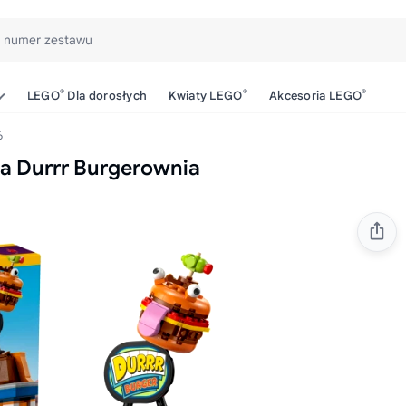
b numer zestawu
®
®
®
LEGO
Dla dorosłych
Kwiaty LEGO
Akcesoria LEGO
6
ja Durrr Burgerownia