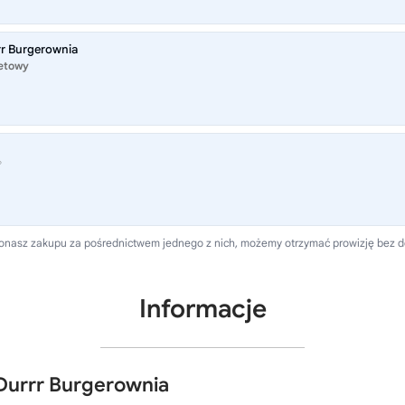
rr Burgerownia
netowy
®
 dokonasz zakupu za pośrednictwem jednego z nich, możemy otrzymać prowizję bez 
Informacje
Durrr Burgerownia