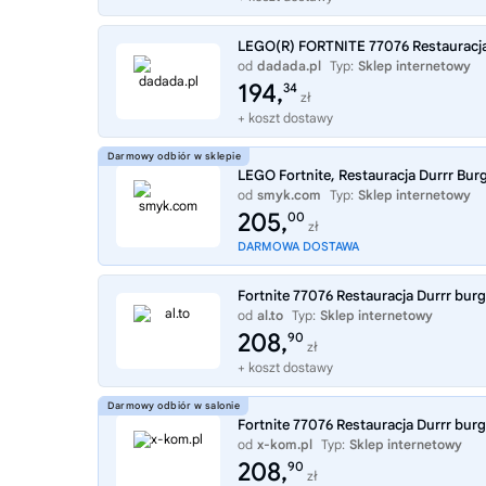
LEGO(R) FORTNITE 77076 Restauracja
od
dadada.pl
Typ:
Sklep internetowy
194,
34
zł
+ koszt dostawy
LEGO Fortnite, Restauracja Durrr Bur
od
smyk.com
Typ:
Sklep internetowy
205,
00
zł
DARMOWA DOSTAWA
Fortnite 77076 Restauracja Durrr bur
od
al.to
Typ:
Sklep internetowy
208,
90
zł
+ koszt dostawy
Fortnite 77076 Restauracja Durrr bur
od
x-kom.pl
Typ:
Sklep internetowy
208,
90
zł