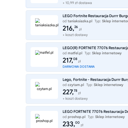
+ 10,99 zł dostawa
LEGO Fortnite Restauracja Durrr Bur
od
taniaksiazka.pl
Typ:
Sklep internet
216,
26
zł
+ koszt dostawy
LEGO(R) FORTNITE 77076 Restauracja
od
matfel.pl
Typ:
Sklep internetowy
217,
08
zł
DARMOWA DOSTAWA
Lego, Fortnite - Restauracja Durrr Bur
od
czytam.pl
Typ:
Sklep internetowy
227,
78
zł
+ koszt dostawy
LEGO FORTNITE 77076 Restauracja Du
od
proshop.pl
Typ:
Sklep internetowy
233,
00
zł