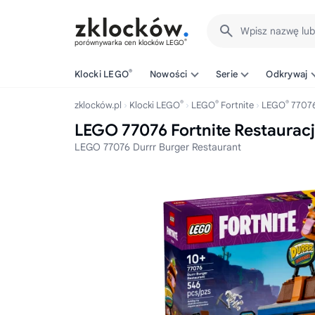
Wpisz nazwę lu
®
porównywarka cen klocków LEGO
®
Klocki LEGO
Nowości
Serie
Odkrywaj
®
®
®
zklocków.pl
Klocki LEGO
LEGO
Fortnite
LEGO
7707
LEGO 77076 Fortnite Restaurac
LEGO 77076 Durrr Burger Restaurant