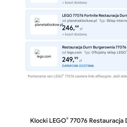
+ koszt dostawy
LEGO 77076 Fortnite Restauracja Dur
od
planetaklockow.pl
Typ:
Sklep inter
246,
44
zł
+ koszt dostawy
Restauracja Durrr Burgerownia 77076
od
lego.com
Typ:
Oficjalny sklep LEGO
249,
99
zł
DARMOWA DOSTAWA
®
Porównanie cen LEGO
77076 zawiera linki afiliacyjne. Jeśli
®
Klocki LEGO
77076 Restauracja 