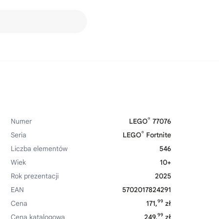
®
Numer
LEGO
77076
®
Seria
LEGO
Fortnite
Liczba elementów
546
Wiek
10+
Rok prezentacji
2025
EAN
5702017824291
99
Cena
171,
zł
99
Cena katalogowa
249,
zł