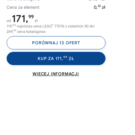
32
Cena za element
0,
zł
171,
99
od
zł
00
®
119,
najniższa cena LEGO
77076 z ostatnich 30 dni
99
249,
cena katalogowa
PORÓWNAJ 13 OFERT
99
KUP ZA 171,
ZŁ
WIĘCEJ INFORMACJI