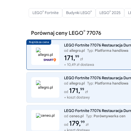
®
®
®
LEGO
Fortnite
Budynki LEGO
LEGO
2025
L
®
Porównaj ceny LEGO
77076
LEGO Fortnite 77076 Restauracja Durr
od
allegro.pl
Typ:
Platforma handlowa
171,
99
zł
+ 10,49 zł dostawa
LEGO Fortnite 77076 Restauracja Durr
od
allegro.pl
Typ:
Platforma handlowa
171,
99
od
zł
+ koszt dostawy
LEGO Fortnite 77076 Restauracja Dur
od
ceneo.pl
Typ:
Porównywarka cen
179,
99
od
zł
+ koszt dostawy