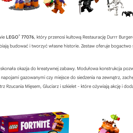
®
wie
LEGO
77076
, który przenosi kultową Restaurację Durrr Burger
ielbiają budować i tworzyć własne historie. Zestaw oferuje bogact
skonała okazja do kreatywnej zabawy. Modułowa konstrukcja poz
t z napojami gazowanymi czy miejsce do siedzenia na zewnątrz, zac
trz Rzucania Mięsem, Gluciarz i szkielet - które ożywiają akcję i do