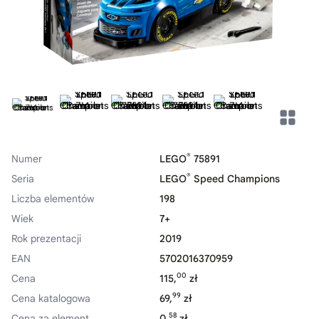
®
Numer
LEGO
75891
®
Seria
LEGO
Speed Champions
Liczba elementów
198
Wiek
7+
Rok prezentacji
2019
EAN
5702016370959
00
Cena
115,
zł
99
Cena katalogowa
69,
zł
58
Cena za element
0,
zł