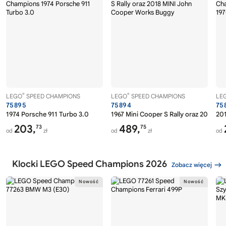
®
®
LEGO
SPEED CHAMPIONS
LEGO
SPEED CHAMPIONS
LE
75895
75894
75
1974 Porsche 911 Turbo 3.0
1967 Mini Cooper S Rally oraz 2018 
201
203,
489,
73
75
od
zł
od
zł
od
Klocki LEGO Speed Champions 2026
Zobacz więcej