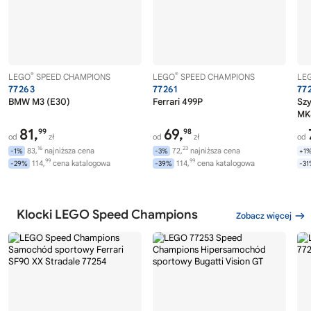
®
®
LEGO
SPEED CHAMPIONS
LEGO
SPEED CHAMPIONS
LE
77263
77261
77
BMW M3 (E30)
Ferrari 499P
Szy
MK
81,
69,
99
98
od
zł
od
zł
od
16
23
83,
najniższa cena
72,
najniższa cena
-1%
-3%
+1
99
99
114,
cena katalogowa
114,
cena katalogowa
-29%
-39%
-3
Klocki LEGO Speed Champions
Zobacz więcej