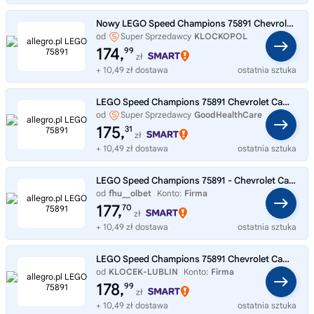
Nowy LEGO Speed Champions 75891 Chevrolet Camaro ZL1 MISB 2019
od
Super Sprzedawcy
KLOCKOPOL
174,
99
zł
+ 10,49 zł dostawa
ostatnia sztuka
LEGO Speed Champions 75891 Chevrolet Camaro ZL1
od
Super Sprzedawcy
GoodHealthCare
175,
31
zł
+ 10,49 zł dostawa
ostatnia sztuka
LEGO Speed Champions 75891 - Chevrolet Camaro ZL1
od
fhu__olbet
Konto:
Firma
177,
70
zł
+ 10,49 zł dostawa
ostatnia sztuka
LEGO Speed Champions 75891 Chevrolet Camaro ZL1+ Torba prezentowa LEGO
od
KLOCEK-LUBLIN
Konto:
Firma
178,
99
zł
+ 10,49 zł dostawa
ostatnia sztuka