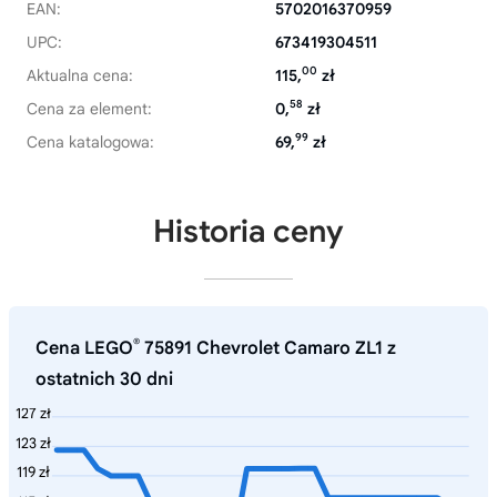
EAN:
5702016370959
UPC:
673419304511
00
Aktualna cena:
115,
zł
58
Cena za element:
0,
zł
99
Cena katalogowa:
69,
zł
Historia ceny
®
Cena LEGO
75891 Chevrolet Camaro ZL1 z
ostatnich 30 dni
127 zł
123 zł
119 zł