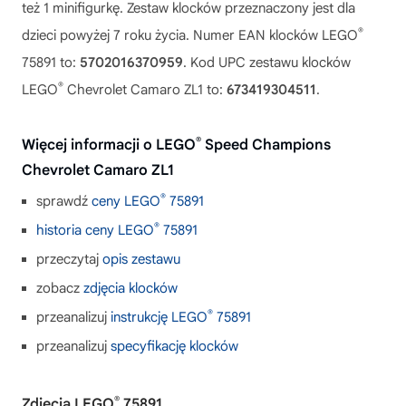
też 1 minifigurkę. Zestaw klocków przeznaczony jest dla
®
dzieci powyżej 7 roku życia. Numer EAN klocków LEGO
75891 to:
5702016370959
. Kod UPC zestawu klocków
®
LEGO
Chevrolet Camaro ZL1 to:
673419304511
.
®
Więcej informacji o LEGO
Speed Champions
Chevrolet Camaro ZL1
®
sprawdź
ceny LEGO
75891
®
historia ceny LEGO
75891
przeczytaj
opis zestawu
zobacz
zdjęcia klocków
®
przeanalizuj
instrukcję LEGO
75891
przeanalizuj
specyfikację klocków
®
Zdjęcia LEGO
75891