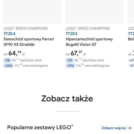
®
®
LEGO
SPEED CHAMPIONS
LEGO
SPEED CHAMPIONS
LE
77254
77253
77
Samochód sportowy Ferrari
Hipersamochód sportowy
Bo
SF90 XX Stradale
Bugatti Vision GT
64,
67,
54
47
od
zł
od
zł
od
72
70
65,
najniższa cena
68,
najniższa cena
-2%
-2%
+6
99
99
114,
cena katalogowa
114,
cena katalogowa
-44%
-41%
-3
Zobacz także
®
Popularne zestawy LEGO
Zobacz więcej