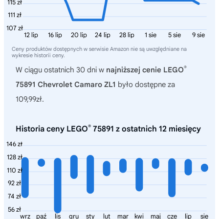
115 zł
111 zł
107 zł
12 lip
16 lip
20 lip
24 lip
28 lip
1 sie
5 sie
9 sie
Ceny produktów dostępnych w serwisie Amazon nie są uwzględniane na
wykresie historii ceny.
®
W ciągu ostatnich 30 dni w
najniższej cenie LEGO
75891 Chevrolet Camaro ZL1
było dostępne za
109,99zł.
®
Historia ceny LEGO
75891 z ostatnich 12 miesięcy
146 zł
128 zł
110 zł
92 zł
74 zł
56 zł
wrz
paź
lis
gru
sty
lut
mar
kwi
maj
cze
lip
sie