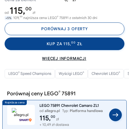
115,
00
od
zł
99
®
109,
najniższa cena LEGO
75891 z ostatnich 30 dni
+5%
PORÓWNAJ 3 OFERTY
00
KUP ZA 115,
ZŁ
WIĘCEJ INFORMACJI
®
®
®
LEGO
Speed Champions
Wyścigi LEGO
Chevrolet LEGO
®
Porównaj ceny LEGO
75891
LEGO 75891 Chevrolet Camaro ZL1
od
allegro.pl
Typ:
Platforma handlowa
115,
00
zł
+ 10,49 zł dostawa