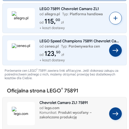
LEGO 75891 Chevrolet Camaro ZL1
od
allegro.pl
Typ:
Platforma handlowa
115,
00
od
zł
+ koszt dostawy
LEGO Speed Champions 75891 Chevrolet Camaro ZL1
od
ceneo.pl
Typ:
Porównywarka cen
123,
50
od
zł
+ koszt dostawy
®
Porównanie cen LEGO
75891 zawiera linki afiliacyjne. Jeśli dokonasz zakupu za
pośrednictwem jednego z nich, możemy otrzymać prowizję bez dodatkowych
kosztów dla Ciebie.
®
Oficjalna strona LEGO
75891
Chevrolet Camaro ZL1 75891
od
lego.com
Komunikat:
Produkt wycofany –
zakończono produkcję