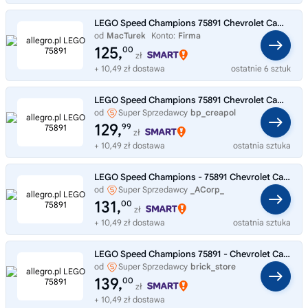
LEGO Speed Champions 75891 Chevrolet Camaro ZL1. Ideał.
od
MacTurek
Konto:
Firma
125,
00
zł
+ 10,49 zł dostawa
ostatnie 6 sztuk
LEGO Speed Champions 75891 Chevrolet Camaro ZL1
od
Super Sprzedawcy
bp_creapol
129,
99
zł
+ 10,49 zł dostawa
ostatnia sztuka
LEGO Speed Champions - 75891 Chevrolet Camaro ZL1 - Nowe
od
Super Sprzedawcy
_ACorp_
131,
00
zł
+ 10,49 zł dostawa
ostatnia sztuka
LEGO Speed Champions 75891 - Chevrolet Camaro ZL1
od
Super Sprzedawcy
brick_store
139,
00
zł
+ 10,49 zł dostawa