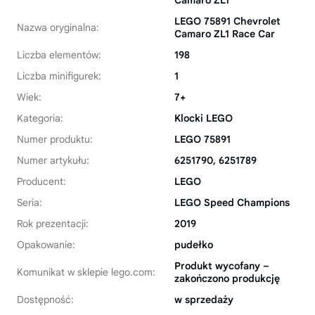
Camaro ZL1
LEGO 75891 Chevrolet
Nazwa oryginalna:
Camaro ZL1 Race Car
Liczba elementów:
198
Liczba minifigurek:
1
Wiek:
7+
Kategoria:
Klocki LEGO
Numer produktu:
LEGO 75891
Numer artykułu:
6251790, 6251789
Producent:
LEGO
Seria:
LEGO Speed Champions
Rok prezentacji:
2019
Opakowanie:
pudełko
Produkt wycofany –
Komunikat w sklepie lego.com:
zakończono produkcję
Dostępność:
w sprzedaży