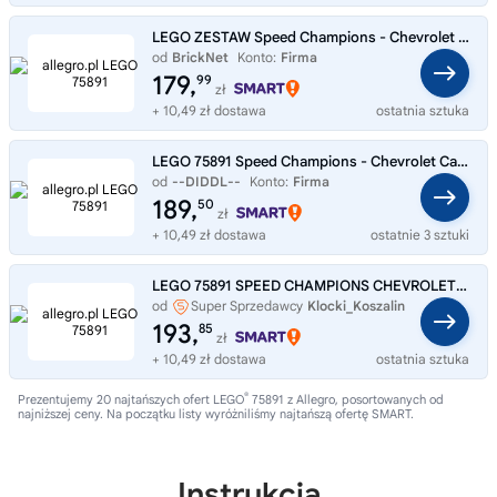
LEGO ZESTAW Speed Champions - Chevrolet Camaro ZL1 75891
od
BrickNet
Konto:
Firma
179,
99
zł
+ 10,49 zł dostawa
ostatnia sztuka
LEGO 75891 Speed Champions - Chevrolet Camaro ZL1 - NOWY
od
--DIDDL--
Konto:
Firma
189,
50
zł
+ 10,49 zł dostawa
ostatnie 3 sztuki
LEGO 75891 SPEED CHAMPIONS CHEVROLET CAMARO ZL1
od
Super Sprzedawcy
Klocki_Koszalin
193,
85
zł
+ 10,49 zł dostawa
ostatnia sztuka
®
Prezentujemy 20 najtańszych ofert LEGO
75891 z Allegro, posortowanych od
najniższej ceny. Na początku listy wyróżniliśmy najtańszą ofertę SMART.
Instrukcja