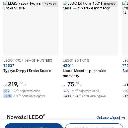
®
®
LEGO
KPOP DEMON HUNTERS
LEGO
EDITIONS
LE
72537
43011
77
Tygrys Derpy i Sroka Sussie
Lionel Messi — piłkarskie
Bol
momenty
219,
75,
00
13
od
zł
od
zł
od
00
29
219,
najniższa cena
71,
najniższa cena
0%
+5%
+3
99
99
299,
cena katalogowa
124,
cena katalogowa
-27%
-40%
-4
®
Nowości LEGO
Zobacz więcej