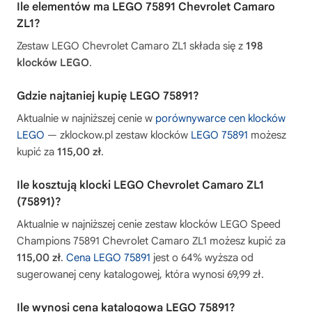
Ile elementów ma LEGO 75891 Chevrolet Camaro
ZL1?
Zestaw LEGO Chevrolet Camaro ZL1 składa się z
198
klocków LEGO
.
Gdzie najtaniej kupię LEGO 75891?
Aktualnie w najniższej cenie w
porównywarce cen klocków
LEGO
— zklockow.pl zestaw klocków
LEGO 75891
możesz
kupić za
115,00 zł
.
Ile kosztują klocki LEGO Chevrolet Camaro ZL1
(75891)?
Aktualnie w najniższej cenie zestaw klocków LEGO Speed
Champions 75891 Chevrolet Camaro ZL1 możesz kupić za
115,00 zł
.
Cena LEGO 75891
jest o 64% wyższa od
sugerowanej ceny katalogowej, która wynosi 69,99 zł.
Ile wynosi cena katalogowa LEGO 75891?