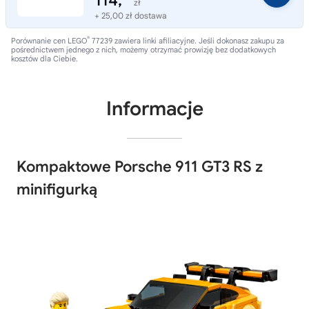
114,
zł
+ 25,00 zł dostawa
®
Porównanie cen LEGO
77239 zawiera linki afiliacyjne. Jeśli dokonasz zakupu za
pośrednictwem jednego z nich, możemy otrzymać prowizję bez dodatkowych
kosztów dla Ciebie.
Informacje
Kompaktowe Porsche 911 GT3 RS z
minifigurką