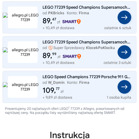
LEGO 77239 Speed Champions Supersamochód Porsche 911 GT3 RS
od
PKBricks
Konto:
Firma
89,
47
zł
+ 10,49 zł dostawa
ostatnie 6 sztuk
LEGO 77239 Speed Champions Supersamochód Porsche 911 GT3 RS
od
Super Sprzedawcy
KlocekPoKlocku
89,
99
zł
+ 10,49 zł dostawa
ostatnie 3 sztuki
LEGO Speed Champions 77239 Porsche 911 GT3 RS + KATALOG LEGO PDF
od
W_Domin
Konto:
Firma
109,
77
zł
+ 9,89 zł dostawa
1 osoba kupiła
®
Prezentujemy 20 najtańszych ofert LEGO
77239 z Allegro, posortowanych od
najniższej ceny. Na początku listy wyróżniliśmy najtańszą ofertę SMART.
Instrukcja