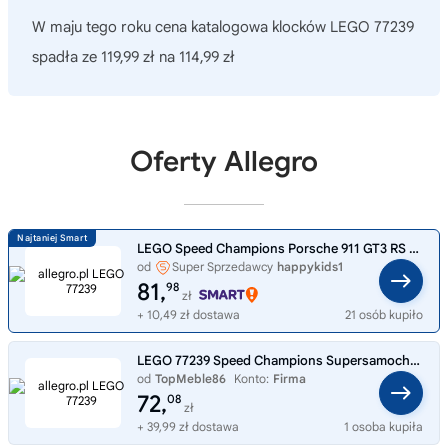
W maju tego roku cena katalogowa klocków LEGO 77239
spadła ze 119,99 zł na 114,99 zł
Oferty Allegro
LEGO Speed Champions Porsche 911 GT3 RS Supercar 77239
od
Super Sprzedawcy
happykids1
81,
98
zł
+ 10,49 zł dostawa
21 osób kupiło
LEGO 77239 Speed Champions Supersamochód Porsche 911 GT3 RS
od
TopMeble86
Konto:
Firma
72,
08
zł
+ 39,99 zł dostawa
1 osoba kupiła