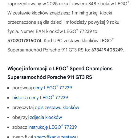
®
zaprezentowany w 2025 roku i zawiera 348 klocków LEGO
.
W zestawie klocków znajdziesz 1 minifigurkę. Klocki
przeznaczone są dla dzieci i młodzieży powyżej 9 roku
®
życia. Numer EAN klocków LEGO
77239 to:
®
5702017816074
. Kod UPC zestawu klocków LEGO
Supersamochód Porsche 911 GT3 RS to:
673419405249
.
®
Więcej informacji o LEGO
Speed Champions
Supersamochód Porsche 911 GT3 RS
®
porównaj
ceny LEGO
77239
®
historia ceny LEGO
77239
przeczytaj
opis zestawu klocków
obejrzyj
zdjęcia klocków
®
zobacz
instrukcję LEGO
77239
zweryfikuj
specyfikację zestawu