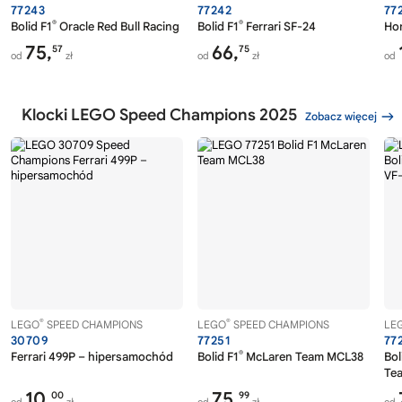
77243
77242
77
®
®
Bolid F1
Oracle Red Bull Racing RB20
Bolid F1
Ferrari SF-24
Hon
75,
66,
57
75
od
zł
od
zł
od
Klocki LEGO Speed Champions 2025
Zobacz więcej
®
®
LEGO
SPEED CHAMPIONS
LEGO
SPEED CHAMPIONS
LE
30709
77251
77
®
Ferrari 499P – hipersamochód
Bolid F1
McLaren Team MCL38
Bol
Te
10,
75,
00
99
od
zł
od
zł
od