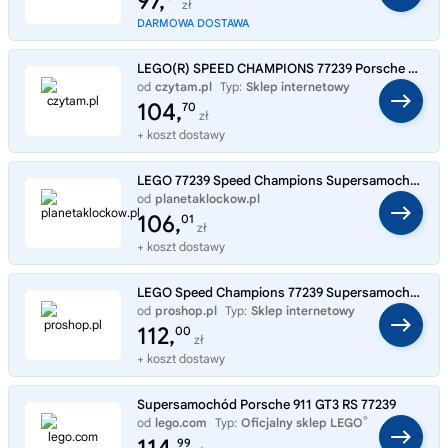
97,
zł
DARMOWA DOSTAWA
LEGO(R) SPEED CHAMPIONS 77239 Porsche 911 GT3 RS
od
czytam.pl
Typ:
Sklep internetowy
104,
70
zł
+ koszt dostawy
LEGO 77239 Speed Champions Supersamochód Porsche 911 GT3 RS
od
planetaklockow.pl
Typ:
Sklep internetowy
106,
01
zł
+ koszt dostawy
LEGO Speed Champions 77239 Supersamochód Porsche 911 GT3 RS
od
proshop.pl
Typ:
Sklep internetowy
112,
00
zł
+ koszt dostawy
Supersamochód Porsche 911 GT3 RS 77239
®
od
lego.com
Typ:
Oficjalny sklep LEGO
99