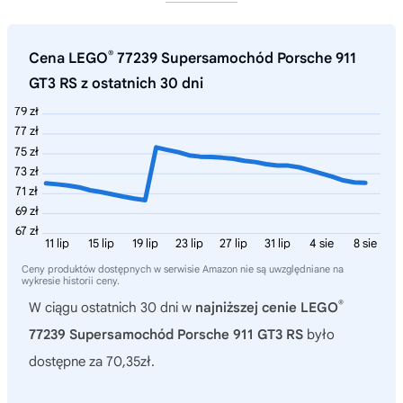
®
Cena LEGO
77239 Supersamochód Porsche 911
GT3 RS z ostatnich 30 dni
79 zł
77 zł
75 zł
73 zł
71 zł
69 zł
67 zł
11 lip
15 lip
19 lip
23 lip
27 lip
31 lip
4 sie
8 sie
Ceny produktów dostępnych w serwisie Amazon nie są uwzględniane na
wykresie historii ceny.
®
W ciągu ostatnich 30 dni w
najniższej cenie LEGO
77239 Supersamochód Porsche 911 GT3 RS
było
dostępne za 70,35zł.