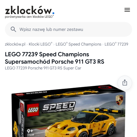
®
porównywarka cen klocków LEGO
Wpisz nazwę lub numer zestawu
®
®
®
zklocków.pl
Klocki LEGO
LEGO
Speed Champions
LEGO
77239
LEGO 77239 Speed Champions
Supersamochód Porsche 911 GT3 RS
LEGO 77239 Porsche 911 GT3 RS Super Car