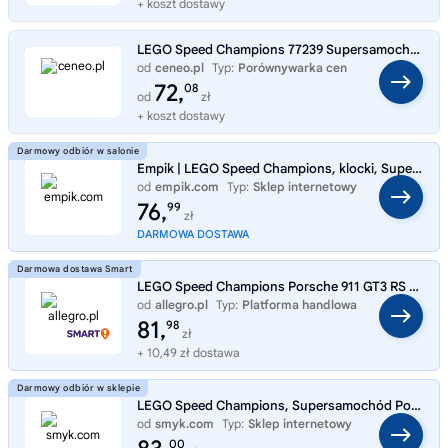
+ koszt dostawy
LEGO Speed Champions 77239 Supersamochód Porsche 911 GT3 RS
od
ceneo.pl
Typ:
Porównywarka cen
72,
08
od
zł
+ koszt dostawy
Empik | LEGO Speed Champions, klocki, Supersamochód Porsche 911 GT3 RS, 77239
od
empik.com
Typ:
Sklep internetowy
76,
99
zł
DARMOWA DOSTAWA
LEGO Speed Champions Porsche 911 GT3 RS Supercar 77239
od
allegro.pl
Typ:
Platforma handlowa
81,
98
zł
+ 10,49 zł dostawa
LEGO Speed Champions, Supersamochód Porsche 911 GT3 RS, 77239
od
smyk.com
Typ:
Sklep internetowy
00