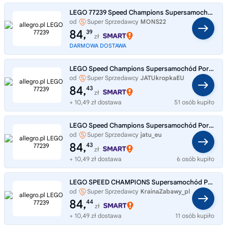
LEGO 77239 Speed Champions Supersamochód Porsche 911 GT3 RS
od
Super Sprzedawcy
MONS22
84,
39
zł
DARMOWA DOSTAWA
LEGO Speed Champions Supersamochód Porsche 911 GT3 RS 77239
od
Super Sprzedawcy
JATUkropkaEU
84,
43
zł
+ 10,49 zł dostawa
51 osób kupiło
LEGO Speed Champions Supersamochód Porsche 911 GT3 RS 77239
od
Super Sprzedawcy
jatu_eu
84,
43
zł
+ 10,49 zł dostawa
6 osób kupiło
LEGO SPEED CHAMPIONS Supersamochód Porsche 911 GT3 RS 77239
od
Super Sprzedawcy
KrainaZabawy_pl
84,
44
zł
+ 10,49 zł dostawa
11 osób kupiło