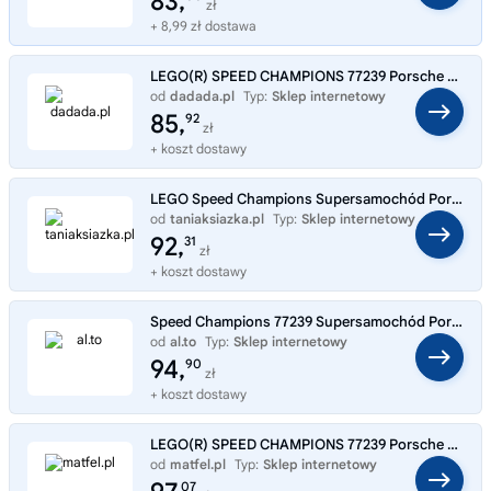
83,
zł
+ 8,99 zł dostawa
LEGO(R) SPEED CHAMPIONS 77239 Porsche 911 GT3 RS
od
dadada.pl
Typ:
Sklep internetowy
85,
92
zł
+ koszt dostawy
LEGO Speed Champions Supersamochód Porsche 911 GT3 RS 77239
od
taniaksiazka.pl
Typ:
Sklep internetowy
92,
31
zł
+ koszt dostawy
Speed Champions 77239 Supersamochód Porsche 911 gt3 rs
od
al.to
Typ:
Sklep internetowy
94,
90
zł
+ koszt dostawy
LEGO(R) SPEED CHAMPIONS 77239 Porsche 911 GT3 RS
od
matfel.pl
Typ:
Sklep internetowy
07