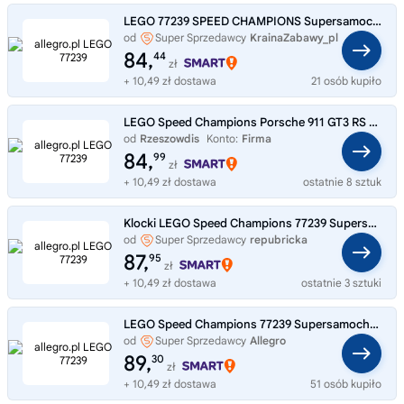
LEGO 77239 SPEED CHAMPIONS Supersamochód Porsche 911 GT3 RS
od
Super Sprzedawcy
KrainaZabawy_pl
84,
44
zł
+ 10,49 zł dostawa
21 osób kupiło
LEGO Speed Champions Porsche 911 GT3 RS Supercar 77239
od
Rzeszowdis
Konto:
Firma
84,
99
zł
+ 10,49 zł dostawa
ostatnie 8 sztuk
Klocki LEGO Speed Champions 77239 Supersamochód Porsche 911 GT3 RS
od
Super Sprzedawcy
repubricka
87,
95
zł
+ 10,49 zł dostawa
ostatnie 3 sztuki
LEGO Speed Champions 77239 Supersamochód Porsche 911 GT3 RS, samochód
od
Super Sprzedawcy
Allegro
89,
30
zł
+ 10,49 zł dostawa
51 osób kupiło