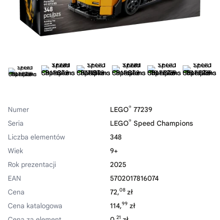
®
Numer
LEGO
77239
®
Seria
LEGO
Speed Champions
Liczba elementów
348
Wiek
9+
Rok prezentacji
2025
EAN
5702017816074
08
Cena
72,
zł
99
Cena katalogowa
114,
zł
21
Cena za element
0,
zł