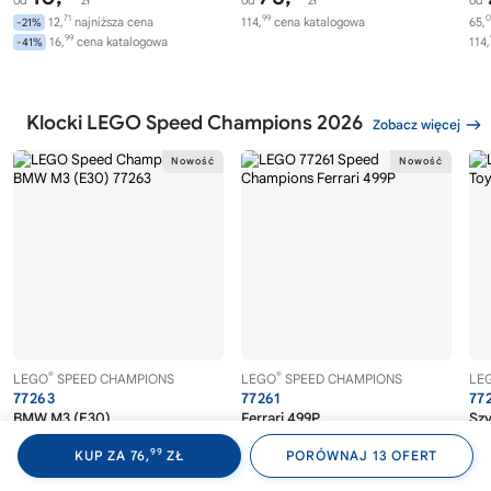
71
99
0
12,
najniższa cena
114,
cena katalogowa
65,
-21%
99
16,
cena katalogowa
114,
-41%
Klocki LEGO Speed Champions 2026
Zobacz więcej
®
®
LEGO
SPEED CHAMPIONS
LEGO
SPEED CHAMPIONS
LE
77263
77261
77
BMW M3 (E30)
Ferrari 499P
Szy
MK
99
KUP ZA 76,
ZŁ
PORÓWNAJ 13 OFERT
81,
72,
99
13
od
zł
od
zł
od