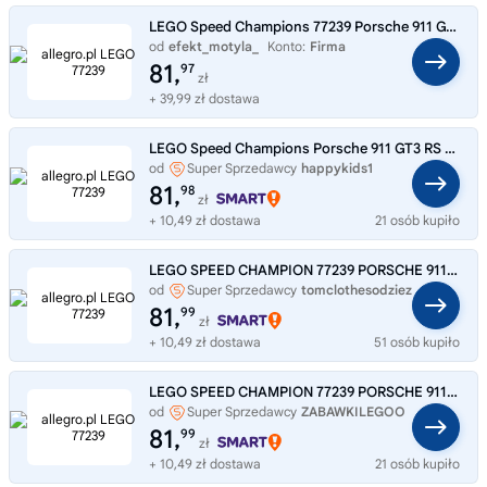
LEGO Speed Champions 77239 Porsche 911 GT3 RS Supercar
od
efekt_motyla_
Konto:
Firma
81,
97
zł
+ 39,99 zł dostawa
LEGO Speed Champions Porsche 911 GT3 RS Supercar 77239
od
Super Sprzedawcy
happykids1
81,
98
zł
+ 10,49 zł dostawa
21 osób kupiło
LEGO SPEED CHAMPION 77239 PORSCHE 911 GT3 RS ZABAWA PREZENT 9+
od
Super Sprzedawcy
tomclothesodziez
81,
99
zł
+ 10,49 zł dostawa
51 osób kupiło
LEGO SPEED CHAMPION 77239 PORSCHE 911 GT3 RS ZABAWA PREZENT 9+
od
Super Sprzedawcy
ZABAWKILEGOO
81,
99
zł
+ 10,49 zł dostawa
21 osób kupiło