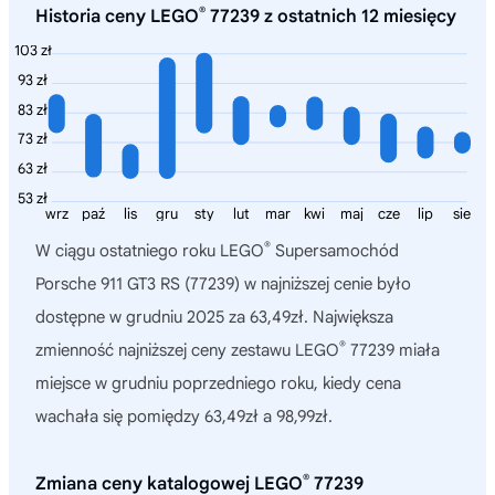
®
Historia ceny LEGO
77239 z ostatnich 12 miesięcy
103 zł
93 zł
83 zł
73 zł
63 zł
53 zł
wrz
paź
lis
gru
sty
lut
mar
kwi
maj
cze
lip
sie
®
W ciągu ostatniego roku
LEGO
Supersamochód
Porsche 911 GT3 RS (77239)
w najniższej cenie było
dostępne w grudniu 2025 za 63,49zł. Największa
®
zmienność najniższej ceny zestawu LEGO
77239 miała
miejsce w grudniu poprzedniego roku, kiedy cena
wachała się pomiędzy 63,49zł a 98,99zł.
®
Zmiana ceny katalogowej LEGO
77239