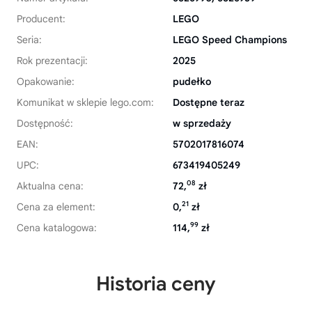
Producent:
LEGO
Seria:
LEGO Speed Champions
Rok prezentacji:
2025
Opakowanie:
pudełko
Komunikat w sklepie lego.com:
Dostępne teraz
Dostępność:
w sprzedaży
EAN:
5702017816074
UPC:
673419405249
08
Aktualna cena:
72,
zł
21
Cena za element:
0,
zł
99
Cena katalogowa:
114,
zł
Historia ceny