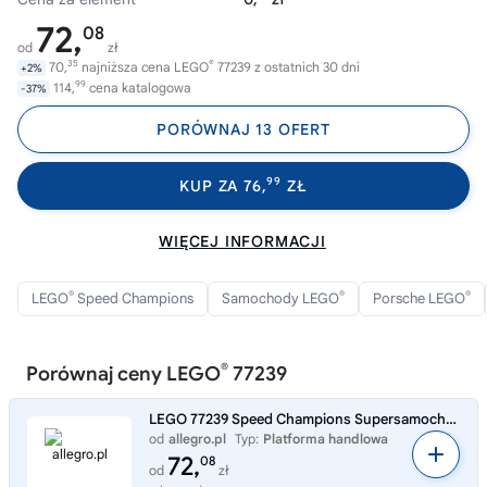
72,
08
od
zł
35
®
70,
najniższa cena LEGO
77239 z ostatnich 30 dni
+2%
99
114,
cena katalogowa
-37%
PORÓWNAJ 13 OFERT
99
KUP ZA 76,
ZŁ
WIĘCEJ INFORMACJI
®
®
®
LEGO
Speed Champions
Samochody LEGO
Porsche LEGO
®
Porównaj ceny LEGO
77239
LEGO 77239 Speed Champions Supersamochód Porsche 911 GT3 RS
od
allegro.pl
Typ:
Platforma handlowa
72,
08
od
zł