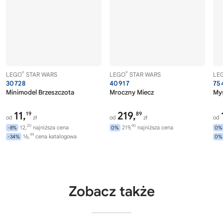
®
®
LEGO
STAR WARS
LEGO
STAR WARS
LE
30728
40917
75
Minimodel Brzeszczota
Mroczny Miecz
Myś
11,
219,
19
89
od
zł
od
zł
od
20
90
12,
najniższa cena
219,
najniższa cena
-8%
0%
0%
99
16,
cena katalogowa
-34%
0%
Zobacz także