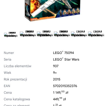
®
Numer
LEGO
75094
®
Seria
LEGO
Star Wars
Liczba elementów
937
Wiek
9+
Rok prezentacji
2015
EAN
5702015352376
00
Cena
1 149,
zł
99
Cena katalogowa
449,
zł
23
Cena za element
1,
zł