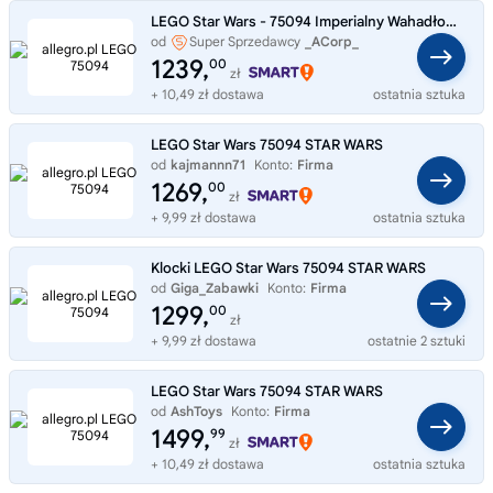
LEGO Star Wars - 75094 Imperialny Wahadłowiec Tydirium - Nowe
od
Super Sprzedawcy
_ACorp_
1239,
00
zł
+ 10,49 zł dostawa
ostatnia sztuka
LEGO Star Wars 75094 STAR WARS
od
kajmannn71
Konto:
Firma
1269,
00
zł
+ 9,99 zł dostawa
ostatnia sztuka
Klocki LEGO Star Wars 75094 STAR WARS
od
Giga_Zabawki
Konto:
Firma
1299,
00
zł
+ 9,99 zł dostawa
ostatnie 2 sztuki
LEGO Star Wars 75094 STAR WARS
od
AshToys
Konto:
Firma
1499,
99
zł
+ 10,49 zł dostawa
ostatnia sztuka