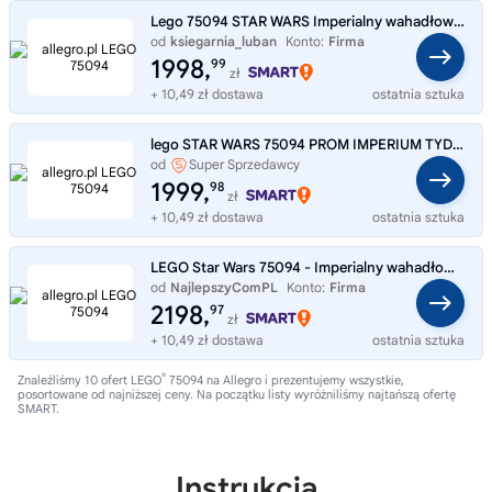
Lego 75094 STAR WARS Imperialny wahadłowiec Tydiri
od
ksiegarnia_luban
Konto:
Firma
1998,
99
zł
+ 10,49 zł dostawa
ostatnia sztuka
lego STAR WARS 75094 PROM IMPERIUM TYDIRIUM klocki
od
Super Sprzedawcy
PiasecznoZabawki
1999,
98
zł
+ 10,49 zł dostawa
ostatnia sztuka
LEGO Star Wars 75094 - Imperialny wahadłowiec Tydirium
od
NajlepszyComPL
Konto:
Firma
2198,
97
zł
+ 10,49 zł dostawa
ostatnia sztuka
®
Znaleźliśmy 10 ofert LEGO
75094 na Allegro i prezentujemy wszystkie,
posortowane od najniższej ceny. Na początku listy wyróżniliśmy najtańszą ofertę
SMART.
Instrukcja