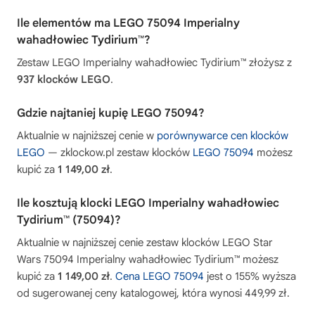
Ile elementów ma LEGO 75094 Imperialny
wahadłowiec Tydirium™?
Zestaw LEGO Imperialny wahadłowiec Tydirium™ złożysz z
937 klocków LEGO
.
Gdzie najtaniej kupię LEGO 75094?
Aktualnie w najniższej cenie w
porównywarce cen klocków
LEGO
— zklockow.pl zestaw klocków
LEGO 75094
możesz
kupić za
1 149,00 zł
.
Ile kosztują klocki LEGO Imperialny wahadłowiec
Tydirium™ (75094)?
Aktualnie w najniższej cenie zestaw klocków LEGO Star
Wars 75094 Imperialny wahadłowiec Tydirium™ możesz
kupić za
1 149,00 zł
.
Cena LEGO 75094
jest o 155% wyższa
od sugerowanej ceny katalogowej, która wynosi 449,99 zł.