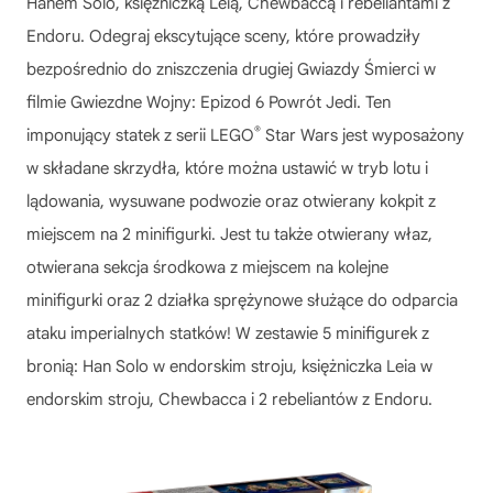
Hanem Solo, księżniczką Leią, Chewbaccą i rebeliantami z
Endoru. Odegraj ekscytujące sceny, które prowadziły
bezpośrednio do zniszczenia drugiej Gwiazdy Śmierci w
filmie Gwiezdne Wojny: Epizod 6 Powrót Jedi. Ten
®
imponujący statek z serii LEGO
Star Wars jest wyposażony
w składane skrzydła, które można ustawić w tryb lotu i
lądowania, wysuwane podwozie oraz otwierany kokpit z
miejscem na 2 minifigurki. Jest tu także otwierany właz,
otwierana sekcja środkowa z miejscem na kolejne
minifigurki oraz 2 działka sprężynowe służące do odparcia
ataku imperialnych statków! W zestawie 5 minifigurek z
bronią: Han Solo w endorskim stroju, księżniczka Leia w
endorskim stroju, Chewbacca i 2 rebeliantów z Endoru.