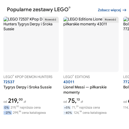
®
Popularne zestawy LEGO
Zobacz więcej
®
®
LEGO
KPOP DEMON HUNTERS
LEGO
EDITIONS
LE
72537
43011
77
Tygrys Derpy i Sroka Sussie
Lionel Messi — piłkarskie
Bol
momenty
219,
75,
00
13
od
zł
od
zł
od
00
29
219,
najniższa cena
71,
najniższa cena
114,
0%
+5%
99
99
299,
cena katalogowa
124,
cena katalogowa
-27%
-40%