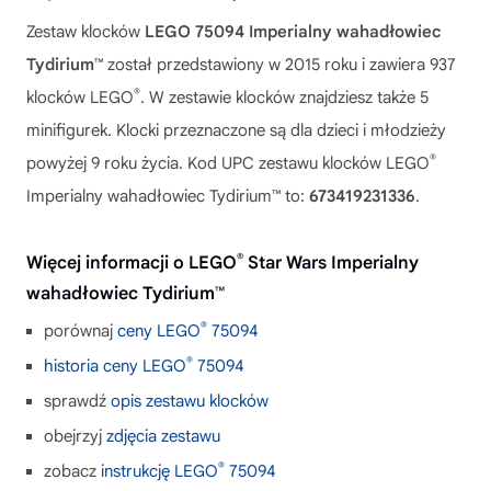
Zestaw klocków
LEGO 75094 Imperialny wahadłowiec
Tydirium™
został przedstawiony w 2015 roku i zawiera 937
®
klocków LEGO
. W zestawie klocków znajdziesz także 5
minifigurek. Klocki przeznaczone są dla dzieci i młodzieży
®
powyżej 9 roku życia. Kod UPC zestawu klocków LEGO
Imperialny wahadłowiec Tydirium™ to:
673419231336
.
®
Więcej informacji o LEGO
Star Wars Imperialny
wahadłowiec Tydirium™
®
porównaj
ceny LEGO
75094
®
historia ceny LEGO
75094
sprawdź
opis zestawu klocków
obejrzyj
zdjęcia zestawu
®
zobacz
instrukcję LEGO
75094