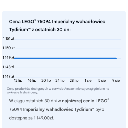
®
Cena LEGO
75094 Imperialny wahadłowiec
Tydirium™ z ostatnich 30 dni
1 151 zł
1 150 zł
1 149 zł
1 148 zł
1 147 zł
12 lip
16 lip
20 lip
24 lip
28 lip
1 sie
5 sie
9 sie
Ceny produktów dostępnych w serwisie Amazon nie są uwzględniane na
wykresie historii ceny.
®
W ciągu ostatnich 30 dni w
najniższej cenie LEGO
75094 Imperialny wahadłowiec Tydirium™
było
dostępne za 1 149,00zł.