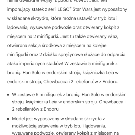
filmie Gwiezdne Wojny: Epizod 6 Powrót Jedi. Ten
®
imponujący statek z serii LEGO
Star Wars jest wyposażony
w składane skrzydła, które można ustawić w tryb lotu i
lądowania, wysuwane podwozie oraz otwierany kokpit z
miejscem na 2 minifigurki. Jest tu także otwierany właz,
otwierana sekcja środkowa z miejscem na kolejne
minifigurki oraz 2 działka sprężynowe służące do odparcia
ataku imperialnych statków! W zestawie 5 minifigurek z
bronią: Han Solo w endorskim stroju, księżniczka Leia w
endorskim stroju, Chewbacca i 2 rebeliantów z Endoru.
W zestawie 5 minifigurek z bronią: Han Solo w endorskim
stroju, księżniczka Leia w endorskim stroju, Chewbacca i
2 rebeliantów z Endoru
Model jest wyposażony w składane skrzydła z
możliwością ustawienia w tryb lotu i lądowania,
wysuwane podwozie, otwierany kokpit z miejscem na