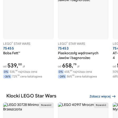
®
®
LEGO
STAR WARS
LEGO
STAR WARS
LE
75455
75453
75
Boba Fett™
Piaskoczołg wędrownych
AT-
Jawów i bagnorożec
4
539,
658,
00
79
od
zł
od
zł
od
99
89
538,
najniższa cena
658,
najniższa cena
509
0%
0%
99
99
729,
cena katalogowa
869,
cena katalogowa
689,
-26%
-24%
Klocki LEGO Star Wars
Zobacz więcej