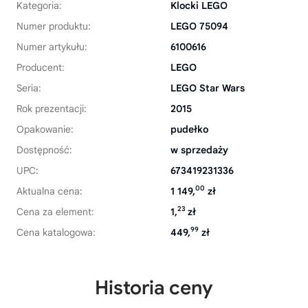
Kategoria:
Klocki LEGO
Numer produktu:
LEGO 75094
Numer artykułu:
6100616
Producent:
LEGO
Seria:
LEGO Star Wars
Rok prezentacji:
2015
Opakowanie:
pudełko
Dostępność:
w sprzedaży
UPC:
673419231336
00
Aktualna cena:
1 149,
zł
23
Cena za element:
1,
zł
99
Cena katalogowa:
449,
zł
Historia ceny