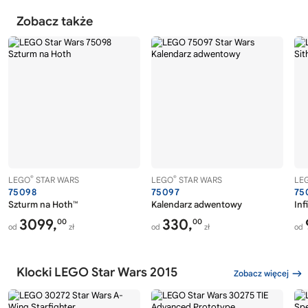
Zobacz także
®
®
LEGO
STAR WARS
LEGO
STAR WARS
LE
75098
75097
75
Szturm na Hoth™
Kalendarz adwentowy
Inf
3099,
330,
00
00
od
zł
od
zł
od
Klocki LEGO Star Wars 2015
Zobacz więcej