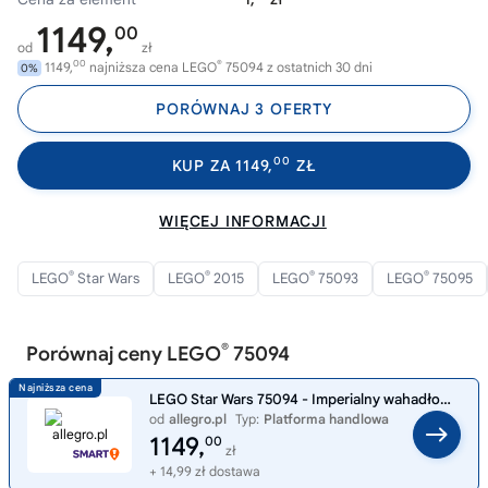
1149,
00
od
zł
00
®
1149,
najniższa cena LEGO
75094 z ostatnich 30 dni
0%
PORÓWNAJ 3 OFERTY
00
KUP ZA 1149,
ZŁ
WIĘCEJ INFORMACJI
®
®
®
®
LEGO
Star Wars
LEGO
2015
LEGO
75093
LEGO
75095
®
Porównaj ceny LEGO
75094
LEGO Star Wars 75094 - Imperialny wahadłowiec Tydirium
od
allegro.pl
Typ:
Platforma handlowa
1149,
00
zł
+ 14,99 zł dostawa