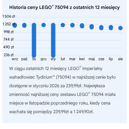
®
Historia ceny LEGO
75094 z ostatnich 12 miesięcy
1 506 zł
1 252 zł
998 zł
744 zł
490 zł
236 zł
wrz
paź
lis
gru
sty
lut
mar
kwi
maj
cze
lip
sie
®
W ciągu ostatnich 12 miesięcy
LEGO
Imperialny
wahadłowiec Tydirium™ (75094)
w najniższej cenie było
dostępne w styczniu 2026 za 239,99zł. Największa
®
zmienność najniższej ceny zestawu LEGO
75094 miała
miejsce w listopadzie poprzedniego roku, kiedy cena
wachała się pomiędzy 239,99zł a 1 249,90zł.