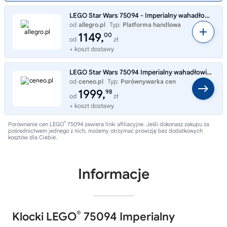
LEGO Star Wars 75094 - Imperialny wahadłowiec Tydirium
od
allegro.pl
Typ:
Platforma handlowa
1149,
00
od
zł
+ koszt dostawy
LEGO Star Wars 75094 Imperialny wahadłowiec Tydirium
od
ceneo.pl
Typ:
Porównywarka cen
1999,
98
od
zł
+ koszt dostawy
®
Porównanie cen LEGO
75094 zawiera linki afiliacyjne. Jeśli dokonasz zakupu za
pośrednictwem jednego z nich, możemy otrzymać prowizję bez dodatkowych
kosztów dla Ciebie.
Informacje
®
Klocki LEGO
75094 Imperialny