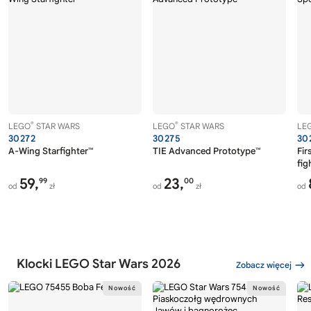
®
®
LEGO
STAR WARS
LEGO
STAR WARS
LE
30272
30275
30
A-Wing Starfighter™
TIE Advanced Prototype™
Fir
fig
59,
23,
99
00
od
zł
od
zł
od
Klocki LEGO Star Wars 2026
Zobacz więcej