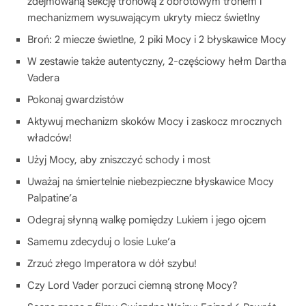
zdejmowaną sekcję tronową z obrotowym tronem i
mechanizmem wysuwającym ukryty miecz świetlny
Broń: 2 miecze świetlne, 2 piki Mocy i 2 błyskawice Mocy
W zestawie także autentyczny, 2-częściowy hełm Dartha
Vadera
Pokonaj gwardzistów
Aktywuj mechanizm skoków Mocy i zaskocz mrocznych
władców!
Użyj Mocy, aby zniszczyć schody i most
Uważaj na śmiertelnie niebezpieczne błyskawice Mocy
Palpatine’a
Odegraj słynną walkę pomiędzy Lukiem i jego ojcem
Samemu zdecyduj o losie Luke’a
Zrzuć złego Imperatora w dół szybu!
Czy Lord Vader porzuci ciemną stronę Mocy?