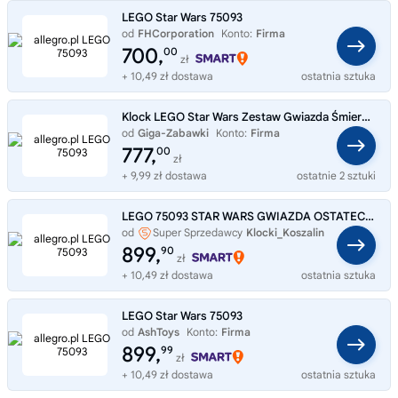
LEGO Star Wars 75093
od
FHCorporation
Konto:
Firma
700,
00
zł
+ 10,49 zł dostawa
ostatnia sztuka
Klock LEGO Star Wars Zestaw Gwiazda Śmierci ostateczny pojedynek 75093
od
Giga-Zabawki
Konto:
Firma
777,
00
zł
+ 9,99 zł dostawa
ostatnie 2 sztuki
LEGO 75093 STAR WARS GWIAZDA OSTATECZNY POJEDYNEK
od
Super Sprzedawcy
Klocki_Koszalin
899,
90
zł
+ 10,49 zł dostawa
ostatnia sztuka
LEGO Star Wars 75093
od
AshToys
Konto:
Firma
899,
99
zł
+ 10,49 zł dostawa
ostatnia sztuka