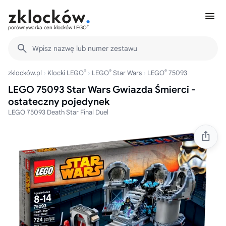
®
porównywarka cen klocków LEGO
Wpisz nazwę lub numer zestawu
®
®
®
zklocków.pl
Klocki LEGO
LEGO
Star Wars
LEGO
75093
LEGO 75093 Star Wars Gwiazda Śmierci -
ostateczny pojedynek
LEGO 75093 Death Star Final Duel