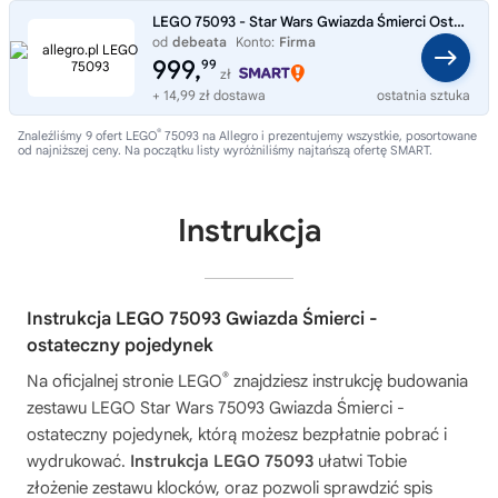
LEGO 75093 - Star Wars Gwiazda Śmierci Ostateczny
od
debeata
Konto:
Firma
999,
99
zł
+ 14,99 zł dostawa
ostatnia sztuka
®
Znaleźliśmy 9 ofert LEGO
75093 na Allegro i prezentujemy wszystkie, posortowane
od najniższej ceny. Na początku listy wyróżniliśmy najtańszą ofertę SMART.
Instrukcja
Instrukcja LEGO 75093 Gwiazda Śmierci -
ostateczny pojedynek
®
Na oficjalnej stronie LEGO
znajdziesz instrukcję budowania
zestawu
LEGO Star Wars 75093 Gwiazda Śmierci -
ostateczny pojedynek
, którą możesz bezpłatnie pobrać i
wydrukować.
Instrukcja LEGO 75093
ułatwi Tobie
złożenie zestawu klocków, oraz pozwoli sprawdzić spis