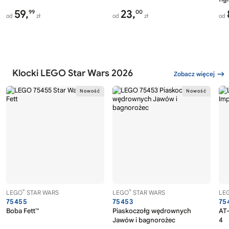
59,
23,
99
00
od
zł
od
zł
od
Klocki LEGO Star Wars 2026
Zobacz więcej
®
®
LEGO
STAR WARS
LEGO
STAR WARS
LE
75455
75453
75
Boba Fett™
Piaskoczołg wędrownych
AT-
Jawów i bagnorożec
4