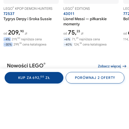
®
®
LEGO
KPOP DEMON HUNTERS
LEGO
EDITIONS
LE
72537
43011
77
Tygrys Derpy i Sroka Sussie
Lionel Messi — piłkarskie
Bol
momenty
209,
75,
90
23
od
zł
od
zł
od
00
29
219,
najniższa cena
71,
najniższa cena
114,
-4%
+6%
99
99
299,
cena katalogowa
124,
cena katalogowa
-30%
-40%
®
Nowości LEGO
Zobacz więcej
00
KUP ZA 692,
ZŁ
PORÓWNAJ 2 OFERTY