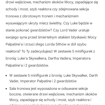
drzwi wejściowe, mechanizm skoków Mocy, zapadające się
schody i most, szyb reaktora czy zdejmowana sekcja
tronowa z obrotowym tronem i mechanizmem
wysuwającym ukryty miecz świetlny. Czy Luke będzie w
stanie pokonać gwardzistów? Czy Lord Vader uratuje
swojego syna przed śmiertelnym atakiem błyskawic Mocy
Palpatine’a i zrzuci złego Lorda Sithów w dół szybu
reaktora? To Ty zadecydujesz! W zestawie 5 minifigurek z
bronią: Luke'a Skywalkera, Dartha Vadera, Imperatora
Palpatine'a i 2 gwardzistów.
W zestawie 5 minifigurek z bronią: Luke Skywalker, Darth
Vader, Imperator Palpatine i 2 gwardzistów
Sala tronowa jest wyposażona w odsuwane sekcje
boczne, otwierane drzwi wejściowe, mechanizm skoków
Mocy, zapadające się schody i most, szyb reaktora i