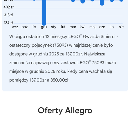
492 zł
313 zł
134 zł
wrz
paź
lis
gru
sty
lut
mar
kwi
maj
cze
lip
sie
®
W ciągu ostatnich 12 miesięcy
LEGO
Gwiazda Śmierci -
ostateczny pojedynek (75093)
w najniższej cenie było
dostępne w grudniu 2025 za 137,00zł. Największa
®
zmienność najniższej ceny zestawu LEGO
75093 miała
miejsce w grudniu 2026 roku, kiedy cena wachała się
pomiędzy 137,00zł a 850,00zł.
Oferty Allegro