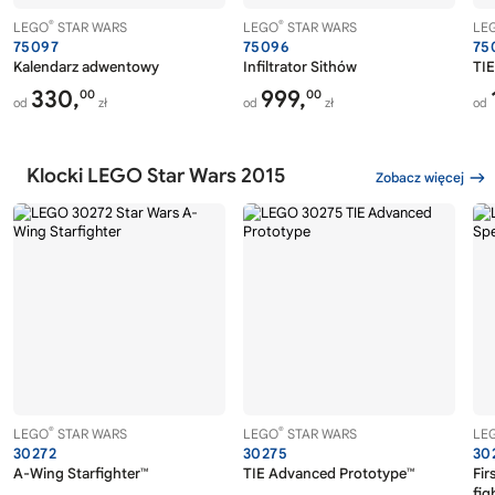
®
®
LEGO
STAR WARS
LEGO
STAR WARS
LE
75097
75096
75
Kalendarz adwentowy
Infiltrator Sithów
TIE
330,
999,
00
00
od
zł
od
zł
od
Klocki LEGO Star Wars 2015
Zobacz więcej
®
®
LEGO
STAR WARS
LEGO
STAR WARS
LE
30272
30275
30
A-Wing Starfighter™
TIE Advanced Prototype™
Fir
fig