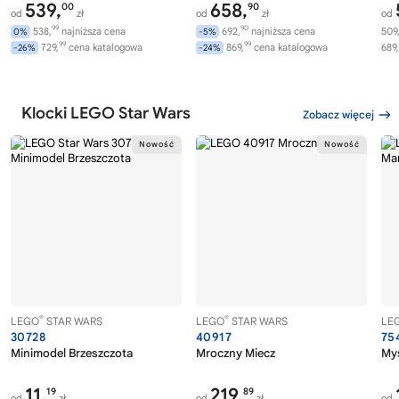
539,
658,
00
90
od
zł
od
zł
od
99
90
538,
najniższa cena
692,
najniższa cena
509
0%
-5%
99
99
729,
cena katalogowa
869,
cena katalogowa
689,
-26%
-24%
Klocki LEGO Star Wars
Zobacz więcej
®
®
LEGO
STAR WARS
LEGO
STAR WARS
LE
30728
40917
75
Minimodel Brzeszczota
Mroczny Miecz
Myś
11,
219,
19
89
od
zł
od
zł
od