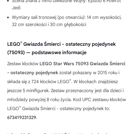
Scena znana z filmu Gwiezdne Wojny: Epizod 6 Powrót
Jedi
Wymiary sali tronowej (po otwarciu): 14 cm wysokości,
32 cm szerokości i 30 cm głębokości
®
LEGO
Gwiazda Śmierci - ostateczny pojedynek
(75093) — podstawowe informacje
Zestaw klocków
LEGO Star Wars 75093 Gwiazda Śmierci
- ostateczny pojedynek
został pokazany w 2015 roku i
®
składa się z 724 klocków LEGO
. W klockach znajdziesz
jeszcze 5 minifigurek. Zestaw przeznaczony jest dla dzieci i
młodzieży powyżej 8 roku życia. Kod UPC zestawu klocków
®
LEGO
Gwiazda Śmierci - ostateczny pojedynek to:
673419231329
.