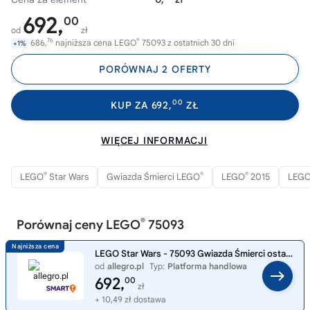
692,
00
od
zł
76
®
686,
najniższa cena LEGO
75093 z ostatnich 30 dni
+1%
PORÓWNAJ 2 OFERTY
00
KUP ZA 692,
ZŁ
WIĘCEJ INFORMACJI
®
®
®
LEGO
Star Wars
Gwiazda Śmierci LEGO
LEGO
2015
LEG
®
Porównaj ceny LEGO
75093
LEGO Star Wars - 75093 Gwiazda Śmierci ostateczny pojedynek - Nowe
od
allegro.pl
Typ:
Platforma handlowa
692,
00
zł
+ 10,49 zł dostawa