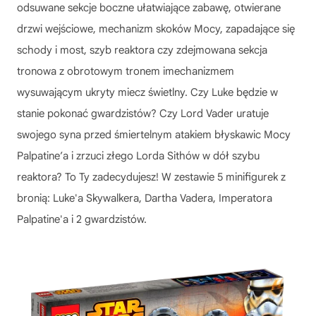
odsuwane sekcje boczne ułatwiające zabawę, otwierane
drzwi wejściowe, mechanizm skoków Mocy, zapadające się
schody i most, szyb reaktora czy zdejmowana sekcja
tronowa z obrotowym tronem imechanizmem
wysuwającym ukryty miecz świetlny. Czy Luke będzie w
stanie pokonać gwardzistów? Czy Lord Vader uratuje
swojego syna przed śmiertelnym atakiem błyskawic Mocy
Palpatine’a i zrzuci złego Lorda Sithów w dół szybu
reaktora? To Ty zadecydujesz! W zestawie 5 minifigurek z
bronią: Luke'a Skywalkera, Dartha Vadera, Imperatora
Palpatine'a i 2 gwardzistów.