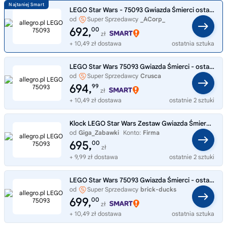
LEGO Star Wars - 75093 Gwiazda Śmierci ostateczny pojedynek - Nowe
od
Super Sprzedawcy
_ACorp_
692,
00
zł
+ 10,49 zł dostawa
ostatnia sztuka
LEGO Star Wars 75093 Gwiazda Śmierci - ostateczny pojedynek
od
Super Sprzedawcy
Crusca
694,
99
zł
+ 10,49 zł dostawa
ostatnie 2 sztuki
Klock LEGO Star Wars Zestaw Gwiazda Śmierci ostateczny pojedynek 75093
od
Giga_Zabawki
Konto:
Firma
695,
00
zł
+ 9,99 zł dostawa
ostatnie 2 sztuki
LEGO Star Wars 75093 Gwiazda Śmierci - ostateczny pojedynek
od
Super Sprzedawcy
brick-ducks
699,
00
zł
+ 10,49 zł dostawa
ostatnia sztuka