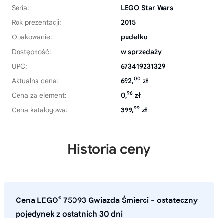
Seria:
LEGO Star Wars
Rok prezentacji:
2015
Opakowanie:
pudełko
Dostępność:
w sprzedaży
UPC:
673419231329
00
Aktualna cena:
692,
zł
96
Cena za element:
0,
zł
99
Cena katalogowa:
399,
zł
Historia ceny
®
Cena LEGO
75093 Gwiazda Śmierci - ostateczny
pojedynek z ostatnich 30 dni