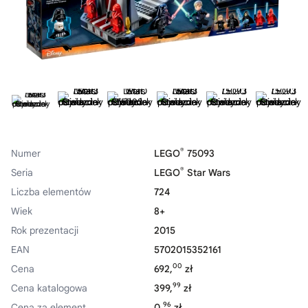
®
Numer
LEGO
75093
®
Seria
LEGO
Star Wars
Liczba elementów
724
Wiek
8+
Rok prezentacji
2015
EAN
5702015352161
00
Cena
692,
zł
99
Cena katalogowa
399,
zł
96
Cena za element
0,
zł