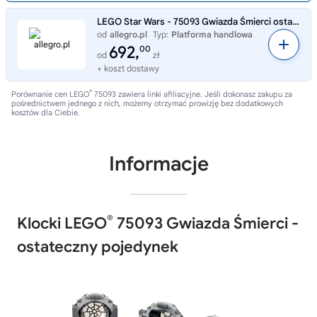
LEGO Star Wars - 75093 Gwiazda Śmierci ostateczny pojedynek - Nowe
od
allegro.pl
Typ:
Platforma handlowa
692,
00
od
zł
+ koszt dostawy
®
Porównanie cen LEGO
75093 zawiera linki afiliacyjne. Jeśli dokonasz zakupu za
pośrednictwem jednego z nich, możemy otrzymać prowizję bez dodatkowych
kosztów dla Ciebie.
Informacje
®
Klocki LEGO
75093 Gwiazda Śmierci -
ostateczny pojedynek