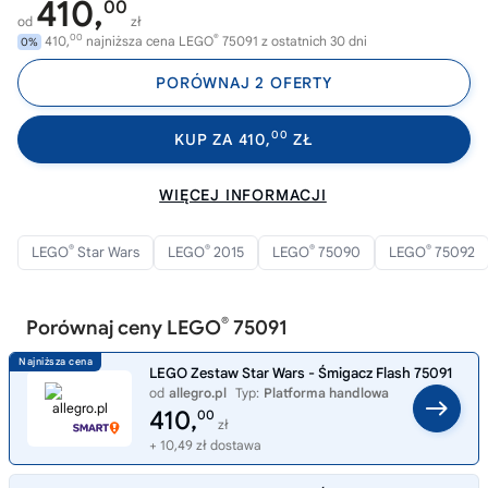
410,
00
od
zł
00
®
410,
najniższa cena LEGO
75091 z ostatnich 30 dni
0%
PORÓWNAJ 2 OFERTY
00
KUP ZA 410,
ZŁ
WIĘCEJ INFORMACJI
®
®
®
®
LEGO
Star Wars
LEGO
2015
LEGO
75090
LEGO
75092
®
Porównaj ceny LEGO
75091
LEGO Zestaw Star Wars - Śmigacz Flash 75091
od
allegro.pl
Typ:
Platforma handlowa
410,
00
zł
+ 10,49 zł dostawa