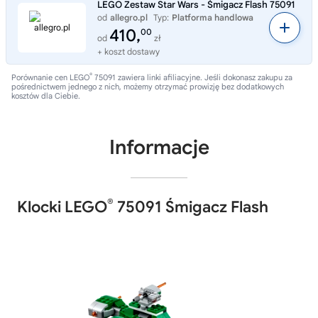
LEGO Zestaw Star Wars - Śmigacz Flash 75091
od
allegro.pl
Typ:
Platforma handlowa
410,
00
od
zł
+ koszt dostawy
®
Porównanie cen LEGO
75091 zawiera linki afiliacyjne. Jeśli dokonasz zakupu za
pośrednictwem jednego z nich, możemy otrzymać prowizję bez dodatkowych
kosztów dla Ciebie.
Informacje
®
Klocki LEGO
75091 Śmigacz Flash