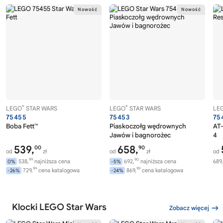
®
®
LEGO
STAR WARS
LEGO
STAR WARS
LE
75455
75453
75
Boba Fett™
Piaskoczołg wędrownych
AT-
Jawów i bagnorożec
4
539,
658,
00
90
od
zł
od
zł
od
99
90
538,
najniższa cena
692,
najniższa cena
689,
0%
-5%
99
99
729,
cena katalogowa
869,
cena katalogowa
-26%
-24%
Klocki LEGO Star Wars
Zobacz więcej