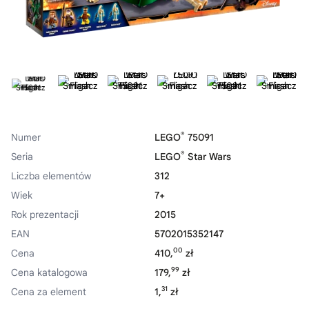
®
Numer
LEGO
75091
®
Seria
LEGO
Star Wars
Liczba elementów
312
Wiek
7+
Rok prezentacji
2015
EAN
5702015352147
00
Cena
410,
zł
99
Cena katalogowa
179,
zł
31
Cena za element
1,
zł