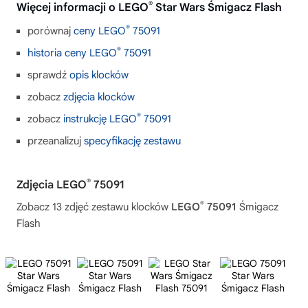
®
Więcej informacji o LEGO
Star Wars Śmigacz Flash
®
porównaj
ceny LEGO
75091
®
historia ceny LEGO
75091
sprawdź
opis klocków
zobacz
zdjęcia klocków
®
zobacz
instrukcję LEGO
75091
przeanalizuj
specyfikację zestawu
®
Zdjęcia LEGO
75091
®
Zobacz 13 zdjęć zestawu klocków
LEGO
75091
Śmigacz
Flash