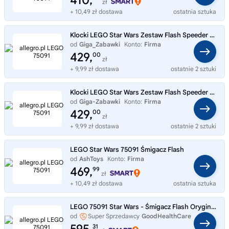
410,
zł
+ 10,49 zł dostawa
ostatnia sztuka
Klocki LEGO Star Wars Zestaw Flash Speeder 75091
od
Giga_Zabawki
Konto:
Firma
429,
00
zł
+ 9,99 zł dostawa
ostatnie 2 sztuki
Klocki LEGO Star Wars Zestaw Flash Speeder 75091
od
Giga-Zabawki
Konto:
Firma
429,
00
zł
+ 9,99 zł dostawa
ostatnie 2 sztuki
LEGO Star Wars 75091 Śmigacz Flash
od
AshToys
Konto:
Firma
469,
99
zł
+ 10,49 zł dostawa
ostatnia sztuka
LEGO 75091 Star Wars - Śmigacz Flash Oryginalne Klocki Gwiezdne Wojny NOWE
od
Super Sprzedawcy
GoodHealthCare
31