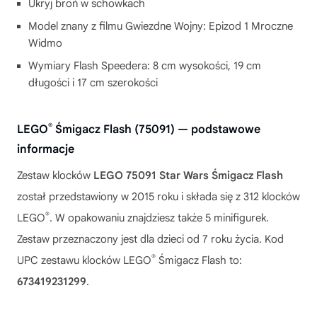
Ukryj broń w schowkach
Model znany z filmu Gwiezdne Wojny: Epizod 1 Mroczne
Widmo
Wymiary Flash Speedera: 8 cm wysokości, 19 cm
długości i 17 cm szerokości
®
LEGO
Śmigacz Flash (75091) — podstawowe
informacje
Zestaw klocków
LEGO 75091 Star Wars Śmigacz Flash
został przedstawiony w 2015 roku i składa się z 312 klocków
®
LEGO
. W opakowaniu znajdziesz także 5 minifigurek.
Zestaw przeznaczony jest dla dzieci od 7 roku życia. Kod
®
UPC zestawu klocków LEGO
Śmigacz Flash to:
673419231299
.