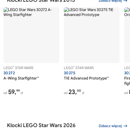
Zobacz więcej
®
®
LEGO
STAR WARS
LEGO
STAR WARS
LE
30272
30275
30
A-Wing Starfighter™
TIE Advanced Prototype™
Fir
fig
59,
23,
99
00
od
zł
od
zł
od
Klocki LEGO Star Wars 2026
Zobacz więcej