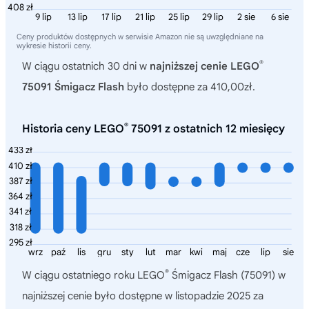
408 zł
9 lip
13 lip
17 lip
21 lip
25 lip
29 lip
2 sie
6 sie
Ceny produktów dostępnych w serwisie Amazon nie są uwzględniane na
wykresie historii ceny.
®
W ciągu ostatnich 30 dni w
najniższej cenie LEGO
75091 Śmigacz Flash
było dostępne za 410,00zł.
®
Historia ceny LEGO
75091 z ostatnich 12 miesięcy
433 zł
410 zł
387 zł
364 zł
341 zł
318 zł
295 zł
wrz
paź
lis
gru
sty
lut
mar
kwi
maj
cze
lip
sie
®
W ciągu ostatniego roku
LEGO
Śmigacz Flash (75091)
w
najniższej cenie było dostępne w listopadzie 2025 za