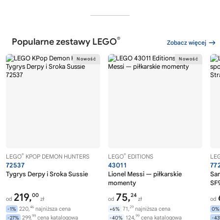
®
Popularne zestawy LEGO
Zobacz więcej
®
®
LEGO
KPOP DEMON HUNTERS
LEGO
EDITIONS
LE
72537
43011
77
Tygrys Derpy i Sroka Sussie
Lionel Messi — piłkarskie
Sa
momenty
SF9
219,
75,
00
24
od
zł
od
zł
od
46
29
220,
najniższa cena
71,
najniższa cena
-1%
+6%
0%
99
99
299,
cena katalogowa
124,
cena katalogowa
-27%
-40%
-4