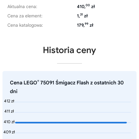
00
Aktualna cena:
410,
zł
31
Cena za element:
1,
zł
99
Cena katalogowa:
179,
zł
Historia ceny
®
Cena LEGO
75091 Śmigacz Flash z ostatnich 30
dni
412 zł
411 zł
410 zł
409 zł