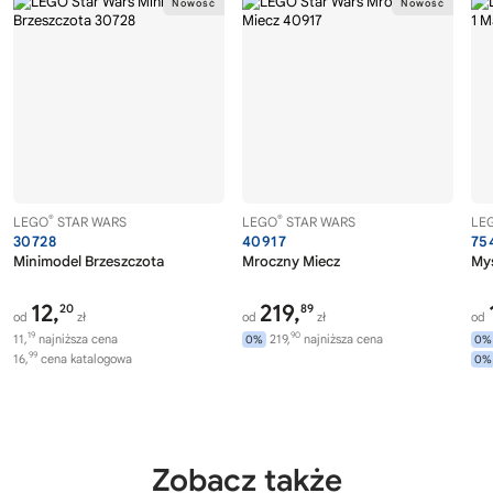
®
®
LEGO
STAR WARS
LEGO
STAR WARS
LE
30728
40917
75
Minimodel Brzeszczota
Mroczny Miecz
Myś
12,
219,
20
89
od
zł
od
zł
od
19
90
11,
najniższa cena
219,
najniższa cena
0%
0%
99
16,
cena katalogowa
0%
Zobacz także