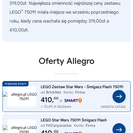
319,00zł. Największa zmienność najniższej ceny zestawu
®
LEGO
75091 miała miejsce we wrześniu poprzedniego
roku, kiedy cena wachała się pomiędzy 319,00zł a
410,00zł.
Oferty Allegro
LEGO Zestaw Star Wars - Śmigacz Flash 75091
od
BrickNet
Konto:
Firma
410,
00
zł
+ 10,49 zł dostawa
ostatnia sztuka
LEGO Star Wars 75091 Śmigacz Flash
od
FHCorporation
Konto:
Firma
00