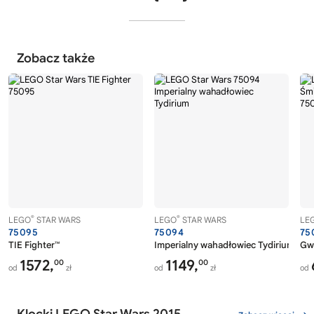
Zobacz także
®
®
LEGO
STAR WARS
LEGO
STAR WARS
LE
75095
75094
75
TIE Fighter™
Imperialny wahadłowiec Tydirium™
Gwi
1572,
1149,
00
00
od
zł
od
zł
od
Klocki LEGO Star Wars 2015