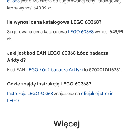
60368
jest o 6% niższa od sugerowanej ceny katalogowej,
która wynosi 649,99 zł.
Ile wynosi cena katalogowa LEGO 60368?
Sugerowana cena katalogowa
LEGO 60368
wynosi
649,99
zł
.
Jaki jest kod EAN LEGO 60368 Łódź badacza
Arktyki?
Kod EAN
LEGO Łódź badacza Arktyki
to
5702017416281
.
Gdzie znajdę instrukcję LEGO 60368?
Instrukcję LEGO 60368
znajdziesz na
oficjalnej stronie
LEGO
.
Więcej