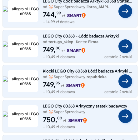
LEGO City Łódź badacza Arktyki 60368 Statek Badawczy i Helikopter
od
Super Sprzedawcy
libros_AMPL
744,
99
zł
+ 14,99 zł dostawa
LEGO City 60368 - Łódź badacza Arktyki
od
tortuga_sklep
Konto:
Firma
749,
00
zł
+ 10,49 zł dostawa
ostatnie 2 sztuki
Klocki LEGO City 60368 Łódź badacza Arktyki Statek
od
Super Sprzedawcy
repubricka
749,
95
zł
+ 10,49 zł dostawa
ostatnie 2 sztuki
LEGO City 60368 Arktyczny statek badawczy
od
Super Sprzedawcy
PiasecznoZabawki
750,
00
zł
+ 10,49 zł dostawa