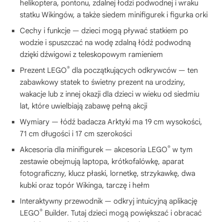
helikoptera, pontonu, zdalnej łodzi podwodnej i wraku
statku Wikingów, a także siedem minifigurek i figurka orki
Cechy i funkcje — dzieci mogą pływać statkiem po
wodzie i spuszczać na wodę zdalną łódź podwodną
dzięki dźwigowi z teleskopowym ramieniem
®
Prezent LEGO
dla początkujących odkrywców — ten
zabawkowy statek to świetny prezent na urodziny,
wakacje lub z innej okazji dla dzieci w wieku od siedmiu
lat, które uwielbiają zabawę pełną akcji
Wymiary — łódź badacza Arktyki ma 19 cm wysokości,
71 cm długości i 17 cm szerokości
®
Akcesoria dla minifigurek — akcesoria LEGO
w tym
zestawie obejmują laptopa, krótkofalówkę, aparat
fotograficzny, klucz płaski, lornetkę, strzykawkę, dwa
kubki oraz topór Wikinga, tarczę i hełm
Interaktywny przewodnik — odkryj intuicyjną aplikację
®
LEGO
Builder. Tutaj dzieci mogą powiększać i obracać