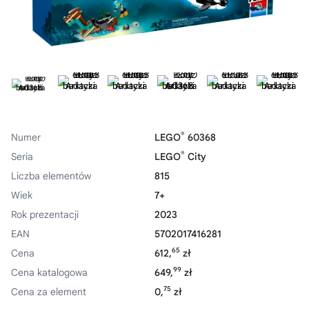
®
Numer
LEGO
60368
®
Seria
LEGO
City
Liczba elementów
815
Wiek
7+
Rok prezentacji
2023
EAN
5702017416281
65
Cena
612,
zł
99
Cena katalogowa
649,
zł
75
Cena za element
0,
zł