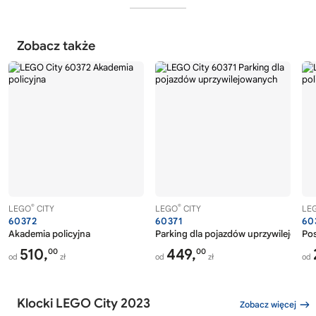
Zobacz także
®
®
LEGO
CITY
LEGO
CITY
LE
60372
60371
60
Akademia policyjna
Parking dla pojazdów uprzywilejowan
Pos
510,
449,
00
00
od
zł
od
zł
od
Klocki LEGO City 2023
Zobacz więcej