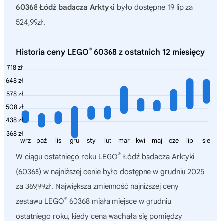
60368 Łódź badacza Arktyki
było dostępne 19 lip za
524,99zł.
®
Historia ceny LEGO
60368 z ostatnich 12 miesięcy
718 zł
648 zł
578 zł
508 zł
438 zł
368 zł
wrz
paź
lis
gru
sty
lut
mar
kwi
maj
cze
lip
sie
®
W ciągu ostatniego roku
LEGO
Łódź badacza Arktyki
(60368)
w najniższej cenie było dostępne w grudniu 2025
za 369,99zł. Największa zmienność najniższej ceny
®
zestawu LEGO
60368 miała miejsce w grudniu
ostatniego roku, kiedy cena wachała się pomiędzy