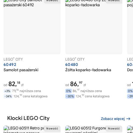
®
®
LEGO
CITY
LEGO
CITY
LE
60492
60480
60
Samolot pasażerski
Żółta koparko-ładowarka
Dos
82,
86,
18
97
od
zł
od
zł
od
56
97
79,
najniższa cena
86,
najniższa cena
+3%
0%
0%
99
99
124,
cena katalogowa
124,
cena katalogowa
-34%
-30%
-2
Klocki LEGO City
Zobacz więcej