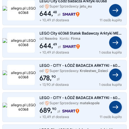
LEGO City Łódź badacza Arktyki 60368
od
Super Sprzedawcy
jatu_eu
644,
48
zł
+ 10,49 zł dostawa
11 osób kupiło
LEGO City 60368 Statek Badawczy Arktyki MEGA Zestaw SUPER Prezent
od
Nexviro
Konto:
Firma
644,
49
zł
+ 10,49 zł dostawa
1 osoba kupiła
LEGO - CITY - ŁÓDŹ BADACZA ARKTYKI - 60368
od
Super Sprzedawcy
Krolestwo_Dzieci
678,
90
zł
+ 13,90 zł dostawa
1 osoba kupiła
LEGO - CITY - ŁÓDŹ BADACZA ARKTYKI - 60368
od
Super Sprzedawcy
matekopole
689,
90
zł
+ 10,49 zł dostawa
11 osób kupiło