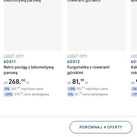
®
®
LEGO
CITY
LEGO
CITY
LE
60511
60512
60
Retro pociąg z lokomotywą
Furgonetka z rowerami
Ka
parową
górskimi
rok
268,
81,
00
99
od
zł
od
zł
od
00
00
267,
najniższa cena
93,
najniższa cena
0%
-12%
-2
99
99
379,
cena katalogowa
81,
cena katalogowa
-29%
0%
-1
Zobacz także
PORÓWNAJ 4 OFERTY