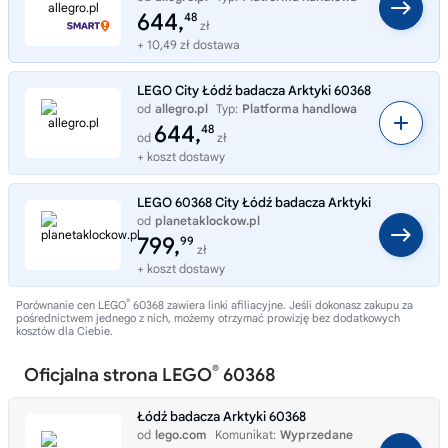
644,
48
zł
+ 10,49 zł dostawa
LEGO City Łódź badacza Arktyki 60368
od
allegro.pl
Typ:
Platforma handlowa
644,
48
od
zł
+ koszt dostawy
LEGO 60368 City Łódź badacza Arktyki
od
planetaklockow.pl
Typ:
Sklep internetowy
799,
99
zł
+ koszt dostawy
®
Porównanie cen LEGO
60368 zawiera linki afiliacyjne. Jeśli dokonasz zakupu za
pośrednictwem jednego z nich, możemy otrzymać prowizję bez dodatkowych
kosztów dla Ciebie.
®
Oficjalna strona LEGO
60368
Łódź badacza Arktyki 60368
od
lego.com
Komunikat:
Wyprzedane