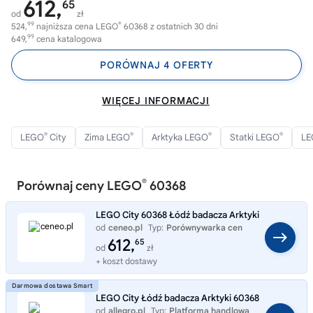
612,
65
od
zł
99
®
524,
najniższa cena LEGO
60368 z ostatnich 30 dni
99
649,
cena katalogowa
PORÓWNAJ 4 OFERTY
WIĘCEJ INFORMACJI
®
®
®
®
LEGO
City
Zima LEGO
Arktyka LEGO
Statki LEGO
LE
®
Porównaj ceny LEGO
60368
LEGO City 60368 Łódź badacza Arktyki
od
ceneo.pl
Typ:
Porównywarka cen
612,
65
od
zł
+ koszt dostawy
LEGO City Łódź badacza Arktyki 60368
od
allegro.pl
Typ:
Platforma handlowa