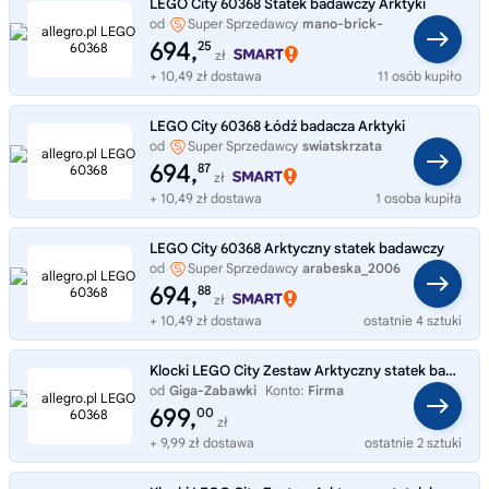
LEGO City 60368 Statek badawczy Arktyki
od
Super Sprzedawcy
mano-brick-
store
694,
25
zł
+ 10,49 zł dostawa
11 osób kupiło
LEGO City 60368 Łódź badacza Arktyki
od
Super Sprzedawcy
swiatskrzata
694,
87
zł
+ 10,49 zł dostawa
1 osoba kupiła
LEGO City 60368 Arktyczny statek badawczy
od
Super Sprzedawcy
arabeska_2006
694,
88
zł
+ 10,49 zł dostawa
ostatnie 4 sztuki
Klocki LEGO City Zestaw Arktyczny statek badawczy 60368
od
Giga-Zabawki
Konto:
Firma
699,
00
zł
+ 9,99 zł dostawa
ostatnie 2 sztuki