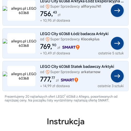
LEGO City 60368 Arktyka Łódź Eksploracyjna Orka Helikopter Prezent
od
Super Sprzedawcy
allforyou741
756,
43
zł
+ 10,95 zł dostawa
LEGO City 60368 Łódź badacza Arktyki
od
Super Sprzedawcy
Klocekplus
769,
90
zł
+ 10,49 zł dostawa
ostatnie 5 sztuk
LEGO City 60368 Statek badawczy Arktyki
od
Super Sprzedawcy
arkatarnow
777,
77
zł
+ 14,99 zł dostawa
ostatnie 3 sztuki
®
Prezentujemy 20 najtańszych ofert LEGO
60368 z Allegro, posortowanych od
najniższej ceny. Na początku listy wyróżniliśmy najtańszą ofertę SMART.
Instrukcja