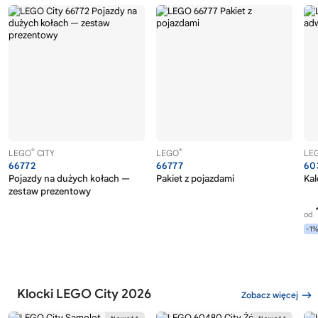
®
®
LEGO
CITY
LEGO
LE
66772
66777
60
Pojazdy na dużych kołach —
Pakiet z pojazdami
Ka
zestaw prezentowy
od
-1
Klocki LEGO City 2026
Zobacz więcej