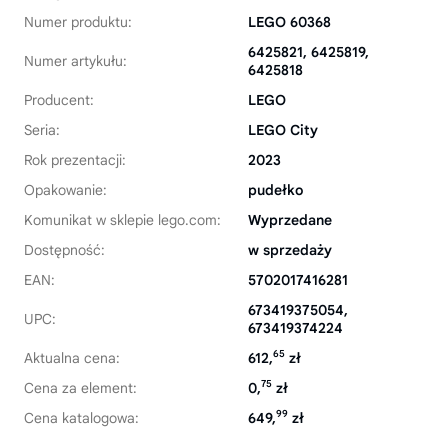
Numer produktu:
LEGO 60368
6425821, 6425819,
Numer artykułu:
6425818
Producent:
LEGO
Seria:
LEGO City
Rok prezentacji:
2023
Opakowanie:
pudełko
Komunikat w sklepie lego.com:
Wyprzedane
Dostępność:
w sprzedaży
EAN:
5702017416281
673419375054,
UPC:
673419374224
65
Aktualna cena:
612,
zł
75
Cena za element:
0,
zł
99
Cena katalogowa:
649,
zł