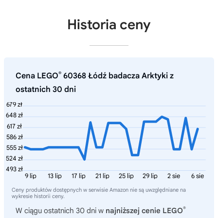
Historia ceny
®
Cena LEGO
60368 Łódź badacza Arktyki z
ostatnich 30 dni
679 zł
648 zł
617 zł
586 zł
555 zł
524 zł
493 zł
9 lip
13 lip
17 lip
21 lip
25 lip
29 lip
2 sie
6 sie
Ceny produktów dostępnych w serwisie Amazon nie są uwzględniane na
wykresie historii ceny.
®
W ciągu ostatnich 30 dni w
najniższej cenie LEGO