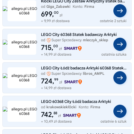
Klocki LEGO City Zestaw Arktyczny statek badawczy 60368
od
Giga_Zabawki
Konto:
Firma
699,
00
zł
+ 9,99 zł dostawa
ostatnie 2 sztuki
LEGO City 60368 Statek badawczy Arktyki
od
Super Sprzedawcy
mleczyk_sklep
715,
00
zł
+ 14,99 zł dostawa
ostatnia sztuka
LEGO City Łódź badacza Arktyki 60368 Statek Badawczy i Helikopter
od
Super Sprzedawcy
libros_AMPL
724,
99
zł
+ 14,99 zł dostawa
LEGO 60368 City Łódź badacza Arktyki
od
krakowskiekl0cki
Konto:
Firma
742,
88
zł
+ 10,49 zł dostawa
ostatnie 6 sztuk