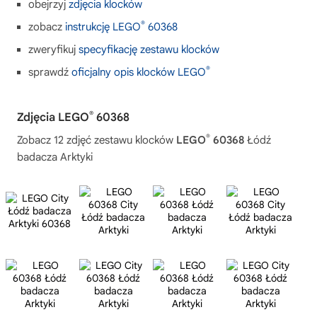
obejrzyj
zdjęcia klocków
®
zobacz
instrukcję LEGO
60368
zweryfikuj
specyfikację zestawu klocków
®
sprawdź
oficjalny opis klocków LEGO
®
Zdjęcia LEGO
60368
®
Zobacz 12 zdjęć zestawu klocków
LEGO
60368
Łódź
badacza Arktyki