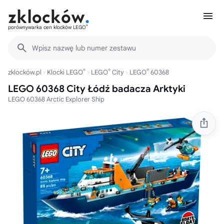
®
porównywarka cen klocków LEGO
Wpisz nazwę lub numer zestawu
®
®
®
zklocków.pl
Klocki LEGO
LEGO
City
LEGO
60368
LEGO 60368 City Łódź badacza Arktyki
LEGO 60368 Arctic Explorer Ship